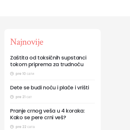
Najnovije
Zaštita od toksičnih supstanci
tokom priprema za trudnoću
pre 10 сати
Dete se budi noću i plače i vrišti
pre 21 сат
Pranje crnog veša u 4 koraka:
Kako se pere crni veš?
pre 22 сата