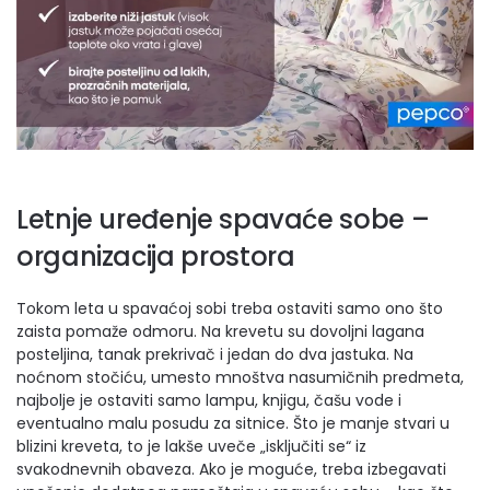
Letnje uređenje spavaće sobe –
organizacija prostora
Tokom leta u spavaćoj sobi treba ostaviti samo ono što
zaista pomaže odmoru. Na krevetu su dovoljni lagana
posteljina, tanak prekrivač i jedan do dva jastuka. Na
noćnom stočiću, umesto mnoštva nasumičnih predmeta,
najbolje je ostaviti samo lampu, knjigu, čašu vode i
eventualno malu posudu za sitnice. Što je manje stvari u
blizini kreveta, to je lakše uveče „isključiti se“ iz
svakodnevnih obaveza. Ako je moguće, treba izbegavati