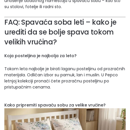
unošenje dodatnog nameštaja u spavaću sobu – kao što
su stolovi, fotelje ili radni sto.
FAQ: Spavaća soba leti – kako je
urediti da se bolje spava tokom
velikih vrućina?
Koja posteljina je najbolja za leto?
Tokom leta najbolje je birati laganu posteljinu od prozračnih
materijala. Odličan izbor su pamuk, lan i muslin. U Pepco
letnjoj kolekciji pronaći ćete prozračnu posteljinu po
pristupačnim cenama.
Kako pripremiti spavaću sobu za velike vrućine?