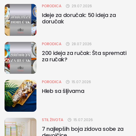
PORODICA
29.07.2026
Ideje za doručak: 50 ideja za
doručak
PORODICA
28.07.2026
200 ideja za ručak: Šta spremati
za ručak?
PORODICA
15.07.2026
Hleb sa šljivama
STIL ŽIVOTA
15.07.2026
7 najlepših boja zidova sobe za
devojčice