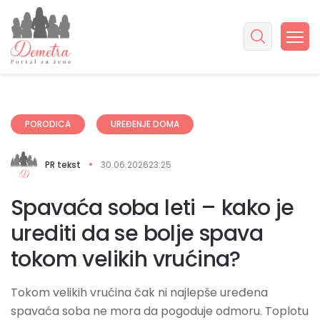
PORODICA
UREĐENJE DOMA
PR tekst
30.06.2026
23:25
Spavaća soba leti – kako je
urediti da se bolje spava
tokom velikih vrućina?
Tokom velikih vrućina čak ni najlepše uređena
spavaća soba ne mora da pogoduje odmoru. Toplotu