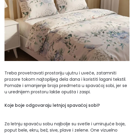
Treba provetravati prostoriju ujutru i uveče, zatamniti
prozore tokom najtoplijeg dela dana i koristiti lagani tekstil.
Pomaže i smanjenje broja predmeta u spavaćoj sobi, jer se
u urednijem prostoru lakše opušta i zaspi.
Koje boje odgovaraju letnjoj spavaćoj sobi?
Za letnju spavaću sobu najbolje su svetle i umirujuće boje,
poput bele, ekru, bež, sive, plave i zelene. One vizuelno