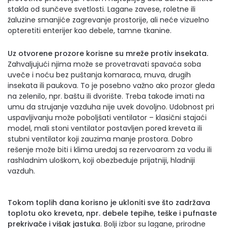
stakla od sunčeve svetlosti. Laganе zavese, roletne ili
žaluzine smanjiće zagrevanje prostorije, ali neće vizuelno
opteretiti enterijer kao debele, tamne tkanine.
Uz otvorene prozore korisne su mreže protiv insekata.
Zahvaljujući njima može se provetravati spavaća soba
uveče i noću bez puštanja komaraca, muva, drugih
insekata ili paukova. To je posebno važno ako prozor gleda
na zelenilo, npr. baštu ili dvorište. Treba takođe imati na
umu da strujanje vazduha nije uvek dovoljno. Udobnost pri
uspavljivanju može poboljšati ventilator – klasični stajaći
model, mali stoni ventilator postavljen pored kreveta ili
stubni ventilator koji zauzima manje prostora. Dobro
rešenje može biti i klima uređaj sa rezervoarom za vodu ili
rashladnim uloškom, koji obezbeđuje prijatniji, hladniji
vazduh.
Tokom toplih dana korisno je ukloniti sve što zadržava
toplotu oko kreveta, npr. debele tepihe, teške i pufnaste
prekrivače i višak jastuka
. Bolji izbor su lagane, prirodne