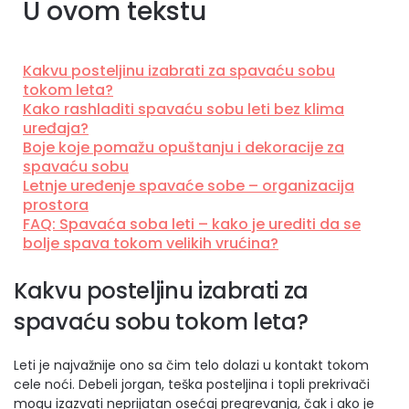
U ovom tekstu
Kakvu posteljinu izabrati za spavaću sobu
tokom leta?
Kako rashladiti spavaću sobu leti bez klima
uređaja?
Boje koje pomažu opuštanju i dekoracije za
spavaću sobu
Letnje uređenje spavaće sobe – organizacija
prostora
FAQ: Spavaća soba leti – kako je urediti da se
bolje spava tokom velikih vrućina?
Kakvu posteljinu izabrati za
spavaću sobu tokom leta?
Leti je najvažnije ono sa čim telo dolazi u kontakt tokom
cele noći. Debeli jorgan, teška posteljina i topli prekrivači
mogu izazvati neprijatan osećaj pregrevanja, čak i ako je