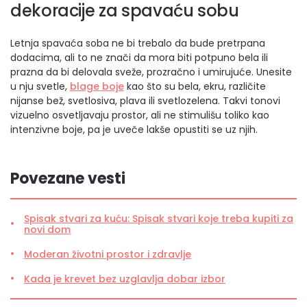
dekoracije za spavaću sobu
Letnja spavaća soba ne bi trebalo da bude pretrpana
dodacima, ali to ne znači da mora biti potpuno bela ili
prazna da bi delovala sveže, prozračno i umirujuće. Unesite
u nju svetle,
blage boje
kao što su bela, ekru, različite
nijanse bež, svetlosiva, plava ili svetlozelena. Takvi tonovi
vizuelno osvetljavaju prostor, ali ne stimulišu toliko kao
intenzivne boje, pa je uveče lakše opustiti se uz njih.
Povezane vesti
Spisak stvari za kuću: Spisak stvari koje treba kupiti za
novi dom
Moderan životni prostor i zdravlje
Kada je krevet bez uzglavlja dobar izbor