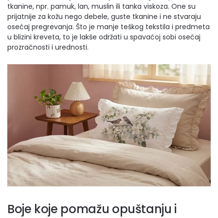
tkanine, npr. pamuk, lan, muslin ili tanka viskoza. One su
prijatnije za kožu nego debele, guste tkanine i ne stvaraju
osećaj pregrevanja. Što je manje teškog tekstila i predmeta
u blizini kreveta, to je lakše održati u spavaćoj sobi osećaj
prozračnosti i urednosti.
Boje koje pomažu opuštanju i