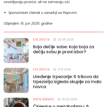
osvetljavaju prostor, ali ne zamaraju oči.
Sponzorisan članak u saradnji sa Pepcom.
Objavljen: 15. jun 2026. godine
STIL ŽIVOTA
20.05.2025
Boja dečije sobe: Koja boja za
dečiju sobu je pravi izbor?
STIL ŽIVOTA
11.10.2025
Uređenje trpezarije: 6 trikova da
trpezarija izgleda skuplje za malo
novca
ŽIVITE ZDRAVO
15.09.2025
Činjenice o metabolizmu: 9