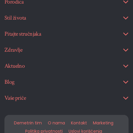
Porodica
Stil života
Pitajte stručnjaka
Zdravlje
Aktuelno
Blog
Vaše priče
Demetrin tim
O nama
Kontakt
Marketing
Politika privatnosti
Uslovi korišćenja