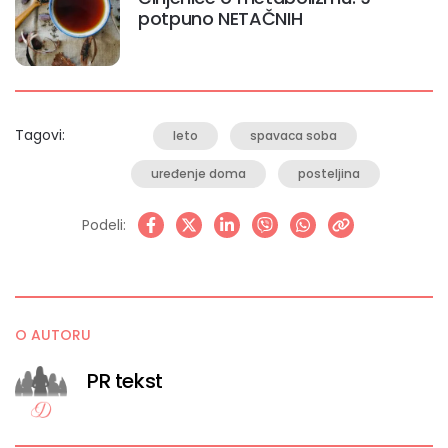
potpuno NETAČNIH
Tagovi:
leto
spavaca soba
uređenje doma
posteljina
Podeli:
O AUTORU
PR tekst