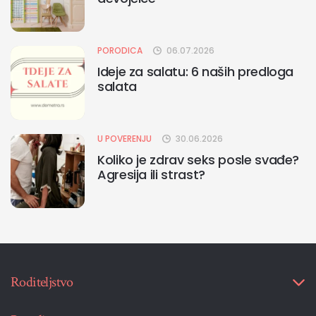
PORODICA
06.07.2026
Ideje za salatu: 6 naših predloga
salata
U POVERENJU
30.06.2026
Koliko je zdrav seks posle svađe?
Agresija ili strast?
Roditeljstvo