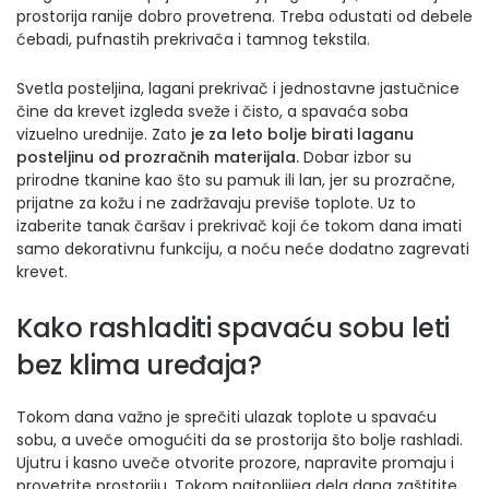
prostorija ranije dobro provetrena. Treba odustati od debele
ćebadi, pufnastih prekrivača i tamnog tekstila.
Svetla posteljina, lagani prekrivač i jednostavne jastučnice
čine da krevet izgleda sveže i čisto, a spavaća soba
vizuelno urednije. Zato
je za leto bolje birati laganu
posteljinu od prozračnih materijala.
Dobar izbor su
prirodne tkanine kao što su pamuk ili lan, jer su prozračne,
prijatne za kožu i ne zadržavaju previše toplote. Uz to
izaberite tanak čaršav i prekrivač koji će tokom dana imati
samo dekorativnu funkciju, a noću neće dodatno zagrevati
krevet.
Kako rashladiti spavaću sobu leti
bez klima uređaja?
Tokom dana važno je sprečiti ulazak toplote u spavaću
sobu, a uveče omogućiti da se prostorija što bolje rashladi.
Ujutru i kasno uveče otvorite prozore, napravite promaju i
provetrite prostoriju. Tokom najtoplijeg dela dana zaštitite