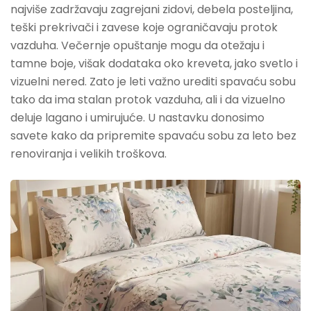
najviše zadržavaju zagrejani zidovi, debela posteljina,
teški prekrivači i zavese koje ograničavaju protok
vazduha. Večernje opuštanje mogu da otežaju i
tamne boje, višak dodataka oko kreveta, jako svetlo i
vizuelni nered. Zato je leti važno urediti spavaću sobu
tako da ima stalan protok vazduha, ali i da vizuelno
deluje lagano i umirujuće. U nastavku donosimo
savete kako da pripremite spavaću sobu za leto bez
renoviranja i velikih troškova.