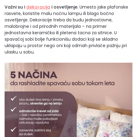
Važni su i
dekoracija
i osvetljenje.
Umesto jake plafonske
rasvete, koristite malu noćnu lampu ili blago bočno
osvetljenje. Dekoracije treba da budu jednostavne,
malobrojne i od prirodnih materijala – na primer
jednostavna keramička ili pletena tacna za sitnice. U
spavaćoj sobi bolje funkcionišu dodaci koji se skladno
uklapaju u prostor nego oni koji odmah privlače pažnju pri
ulasku u sobu.