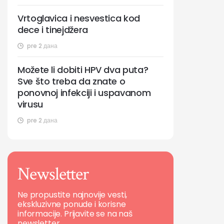
Vrtoglavica i nesvestica kod
dece i tinejdžera
pre 2 дана
Možete li dobiti HPV dva puta?
Sve što treba da znate o
ponovnoj infekciji i uspavanom
virusu
pre 2 дана
Newsletter
Ne propustite najnovije vesti,
ekskluzivne ponude i korisne
informacije. Prijavite se na naš
newsletter.