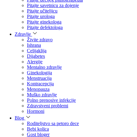
Pitajte savetnicu za dojenje
Pitajte učiteljicu
Pitajte urologa
Pitajte ginekologa
Pitajte defektologa
Zdravlje
Živite zdravo
Ishrana
Celijaklija
Dijabetes
Alergije
Mentalno zdravlje
Ginekologija
Menstruacija
Kontracepcija
Menopauza
Muško zdravlje
Polno prenosive infekcije
Zdravstveni problemi
Hormoni
Blog
Roditeljstvo sa petoro dece
Bebi kolica
Gost bloger