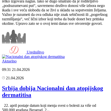
retko izgovara naglas. Iako se dugo smatralo da je roditeljstvo
„podrazumevani put“, savremeno društvo donosi više izbora nego
ikada i sve veću slobodu da se živi u skladu sa sopstvenim željama.
Važno je razumeti da ova odluka nije znak sebičnosti ili „pogrešnog
razmišljanja“, već lični izbor koji treba da bude donet bez pritiska
okoline. Upravo zato se o ovoj temi danas sve otvorenije govori.
Uredništvo
Aktuelno
09:31
21.04.2026
21.04.2026
Srbija dobija Nacionalni dan atopijskog
dermatitisa
22. april postaje datum koji menja svest o bolesti za više od
500.000 građana Beograd, 2...