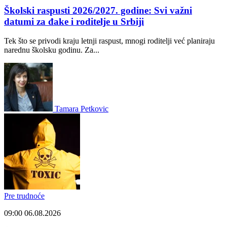
Školski raspusti 2026/2027. godine: Svi važni
datumi za đake i roditelje u Srbiji
Tek što se privodi kraju letnji raspust, mnogi roditelji već planiraju
narednu školsku godinu. Za...
Tamara Petkovic
Pre trudnoće
09:00
06.08.2026