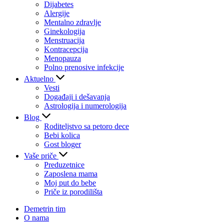
Dijabetes
Alergije
Mentalno zdravlje
Ginekologija
Menstruacija
Kontracepcija
Menopauza
Polno prenosive infekcije
Aktuelno
Vesti
Događaji i dešavanja
Astrologija i numerologija
Blog
Roditeljstvo sa petoro dece
Bebi kolica
Gost bloger
Vaše priče
Preduzetnice
Zaposlena mama
Moj put do bebe
Priče iz porodilišta
Demetrin tim
O nama