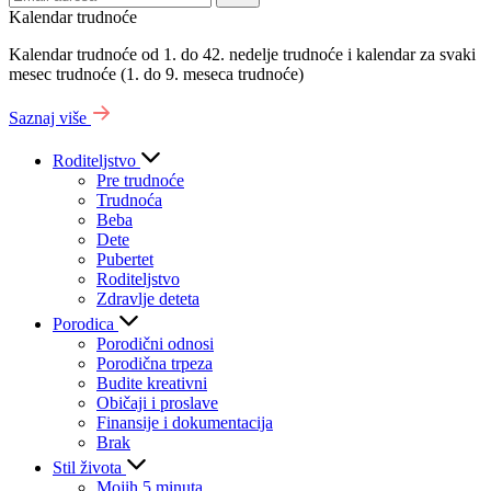
Kalendar trudnoće
Kalendar trudnoće od 1. do 42. nedelje trudnoće i kalendar za svaki
mesec trudnoće (1. do 9. meseca trudnoće)
Saznaj više
Roditeljstvo
Pre trudnoće
Trudnoća
Beba
Dete
Pubertet
Roditeljstvo
Zdravlje deteta
Porodica
Porodični odnosi
Porodična trpeza
Budite kreativni
Običaji i proslave
Finansije i dokumentacija
Brak
Stil života
Mojih 5 minuta