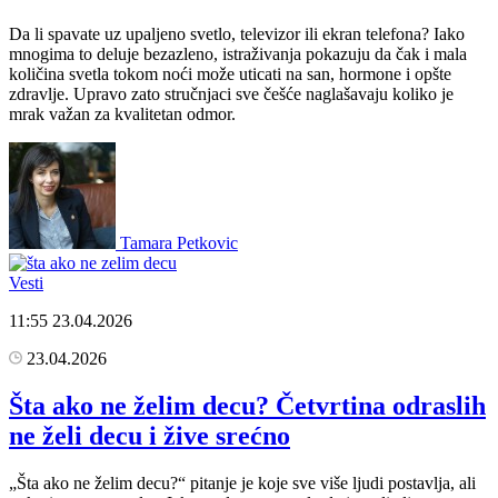
Da li spavate uz upaljeno svetlo, televizor ili ekran telefona? Iako
mnogima to deluje bezazleno, istraživanja pokazuju da čak i mala
količina svetla tokom noći može uticati na san, hormone i opšte
zdravlje. Upravo zato stručnjaci sve češće naglašavaju koliko je
mrak važan za kvalitetan odmor.
Tamara Petkovic
Vesti
11:55
23.04.2026
23.04.2026
Šta ako ne želim decu? Četvrtina odraslih
ne želi decu i žive srećno
„Šta ako ne želim decu?“ pitanje je koje sve više ljudi postavlja, ali