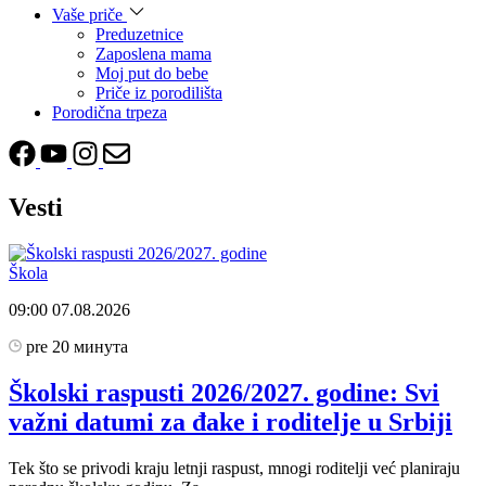
Vaše priče
Preduzetnice
Zaposlena mama
Moj put do bebe
Priče iz porodilišta
Porodična trpeza
Vesti
Škola
09:00
07.08.2026
pre 20 минута
Školski raspusti 2026/2027. godine: Svi
važni datumi za đake i roditelje u Srbiji
Tek što se privodi kraju letnji raspust, mnogi roditelji već planiraju