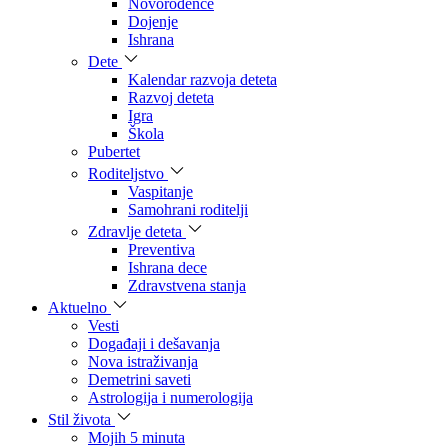
Novorođenče
Dojenje
Ishrana
Dete
Kalendar razvoja deteta
Razvoj deteta
Igra
Škola
Pubertet
Roditeljstvo
Vaspitanje
Samohrani roditelji
Zdravlje deteta
Preventiva
Ishrana dece
Zdravstvena stanja
Aktuelno
Vesti
Događaji i dešavanja
Nova istraživanja
Demetrini saveti
Astrologija i numerologija
Stil života
Mojih 5 minuta