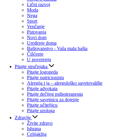
Lični razvoj
Moda
Nega
Sport
Venčanje
Putovanja
Novi dom
Uređenje doma
Baštovanstvo - Vaša mala bašta
Čišćenje
U poverenju
Pitajte stručnjaka
Pitajte logopeda
Pitajte nutricionistu
Alergija i ja – alergološko savetovalište
Pitajte advokata
Pitajte dečijeg psihoterapeuta
Pitajte savetnicu za dojenje
Pitajte učiteljicu
Pitajte urologa
Zdravlje
Živite zdravo
Ishrana
Celijaklija