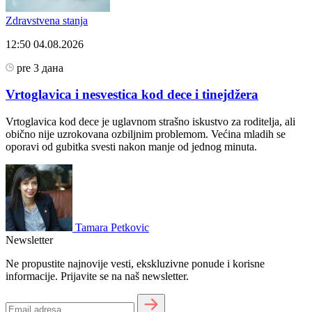
Zdravstvena stanja
12:50
04.08.2026
pre 3 дана
Vrtoglavica i nesvestica kod dece i tinejdžera
Vrtoglavica kod dece je uglavnom strašno iskustvo za roditelja, ali
obično nije uzrokovana ozbiljnim problemom. Većina mladih se
oporavi od gubitka svesti nakon manje od jednog minuta.
Tamara Petkovic
Newsletter
Ne propustite najnovije vesti, ekskluzivne ponude i korisne
informacije. Prijavite se na naš newsletter.