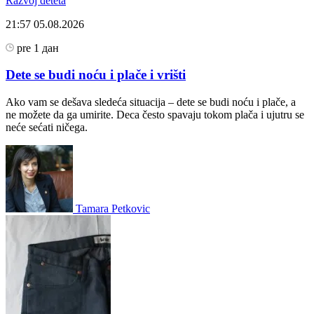
Razvoj deteta
21:57
05.08.2026
pre 1 дан
Dete se budi noću i plače i vrišti
Ako vam se dešava sledeća situacija – dete se budi noću i plače, a
ne možete da ga umirite. Deca često spavaju tokom plača i ujutru se
neće sećati ničega.
Tamara Petkovic