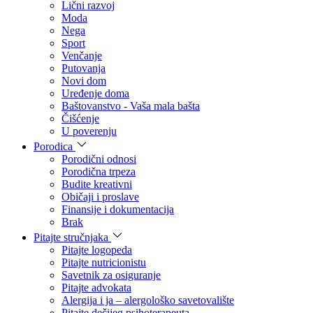
Lični razvoj
Moda
Nega
Sport
Venčanje
Putovanja
Novi dom
Uređenje doma
Baštovanstvo - Vaša mala bašta
Čišćenje
U poverenju
Porodica
Porodični odnosi
Porodična trpeza
Budite kreativni
Običaji i proslave
Finansije i dokumentacija
Brak
Pitajte stručnjaka
Pitajte logopeda
Pitajte nutricionistu
Savetnik za osiguranje
Pitajte advokata
Alergija i ja – alergološko savetovalište
Pitajte dečijeg psihoterapeuta