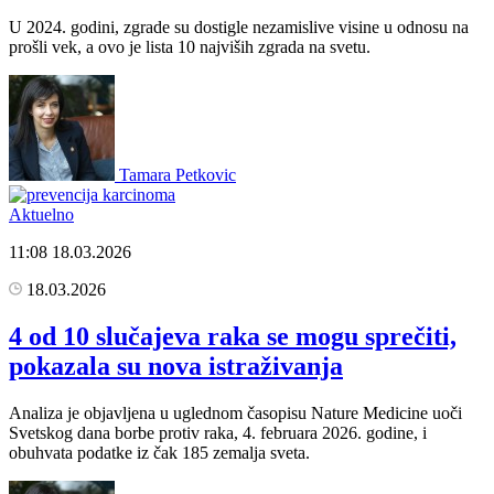
U 2024. godini, zgrade su dostigle nezamislive visine u odnosu na
prošli vek, a ovo je lista 10 najviših zgrada na svetu.
Tamara Petkovic
Aktuelno
11:08
18.03.2026
18.03.2026
4 od 10 slučajeva raka se mogu sprečiti,
pokazala su nova istraživanja
Analiza je objavljena u uglednom časopisu Nature Medicine uoči
Svetskog dana borbe protiv raka, 4. februara 2026. godine, i
obuhvata podatke iz čak 185 zemalja sveta.