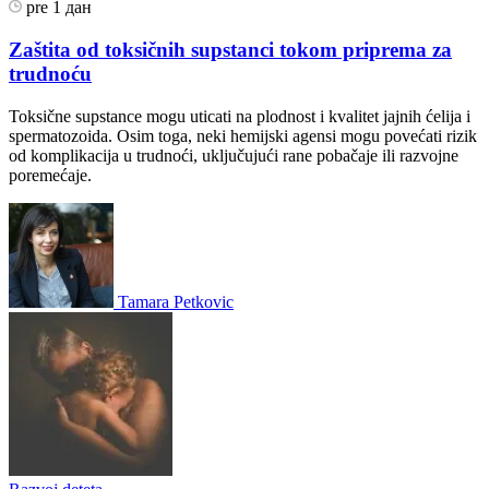
pre 1 дан
Zaštita od toksičnih supstanci tokom priprema za
trudnoću
Toksične supstance mogu uticati na plodnost i kvalitet jajnih ćelija i
spermatozoida. Osim toga, neki hemijski agensi mogu povećati rizik
od komplikacija u trudnoći, uključujući rane pobačaje ili razvojne
poremećaje.
Tamara Petkovic