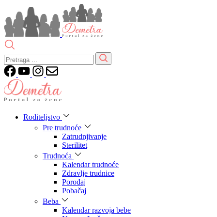
Roditeljstvo
Pre trudnoće
Zatrudnjivanje
Sterilitet
Trudnoća
Kalendar trudnoće
Zdravlje trudnice
Porođaj
Pobačaj
Beba
Kalendar razvoja bebe