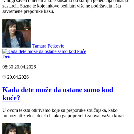
Mnogi saveti o bebama koje slušamo od starijih generacija danas su
zastareli. Saznajte koje mitove pedijatri više ne podržavaju i šta
savremene preporuke kažu.
Tamara Petkovic
Dete
08:30
20.04.2026
20.04.2026
Kada dete može da ostane samo kod
kuće?
U ovom tekstu otkrivamo koje su preporuke stručnjaka, kako
prepoznati zrelost deteta i kako ga pripremiti za ovaj važan korak.