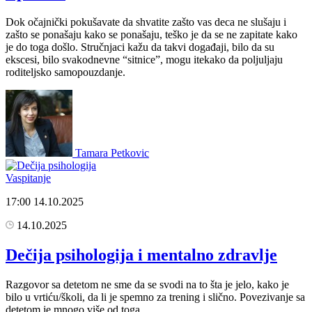
Dok očajnički pokušavate da shvatite zašto vas deca ne slušaju i
zašto se ponašaju kako se ponašaju, teško je da se ne zapitate kako
je do toga došlo. Stručnjaci kažu da takvi događaji, bilo da su
ekscesi, bilo svakodnevne “sitnice”, mogu itekako da poljuljaju
roditeljsko samopouzdanje.
Tamara Petkovic
Vaspitanje
17:00
14.10.2025
14.10.2025
Dečija psihologija i mentalno zdravlje
Razgovor sa detetom ne sme da se svodi na to šta je jelo, kako je
bilo u vrtiću/školi, da li je spemno za trening i slično. Povezivanje sa
detetom je mnogo više od toga.