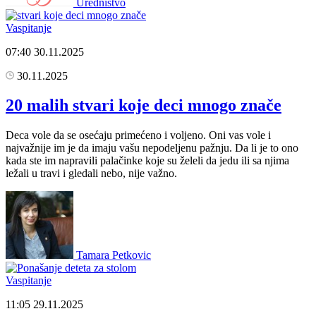
Uredništvo
Vaspitanje
07:40
30.11.2025
30.11.2025
20 malih stvari koje deci mnogo znače
Deca vole da se osećaju primećeno i voljeno. Oni vas vole i
najvažnije im je da imaju vašu nepodeljenu pažnju. Da li je to ono
kada ste im napravili palačinke koje su želeli da jedu ili sa njima
ležali u travi i gledali nebo, nije važno.
Tamara Petkovic
Vaspitanje
11:05
29.11.2025