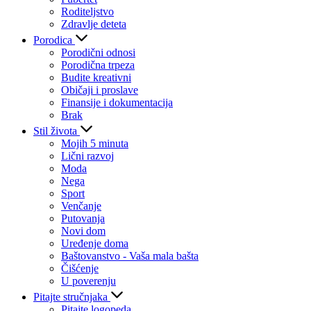
Roditeljstvo
Zdravlje deteta
Porodica
Porodični odnosi
Porodična trpeza
Budite kreativni
Običaji i proslave
Finansije i dokumentacija
Brak
Stil života
Mojih 5 minuta
Lični razvoj
Moda
Nega
Sport
Venčanje
Putovanja
Novi dom
Uređenje doma
Baštovanstvo - Vaša mala bašta
Čišćenje
U poverenju
Pitajte stručnjaka
Pitajte logopeda