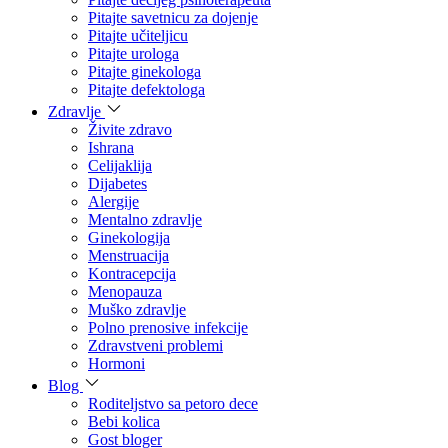
Pitajte savetnicu za dojenje
Pitajte učiteljicu
Pitajte urologa
Pitajte ginekologa
Pitajte defektologa
Zdravlje
Živite zdravo
Ishrana
Celijaklija
Dijabetes
Alergije
Mentalno zdravlje
Ginekologija
Menstruacija
Kontracepcija
Menopauza
Muško zdravlje
Polno prenosive infekcije
Zdravstveni problemi
Hormoni
Blog
Roditeljstvo sa petoro dece
Bebi kolica
Gost bloger