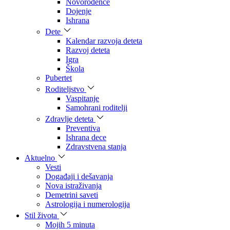
Novorođenče
Dojenje
Ishrana
Dete
Kalendar razvoja deteta
Razvoj deteta
Igra
Škola
Pubertet
Roditeljstvo
Vaspitanje
Samohrani roditelji
Zdravlje deteta
Preventiva
Ishrana dece
Zdravstvena stanja
Aktuelno
Vesti
Događaji i dešavanja
Nova istraživanja
Demetrini saveti
Astrologija i numerologija
Stil života
Mojih 5 minuta