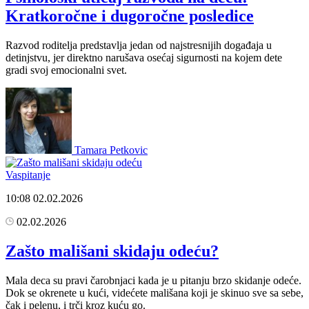
Kratkoročne i dugoročne posledice
Razvod roditelja predstavlja jedan od najstresnijih događaja u
detinjstvu, jer direktno narušava osećaj sigurnosti na kojem dete
gradi svoj emocionalni svet.
Tamara Petkovic
Vaspitanje
10:08
02.02.2026
02.02.2026
Zašto mališani skidaju odeću?
Mala deca su pravi čarobnjaci kada je u pitanju brzo skidanje odeće.
Dok se okrenete u kući, videćete mališana koji je skinuo sve sa sebe,
čak i pelenu, i trči kroz kuću go.