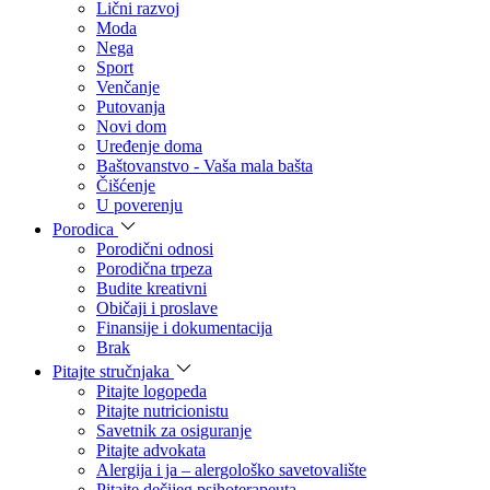
Lični razvoj
Moda
Nega
Sport
Venčanje
Putovanja
Novi dom
Uređenje doma
Baštovanstvo - Vaša mala bašta
Čišćenje
U poverenju
Porodica
Porodični odnosi
Porodična trpeza
Budite kreativni
Običaji i proslave
Finansije i dokumentacija
Brak
Pitajte stručnjaka
Pitajte logopeda
Pitajte nutricionistu
Savetnik za osiguranje
Pitajte advokata
Alergija i ja – alergološko savetovalište
Pitajte dečijeg psihoterapeuta