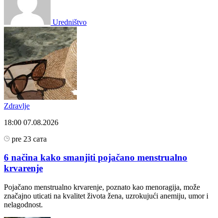
Uredništvo
Zdravlje
18:00
07.08.2026
pre 23 сата
6 načina kako smanjiti pojačano menstrualno
krvarenje
Pojačano menstrualno krvarenje, poznato kao menoragija, može
značajno uticati na kvalitet života žena, uzrokujući anemiju, umor i
nelagodnost.