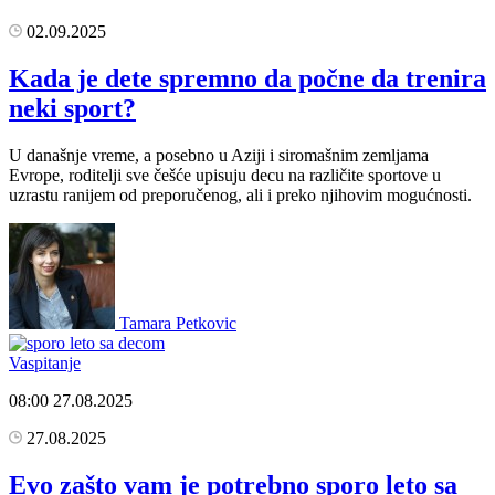
02.09.2025
Kada je dete spremno da počne da trenira
neki sport?
U današnje vreme, a posebno u Aziji i siromašnim zemljama
Evrope, roditelji sve češće upisuju decu na različite sportove u
uzrastu ranijem od preporučenog, ali i preko njihovim mogućnosti.
Tamara Petkovic
Vaspitanje
08:00
27.08.2025
27.08.2025
Evo zašto vam je potrebno sporo leto sa