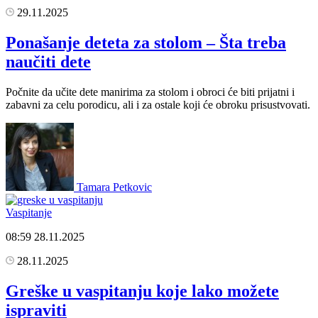
29.11.2025
Ponašanje deteta za stolom – Šta treba
naučiti dete
Počnite da učite dete manirima za stolom i obroci će biti prijatni i
zabavni za celu porodicu, ali i za ostale koji će obroku prisustvovati.
Tamara Petkovic
Vaspitanje
08:59
28.11.2025
28.11.2025
Greške u vaspitanju koje lako možete
ispraviti