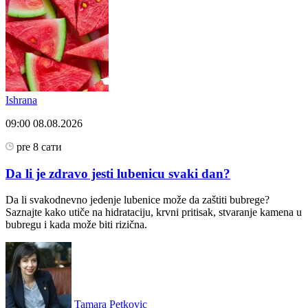
Ishrana
09:00
08.08.2026
pre 8 сати
Da li je zdravo jesti lubenicu svaki dan?
Da li svakodnevno jedenje lubenice može da zaštiti bubrege?
Saznajte kako utiče na hidrataciju, krvni pritisak, stvaranje kamena u
bubregu i kada može biti rizična.
Tamara Petkovic