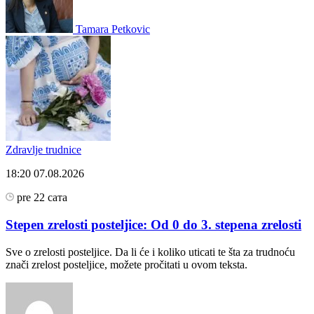
Tamara Petkovic
Zdravlje trudnice
18:20
07.08.2026
pre 22 сата
Stepen zrelosti posteljice: Od 0 do 3. stepena zrelosti
Sve o zrelosti posteljice. Da li će i koliko uticati te šta za trudnoću
znači zrelost posteljice, možete pročitati u ovom teksta.