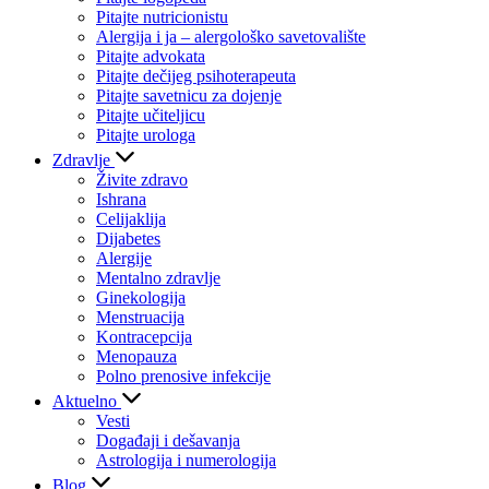
Pitajte nutricionistu
Alergija i ja – alergološko savetovalište
Pitajte advokata
Pitajte dečijeg psihoterapeuta
Pitajte savetnicu za dojenje
Pitajte učiteljicu
Pitajte urologa
Zdravlje
Živite zdravo
Ishrana
Celijaklija
Dijabetes
Alergije
Mentalno zdravlje
Ginekologija
Menstruacija
Kontracepcija
Menopauza
Polno prenosive infekcije
Aktuelno
Vesti
Događaji i dešavanja
Astrologija i numerologija
Blog