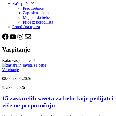
Vaše priče
Preduzetnice
Zaposlena mama
Moj put do bebe
Priče iz porodilišta
Porodična trpeza
Vaspitanje
Kako vaspitati dete?
Vaspitanje
08:00
28.05.2026
28.05.2026
15 zastarelih saveta za bebe koje pedijatri
više ne preporučuju