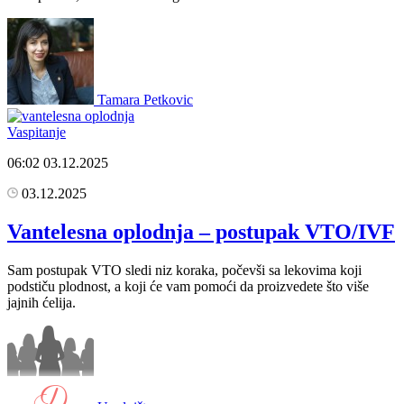
Tamara Petkovic
Vaspitanje
06:02
03.12.2025
03.12.2025
Vantelesna oplodnja – postupak VTO/IVF
Sam postupak VTO sledi niz koraka, počevši sa lekovima koji
podstiču plodnost, a koji će vam pomoći da proizvedete što više
jajnih ćelija.