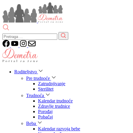
Roditeljstvo
Pre trudnoće
Zatrudnjivanje
Sterilitet
Trudnoća
Kalendar trudnoće
Zdravlje trudnice
Porođaj
Pobačaj
Beba
Kalendar razvoja bebe