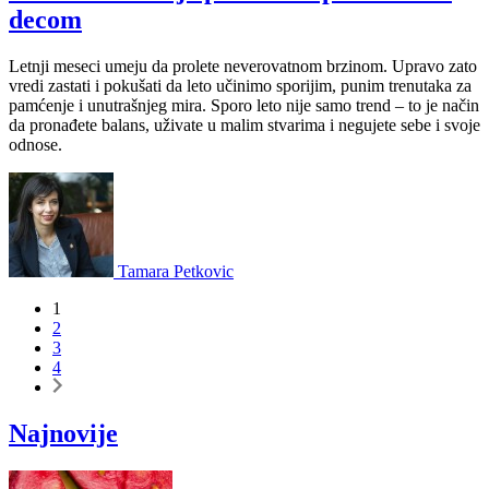
decom
Letnji meseci umeju da prolete neverovatnom brzinom. Upravo zato
vredi zastati i pokušati da leto učinimo sporijim, punim trenutaka za
pamćenje i unutrašnjeg mira. Sporo leto nije samo trend – to je način
da pronađete balans, uživate u malim stvarima i negujete sebe i svoje
odnose.
Tamara Petkovic
1
2
3
4
Najnovije