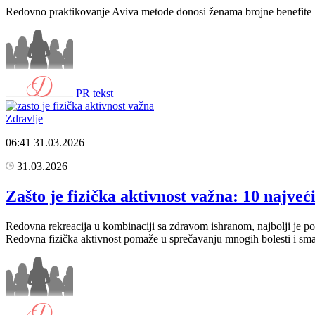
Redovno praktikovanje Aviva metode donosi ženama brojne benefite – f
PR tekst
Zdravlje
06:41
31.03.2026
31.03.2026
Zašto je fizička aktivnost važna: 10 najveći
Redovna rekreacija u kombinaciji sa zdravom ishranom, najbolji je p
Redovna fizička aktivnost pomaže u sprečavanju mnogih bolesti i smanj