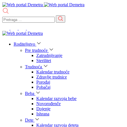
Roditeljstvo
Pre trudnoće
Zatrudnjivanje
Sterilitet
Trudnoća
Kalendar trudnoće
Zdravlje trudnice
Porođaj
Pobačaj
Beba
Kalendar razvoja bebe
Novorođenče
Dojenje
Ishrana
Dete
Kalendar razvoja deteta