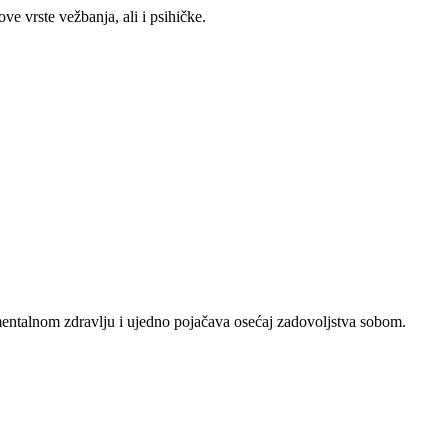
e vrste vežbanja, ali i psihičke.
mentalnom zdravlju i ujedno pojačava osećaj zadovoljstva sobom.