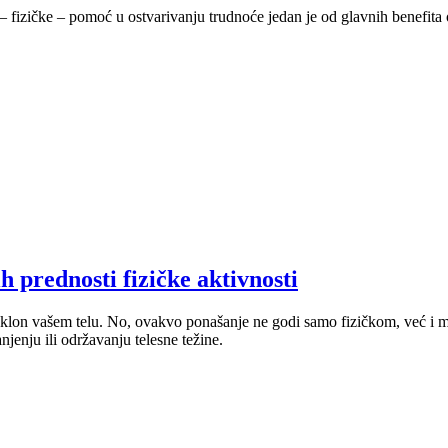
izičke – pomoć u ostvarivanju trudnoće jedan je od glavnih benefita ov
h prednosti fizičke aktivnosti
oklon vašem telu. No, ovakvo ponašanje ne godi samo fizičkom, već i 
enju ili održavanju telesne težine.