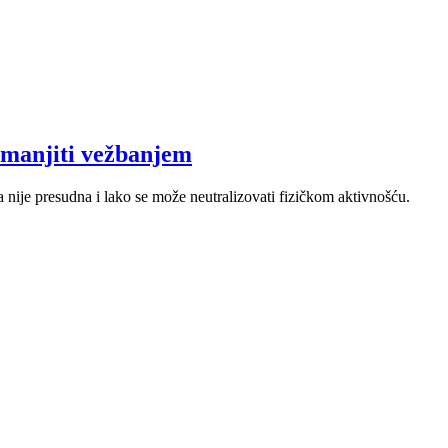
 smanjiti vežbanjem
a nije presudna i lako se može neutralizovati fizičkom aktivnošću.