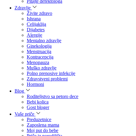
Pitajte defektologa
Zdravlje
Živite zdravo
Ishrana
Celijaklija
Dijabetes
Alergije
Mentalno zdravlje
Ginekologija
Menstruacija
Kontracepcija
Menopauza
Muško zdravlje
Polno prenosive infekcije
Zdravstveni problemi
Hormoni
Blog
Roditeljstvo sa petoro dece
Bebi kolica
Gost bloger
Vaše priče
Preduzetnice
Zaposlena mama
Moj put do bebe
Priče iz porodilišta