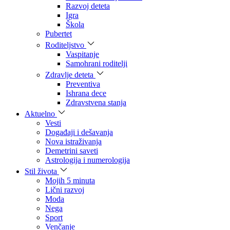
Razvoj deteta
Igra
Škola
Pubertet
Roditeljstvo
Vaspitanje
Samohrani roditelji
Zdravlje deteta
Preventiva
Ishrana dece
Zdravstvena stanja
Aktuelno
Vesti
Događaji i dešavanja
Nova istraživanja
Demetrini saveti
Astrologija i numerologija
Stil života
Mojih 5 minuta
Lični razvoj
Moda
Nega
Sport
Venčanje