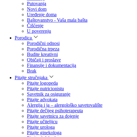
Putovanja
Novi dom
Uređenje doma
Baštovanstvo - Vaša mala bašta
Čišćenje
U poverenju
Porodica
Porodični odnosi
Porodična trpeza
Budite kreativni
Običaji i proslave
Finansije i dokumentacija
Brak
Pitajte stručnjaka
Pitajte logopeda
Pitajte nutricionistu
Savetnik za osiguranje
Pitajte advokata
Alergija i ja – alergološko savetovalište
Pitajte dečijeg psihoterapeuta
Pitajte savetnicu za dojenje
Pitajte učiteljicu
Pitajte urologa
Pitajte ginekologa