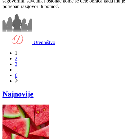
sagovornik, savetnik i oslonac kome se dete obraća kada mu je
potreban razgovor ili pomoć.
Uredništvo
1
2
3
…
6
Najnovije