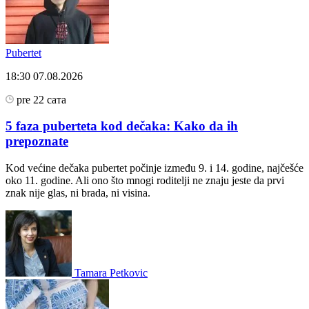
Pubertet
18:30
07.08.2026
pre 22 сата
5 faza puberteta kod dečaka: Kako da ih
prepoznate
Kod većine dečaka pubertet počinje između 9. i 14. godine, najčešće
oko 11. godine. Ali ono što mnogi roditelji ne znaju jeste da prvi
znak nije glas, ni brada, ni visina.
Tamara Petkovic