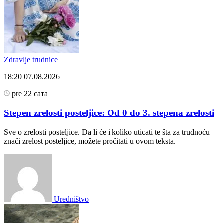
Zdravlje trudnice
18:20
07.08.2026
pre 22 сата
Stepen zrelosti posteljice: Od 0 do 3. stepena zrelosti
Sve o zrelosti posteljice. Da li će i koliko uticati te šta za trudnoću
znači zrelost posteljice, možete pročitati u ovom teksta.
Uredništvo