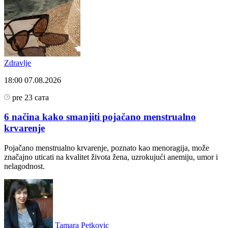
Zdravlje
18:00
07.08.2026
pre 23 сата
6 načina kako smanjiti pojačano menstrualno
krvarenje
Pojačano menstrualno krvarenje, poznato kao menoragija, može
značajno uticati na kvalitet života žena, uzrokujući anemiju, umor i
nelagodnost.
Tamara Petkovic