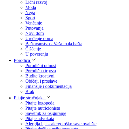
Lični razvoj
Moda
Nega
Sport
Venčanje
Putovanja
Novi dom
Uređenje doma
Baštovanstvo - Vaša mala bašta
Čišćenje
U poverenju
Porodica
Porodični odnosi
Porodična trpeza
Budite kreativni
Običaji i proslave
Finansije i dokumentacija
Brak
Pitajte stručnjaka
Pitajte logopeda
Pitajte nutricionistu
Savetnik za osiguranje
Pitajte advokata
Alergija i ja – alergološko savetovalište
Pitajte dečijeg psihoterapeuta