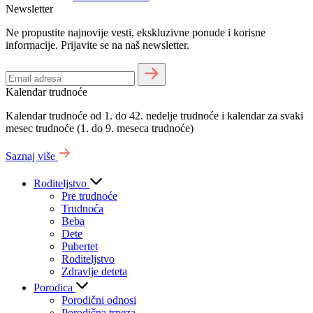
Newsletter
Ne propustite najnovije vesti, ekskluzivne ponude i korisne
informacije. Prijavite se na naš newsletter.
Kalendar trudnoće
Kalendar trudnoće od 1. do 42. nedelje trudnoće i kalendar za svaki
mesec trudnoće (1. do 9. meseca trudnoće)
Saznaj više
Roditeljstvo
Pre trudnoće
Trudnoća
Beba
Dete
Pubertet
Roditeljstvo
Zdravlje deteta
Porodica
Porodični odnosi
Porodična trpeza