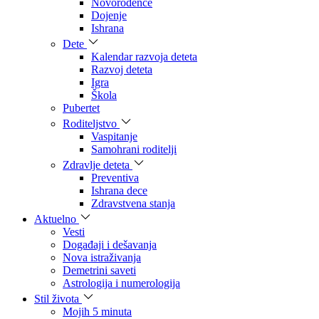
Novorođenče
Dojenje
Ishrana
Dete
Kalendar razvoja deteta
Razvoj deteta
Igra
Škola
Pubertet
Roditeljstvo
Vaspitanje
Samohrani roditelji
Zdravlje deteta
Preventiva
Ishrana dece
Zdravstvena stanja
Aktuelno
Vesti
Događaji i dešavanja
Nova istraživanja
Demetrini saveti
Astrologija i numerologija
Stil života
Mojih 5 minuta