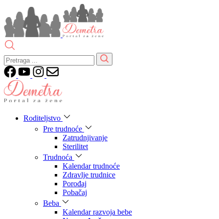
Roditeljstvo
Pre trudnoće
Zatrudnjivanje
Sterilitet
Trudnoća
Kalendar trudnoće
Zdravlje trudnice
Porođaj
Pobačaj
Beba
Kalendar razvoja bebe