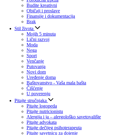
Budite kreativni
Običaji i proslave
Finansije i dokumentacija
Brak
Stil života
Mojih 5 minuta
Lični razvoj
Moda
Nega
Sport
Venčanje
Putovanja
Novi dom
Uređenje doma
Baštovanstvo - Vaša mala bašta
Čišćenje
U poverenju
Pitajte stručnjaka
Pitajte logopeda
Pitajte nutricionistu
Alergija i ja – alergološko savetovalište
Pitajte advokata
Pitajte dečijeg psihoterapeuta
Pitajte savetnicu za dojenje