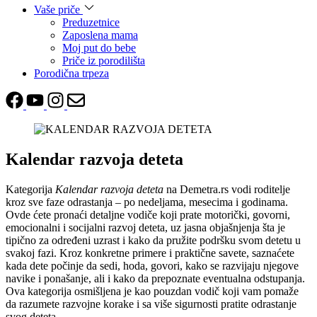
Vaše priče
Preduzetnice
Zaposlena mama
Moj put do bebe
Priče iz porodilišta
Porodična trpeza
Kalendar razvoja deteta
Kategorija
Kalendar razvoja deteta
na Demetra.rs vodi roditelje
kroz sve faze odrastanja – po nedeljama, mesecima i godinama.
Ovde ćete pronaći detaljne vodiče koji prate motorički, govorni,
emocionalni i socijalni razvoj deteta, uz jasna objašnjenja šta je
tipično za određeni uzrast i kako da pružite podršku svom detetu u
svakoj fazi. Kroz konkretne primere i praktične savete, saznaćete
kada dete počinje da sedi, hoda, govori, kako se razvijaju njegove
navike i ponašanje, ali i kako da prepoznate eventualna odstupanja.
Ova kategorija osmišljena je kao pouzdan vodič koji vam pomaže
da razumete razvojne korake i sa više sigurnosti pratite odrastanje
svog deteta.