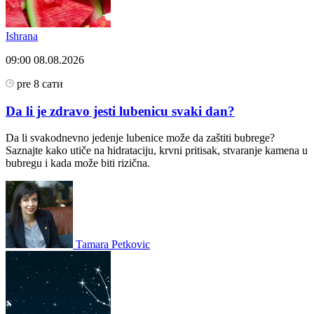
Ishrana
09:00
08.08.2026
pre 8 сати
Da li je zdravo jesti lubenicu svaki dan?
Da li svakodnevno jedenje lubenice može da zaštiti bubrege?
Saznajte kako utiče na hidrataciju, krvni pritisak, stvaranje kamena u
bubregu i kada može biti rizična.
Tamara Petkovic