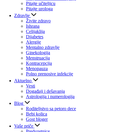
Pitajte učiteljicu
Pitajte urologa
Zdravlje
Živite zdravo
Ishrana
Celijaklija
Dijabetes
Alergije
Mentalno zdravlje
Ginekologija
Menstruacija
Kontracepcija
Menopauza
Polno prenosive infekcije
Aktuelno
Vesti
Događaji i dešavanja
Astrologija i numerologija
Blog
Roditeljstvo sa petoro dece
Bebi kolica
Gost bloger
Vaše priče
Preduzetnice