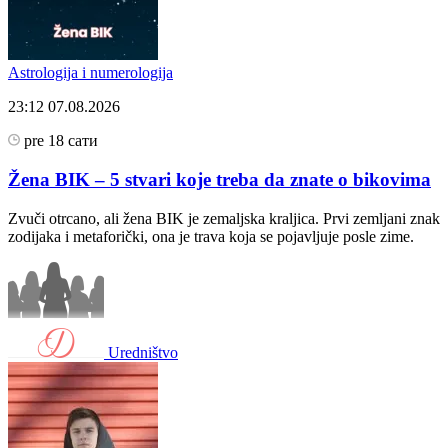
Astrologija i numerologija
23:12
07.08.2026
pre 18 сати
Žena BIK – 5 stvari koje treba da znate o bikovima
Zvuči otrcano, ali žena BIK je zemaljska kraljica. Prvi zemljani znak
zodijaka i metaforički, ona je trava koja se pojavljuje posle zime.
Uredništvo