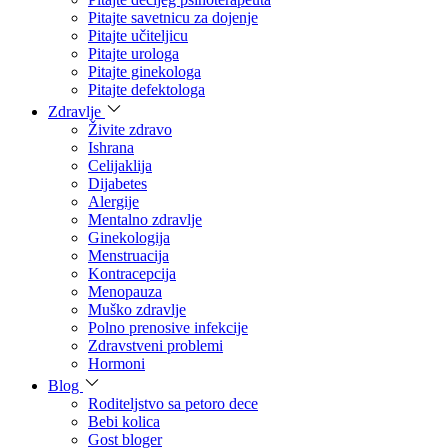
Pitajte savetnicu za dojenje
Pitajte učiteljicu
Pitajte urologa
Pitajte ginekologa
Pitajte defektologa
Zdravlje
Živite zdravo
Ishrana
Celijaklija
Dijabetes
Alergije
Mentalno zdravlje
Ginekologija
Menstruacija
Kontracepcija
Menopauza
Muško zdravlje
Polno prenosive infekcije
Zdravstveni problemi
Hormoni
Blog
Roditeljstvo sa petoro dece
Bebi kolica
Gost bloger