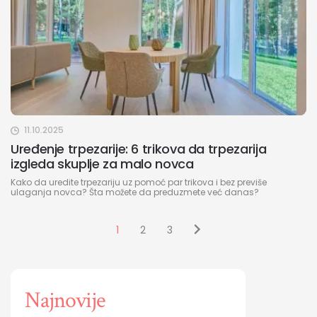
11.10.2025
Uređenje trpezarije: 6 trikova da trpezarija
izgleda skuplje za malo novca
Kako da uredite trpezariju uz pomoć par trikova i bez previše
ulaganja novca? Šta možete da preduzmete već danas?
1
2
3
Najnovije