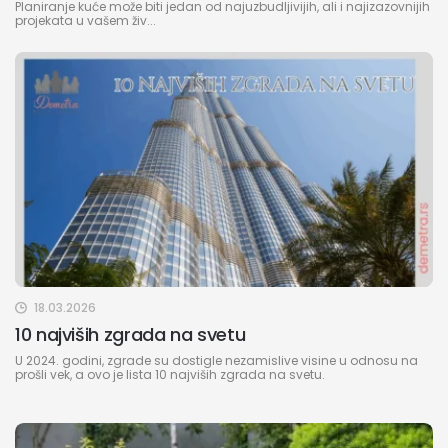
Planiranje kuće može biti jedan od najuzbudljivijih, ali i najizazovnijih
projekata u vašem živ...
18.03.2026
10 najviših zgrada na svetu
U 2024. godini, zgrade su dostigle nezamislive visine u odnosu na
prošli vek, a ovo je lista 10 najviših zgrada na svetu.