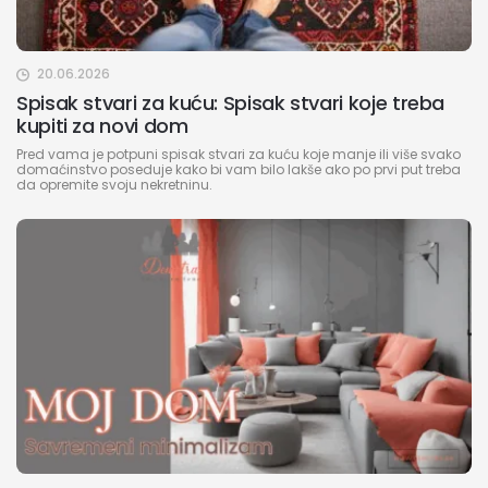
20.06.2026
Spisak stvari za kuću: Spisak stvari koje treba
kupiti za novi dom
Pred vama je potpuni spisak stvari za kuću koje manje ili više svako
domaćinstvo poseduje kako bi vam bilo lakše ako po prvi put treba
da opremite svoju nekretninu.