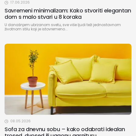
17.06.2026
Savremeni minimalizam: Kako stvoriti elegantan
dom s malo stvari u 8 koraka
U današnjem ubrzanom svetu, sve više ljudi teži jednostavnom
životnom stilu koji je istovremeno...
08.05.2026
Sofa za dnevnu sobu – kako odabrati idealan
trosed, dvosed ili ugaonu garnituru