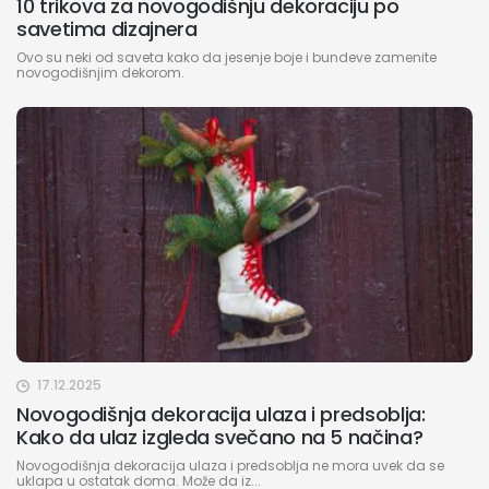
10 trikova za novogodišnju dekoraciju po
savetima dizajnera
Ovo su neki od saveta kako da jesenje boje i bundeve zamenite
novogodišnjim dekorom.
17.12.2025
Novogodišnja dekoracija ulaza i predsoblja:
Kako da ulaz izgleda svečano na 5 načina?
Novogodišnja dekoracija ulaza i predsoblja ne mora uvek da se
uklapa u ostatak doma. Može da iz...