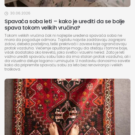
30.06.2026
Spavaća soba leti – kako je urediti da se bolje
spava tokom velikih vrućina?
Tokom velikih vrućina čak ni najlepše uređena spavaća soba ne
mora da pogoduje odmoru. Toplotu najviše zadržavaju zagrejani
zidovi, debela posteljina, teški prekrivači i zavese koje ograničavaju
protok vazduha. Večernje opuštanje mogu da otežaju i tamne boje,
višak dodataka oko kreveta, jako svetlo i vizuelni nered. Zato je leti
važno urediti spavaću sobu tako da ima stalan protok vazduha, ali i
da vizuelno deluje lagano i umirujuće. U nastavku donosimo savete
kako da pripremite spavaću sobu za leto bez renoviranja i velikih
troškova.