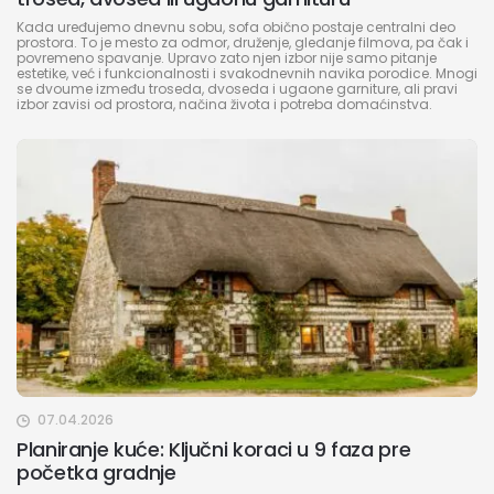
Kada uređujemo dnevnu sobu, sofa obično postaje centralni deo
prostora. To je mesto za odmor, druženje, gledanje filmova, pa čak i
povremeno spavanje. Upravo zato njen izbor nije samo pitanje
estetike, već i funkcionalnosti i svakodnevnih navika porodice. Mnogi
se dvoume između troseda, dvoseda i ugaone garniture, ali pravi
izbor zavisi od prostora, načina života i potreba domaćinstva.
07.04.2026
Planiranje kuće: Ključni koraci u 9 faza pre
početka gradnje