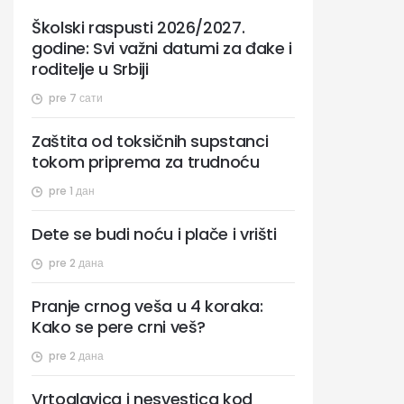
Školski raspusti 2026/2027.
godine: Svi važni datumi za đake i
roditelje u Srbiji
pre 7 сати
Zaštita od toksičnih supstanci
tokom priprema za trudnoću
pre 1 дан
Dete se budi noću i plače i vrišti
pre 2 дана
Pranje crnog veša u 4 koraka:
Kako se pere crni veš?
pre 2 дана
Vrtoglavica i nesvestica kod