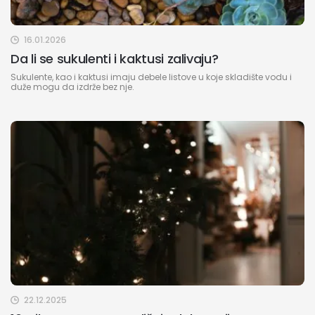
16.01.2026
Da li se sukulenti i kaktusi zalivaju?
Sukulente, kao i kaktusi imaju debele listove u koje skladište vodu i
duže mogu da izdrže bez nje.
22.12.2025