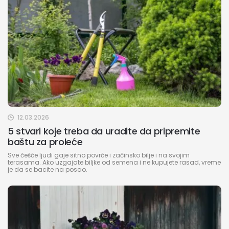
12.03.2026
5 stvari koje treba da uradite da pripremite
baštu za proleće
Sve češće ljudi gaje sitno povrće i začinsko bilje i na svojim
terasama. Ako uzgajate biljke od semena i ne kupujete rasad, vreme
je da se bacite na posao.