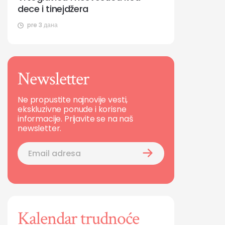
dece i tinejdžera
pre 3 дана
Newsletter
Ne propustite najnovije vesti,
ekskluzivne ponude i korisne
informacije. Prijavite se na naš
newsletter.
Kalendar trudnoće