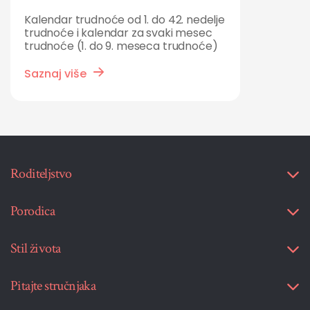
Kalendar trudnoće od 1. do 42. nedelje
trudnoće i kalendar za svaki mesec
trudnoće (1. do 9. meseca trudnoće)
Saznaj više
Roditeljstvo
Porodica
Stil života
Pitajte stručnjaka