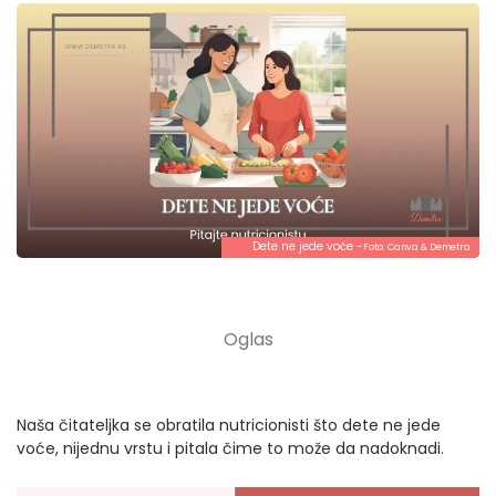
Dete ne jede voće -
Foto:
Canva
& Demetra
Naša čitateljka se obratila nutricionisti što dete ne jede
voće, nijednu vrstu i pitala čime to može da nadoknadi.