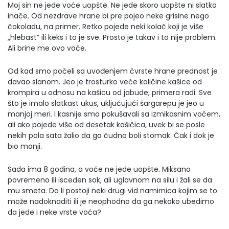
Moj sin ne jede voće uopšte. Ne jede skoro uopšte ni slatko
inače. Od nezdrave hrane bi pre pojeo neke grisine nego
čokoladu, na primer. Retko pojede neki kolač koji je više
„hlebast“ ili keks i to je sve. Prosto je takav i to nije problem.
Ali brine me ovo voće.
Od kad smo počeli sa uvođenjem čvrste hrane prednost je
davao slanom. Jeo je trosturko veće količine kašice od
krompira u odnosu na kašicu od jabude, primera radi. Sve
što je imalo slatkast ukus, uključujući šargarepu je jeo u
manjoj meri. I kasnije smo pokušavali sa izmikasnim voćem,
ali ako pojede više od desetak kašičica, uvek bi se posle
nekih pola sata žalio da ga čudno boli stomak. Čak i dok je
bio manji.
Sada ima 8 godina, a voće ne jede uopšte. Miksano
povremeno ili isceđen sok, ali uglavnom na silu i žali se da
mu smeta. Da li postoji neki drugi vid namirnica kojim se to
može nadoknaditi ili je neophodno da ga nekako ubedimo
da jede i neke vrste voća?