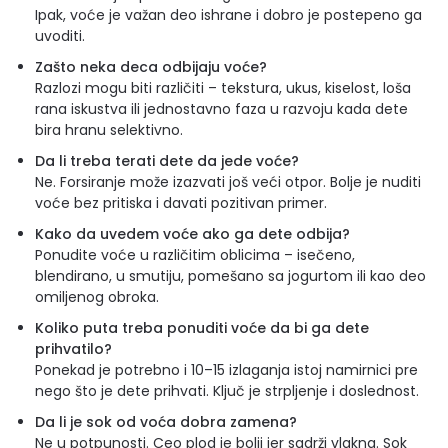
Ipak, voće je važan deo ishrane i dobro je postepeno ga
uvoditi.
Zašto neka deca odbijaju voće?
Razlozi mogu biti različiti – tekstura, ukus, kiselost, loša
rana iskustva ili jednostavno faza u razvoju kada dete
bira hranu selektivno.
Da li treba terati dete da jede voće?
Ne. Forsiranje može izazvati još veći otpor. Bolje je nuditi
voće bez pritiska i davati pozitivan primer.
Kako da uvedem voće ako ga dete odbija?
Ponudite voće u različitim oblicima – isečeno,
blendirano, u smutiju, pomešano sa jogurtom ili kao deo
omiljenog obroka.
Koliko puta treba ponuditi voće da bi ga dete
prihvatilo?
Ponekad je potrebno i 10–15 izlaganja istoj namirnici pre
nego što je dete prihvati. Ključ je strpljenje i doslednost.
Da li je sok od voća dobra zamena?
Ne u potpunosti. Ceo plod je bolji jer sadrži vlakna. Sok