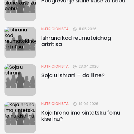
Podgrevanje slane kaše za bebu
NUTRICIONISTA
11.05.2026
Ishrana kod reumatoidnog
artritisa
NUTRICIONISTA
23.04.2026
Soja u ishrani – da ili ne?
NUTRICIONISTA
14.04.2026
Koja hrana ima sintetsku folnu
kiselinu?