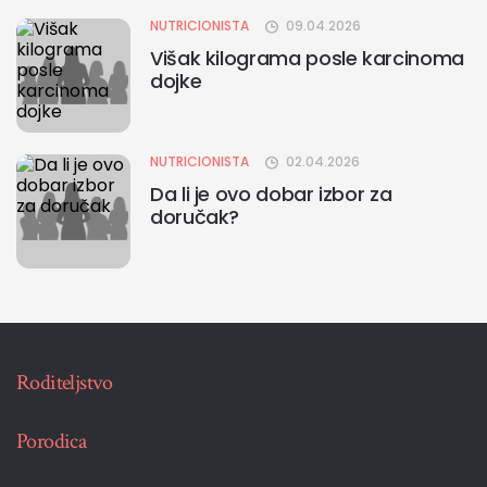
NUTRICIONISTA
09.04.2026
Višak kilograma posle karcinoma
dojke
NUTRICIONISTA
02.04.2026
Da li je ovo dobar izbor za
doručak?
Roditeljstvo
Porodica