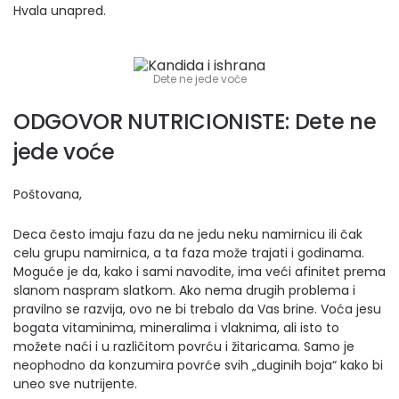
Hvala unapred.
Dete ne jede voće
ODGOVOR NUTRICIONISTE: Dete ne
jede voće
Poštovana,
Deca često imaju fazu da ne jedu neku namirnicu ili čak
celu grupu namirnica, a ta faza može trajati i godinama.
Moguće je da, kako i sami navodite, ima veći afinitet prema
slanom naspram slatkom. Ako nema drugih problema i
pravilno se razvija, ovo ne bi trebalo da Vas brine. Voća jesu
bogata vitaminima, mineralima i vlaknima, ali isto to
možete naći i u različitom povrću i žitaricama. Samo je
neophodno da konzumira povrće svih „duginih boja“ kako bi
uneo sve nutrijente.