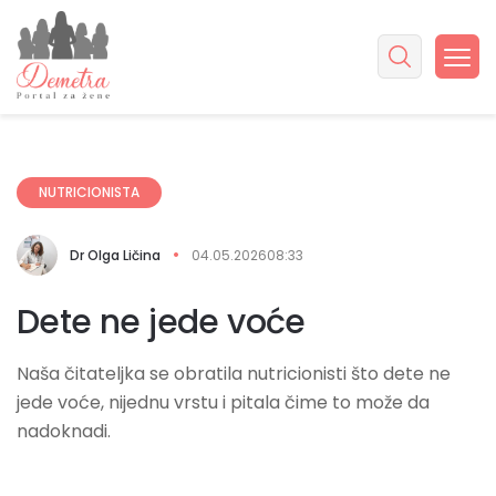
NUTRICIONISTA
Dr Olga Ličina
04.05.2026
08:33
Dete ne jede voće
Naša čitateljka se obratila nutricionisti što dete ne
jede voće, nijednu vrstu i pitala čime to može da
nadoknadi.