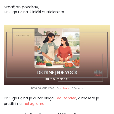
Srdačan pozdrav,
Dr Olga Ličina, klinički nutricionista
Dete ne jede voće –
Foto:
Canva
& Demetra
Dr Olga Ličina je autor bloga
Jedi zdravo
, a možete je
pratiti i na
Instagramu
.