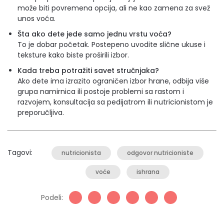
može biti povremena opcija, ali ne kao zamena za svež
unos voća.
Šta ako dete jede samo jednu vrstu voća?
To je dobar početak. Postepeno uvodite slične ukuse i
teksture kako biste proširili izbor.
Kada treba potražiti savet stručnjaka?
Ako dete ima izrazito ograničen izbor hrane, odbija više
grupa namirnica ili postoje problemi sa rastom i
razvojem, konsultacija sa pedijatrom ili nutricionistom je
preporučljiva.
Tagovi:
nutricionista
odgovor nutricioniste
voće
ishrana
Podeli: