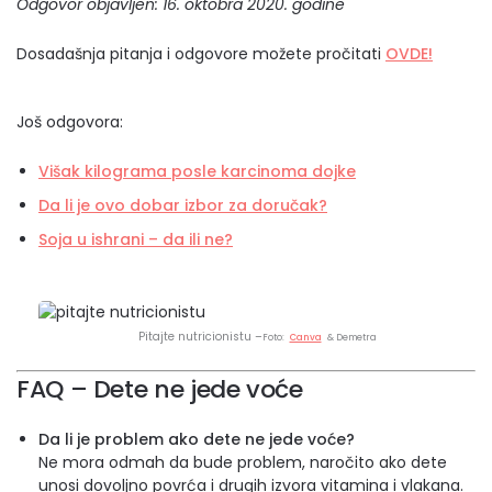
Odgovor objavljen: 16. oktobra 2020. godine
Dosadašnja pitanja i odgovore možete pročitati
OVDE!
Još odgovora:
Višak kilograma posle karcinoma dojke
Da li je ovo dobar izbor za doručak?
Soja u ishrani – da ili ne?
Pitajte nutricionistu –
Foto:
Canva
& Demetra
FAQ – Dete ne jede voće
Da li je problem ako dete ne jede voće?
Ne mora odmah da bude problem, naročito ako dete
unosi dovoljno povrća i drugih izvora vitamina i vlakana.