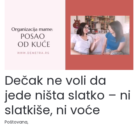
Dečak ne voli da
jede ništa slatko – ni
slatkiše, ni voće
Poštovana,