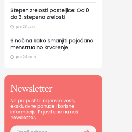
Stepen zrelosti posteljice: Od 0
do 3. stepena zrelosti
pre 23 сата
6 načina kako smanjiti pojačano
menstrualno krvarenje
pre 24 сата
Newsletter
Ne propustite najnovije vesti,
ekskluzivne ponude i korisne
informacije. Prijavite se na naš
newsletter.