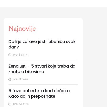
Najnovije
Da li je zdravo jesti lubenicu svaki
dan?
pre 9 сати
Žena BIK – 5 stvari koje treba da
znate o bikovima
pre 18 сати
5 faza puberteta kod dečaka:
Kako da ih prepoznate
pre 23 сата