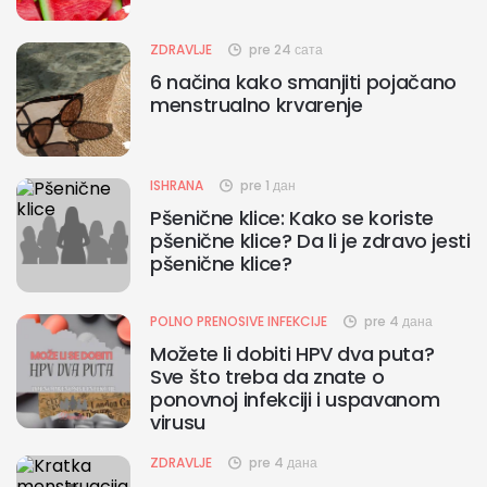
ZDRAVLJE
pre 24 сата
6 načina kako smanjiti pojačano
menstrualno krvarenje
ISHRANA
pre 1 дан
Pšenične klice: Kako se koriste
pšenične klice? Da li je zdravo jesti
pšenične klice?
POLNO PRENOSIVE INFEKCIJE
pre 4 дана
Možete li dobiti HPV dva puta?
Sve što treba da znate o
ponovnoj infekciji i uspavanom
virusu
ZDRAVLJE
pre 4 дана