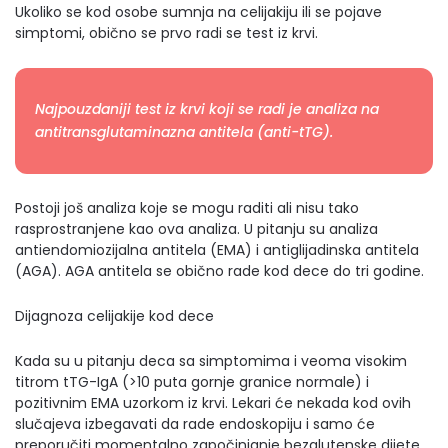
Ukoliko se kod osobe sumnja na celijakiju ili se pojave
simptomi, obično se prvo radi se test iz krvi.
Najpouzdaniji test iz krvi koji se radi je analiza na
antitransglutaminazna antitela (anti-tTG).
Postoji još analiza koje se mogu raditi ali nisu tako
rasprostranjene kao ova analiza. U pitanju su analiza
antiendomiozijalna antitela (EMA) i antiglijadinska antitela
(AGA). AGA antitela se obično rade kod dece do tri godine.
Dijagnoza celijakije kod dece
Kada su u pitanju deca sa simptomima i veoma visokim
titrom tTG-IgA (>10 puta gornje granice normale) i
pozitivnim EMA uzorkom iz krvi. Lekari će nekada kod ovih
slučajeva izbegavati da rade endoskopiju i samo će
preporučiti momentalno započinjanje bezglutenske dijete.