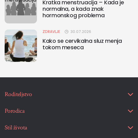
Kratka menstruacija – Kada je
normalna, a kada znak
hormonskog problema
ZDRAVLJE
30.07.2026
Kako se cervikalna sluz menja
tokom meseca
Roditeljstvo
Porodica
Stil života