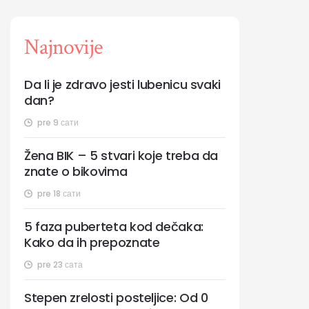
Najnovije
Da li je zdravo jesti lubenicu svaki
dan?
pre 9 сати
Žena BIK – 5 stvari koje treba da
znate o bikovima
pre 18 сати
5 faza puberteta kod dečaka:
Kako da ih prepoznate
pre 23 сата
Stepen zrelosti posteljice: Od 0