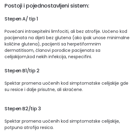
Postoji i pojednostavljeni sistem:
Stepen A/ tip 1
Povećani intraepitelni limfociti, ali bez atrofije. Uočeno kod
pacijenata na dijeti bez glutena (ako ipak unose minimalne
količine glutena), pacijenti sa herpetiformnim
dermatitisom, članovi porodice pacijenata sa
celijakijom,kod nekih infekcija, nespecifini.
Stepen B1/tip 2
Spektar promena uočenih kod simptomatske celijakije gde
su resice i dalje prisutne, ali skraćene.
Stepen B2/tip 3
Spektar promena uočenih kod simptomatske celijakije,
potpuna atrofija resica.