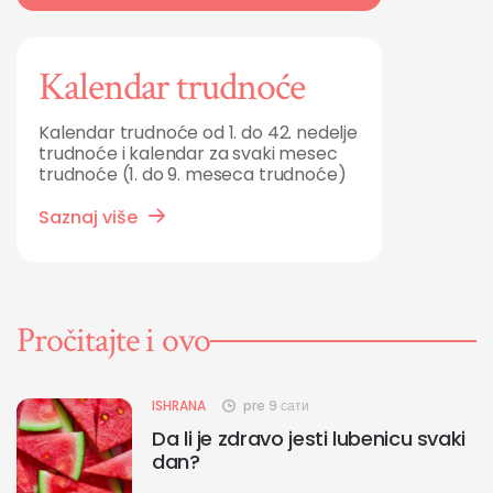
Kalendar trudnoće
Kalendar trudnoće od 1. do 42. nedelje
trudnoće i kalendar za svaki mesec
trudnoće (1. do 9. meseca trudnoće)
Saznaj više
Pročitajte i ovo
ISHRANA
pre 9 сати
Da li je zdravo jesti lubenicu svaki
dan?