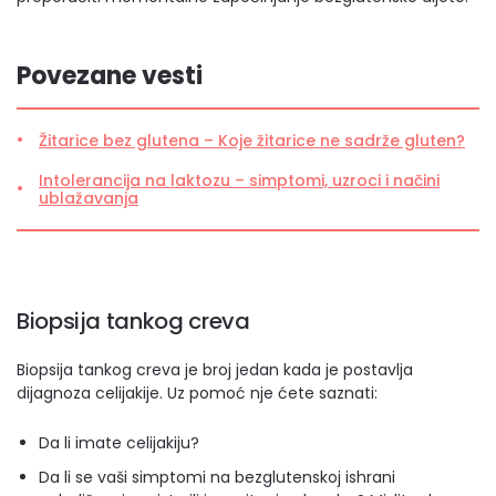
Povezane vesti
Žitarice bez glutena – Koje žitarice ne sadrže gluten?
Intolerancija na laktozu – simptomi, uzroci i načini
ublažavanja
Biopsija tankog creva
Biopsija tankog creva je broj jedan kada je postavlja
dijagnoza celijakije. Uz pomoć nje ćete saznati:
Da li imate celijakiju?
Da li se vaši simptomi na bezglutenskoj ishrani