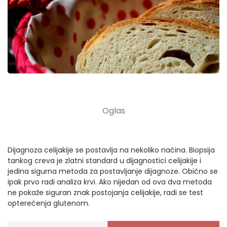
Dijagnoza celijakije se postavlja na nekoliko načina. Biopsija
tankog creva je zlatni standard u dijagnostici celijakije i
jedina sigurna metoda za postavljanje dijagnoze. Obično se
ipak prvo radi analiza krvi. Ako nijedan od ova dva metoda
ne pokaže siguran znak postojanja celijakije, radi se test
opterećenja glutenom.