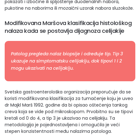
pokazati i izbočine ili spljoštenje duodenalnih nabora,
pukotine na naborima ili mozaični uzorak nabora sluzokože.
Modifikovana Maršova klasifikacija histološkog
nalaza kada se postavlja dijagnoza celijakije
Patolog pregleda nalaz biopsije i određuje tip. Tip 3
ukazuje na simptomatsku celijakiju, dok tipovi 1 i 2
mogu ukazivati na celijakiju.
Svetska gastroenterološka organizacija preporučuje da se
koristi modifikovana klasifikacija za tumačenje koju je uveo
dr Majkl Marš 1992. godine da bi opisao oštećenja tankog
creva koja se vide pod mikroskopom. Prvobitno su se tipovi
kretali od 0 do 4, a tip 3 je ukazivao na celijakiju. Ta
metodologija je pojednostavljena i omogućila je veći
stepen konzistentnosti među nalazima patologa.