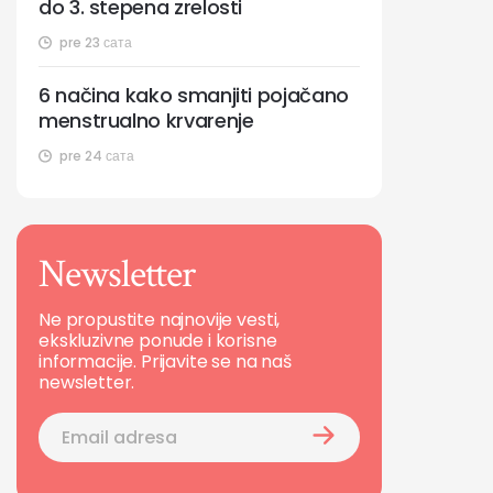
do 3. stepena zrelosti
pre 23 сата
6 načina kako smanjiti pojačano
menstrualno krvarenje
pre 24 сата
Newsletter
Ne propustite najnovije vesti,
ekskluzivne ponude i korisne
informacije. Prijavite se na naš
newsletter.