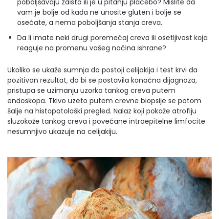
poboljšavaju zaista ili je u pitanju placebo? Mislite da
vam je bolje od kada ne unosite gluten i bolje se
osećate, a nema poboljšanja stanja creva.
Da li imate neki drugi poremećaj creva ili osetljivost koja
reaguje na promenu vašeg načina ishrane?
Ukoliko se ukaže sumnja da postoji celijakija i test krvi da
pozitivan rezultat, da bi se postavila konačna dijagnoza,
pristupa se uzimanju uzorka tankog creva putem
endoskopa. Tkivo uzeto putem crevne biopsije se potom
šalje na histopatološki pregled. Nalaz koji pokaže atrofiju
sluzokože tankog creva i povećane intraepitelne limfocite
nesumnjivo ukazuje na celijakiju.