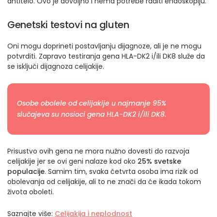
antitelo. Ovo je dovoljno i nema potrebe raditi endoskopiju.
Genetski testovi na gluten
Oni mogu doprineti postavljanju dijagnoze, ali je ne mogu
potvrditi. Zapravo testiranja gena HLA-DK2 i/ili DK8 služe da
se isključi dijagnoza celijakije.
Osobe obolele od celijakije u najmanje 95%
slučajeva su nosioci gena HLA-DK2 i/ili DK8.
Prisustvo ovih gena ne mora nužno dovesti do razvoja
celijakije jer se ovi geni nalaze kod oko
25% svetske
populacije
. Samim tim, svaka četvrta osoba ima rizik od
obolevanja od celijakije, ali to ne znači da će ikada tokom
života oboleti.
Saznajte više:
Celijakija i neplodnost