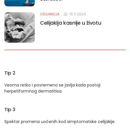
CELIJAKLIJA
19.11.2024
Celijakija kasnije u životu
Tip 2
Veoma retko i povremeno se javlja kada postoji
herpetiformnog dermatitisa.
Tip 3
Spektar promena uočenih kod simptomatske celijakije.