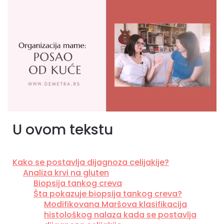
U ovom tekstu
Kako se postavlja dijagnoza celijakije?
Analiza krvi na gluten
Biopsija tankog creva
Šta pokazuje biopsija tankog creva?
Modifikovana Maršova klasifikacija
histološkog nalaza kada se postavlja