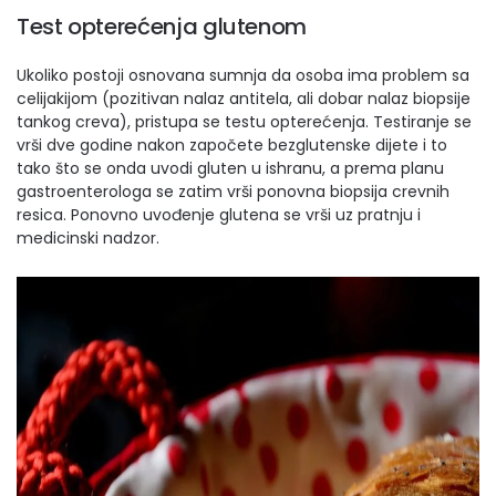
Test opterećenja glutenom
Ukoliko postoji osnovana sumnja da osoba ima problem sa
celijakijom (pozitivan nalaz antitela, ali dobar nalaz biopsije
tankog creva), pristupa se testu opterećenja. Testiranje se
vrši dve godine nakon započete bezglutenske dijete i to
tako što se onda uvodi gluten u ishranu, a prema planu
gastroenterologa se zatim vrši ponovna biopsija crevnih
resica. Ponovno uvođenje glutena se vrši uz pratnju i
medicinski nadzor.