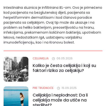
Intestinalna sluznica je infiltrirana iEL-om. Ovo je primećeno
kod pacijenata na bezglutenskoj dijeti, pacijenata sa
herpetiformnim dermatitisom i kod članova porodice
pacijenata sa celijakijom. Ovaj tip može da ukazuje i na
problem sa heliko bakterijom, preosetljivošću na hranu,
infekcijama, prekomernom količinom bakterija, upotrebom
lekova, nedostatkom IgA, uobičajenu varijabilnu
imunodeficijenciju, kao i na Kronovu bolest.
CELIJAKLIJA
06.05.2026
Koliko je česta celijakija i koji su
faktori rizika za celijakiju?
PRE TRUDNOĆE
15.09.2025
Celijakija i neplodnost: Da li
celijakija može da utiče na
sterilitet?