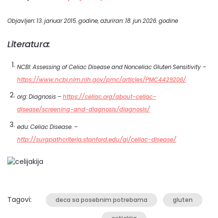
Objavljen: 13. januar 2015. godine, ažuriran: 18. jun 2026. godine
Literatura:
NCBI: Assessing of Celiac Disease and Nonceliac Gluten Sensitivity –
https://www.ncbi.nlm.nih.gov/pmc/articles/PMC4429206/
org: Diagnosis –
https://celiac.org/about-celiac-
disease/screening-and-diagnosis/diagnosis/
edu: Celiac Disease. –
http://surgpathcriteria.stanford.edu/gi/celiac-disease/
Tagovi:
deca sa posebnim potrebama
gluten