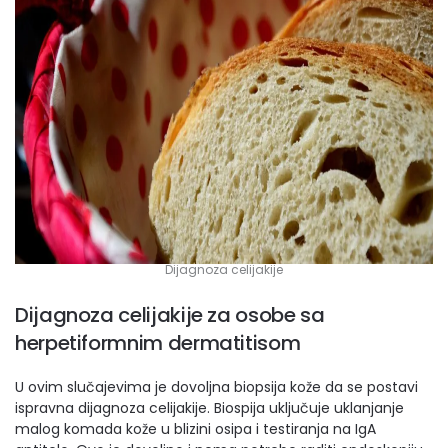
Dijagnoza celijakije
Dijagnoza celijakije za osobe sa
herpetiformnim dermatitisom
U ovim slučajevima je dovoljna biopsija kože da se postavi
ispravna dijagnoza celijakije. Biospija uključuje uklanjanje
malog komada kože u blizini osipa i testiranja na IgA