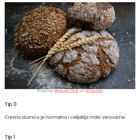
Photo by
Wesual Click
on
Unsplash
Tip 0
Crevna sluznica je normalna i celijakija malo verovatna.
Tip 1