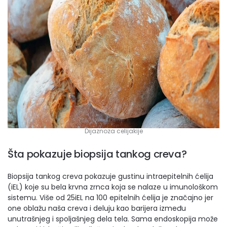
Dijaznoza celijakije
Šta pokazuje biopsija tankog creva?
Biopsija tankog creva pokazuje gustinu intraepitelnih ćelija
(iEL) koje su bela krvna zrnca koja se nalaze u imunološkom
sistemu. Više od 25iEL na 100 epitelnih ćelija je značajno jer
one oblažu naša creva i deluju kao barijera između
unutrašnjeg i spoljašnjeg dela tela. Sama endoskopija može