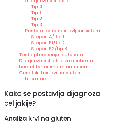
dijagnoza celijakije
Tip 0
Tip 1
Tip 2
Tip 3
Postoji i pojednostavljeni sistem:
Stepen A/ tip 1
Stepen B1/tip 2
Stepen B2/tip 3
Test opterećenja glutenom
Dijagnoza celijakije za osobe sa
herpetiformnim dermatitisom
Genetski testovi na gluten
Literatura:
Kako se postavlja dijagnoza
celijakije?
Analiza krvi na gluten