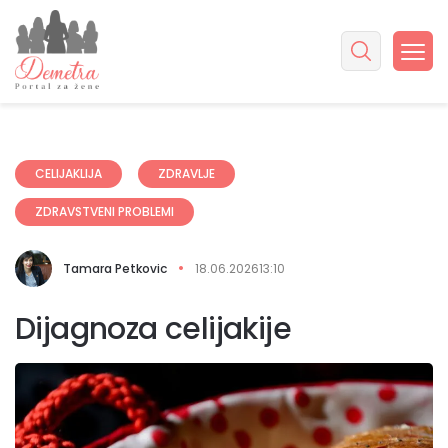
CELIJAKLIJA
ZDRAVLJE
ZDRAVSTVENI PROBLEMI
Tamara Petkovic
18.06.2026
13:10
Dijagnoza celijakije