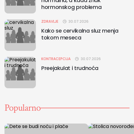
normalna, a kada znak
hormonskog problema
ZDRAVLJE
30.07.2026
Kako se cervikalna sluz menja
tokom meseca
KONTRACEPCIJA
30.07.2026
Preejakulat i trudnoća
Popularno