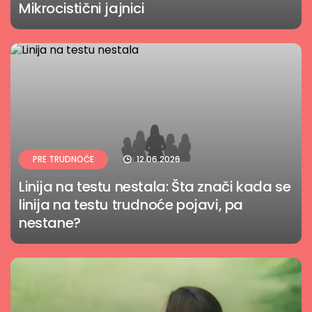
Mikrocistični jajnici
PRE TRUDNOĆE
12.06.2026
Linija na testu nestala: Šta znači kada se
linija na testu trudnoće pojavi, pa
nestane?