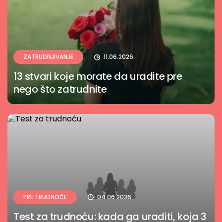
ZATRUDNJIVANJE
11.06.2026
13 stvari koje morate da uradite pre
nego što zatrudnite
PRE TRUDNOĆE
04.06.2026
Test za trudnoću: kada ga uraditi, koja 3