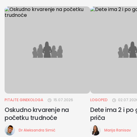
PITAJTE GINEKOLOGA
15.07.2026
LOGOPED
02.07.202
Oskudno krvarenje na
Dete ima 2 i po 
početku trudnoće
priča
Dr Aleksandra Simić
Marija Ranisav