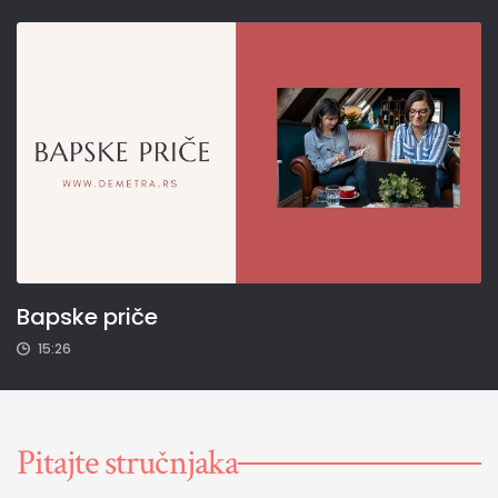
Bapske priče
15:26
Pitajte stručnjaka