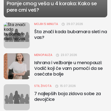
Pranje crnog veša u 4 koraka: Kako se
pere crni veš?
MOJIH 5 MINUTA
29.07.2026
Šta znači kada bubamara sleti na
vas?
MENOPAUZA
23.07.2026
Ishrana i vežbanje u menopauzi:
Vodič koji će vam pomoći da se
osećate bolje
STIL ŽIVOTA
15.07.2026
7 najlepših boja zidova sobe za
devojčice