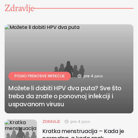
Zdravlje
POLNO PRENOSIVE INFEKCIJE
pre 4 дана
Možete li dobiti HPV dva puta? Sve što
treba da znate o ponovnoj infekciji i
uspavanom virusu
ZDRAVLJE
pre 4 дана
Kratka menstruacija – Kada je