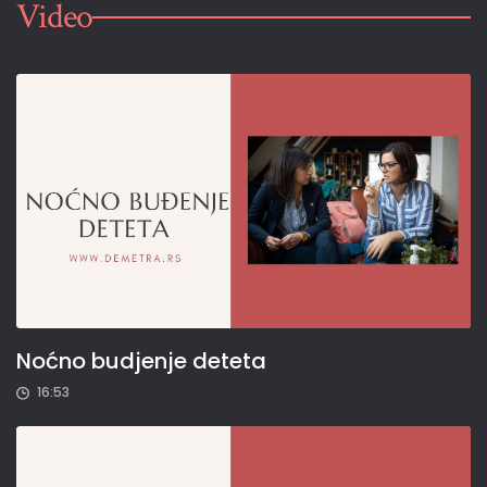
Video
Noćno budjenje deteta
16:53