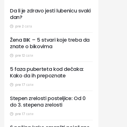
Da li je zdravo jesti lubenicu svaki
dan?
pre 2 сата
Žena BIK – 5 stvari koje treba da
znate o bikovima
pre 12 сати
5 faza puberteta kod dečaka:
Kako da ih prepoznate
pre 17 сати
Stepen zrelosti posteljice: Od 0
do 3. stepena zrelosti
pre 17 сати