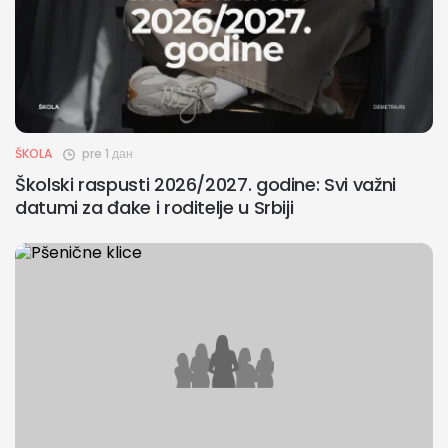
ŠKOLA
pre 1 дан
Školski raspusti 2026/2027. godine: Svi važni
datumi za đake i roditelje u Srbiji