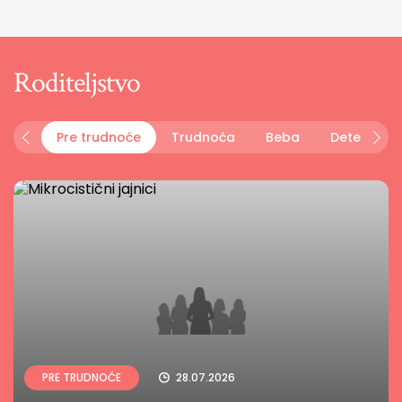
Roditeljstvo
Pre trudnoće
Trudnoća
Beba
Dete
P
PRE TRUDNOĆE
28.07.2026