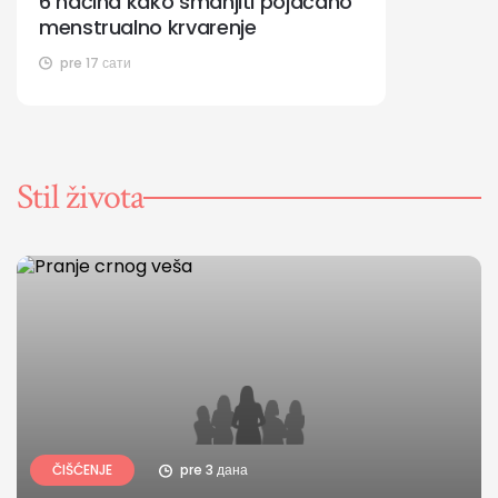
6 načina kako smanjiti pojačano
menstrualno krvarenje
pre 17 сати
Stil života
ČIŠĆENJE
pre 3 дана