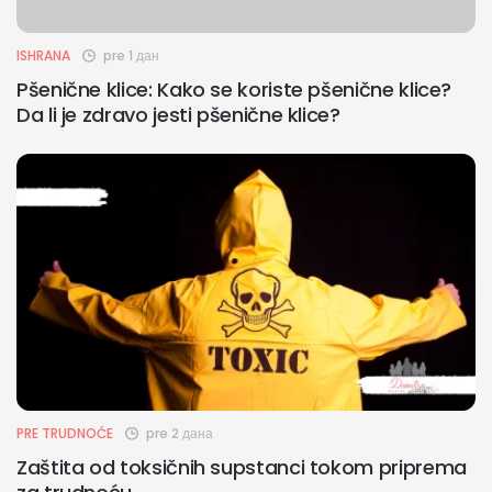
ISHRANA
pre 1 дан
Pšenične klice: Kako se koriste pšenične klice?
Da li je zdravo jesti pšenične klice?
PRE TRUDNOĆE
pre 2 дана
Zaštita od toksičnih supstanci tokom priprema