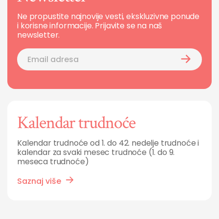
Ne propustite najnovije vesti, ekskluzivne ponude
i korisne informacije. Prijavite se na naš
newsletter.
Kalendar trudnoće
Kalendar trudnoće od 1. do 42. nedelje trudnoće i
kalendar za svaki mesec trudnoće (1. do 9.
meseca trudnoće)
Saznaj više