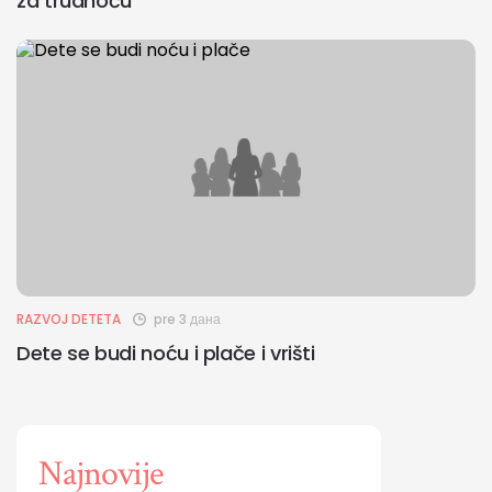
za trudnoću
RAZVOJ DETETA
pre 3 дана
Dete se budi noću i plače i vrišti
Najnovije