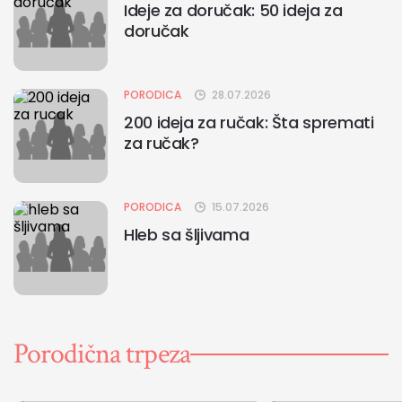
Ideje za doručak: 50 ideja za
doručak
PORODICA
28.07.2026
200 ideja za ručak: Šta spremati
za ručak?
PORODICA
15.07.2026
Hleb sa šljivama
Porodična trpeza