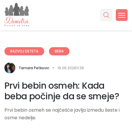
RAZVOJ DETETA
BEBA
Tamara Petkovic
19.06.2026
11:36
Prvi bebin osmeh: Kada
beba počinje da se smeje?
Prvi bebin osmeh se najčešće javlja između šeste i
osme nedelje.