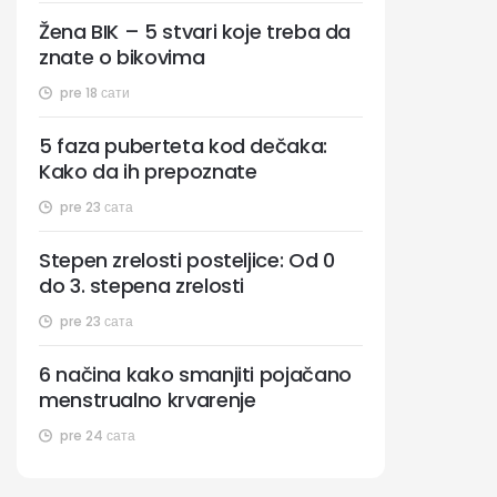
Žena BIK – 5 stvari koje treba da
znate o bikovima
pre 18 сати
5 faza puberteta kod dečaka:
Kako da ih prepoznate
pre 23 сата
Stepen zrelosti posteljice: Od 0
do 3. stepena zrelosti
pre 23 сата
6 načina kako smanjiti pojačano
menstrualno krvarenje
pre 24 сата