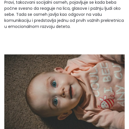
Pravi, takozvani socijalni osmeh, pojavljuje se kada beba
počne svesno da reaguje na lica, glasove i pažnju ljudi oko
sebe. Tada se osmeh javlja kao odgovor na vašu
komunikaciju i predstavlja jednu od prvih važnih prekretnica
u emocionalnom razvoju deteta.