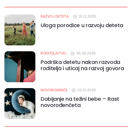
RAZVOJ DETETA
01.12.2025
Uloga porodice u razvoju deteta
RODITELJSTVO
26.08.2025
Podrška detetu nakon razvoda
roditelja i uticaj na razvoj govora
NOVOROĐENČE
02.01.2025
Dobijanje na težini bebe – Rast
novorođenčeta