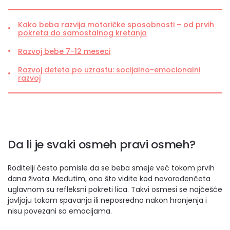
Kako beba razvija motoričke sposobnosti – od prvih
pokreta do samostalnog kretanja
Razvoj bebe 7-12 meseci
Razvoj deteta po uzrastu: socijalno-emocionalni
razvoj
Da li je svaki osmeh pravi osmeh?
Roditelji često pomisle da se beba smeje već tokom prvih
dana života. Međutim, ono što vidite kod novorođenčeta
uglavnom su refleksni pokreti lica. Takvi osmesi se najčešće
javljaju tokom spavanja ili neposredno nakon hranjenja i
nisu povezani sa emocijama.