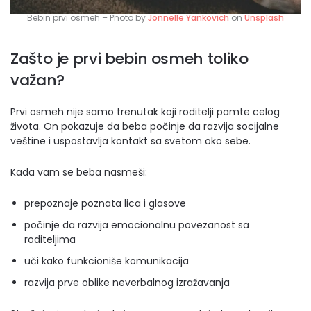
Bebin prvi osmeh – Photo by
Jonnelle Yankovich
on
Unsplash
Zašto je prvi bebin osmeh toliko
važan?
Prvi osmeh nije samo trenutak koji roditelji pamte celog
života. On pokazuje da beba počinje da razvija socijalne
veštine i uspostavlja kontakt sa svetom oko sebe.
Kada vam se beba nasmeši:
prepoznaje poznata lica i glasove
počinje da razvija emocionalnu povezanost sa
roditeljima
uči kako funkcioniše komunikacija
razvija prve oblike neverbalnog izražavanja