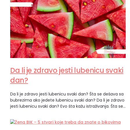
Da li je zdravo jesti lubenicu svaki
dan?
Da li je zdravo jesti lubenicu svaki dan? Šta se dešava sa
bubrezima ako jedete lubenicu svaki dan? Da li je zdravo
jesti lubenicu svaki dan? Evo šta kažu istraživanja. Šta se
dešava sa bubrezima ako stalno jedete lubenicu?
Lubenica je jedno od omiljenih letnjih osveženja. Sočna
je, slatka, sadrži malo kalorija i čak više od…