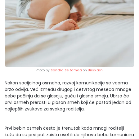
Photo by
Sandra Seitamaa
on
Unsplash
Nakon socijalnog osmeha, razvoj komunikacije se veoma
brzo odvija. Već između drugog i četvrtog meseca mnoge
bebe počinju da se glasaju, guču i glasno smeju. Ubrzo će
prvi osmeh prerasti u glasan smeh koji će postati jedan od
najlepših zvukova za svakog roditelja.
Prvi bebin osmeh često je trenutak kada mnogi roditelji
kažu da su prvi put zaista osetili da njihova beba komunicira