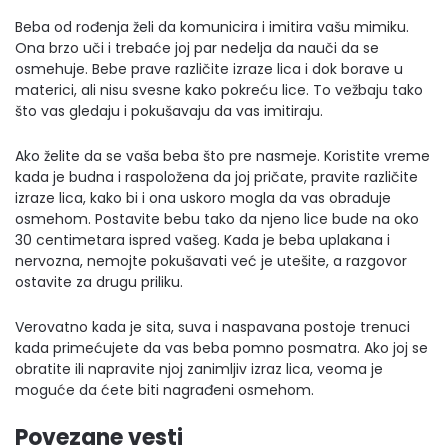
Beba od rođenja želi da komunicira i imitira vašu mimiku.
Ona brzo uči i trebaće joj par nedelja da nauči da se
osmehuje. Bebe prave različite izraze lica i dok borave u
materici, ali nisu svesne kako pokreću lice. To vežbaju tako
što vas gledaju i pokušavaju da vas imitiraju.
Ako želite da se vaša beba što pre nasmeje. Koristite vreme
kada je budna i raspoložena da joj pričate, pravite različite
izraze lica, kako bi i ona uskoro mogla da vas obraduje
osmehom. Postavite bebu tako da njeno lice bude na oko
30 centimetara ispred vašeg. Kada je beba uplakana i
nervozna, nemojte pokušavati već je utešite, a razgovor
ostavite za drugu priliku.
Verovatno kada je sita, suva i naspavana postoje trenuci
kada primećujete da vas beba pomno posmatra. Ako joj se
obratite ili napravite njoj zanimljiv izraz lica, veoma je
moguće da ćete biti nagrađeni osmehom.
Povezane vesti