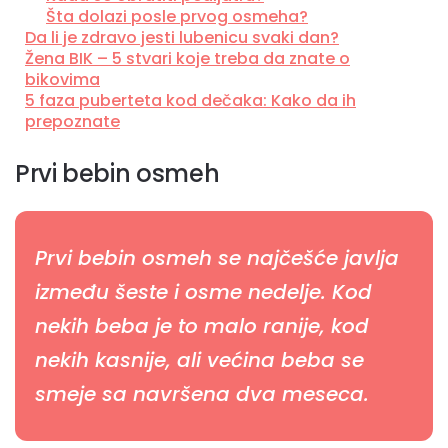
Šta dolazi posle prvog osmeha?
Da li je zdravo jesti lubenicu svaki dan?
Žena BIK – 5 stvari koje treba da znate o
bikovima
5 faza puberteta kod dečaka: Kako da ih
prepoznate
Prvi bebin osmeh
Prvi bebin osmeh se najčešće javlja
između šeste i osme nedelje. Kod
nekih beba je to malo ranije, kod
nekih kasnije, ali većina beba se
smeje sa navršena dva meseca.