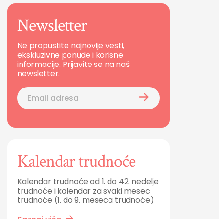
Newsletter
Ne propustite najnovije vesti,
ekskluzivne ponude i korisne
informacije. Prijavite se na naš
newsletter.
Kalendar trudnoće
Kalendar trudnoće od 1. do 42. nedelje
trudnoće i kalendar za svaki mesec
trudnoće (1. do 9. meseca trudnoće)