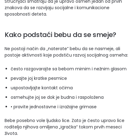
Stručnjaci smatraju da je upravo osmeh jedan od prvih
znakova da se razvijaju socijalne i komunikacione
sposobnosti deteta.
Kako podstaći bebu da se smeje?
Ne postoji način da „naterate“ bebu da se nasmeje, ali
postoje aktivnosti koje podstiču razvoj socijalnog osmeha:
često razgovarajte sa bebom mirnim i nežnim glasom
pevajte joj kratke pesmice
uspostavljajte kontakt očima
osmehujte joj se dok je budna i raspoložena
• pravite jednostavne i izražajne grimase
Bebe posebno vole ljudsko lice. Zato je često upravo lice
roditelja njihova omiljena „igračka“ tokom prvih meseci
života.