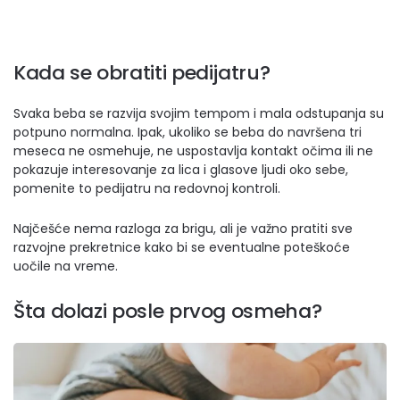
Kada se obratiti pedijatru?
Svaka beba se razvija svojim tempom i mala odstupanja su
potpuno normalna. Ipak, ukoliko se beba do navršena tri
meseca ne osmehuje, ne uspostavlja kontakt očima ili ne
pokazuje interesovanje za lica i glasove ljudi oko sebe,
pomenite to pedijatru na redovnoj kontroli.
Najčešće nema razloga za brigu, ali je važno pratiti sve
razvojne prekretnice kako bi se eventualne poteškoće
uočile na vreme.
Šta dolazi posle prvog osmeha?