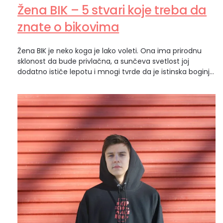
Žena BIK – 5 stvari koje treba da
znate o bikovima
Žena BIK je neko koga je lako voleti. Ona ima prirodnu
sklonost da bude privlačna, a sunčeva svetlost joj
dodatno ističe lepotu i mnogi tvrde da je istinska boginja.
Zvuči otrcano, ali žena BIK je zemaljska kraljica. Prvi
zemljani znak zodijaka i metaforički, ona je trava koja se
pojavljuje posle zime. Kakva je žena BIK?…