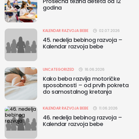
Prosečna težina deteta od 12
godina
KALENDAR RAZVOJA BEBE
02.07.2026
45. nedelja bebinog razvoja –
Kalendar razvoja bebe
UNCATEGORIZED
16.06.2026
Kako beba razvija motoričke
sposobnosti – od prvih pokreta
do samostalnog kretanja
KALENDAR RAZVOJA BEBE
11.06.2026
46. nedelja bebinog razvoja –
Kalendar razvoja bebe