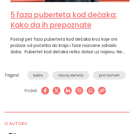
5 faza puberteta kod dečaka:
Kako da ih prepoznate
Postoji pet faza puberteta kod dečaka kroz koje oni
prolaze od početka do kraja i faze nazvane odraslo
doba. Pubertet kod dečaka retko dolazi uz najavu. Ne
postoji jedan trenutak kada možete da kažete: „E, sad je
počelo.“ Umesto toga, promene dolaze postepeno,
ponekad toliko suptilno da ih dete primeti pre roditelja.
Tagovi:
beba
razvoj deteta
prvi osmeh
Možda ćete prvo…
Podeli:
O AUTORU