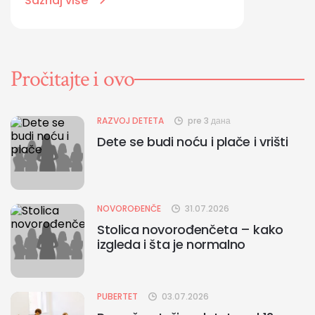
Saznaj više
Pročitajte i ovo
RAZVOJ DETETA
pre 3 дана
Dete se budi noću i plače i vrišti
NOVOROĐENČE
31.07.2026
Stolica novorođenčeta – kako
izgleda i šta je normalno
PUBERTET
03.07.2026