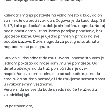
Kalendar smajlija postavite na vidno mesto u kući, da on
sam može da prati svaki dan. Dogovor je da kada skupi 3 ili
5 ili 7, kako god odlučite, dobije simboličnu nagradu. Na taj
način podsticemo i stimulisemo poželjno ponašanje, bez
upotrebe kazne. Ovo je ujedno primenjiv princip na sve
buduće izazove. Dakle, nagrada za postignuto, ukinuta
nagrada za ne postignuto.
Strpljenje i doslednost da mu u svemu onome što Vam je
jednom pokazao da može sam ,mu ne pomažete. Od
deteta očekujemo da traži pomoć i da nije uvek
raspoloženo za samostalnost, a od sebe očekujemo da
smo tu da pružimo pomoć,ali i da razvijamo samostalnost
u svakodnevnim veštinama.
Verujem da će sve da bude u redu i da će te uživati u
zajedničkoj igri.
Sa poštovanjem,