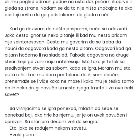
ali mu pogled odmah padne na usta dok pričam ili obrve ili
gleda sa strane. Nadam se da to nije ništa značajno te ako
postoji nešto da ga podstaknem da gleda u oči.
Kad ga dozivam da nešto pospremi, neće se odazvati.
Jako često ignoriše neko pitanje ili kad mu nešto pričam
nije zainteresovan. Često mu govorim da se treba da
nauči da odgovara kada ga nešto pitam. Odgovori kad ga
pitam hoćemo li na sladoled. Takođe odgovara na druge
stvari koje ga zanimaju i interesuju. Isto tako je težak sa
sređivanjem stvari za sobom, kada se igra. Moram mu sto
puta reći i kad mu dam pantalone da ih sam obuče,
prenemaže se i viče kako ne može i kako mu je teško samo
da ih neko drugi navuče umesto njega. Imate li za ovo neki
savet?
Sa vršnjacima se igra ponekad, mlađih od sebe se
ponekad boji, ako hrle ka njemu, jer je on uvek povučen i
oprezan. Sa starijom decom voli da se igra.
Eto, jako se radujem nekom savetu.
Hvala puno.