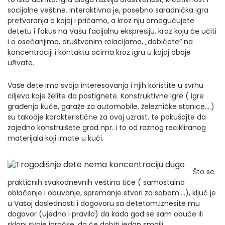
socijalne veštine. Interaktivna je, posebno saradnička igra
pretvaranja o kojoj i pričamo, a kroz nju omogućujete
detetu i fokus na Vašu facijalnu ekspresiju, kroz koju će učiti
i o osećanjima, društvenim relacijama, „dobićete“ na
koncentraciji i kontaktu očima kroz igru u kojoj oboje
uživate.
Vaše dete ima svoja interesovanja i njih koristite u svrhu
ciljeva koje želite da postignete. Konstruktivne igre ( igre
građenja kuće, garaže za automobile, železničke stanice….)
su takodje karakteristične za ovaj uzrast, te pokušajte da
zajedno konstruišete grad npr. i to od raznog recikliranog
materijala koji imate u kući.
Što se
praktičnih svakodnevnih veština tiče ( samostalno
oblačenje i obuvanje, spremanje stvari za sobom….), ključ je
u Vašoj doslednosti i dogovoru sa detetom.Iznesite mu
dogovor (ujedno i pravilo) da kada god se sam obuče ili
skloni svoje igračke, da će dobiti jedan smajli.