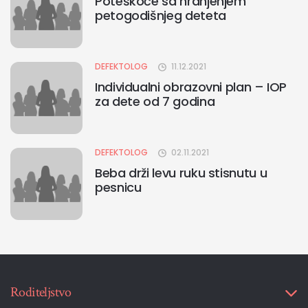
Poteškoće sa hranjenjem
petogodišnjeg deteta
DEFEKTOLOG
11.12.2021
Individualni obrazovni plan – IOP
za dete od 7 godina
DEFEKTOLOG
02.11.2021
Beba drži levu ruku stisnutu u
pesnicu
Roditeljstvo