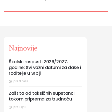
Najnovije
Školski raspusti 2026/2027.
godine: Svi važni datumi za đake i
roditelje u Srbiji
pre 3 сата
Zaštita od toksičnih supstanci
tokom priprema za trudnoću
pre 1 дан