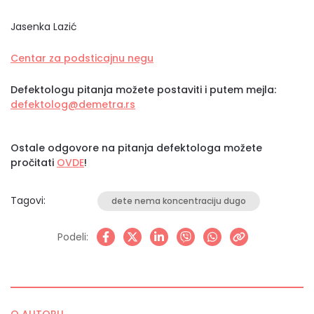
Jasenka Lazić
Centar za podsticajnu negu
Defektologu pitanja možete postaviti i putem mejla:
defektolog@demetra.rs
Ostale odgovore na pitanja defektologa možete
pročitati
OVDE
!
Tagovi:
dete nema koncentraciju dugo
Podeli: