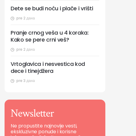
Dete se budi noću i plače i vrišti
pre 2 дана
Pranje crnog veša u 4 koraka:
Kako se pere crni veš?
pre 2 дана
Vrtoglavica i nesvestica kod
dece i tinejdžera
pre 3 дана
Newsletter
Ne propustite najnovije vesti,
ekskluzivne ponude i korisne