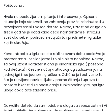
Poštovana ,
Hvala na postavljenom pitanju i interesovanju.Opisane
situacije koje ste izneli, ne zahtevaju previše zabrinutosti u
razvojnom smislu Vašeg deteta. Naime, uzrast od druge do
treće godine je doba kada deca najintenzivnije istražuju
svet oko sebe , podrazumevajući tu i predmete i igračke
koji ih okružuju.
Koncentracija u igri,kako ste rekli, u ovom dobu podložna je
promenama i oscilacijama i to nije ništa neobično. Naime,
za ovaj uzrast karakteristična je dinamička igra ( posebno
kod dečaka) i čest je slučaj kratkotrajnog zadržavanja na
jednoj igri ili sa jednom igračkom. Odlično je i pohvalno to
što je razvijena navika i ljubav prema čitanju i upravo to
možete iskoristiti za podsticanje funkcionalne igre, npr.igre
uloga dok čitate zajedno priču.
Dozvolite detetu da sam odabere ulogu za sebe,a zatim i Vi
to isto učinite. Igra uloga razvija društvenost, kreativnost i