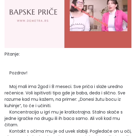
Pitanje:
Pozdrav!
Moj mali ima 2god i 8 meseci. Sve priča i slaže uredno
rečenice. Voli ispitivati tipa gde je baba, deda i slično. Sve
razume kad mu kažem, na primer: „Donesi žutu bocu iz
kuhinje“, to će i učiniti.
Koncentracija u igri mu je kratkotrajna. Stalno skače s
jedne igračke na drugu ili ih baca samo. Ali voli kad mu
čitam.
Kontakt s očima mu je od uvek slabiji. Pogledaće on u oči,