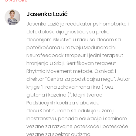
O AUTORU
Jasenka Lazić
Jasenka Lazić je reedukator psihomotorike i
defektološki dijagnostičar, sa preko
decenijom iskustva u radu sa decom sa
poteškoćama u razvoju.Međunarodni
Neurofeedback terapeut i jedini terapeut
hranjenja u Srbiji. Sertifikovan terapeut
Rhytmic Movement metode. Osnivač i
direktor "Centra za podsticajnu negu". Autor
knjige "Hrana zdrava,hrana fina ( bez
glutena i kazeina )". Idejni tvorac
Podsticajnih kocki za slabovidu
decu.Kontinuirano se edukuje u zemlji i
inostranstvu, pohađa edukacije i seminare
vezane za razvojne poteškoće i poteškoće
vezane za spektar autizma.