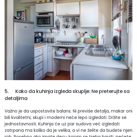
5. Kako da kuhinja izgleda skuplje: Ne preterujte sa
detaljima
Važno je da uspostavite balans. Ni previše detalja, makar oni
bili kvalitetni, skupi i moderni neće lepo izgledati. Držite se
jednostavnosti. Kuhinja će uz par sudova već izgledati
zatrpana ma koliko da je velika, a vi ne želite da budete njen
rob. Posebno ako imate decu kojom se treba baviti, nećete