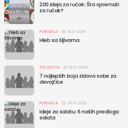
200 ideja za ručak: Šta spremati
za ručak?
PORODICA
15.07.2026
Hleb sa šljivama
STIL ŽIVOTA
15.07.2026
7 najlepših boja zidova sobe za
devojčice
PORODICA
06.07.2026
Ideje za salatu: 6 naših predloga
salata