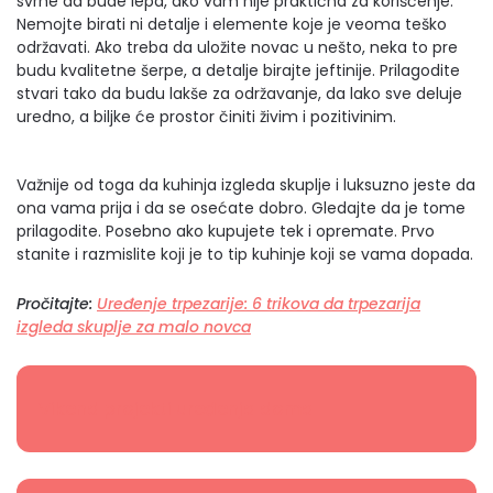
svrhe da bude lepa, ako vam nije praktična za korišćenje.
Nemojte birati ni detalje i elemente koje je veoma teško
održavati. Ako treba da uložite novac u nešto, neka to pre
budu kvalitetne šerpe, a detalje birajte jeftinije. Prilagodite
stvari tako da budu lakše za održavanje, da lako sve deluje
uredno, a biljke će prostor činiti živim i pozitivinim.
Važnije od toga da kuhinja izgleda skuplje i luksuzno jeste da
ona vama prija i da se osećate dobro. Gledajte da je tome
prilagodite. Posebno ako kupujete tek i opremate. Prvo
stanite i razmislite koji je to tip kuhinje koji se vama dopada.
Pročitajte:
Uređenje trpezarije: 6 trikova da trpezarija
izgleda skuplje za malo novca
Vikend projekti uređenja doma