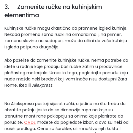
3. Zamenite ručke na kuhinjskim
elementima
Kuhinjske ručke mogu drastično da promene izgled kuhinje.
Nekada promena samo ručki na ormarićima i, na primer,
zamena slavine na sudoperi, može da učini da vaša kuhinja
izgleda potpuno drugačije.
Ako poželite da zamenite kuhinjske ručke, nema potrebe da
idete u radnje koje prodaju baš ručke zatim u prodavnice
pločastog materijala. Umesto toga, pogledajte ponudu koju
nude možda neki bredovi koji vam inače nisu dostupni Zara
Home, Ikea ili
Aliexpress
.
Na Aliekspresu postoji sijaset ručki, a jedino na šta treba da
obratite pažnju jeste da se dimenzije rupa na koje su
trenutne montirane poklapaju sa onima koje planirate da
poručite.
OVDE
možete da pogledate izbor, a ovo su neki od
naših predloga. Cene su šarolike, ali mnoštvo njih košta 1