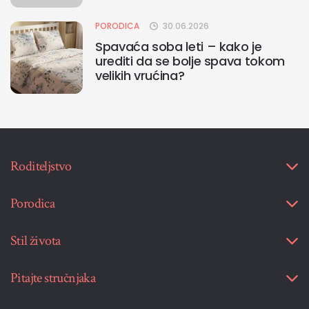
PORODICA
30.06.2026
Spavaća soba leti – kako je
urediti da se bolje spava tokom
velikih vrućina?
Roditeljstvo
Porodica
Stil života
Pitajte stručnjaka