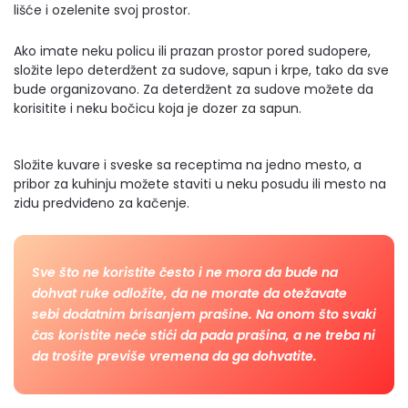
lišće i ozelenite svoj prostor.
Ako imate neku policu ili prazan prostor pored sudopere,
složite lepo deterdžent za sudove, sapun i krpe, tako da sve
bude organizovano. Za deterdžent za sudove možete da
korisitite i neku bočicu koja je dozer za sapun.
Složite kuvare i sveske sa receptima na jedno mesto, a
pribor za kuhinju možete staviti u neku posudu ili mesto na
zidu predviđeno za kačenje.
Sve što ne koristite često i ne mora da bude na
dohvat ruke odložite, da ne morate da otežavate
sebi dodatnim brisanjem prašine. Na onom što svaki
čas koristite neće stići da pada prašina, a ne treba ni
da trošite previše vremena da ga dohvatite.