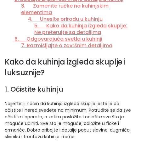
3. Zamenite ručke na kuhinjskim
elementima
4. Unesite prirodu u kuhinju
5. Kako da kuhinja izgleda skuplje:
Ne preterujte sa detaljima
6. Odgovarajuća svetla u kuhinji
7. Razmišljajte o završnim detaljima
Kako da kuhinja izgleda skuplje i
luksuznije?
1. Očistite kuhinju
Najjeftiniji način da kuhinja izgleda skuplje jeste je da
očistite i nered svedete na minimum. Potrudite se da sve
očistite i operete, a zatim posložite i odložite sve što je
moguće učiniti. Sve što je moguće, odložite u fioke i
ormariće. Dobro oribajte i detalje poput slavine, dugmića,
slivnika i frontova kuhinje i rerne.