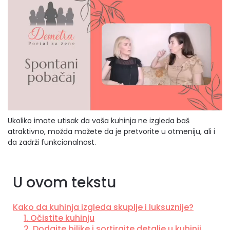
Ukoliko imate utisak da vaša kuhinja ne izgleda baš
atraktivno, možda možete da je pretvorite u otmeniju, ali i
da zadrži funkcionalnost.
U ovom tekstu
Kako da kuhinja izgleda skuplje i luksuznije?
1. Očistite kuhinju
2. Dodajte biljke i sortirajte detalje u kuhinji