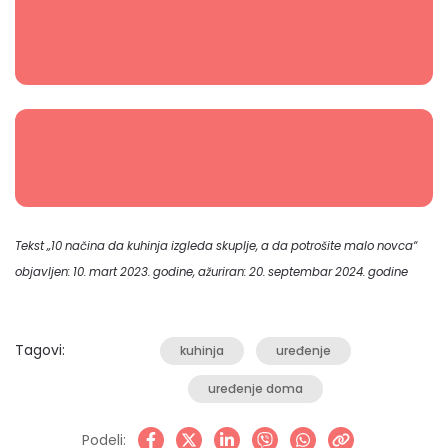
Koje biljke najbolje čiste vazduh u kući?
NIJEDNA!
Sofa za dnevnu sobu – dvosed, trosed ili
ugaona garnitura
Tekst „10 načina da kuhinja izgleda skuplje, a da potrošite malo novca“
objavljen: 10. mart 2023. godine, ažuriran: 20. septembar 2024. godine
Tagovi:
kuhinja
uređenje
uređenje doma
Podeli: