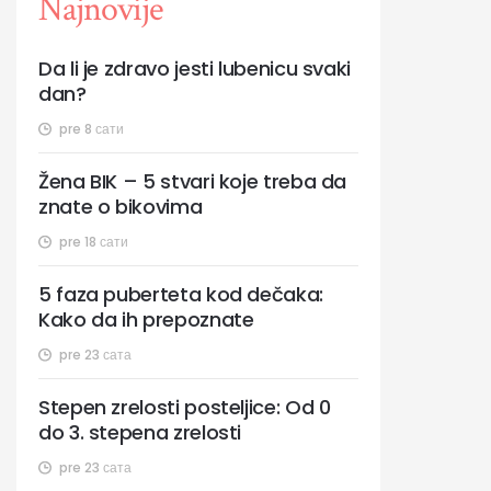
Najnovije
Da li je zdravo jesti lubenicu svaki
dan?
pre 8 сати
Žena BIK – 5 stvari koje treba da
znate o bikovima
pre 18 сати
5 faza puberteta kod dečaka:
Kako da ih prepoznate
pre 23 сата
Stepen zrelosti posteljice: Od 0
do 3. stepena zrelosti
pre 23 сата