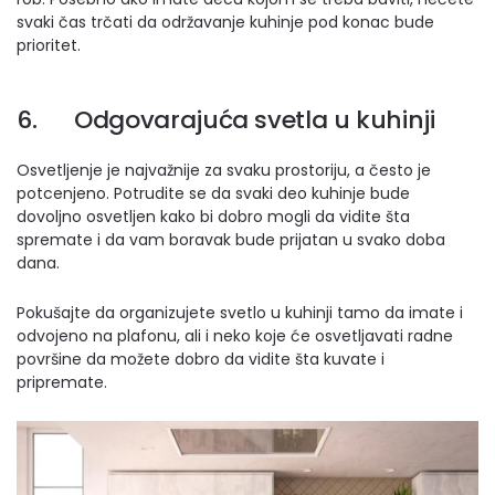
svaki čas trčati da održavanje kuhinje pod konac bude
prioritet.
6. Odgovarajuća svetla u kuhinji
Osvetljenje je najvažnije za svaku prostoriju, a često je
potcenjeno. Potrudite se da svaki deo kuhinje bude
dovoljno osvetljen kako bi dobro mogli da vidite šta
spremate i da vam boravak bude prijatan u svako doba
dana.
Pokušajte da organizujete svetlo u kuhinji tamo da imate i
odvojeno na plafonu, ali i neko koje će osvetljavati radne
površine da možete dobro da vidite šta kuvate i
pripremate.