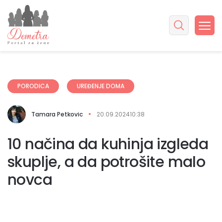
PORODICA
UREĐENJE DOMA
Tamara Petkovic
20.09.2024
10:38
10 načina da kuhinja izgleda
skuplje, a da potrošite malo
novca