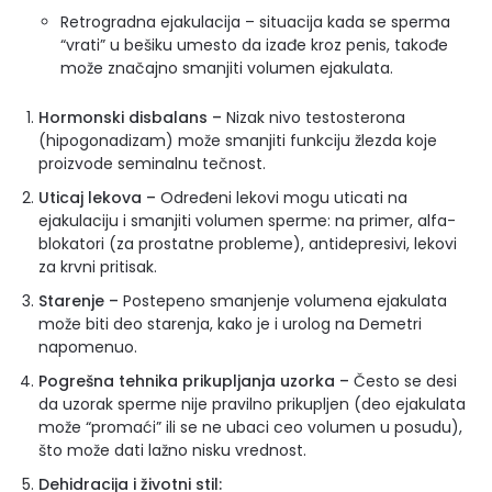
Retrogradna ejakulacija – situacija kada se sperma
“vrati” u bešiku umesto da izađe kroz penis, takođe
može značajno smanjiti volumen ejakulata.
Hormonski disbalans –
Nizak nivo testosterona
(hipogonadizam) može smanjiti funkciju žlezda koje
proizvode seminalnu tečnost.
Uticaj lekova –
Određeni lekovi mogu uticati na
ejakulaciju i smanjiti volumen sperme: na primer, alfa-
blokatori (za prostatne probleme), antidepresivi, lekovi
za krvni pritisak.
Starenje –
Postepeno smanjenje volumena ejakulata
može biti deo starenja, kako je i urolog na Demetri
napomenuo.
Pogrešna tehnika prikupljanja uzorka –
Često se desi
da uzorak sperme nije pravilno prikupljen (deo ejakulata
može “promaći” ili se ne ubaci ceo volumen u posudu),
što može dati lažno nisku vrednost.
Dehidracija i životni stil: