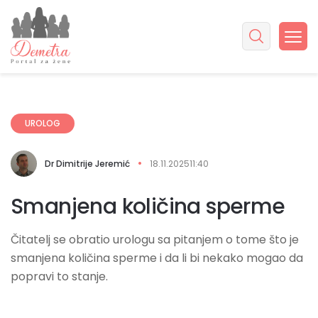
UROLOG
Dr Dimitrije Jeremić
18.11.2025
11:40
Smanjena količina sperme
Čitatelj se obratio urologu sa pitanjem o tome što je
smanjena količina sperme i da li bi nekako mogao da
popravi to stanje.