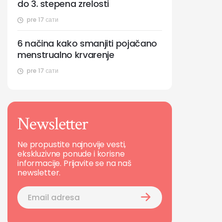
do 3. stepena zrelosti
pre 17 сати
6 načina kako smanjiti pojačano
menstrualno krvarenje
pre 17 сати
Newsletter
Ne propustite najnovije vesti,
ekskluzivne ponude i korisne
informacije. Prijavite se na naš
newsletter.