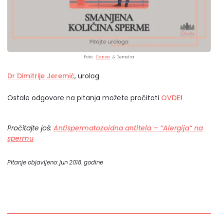
Foto:
Canva
& Demetra
Dr Dimitrije Jeremić
, urolog
Ostale odgovore na pitanja možete pročitati
OVDE
!
Pročitajte još:
Antispermatozoidna antitela – “Alergija“ na
spermu
Pitanje objavljeno: jun 2018. godine