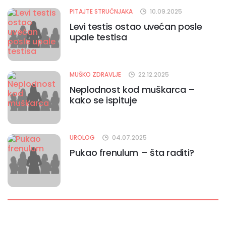
PITAJTE STRUČNJAKA
10.09.2025
Levi testis ostao uvećan posle
upale testisa
MUŠKO ZDRAVLJE
22.12.2025
Neplodnost kod muškarca –
kako se ispituje
UROLOG
04.07.2025
Pukao frenulum – šta raditi?