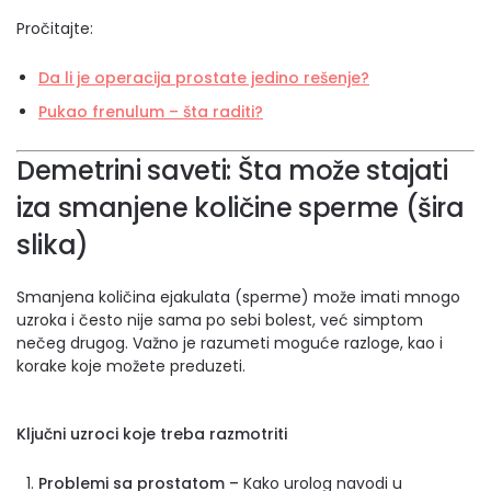
Pročitajte:
Da li je operacija prostate jedino rešenje?
Pukao frenulum – šta raditi?
Demetrini saveti: Šta može stajati
iza smanjene količine sperme (šira
slika)
Smanjena količina ejakulata (sperme) može imati mnogo
uzroka i često nije sama po sebi bolest, već simptom
nečeg drugog. Važno je razumeti moguće razloge, kao i
korake koje možete preduzeti.
Ključni uzroci koje treba razmotriti
Problemi sa prostatom –
Kako urolog navodi u