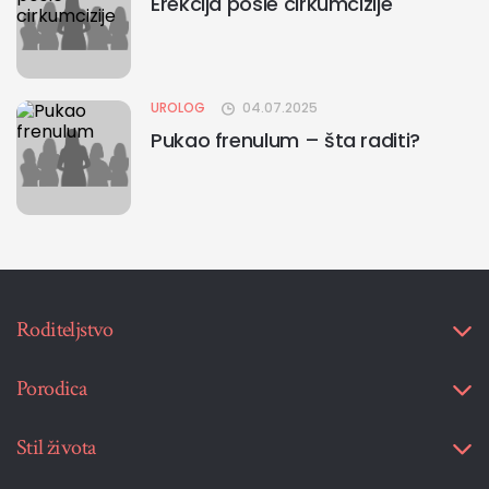
Erekcija posle cirkumcizije
UROLOG
04.07.2025
Pukao frenulum – šta raditi?
Roditeljstvo
Porodica
Stil života