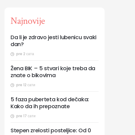
Najnovije
Da li je zdravo jesti lubenicu svaki
dan?
pre 2 сата
Žena BIK – 5 stvari koje treba da
znate o bikovima
pre 12 сати
5 faza puberteta kod dečaka:
Kako da ih prepoznate
pre 17 сати
Stepen zrelosti posteljice: Od 0