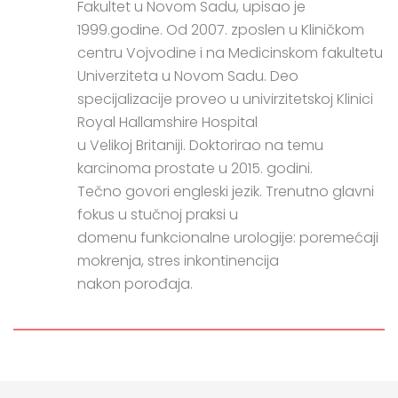
Fakultet u Novom Sadu, upisao je
1999.godine. Od 2007. zposlen u Kliničkom
centru Vojvodine i na Medicinskom fakultetu
Univerziteta u Novom Sadu. Deo
specijalizacije proveo u univirzitetskoj Klinici
Royal Hallamshire Hospital
u Velikoj Britaniji. Doktorirao na temu
karcinoma prostate u 2015. godini.
Tečno govori engleski jezik. Trenutno glavni
fokus u stučnoj praksi u
domenu funkcionalne urologije: poremećaji
mokrenja, stres inkontinencija
nakon porođaja.