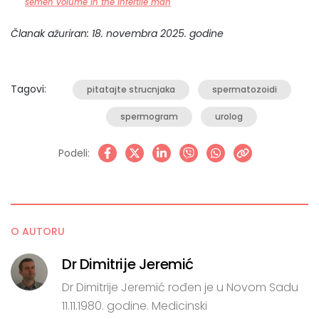
semen volume in the infertile man
Članak ažuriran: 18. novembra 2025. godine
Tagovi:
pitatajte strucnjaka
spermatozoidi
spermogram
urolog
Podeli:
O AUTORU
Dr Dimitrije Jeremić
Dr Dimitrije Jeremić rođen je u Novom Sadu
11.11.1980. godine. Medicinski