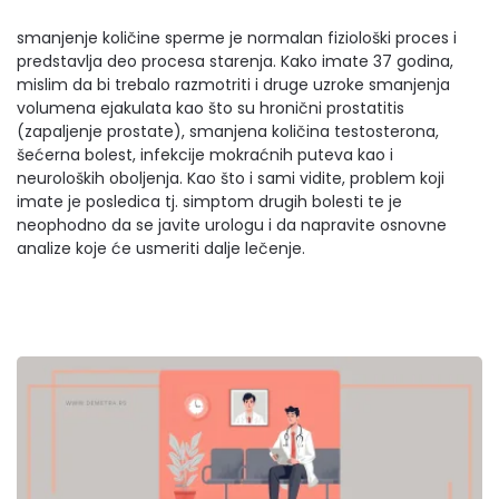
smanjenje količine sperme je normalan fiziološki proces i
predstavlja deo procesa starenja. Kako imate 37 godina,
mislim da bi trebalo razmotriti i druge uzroke smanjenja
volumena ejakulata kao što su hronični prostatitis
(zapaljenje prostate), smanjena količina testosterona,
šećerna bolest, infekcije mokraćnih puteva kao i
neuroloških oboljenja. Kao što i sami vidite, problem koji
imate je posledica tj. simptom drugih bolesti te je
neophodno da se javite urologu i da napravite osnovne
analize koje će usmeriti dalje lečenje.