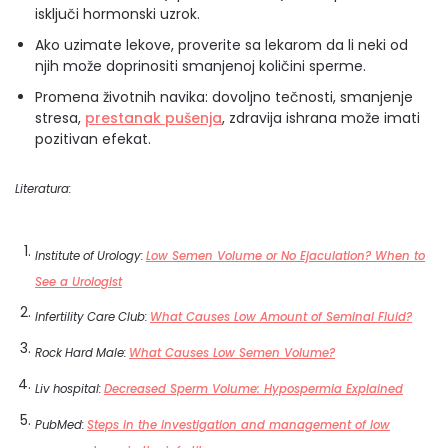
isključi hormonski uzrok.
Ako uzimate lekove, proverite sa lekarom da li neki od
njih može doprinositi smanjenoj količini sperme.
Promena životnih navika: dovoljno tečnosti, smanjenje
stresa,
prestanak pušenja
, zdravija ishrana može imati
pozitivan efekat.
Literatura:
Institute of Urology:
Low Semen Volume or No Ejaculation? When to
See a Urologist
Infertility Care Club:
What Causes Low Amount of Seminal Fluid?
Rock Hard Male:
What Causes Low Semen Volume?
Liv hospital:
Decreased Sperm Volume: Hypospermia Explained
PubMed:
Steps in the investigation and management of low