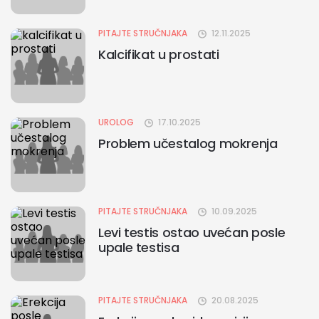
PITAJTE STRUČNJAKA
12.11.2025
Kalcifikat u prostati
UROLOG
17.10.2025
Problem učestalog mokrenja
PITAJTE STRUČNJAKA
10.09.2025
Levi testis ostao uvećan posle
upale testisa
PITAJTE STRUČNJAKA
20.08.2025