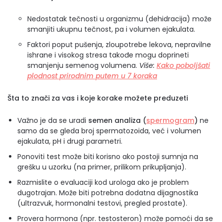
Nedostatak tečnosti u organizmu (dehidracija) može
smanjiti ukupnu tečnost, pa i volumen ejakulata.
Faktori poput pušenja, zloupotrebe lekova, nepravilne
ishrane i visokog stresa takođe mogu doprineti
smanjenju semenog volumena.
Više:
Kako poboljšati
plodnost prirodnim putem u 7 koraka
Šta to znači za vas i koje korake možete preduzeti
Važno je da se uradi
semen analiza (
spermogram
)
ne
samo da se gleda broj spermatozoida, već i volumen
ejakulata, pH i drugi parametri.
Ponoviti test može biti korisno ako postoji sumnja na
grešku u uzorku (na primer, prilikom prikupljanja).
Razmislite o evaluaciji kod urologa ako je problem
dugotrajan. Može biti potrebna dodatna dijagnostika
(ultrazvuk, hormonalni testovi, pregled prostate).
Provera hormona (npr. testosteron) može pomoći da se