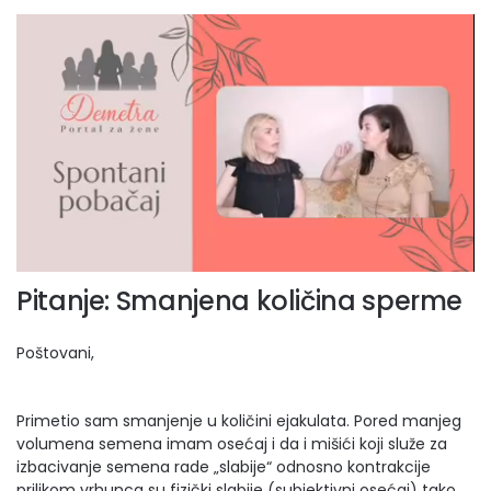
Pitanje: Smanjena količina sperme
Poštovani,
Primetio sam smanjenje u količini ejakulata. Pored manjeg
volumena semena imam osećaj i da i mišići koji služe za
izbacivanje semena rade „slabije“ odnosno kontrakcije
prilikom vrhunca su fizički slabije (subjektivni osećaj) tako