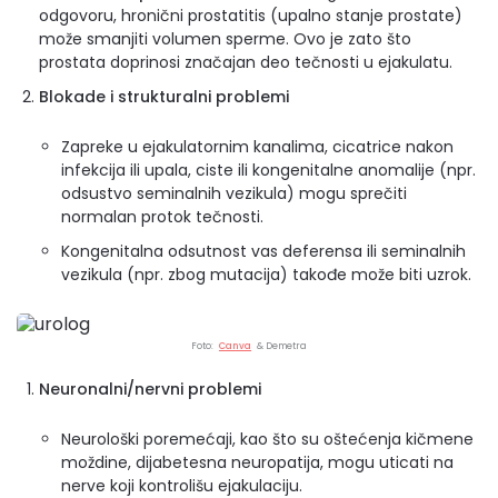
odgovoru, hronični prostatitis (upalno stanje prostate)
može smanjiti volumen sperme. Ovo je zato što
prostata doprinosi značajan deo tečnosti u ejakulatu.
Blokade i strukturalni problemi
Zapreke u ejakulatornim kanalima, cicatrice nakon
infekcija ili upala, ciste ili kongenitalne anomalije (npr.
odsustvo seminalnih vezikula) mogu sprečiti
normalan protok tečnosti.
Kongenitalna odsutnost vas deferensa ili seminalnih
vezikula (npr. zbog mutacija) takođe može biti uzrok.
Foto:
Canva
& Demetra
Neuronalni/nervni problemi
Neurološki poremećaji, kao što su oštećenja kičmene
moždine, dijabetesna neuropatija, mogu uticati na
nerve koji kontrolišu ejakulaciju.