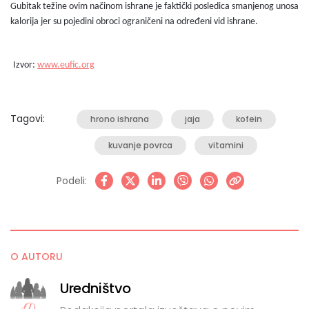
Gubitak težine ovim načinom ishrane je faktički posledica smanjenog unosa
kalorija jer su pojedini obroci ograničeni na određeni vid ishrane.
Izvor:
www.eufic.org
Tagovi:
hrono ishrana
jaja
kofein
kuvanje povrca
vitamini
Podeli:
O AUTORU
Uredništvo