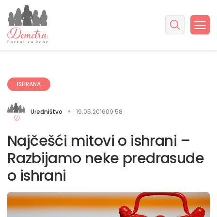
ISHRANA
Uredništvo
19.05.2016
09:58
Najčešći mitovi o ishrani –
Razbijamo neke predrasude
o ishrani