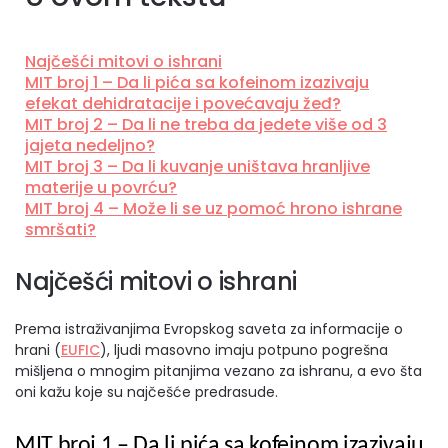
Najčešći mitovi o ishrani
MIT broj 1 – Da li pića sa kofeinom izazivaju
efekat dehidratacije i povećavaju žeđ?
MIT broj 2 – Da li ne treba da jedete više od 3
jajeta nedeljno?
MIT broj 3 – Da li kuvanje uništava hranljive
materije u povrću?
MIT broj 4 – Može li se uz pomoć hrono ishrane
smršati?
Najčešći mitovi o ishrani
Prema istraživanjima Evropskog saveta za informacije o
hrani (
EUFIC
), ljudi masovno imaju potpuno pogrešna
mišljena o mnogim pitanjima vezano za ishranu, a evo šta
oni kažu koje su najčešće predrasude.
MIT broj 1 – Da li pića sa kofeinom izazivaju