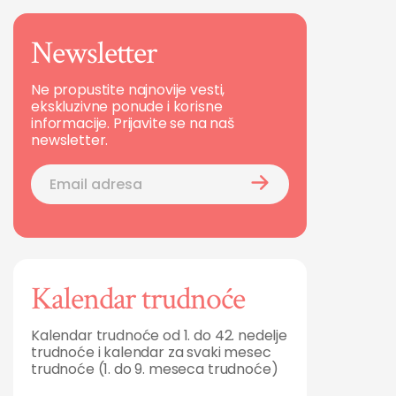
Newsletter
Ne propustite najnovije vesti,
ekskluzivne ponude i korisne
informacije. Prijavite se na naš
newsletter.
Kalendar trudnoće
Kalendar trudnoće od 1. do 42. nedelje
trudnoće i kalendar za svaki mesec
trudnoće (1. do 9. meseca trudnoće)