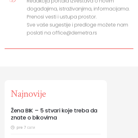
Redakcija portala izveštava o novim
događajima, istraživanjima, informacijama.
Prenosi vesti i ustupa prostor.
Sve vaše sugestije i predloge možete nam
poslati na office@demetra.rs
Najnovije
Žena BIK – 5 stvari koje treba da
znate o bikovima
pre 7 сати