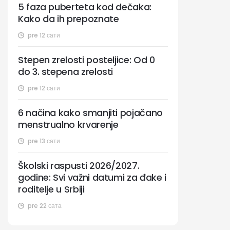
5 faza puberteta kod dečaka:
Kako da ih prepoznate
pre 12 сати
Stepen zrelosti posteljice: Od 0
do 3. stepena zrelosti
pre 12 сати
6 načina kako smanjiti pojačano
menstrualno krvarenje
pre 13 сати
Školski raspusti 2026/2027.
godine: Svi važni datumi za đake i
roditelje u Srbiji
pre 22 сата