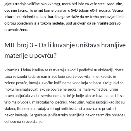
jajetu srednje veličine oko 225mg), mora biti loše za vaše srce. Međutim,
ovo nije tačno. To je mit koji je plasiran u SAD tokom 60-ih godina. Većina
lekara i nutricionista, kao i kardiologa se slaže da ne treba postavljati limit
o broju pojedenih jaja tokom nedelje, pod uslovom da se hranite zdravo i
uravnoteženo.
MIT broj 3 – Da li kuvanje uništava hranljive
materije u povrću?
Vitamin C i folna kiselina se rastvaraju u vodi i podložni su oksidaciji, dosta
toga se izgubi kada se namirnice koje sadrže ove vitamine, kao što je
zeleno povrće, kuvaju u većim količinama vode koja se baca. Ovi gubici se
mogu minimalizovati ako se povrće ne secka na male komadiće, uroni
pravo u ključalu vodu i servira odmah. Još je bolje ako se kuva na pari ili sa
vrlo malo vode u mikrotalasnoj pećnici. Međutim, važni sastojci kao što su
vlakna, likopen u paradajzu i drugi antioksidansi u povrću su prisutni i
nakon kuvanja. Šargarepa je višestruko hranljivija nakon termičke obrade u
odnosu na sirovo stanje.