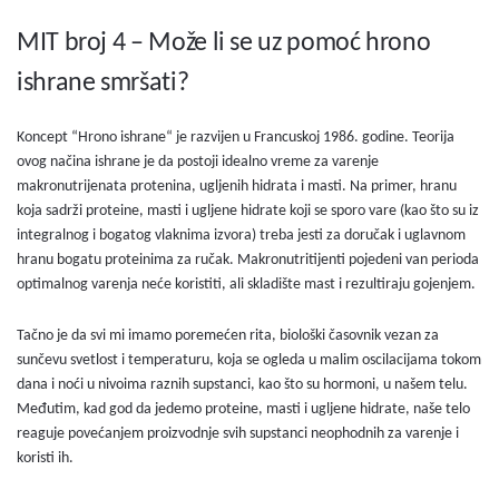
MIT broj 4 – Može li se uz pomoć hrono
ishrane smršati?
Koncept “Hrono ishrane“ je razvijen u Francuskoj 1986. godine. Teorija
ovog načina ishrane je da postoji idealno vreme za varenje
makronutrijenata protenina, ugljenih hidrata i masti. Na primer, hranu
koja sadrži proteine, masti i ugljene hidrate koji se sporo vare (kao što su iz
integralnog i bogatog vlaknima izvora) treba jesti za doručak i uglavnom
hranu bogatu proteinima za ručak. Makronutritijenti pojedeni van perioda
optimalnog varenja neće koristiti, ali skladište mast i rezultiraju gojenjem.
Tačno je da svi mi imamo poremećen rita, biološki časovnik vezan za
sunčevu svetlost i temperaturu, koja se ogleda u malim oscilacijama tokom
dana i noći u nivoima raznih supstanci, kao što su hormoni, u našem telu.
Međutim, kad god da jedemo proteine, masti i ugljene hidrate, naše telo
reaguje povećanjem proizvodnje svih supstanci neophodnih za varenje i
koristi ih.