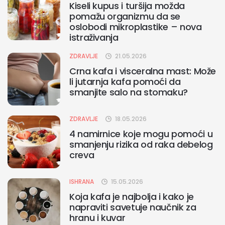
Kiseli kupus i turšija možda
pomažu organizmu da se
oslobodi mikroplastike – nova
istraživanja
ZDRAVLJE
21.05.2026
Crna kafa i visceralna mast: Može
li jutarnja kafa pomoći da
smanjite salo na stomaku?
ZDRAVLJE
18.05.2026
4 namirnice koje mogu pomoći u
smanjenju rizika od raka debelog
creva
ISHRANA
15.05.2026
Koja kafa je najbolja i kako je
napraviti savetuje naučnik za
hranu i kuvar