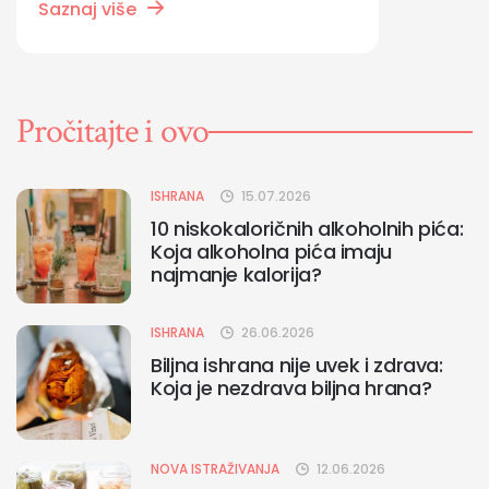
Saznaj više
Pročitajte i ovo
ISHRANA
15.07.2026
10 niskokaloričnih alkoholnih pića:
Koja alkoholna pića imaju
najmanje kalorija?
ISHRANA
26.06.2026
Biljna ishrana nije uvek i zdrava:
Koja je nezdrava biljna hrana?
NOVA ISTRAŽIVANJA
12.06.2026