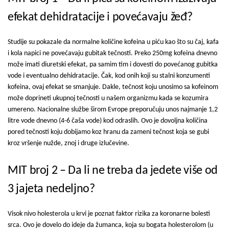
efekat dehidratacije i povećavaju žeđ?
Studije su pokazale da normalne količine kofeina u piću kao što su čaj, kafa
i kola napici ne povećavaju gubitak tečnosti. Preko 250mg kofeina dnevno
može imati diuretski efekat, pa samim tim i dovesti do povećanog gubitka
vode i eventualno dehidratacije. Čak, kod onih koji su stalni konzumenti
kofeina, ovaj efekat se smanjuje. Dakle, tečnost koju unosimo sa kofeinom
može doprineti ukupnoj tečnosti u našem organizmu kada se kozumira
umereno. Nacionalne službe širom Evrope preporučuju unos najmanje 1,2
litre vode dnevno (4-6 čaša vode) kod odraslih. Ovo je dovoljna količina
pored tečnosti koju dobijamo koz hranu da zameni tečnost koja se gubi
kroz vršenje nužde, znoj i druge izlučevine.
MIT broj 2 – Da li ne treba da jedete više od
3 jajeta nedeljno?
Visok nivo holesterola u krvi je poznat faktor rizika za koronarne bolesti
srca. Ovo je dovelo do ideje da žumanca, koja su bogata holesterolom (u