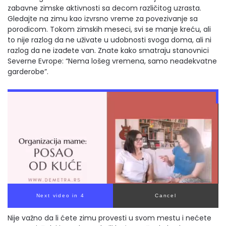
zabavne zimske aktivnosti sa decom različitog uzrasta.
Gledajte na zimu kao izvrsno vreme za povezivanje sa
porodicom. Tokom zimskih meseci, svi se manje kreću, ali
to nije razlog da ne uživate u udobnosti svoga doma, ali ni
razlog da ne izađete van. Znate kako smatraju stanovnici
Severne Evrope: “Nema lošeg vremena, samo neadekvatne
garderobe”.
Next video in 3
Cancel
Nije važno da li ćete zimu provesti u svom mestu i nećete