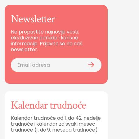
Newsletter
Ne propustite najnovije vesti,
ekskluzivne ponude i korisne
informacije. Prijavite se na naš
newsletter.
Kalendar trudnoće
Kalendar trudnoće od 1. do 42. nedelje
trudnoće i kalendar za svaki mesec
trudnoće (1. do 9. meseca trudnoće)