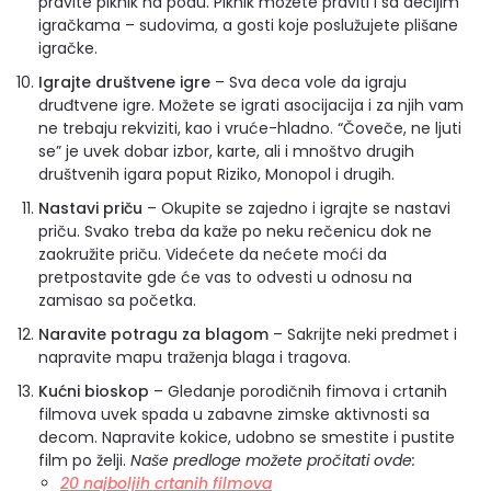
pravite piknik na podu. Piknik možete praviti i sa dečijim
igračkama – sudovima, a gosti koje poslužujete plišane
igračke.
Igrajte društvene igre
– Sva deca vole da igraju
druđtvene igre. Možete se igrati asocijacija i za njih vam
ne trebaju rekviziti, kao i vruće-hladno. “Čoveče, ne ljuti
se” je uvek dobar izbor, karte, ali i mnoštvo drugih
društvenih igara poput Riziko, Monopol i drugih.
Nastavi priču
– Okupite se zajedno i igrajte se nastavi
priču. Svako treba da kaže po neku rečenicu dok ne
zaokružite priču. Videćete da nećete moći da
pretpostavite gde će vas to odvesti u odnosu na
zamisao sa početka.
Naravite potragu za blagom
– Sakrijte neki predmet i
napravite mapu traženja blaga i tragova.
Kućni bioskop
– Gledanje porodičnih fimova i crtanih
filmova uvek spada u zabavne zimske aktivnosti sa
decom. Napravite kokice, udobno se smestite i pustite
film po želji.
Naše predloge možete pročitati ovde:
20 najboljih crtanih filmova