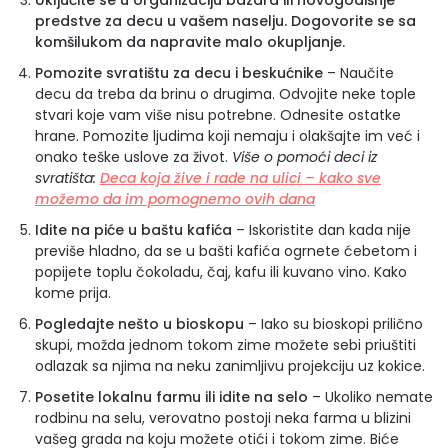
predstve za decu u vašem naselju. Dogovorite se sa
komšilukom da napravite malo okupljanje.
Pomozite svratištu za decu i beskućnike
– Naučite
decu da treba da brinu o drugima. Odvojite neke tople
stvari koje vam više nisu potrebne. Odnesite ostatke
hrane. Pomozite ljudima koji nemaju i olakšajte im već i
onako teške uslove za život.
Više o pomoći deci iz
svratišta:
Deca koja žive i rade na ulici – kako sve
možemo da im pomognemo ovih dana
Idite na piće u baštu kafića
– Iskoristite dan kada nije
previše hladno, da se u bašti kafića ogrnete ćebetom i
popijete toplu čokoladu, čaj, kafu ili kuvano vino. Kako
kome prija.
Pogledajte nešto u bioskopu
– Iako su bioskopi prilično
skupi, možda jednom tokom zime možete sebi priuštiti
odlazak sa njima na neku zanimljivu projekciju uz kokice.
Posetite lokalnu farmu ili idite na selo
– Ukoliko nemate
rodbinu na selu, verovatno postoji neka farma u blizini
vašeg grada na koju možete otići i tokom zime. Biće