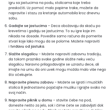
igru sa jastucima na podu, stolicama koje treba
preskočiti. Uz pomoć malo papirne trake, možete da
napravite i stazu za kretanje automobila kroz dnevnu
sobu.
Gađajte se jastucima
– Deca obožavaju da skaču po
krevetima i gađaju se jastucima. To su igre koje im
nikada ne dosade. Povedite samo računa da pomerite
stvari koje lako mogu da se polome. Možete napraviti
i
tvrđavu od jastuka
.
Slažite slagalicu
– Možete napraviti zabavnu tradiciju,
da tokom praznika svake godine složite neku veću
slagalicu. Naravno prilagođavajte se uzrastu dece, ali
imajte na umu da oni uvek mogu možda malo više nego
što očekujete.
Napravite plesnu zabavu
– Možete se igrati i muzičkih
stolica ili jednostavno pojačajte muziku i igrajte svako na
svoj način.
Napravite piknik u domu
– stavite ćebe na pod,
donesite nešto za jelo, sok i čime ćete se zabavljati dok