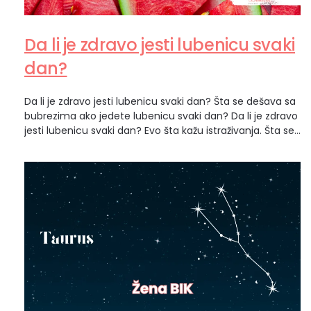
Da li je zdravo jesti lubenicu svaki
dan?
Da li je zdravo jesti lubenicu svaki dan? Šta se dešava sa
bubrezima ako jedete lubenicu svaki dan? Da li je zdravo
jesti lubenicu svaki dan? Evo šta kažu istraživanja. Šta se
dešava sa bubrezima ako stalno jedete lubenicu?
Lubenica je jedno od omiljenih letnjih osveženja. Sočna
je, slatka, sadrži malo kalorija i čak više od…