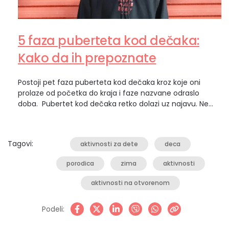
5 faza puberteta kod dečaka:
Kako da ih prepoznate
Postoji pet faza puberteta kod dečaka kroz koje oni
prolaze od početka do kraja i faze nazvane odraslo
doba. Pubertet kod dečaka retko dolazi uz najavu. Ne
postoji jedan trenutak kada možete da kažete: „E, sad je
počelo.“ Umesto toga, promene dolaze postepeno,
ponekad toliko suptilno da ih dete primeti pre roditelja.
Tagovi:
aktivnosti za dete
deca
Možda ćete prvo…
porodica
zima
aktivnosti
aktivnosti na otvorenom
Podeli: