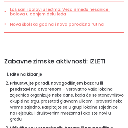
Loš san i bolovi u leđima: Veza između nesanice i
bolova u donjem delu leđa
Nova školska godina i nova porodična rutina
Zabavne zimske aktivnosti: IZLETI
Idite na klizanje
Prisustvujte paradi, novogodišnjem bazaru ili
predstavi na otvorenom
– Verovatno vaša lokalna
zajednica organizuje neke dane, kada će se stanovništvo
okupiti na trgu, prošetati glavnom ulicom i provesti neko
vreme zajedno. Raspitajte se u grupi lokalne zajednice
na Fejsbuku i društvenim mrežama i ako ste novi u
gradu.
Uključite se u organizaciju bazara ili novogodišnje