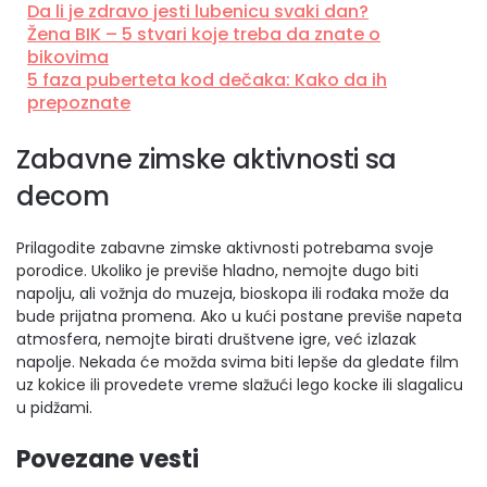
Da li je zdravo jesti lubenicu svaki dan?
Žena BIK – 5 stvari koje treba da znate o
bikovima
5 faza puberteta kod dečaka: Kako da ih
prepoznate
Zabavne zimske aktivnosti sa
decom
Prilagodite zabavne zimske aktivnosti potrebama svoje
porodice. Ukoliko je previše hladno, nemojte dugo biti
napolju, ali vožnja do muzeja, bioskopa ili rođaka može da
bude prijatna promena. Ako u kući postane previše napeta
atmosfera, nemojte birati društvene igre, već izlazak
napolje. Nekada će možda svima biti lepše da gledate film
uz kokice ili provedete vreme slažući lego kocke ili slagalicu
u pidžami.
Povezane vesti