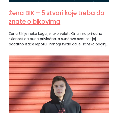
Žena BIK – 5 stvari koje treba da
znate o bikovima
Žena BIK je neko koga je lako voleti. Ona ima prirodnu
sklonost da bude privlačna, a sunčeva svetlost joj
dodatno ističe lepotu i mnogi tvrde da je istinska boginja.
Zvuči otrcano, ali žena BIK je zemaljska kraljica. Prvi
zemljani znak zodijaka i metaforički, ona je trava koja se
pojavljuje posle zime. Kakva je žena BIK?…