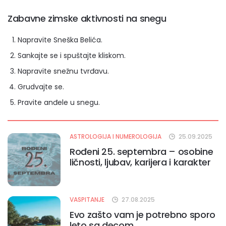
Zabavne zimske aktivnosti na snegu
Napravite Sneška Belića.
Sankajte se i spuštajte kliskom.
Napravite snežnu tvrđavu.
Grudvajte se.
Pravite anđele u snegu.
ASTROLOGIJA I NUMEROLOGIJA
25.09.2025
Rođeni 25. septembra – osobine
ličnosti, ljubav, karijera i karakter
VASPITANJE
27.08.2025
Evo zašto vam je potrebno sporo
leto sa decom