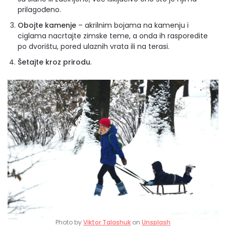
prilagođeno.
Obojte kamenje
– akrilnim bojama na kamenju i
ciglama nacrtajte zimske teme, a onda ih rasporedite
po dvorištu, pored ulaznih vrata ili na terasi.
Šetajte kroz prirodu
.
Photo by
Viktor Talashuk
on
Unsplash