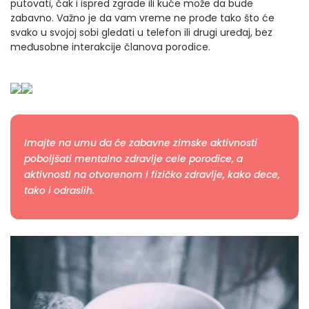
putovati, čak i ispred zgrade ili kuće može da bude
zabavno. Važno je da vam vreme ne prođe tako što će
svako u svojoj sobi gledati u telefon ili drugi uređaj, bez
međusobne interakcije članova porodice.
Imajte na umu da će zabavne zimske aktivnosti
poboljšati mentalno zdravlje cele porodice, a
aktivnosti na otvorenom i fizičko zdravlje, kako dece,
tako i odraslih.