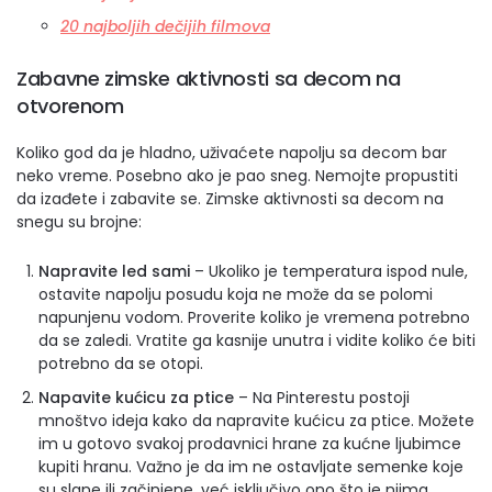
20 najboljih dečijih filmova
Zabavne zimske aktivnosti sa decom na
otvorenom
Koliko god da je hladno, uživaćete napolju sa decom bar
neko vreme. Posebno ako je pao sneg. Nemojte propustiti
da izađete i zabavite se. Zimske aktivnosti sa decom na
snegu su brojne:
Napravite led sami
– Ukoliko je temperatura ispod nule,
ostavite napolju posudu koja ne može da se polomi
napunjenu vodom. Proverite koliko je vremena potrebno
da se zaledi. Vratite ga kasnije unutra i vidite koliko će biti
potrebno da se otopi.
Napavite kućicu za ptice
– Na Pinterestu postoji
mnoštvo ideja kako da napravite kućicu za ptice. Možete
im u gotovo svakoj prodavnici hrane za kućne ljubimce
kupiti hranu. Važno je da im ne ostavljate semenke koje
su slane ili začinjene, već isključivo ono što je njima