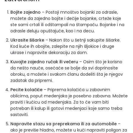
Bojite zajedno
– Postoji mnoštvo bojanki za odrasle,
možete da zajedno bojite i dečije bojanke, crteže koje
ste sami crtali ili odštampali na štampaču. Bojanke i na
odrasle deluju opuštajuće, kao i na decu.
Ukrasite šišarke
– Nakon što u šetnji sakupite šišarke.
Kod kuće ih obojite, zalepite na njih šljokice i druge
ukrase i napravite dekoraciju za dom.
Kuvajte zajedno ručak ili večeru
– Osim što je korisno
da nešto nauče, osećaće se bolje da svi doprinosite
obroku, a možete i svakom članu dodeliti šta je njegov
zadatak da pripremi.
Pecite kolačiće
– Priprema kolačića u zabavnim
oblicima, poput medenjaka je posebno zabavna. Možete
praviti i kućicu od medenjaka. Za to će vam biti
potreban ili kalup ili gotovi medenjaci koje samo treba
sastaviti.
Napravite stazu sa preprekama ili za automobile
–
ako je previše hladno, možete u kući napraviti poligon za