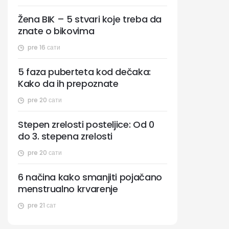
Žena BIK – 5 stvari koje treba da
znate o bikovima
pre 16 сати
5 faza puberteta kod dečaka:
Kako da ih prepoznate
pre 20 сати
Stepen zrelosti posteljice: Od 0
do 3. stepena zrelosti
pre 20 сати
6 načina kako smanjiti pojačano
menstrualno krvarenje
pre 21 сат