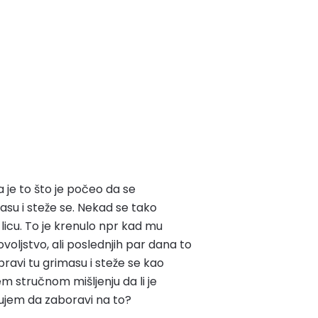
 je to što je počeo da se
masu i steže se. Nekad se tako
 licu. To je krenulo npr kad mu
oljstvo, ali poslednjih par dana to
ravi tu grimasu i steže se kao
m stručnom mišljenju da li je
gujem da zaboravi na to?