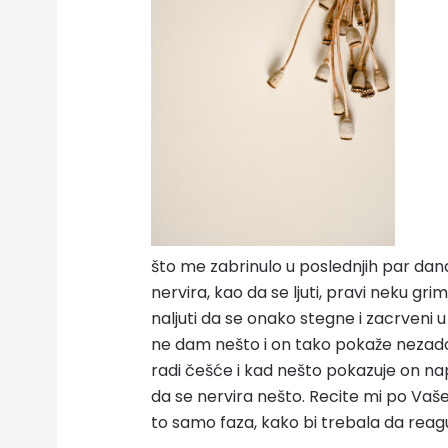
što me zabrinulo u poslednjih par dana
nervira, kao da se ljuti, pravi neku gri
naljuti da se onako stegne i zacrveni u
ne dam nešto i on tako pokaže nezadov
radi češće i kad nešto pokazuje on nap
da se nervira nešto. Recite mi po Vaše
to samo faza, kako bi trebala da rea