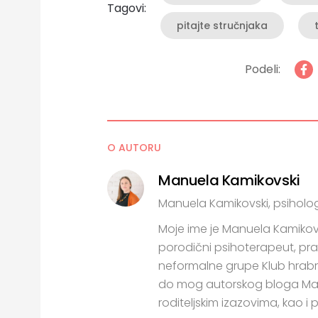
Tagovi:
pitajte stručnjaka
Podeli:
O AUTORU
Manuela Kamikovski
Manuela Kamikovski, psiholo
Moje ime je Manuela Kamikovs
porodični psihoterapeut, prakt
neformalne grupe Klub hrab
do mog autorskog bloga Mam
roditeljskim izazovima, kao 