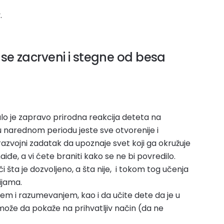
.
se zacrveni i stegne od besa
lo je zapravo prirodna reakcija deteta na
u narednom periodu jeste sve otvorenije i
razvojni zadatak da upoznaje svet koji ga okružuje
iđe, a vi ćete braniti kako se ne bi povredilo.
 šta je dozvoljeno, a šta nije, i tokom tog učenja
ijama.
jem i razumevanjem, kao i da učite dete da je u
u može da pokaže na prihvatljiv način (da ne