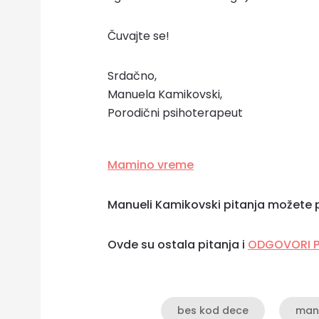
Čuvajte se!
Srdačno,
Manuela Kamikovski,
Porodični psihoterapeut
Mamino vreme
Manueli Kamikovski pitanja možete p
Ovde su ostala pitanja i
ODGOVORI 
bes kod dece
man