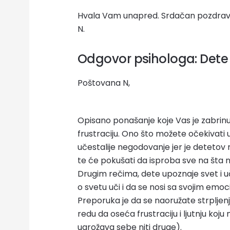
Hvala Vam unapred. Srdačan pozdrav
N.
Odgovor psihologa: Dete 
Poštovana N,
Opisano ponašanje koje Vas je zabrinu
frustraciju. Ono što možete očekivati 
učestalije negodovanje jer je detetov 
te će pokušati da isproba sve na šta na
Drugim rečima, dete upoznaje svet i uči
o svetu uči i da se nosi sa svojim emoc
Preporuka je da se naoružate strpljen
redu da oseća frustraciju i ljutnju koj
ugrožava sebe niti druge).