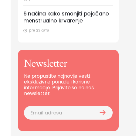
6 načina kako smanjiti pojačano
menstrualno krvarenje
pre 23 сата
Newsletter
Ne propustite najnovije vesti,
ekskluzivne ponude i korisne
informacije. Prijavite se na naš
newsletter.