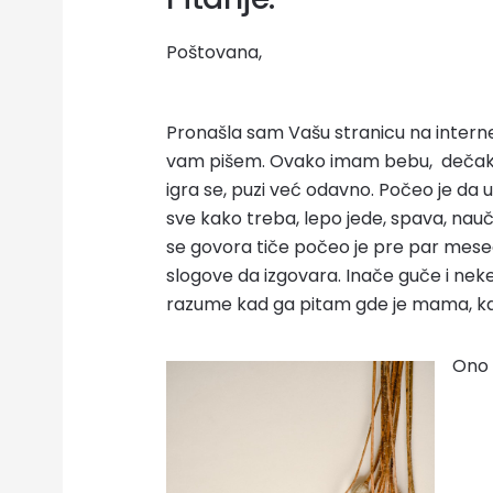
Poštovana,
Pronašla sam Vašu stranicu na interne
vam pišem. Ovako imam bebu, dečaka 
igra se, puzi već odavno. Počeo je da u
sve kako treba, lepo jede, spava, nauč
se govora tiče počeo je pre par mes
slogove da izgovara. Inače guče i neke
razume kad ga pitam gde je mama, ka
Ono