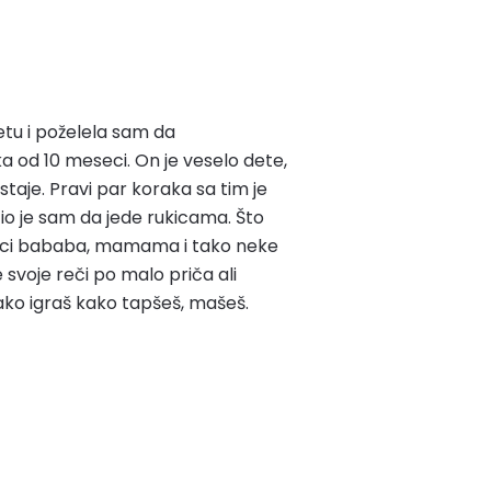
tu i poželela sam da
od 10 meseci. On je veselo dete,
staje. Pravi par koraka sa tim je
io je sam da jede rukicama. Što
eci bababa, mamama i tako neke
 svoje reči po malo priča ali
ko igraš kako tapšeš, mašeš.