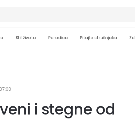
no
Stil života
Porodica
Pitajte stručnjaka
Zd
07:00
veni i stegne od