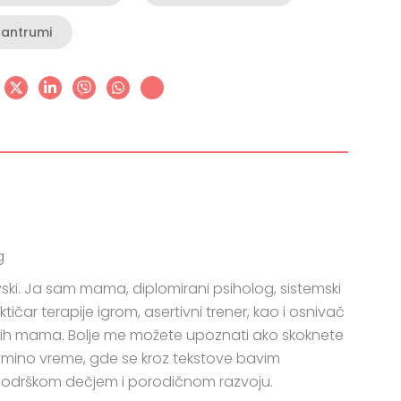
tantrumi
g
ki. Ja sam mama, diplomirani psiholog, sistemski
ičar terapije igrom, asertivni trener, kao i osnivač
rih mama. Bolje me možete upoznati ako skoknete
ino vreme, gde se kroz tekstove bavim
i podrškom dečjem i porodičnom razvoju.