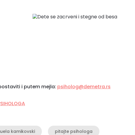
ostaviti i putem mejla:
psiholog@demetra.rs
PSIHOLOGA
uela kamikovski
pitajte psihologa