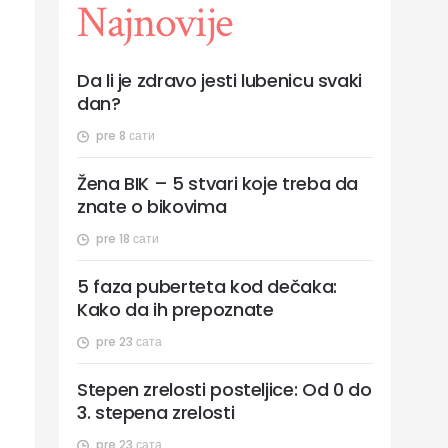
Najnovije
Da li je zdravo jesti lubenicu svaki
dan?
pre 8 сати
Žena BIK – 5 stvari koje treba da
znate o bikovima
pre 18 сати
5 faza puberteta kod dečaka:
Kako da ih prepoznate
pre 23 сата
Stepen zrelosti posteljice: Od 0 do
3. stepena zrelosti
pre 23 сата