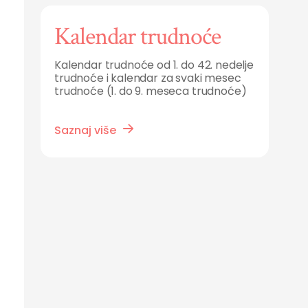
Kalendar trudnoće
Kalendar trudnoće od 1. do 42. nedelje
trudnoće i kalendar za svaki mesec
trudnoće (1. do 9. meseca trudnoće)
Saznaj više