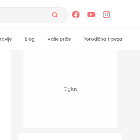
ravlje
Blog
Vaše priče
Porodična trpeza