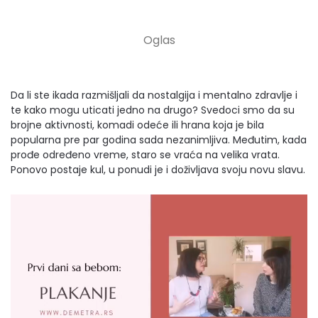
Da li ste ikada razmišljali da nostalgija i mentalno zdravlje i
te kako mogu uticati jedno na drugo? Svedoci smo da su
brojne aktivnosti, komadi odeće ili hrana koja je bila
popularna pre par godina sada nezanimljiva. Međutim, kada
prođe određeno vreme, staro se vraća na velika vrata.
Ponovo postaje kul, u ponudi je i doživljava svoju novu slavu.