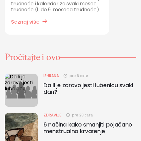
trudnoće i kalendar za svaki mesec
trudnoće (1. do 9. meseca trudnoće)
Saznaj više
Pročitajte i ovo
ISHRANA
pre 8 сати
Da li je zdravo jesti lubenicu svaki
dan?
ZDRAVLJE
pre 23 сата
6 načina kako smanjiti pojačano
menstrualno krvarenje