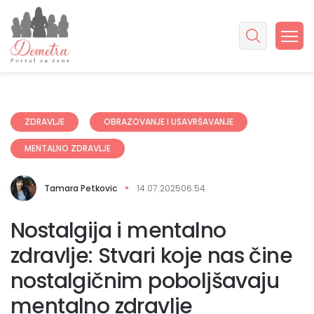
ZDRAVLJE
OBRAZOVANJE I USAVRŠAVANJE
MENTALNO ZDRAVLJE
Tamara Petkovic
14.07.2025
06:54
Nostalgija i mentalno
zdravlje: Stvari koje nas čine
nostalgičnim poboljšavaju
mentalno zdravlje