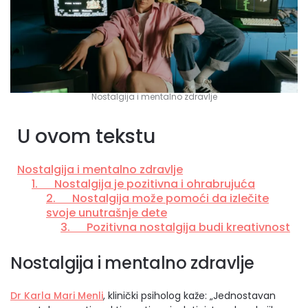
Nostalgija i mentalno zdravlje
U ovom tekstu
Nostalgija i mentalno zdravlje
1. Nostalgija je pozitivna i ohrabrujuća
2. Nostalgija može pomoći da izlečite
svoje unutrašnje dete
3. Pozitivna nostalgija budi kreativnost
Nostalgija i mentalno zdravlje
Dr Karla Mari Menli
, klinički psiholog kaže: „Jednostavan