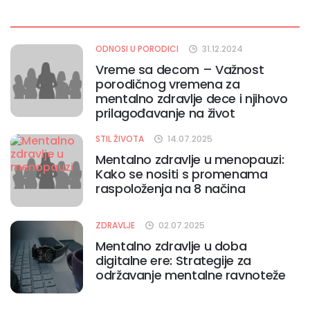
ODNOSI U PORODICI
31.12.2024
Vreme sa decom – Važnost
porodičnog vremena za
mentalno zdravlje dece i njihovo
prilagođavanje na život
STIL ŽIVOTA
14.07.2025
Mentalno zdravlje u menopauzi:
Kako se nositi s promenama
raspoloženja na 8 načina
ZDRAVLJE
02.07.2025
Mentalno zdravlje u doba
digitalne ere: Strategije za
održavanje mentalne ravnoteže