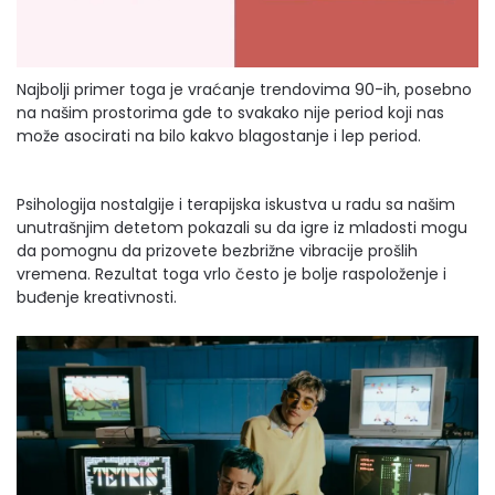
Najbolji primer toga je vraćanje trendovima 90-ih, posebno
na našim prostorima gde to svakako nije period koji nas
može asocirati na bilo kakvo blagostanje i lep period.
Psihologija nostalgije i terapijska iskustva u radu sa našim
unutrašnjim detetom pokazali su da igre iz mladosti mogu
da pomognu da prizovete bezbrižne vibracije prošlih
vremena. Rezultat toga vrlo često je bolje raspoloženje i
buđenje kreativnosti.