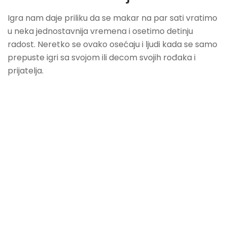
Igra nam daje priliku da se makar na par sati vratimo
u neka jednostavnija vremena i osetimo detinju
radost. Neretko se ovako osećaju i ljudi kada se samo
prepuste igri sa svojom ili decom svojih rođaka i
prijatelja.