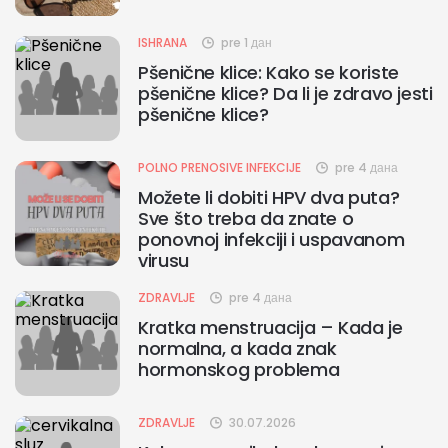
ISHRANA
pre 1 дан
Pšenične klice: Kako se koriste
pšenične klice? Da li je zdravo jesti
pšenične klice?
POLNO PRENOSIVE INFEKCIJE
pre 4 дана
Možete li dobiti HPV dva puta?
Sve što treba da znate o
ponovnoj infekciji i uspavanom
virusu
ZDRAVLJE
pre 4 дана
Kratka menstruacija – Kada je
normalna, a kada znak
hormonskog problema
ZDRAVLJE
30.07.2026