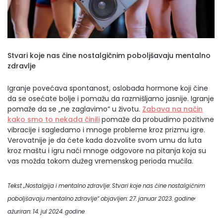
Stvari koje nas čine nostalgičnim poboljšavaju mentalno
zdravlje
Igranje povećava spontanost, oslobađa hormone koji čine
da se osećate bolje i pomažu da razmišljamo jasnije. Igranje
pomaže da se „ne zaglavimo“ u životu.
Zabava na način
kako smo to nekada činili
pomaže da probudimo pozitivne
vibracije i sagledamo i mnoge probleme kroz prizmu igre.
Verovatnije je da ćete kada dozvolite svom umu da luta
kroz maštu i igru naći mnoge odgovore na pitanja koja su
vas možda tokom dužeg vremenskog perioda mučila.
Tekst „Nostalgija i mentalno zdravlje: Stvari koje nas čine nostalgičnim
,
poboljšavaju mentalno zdravlje“ objavljen: 27. januar 2023. godine
ažuriran: 14. jul 2024. godine