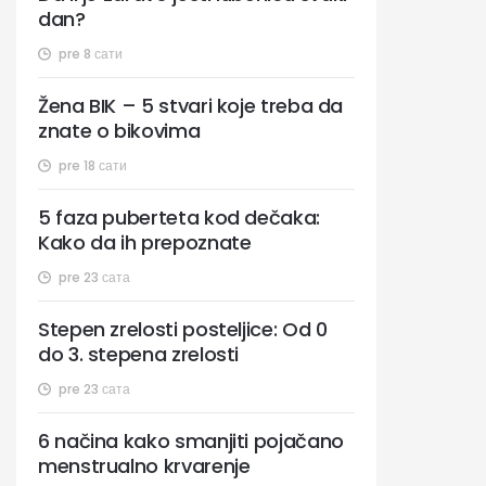
dan?
pre 8 сати
Žena BIK – 5 stvari koje treba da
znate o bikovima
pre 18 сати
5 faza puberteta kod dečaka:
Kako da ih prepoznate
pre 23 сата
Stepen zrelosti posteljice: Od 0
do 3. stepena zrelosti
pre 23 сата
6 načina kako smanjiti pojačano
menstrualno krvarenje