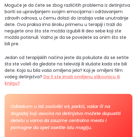
Moguće je da ćete se zbog različitih problema iz detinjstva
boriti sa upravljanjem svojim emocijama i održavanjem
zdravih odnosa, u čemu dolazi do izražaja vaše unutrašnje
dete. Ova praksa ima široku primenu u terapiji i traži da
negujete ono što ste možda izgubili ili deo sebe koji ste
možda potisnuli. Važno je da se povežete sa onim što ste
bili pre.
Jedan od terapijskih načina jeste da pokušate da se setite
šta ste voleli da gledate na televiziji ili slušate kada ste bili
dete. Koja su bila vaša omiljena jela? Koji je omiljeni film
vašeg detinjstva?
Da li ste imali omiljenu slikovnicu ili
knjigu?
Odlaskom u isti zoološki vrt, parkić, vašar ili na
događaj koji asocira na detinjstvo možete dopustiti
detetu u vama da zauzme centralno mesto i
pomogne da opet osetite istu magiju.