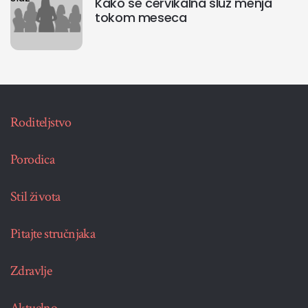
Kako se cervikalna sluz menja
tokom meseca
Roditeljstvo
Porodica
Stil života
Pitajte stručnjaka
Zdravlje
Aktuelno