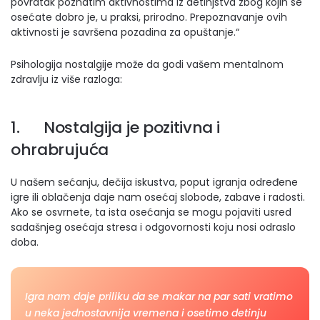
povratak poznatim aktivnostima iz detinjstva zbog kojih se
osećate dobro je, u praksi, prirodno. Prepoznavanje ovih
aktivnosti je savršena pozadina za opuštanje.“
Psihologija nostalgije može da godi vašem mentalnom
zdravlju iz više razloga:
1. Nostalgija je pozitivna i
ohrabrujuća
U našem sećanju, dečija iskustva, poput igranja određene
igre ili oblačenja daje nam osećaj slobode, zabave i radosti.
Ako se osvrnete, ta ista osećanja se mogu pojaviti usred
sadašnjeg osećaja stresa i odgovornosti koju nosi odraslo
doba.
Igra nam daje priliku da se makar na par sati vratimo
u neka jednostavnija vremena i osetimo detinju