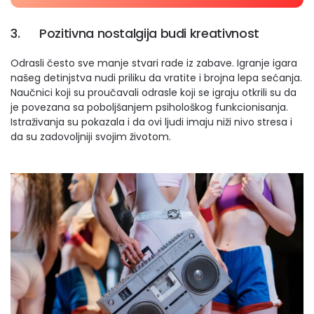
3. Pozitivna nostalgija budi kreativnost
Odrasli često sve manje stvari rade iz zabave. Igranje igara
našeg detinjstva nudi priliku da vratite i brojna lepa sećanja.
Naučnici koji su proučavali odrasle koji se igraju otkrili su da
je povezana sa poboljšanjem psihološkog funkcionisanja.
Istraživanja su pokazala i da ovi ljudi imaju niži nivo stresa i
da su zadovoljniji svojim životom.