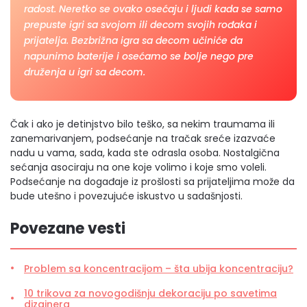
radost. Neretko se ovako osećaju i ljudi kada se samo
prepuste igri sa svojom ili decom svojih rođaka i
prijatelja. Bezbrižna igra sa decom učiniće da
napunimo baterije i osećamo se bolje nego pre
druženja u igri sa decom.
Čak i ako je detinjstvo bilo teško, sa nekim traumama ili
zanemarivanjem, podsećanje na tračak sreće izazvaće
nadu u vama, sada, kada ste odrasla osoba. Nostalgična
sećanja asociraju na one koje volimo i koje smo voleli.
Podsećanje na događaje iz prošlosti sa prijateljima može da
bude utešno i povezujuće iskustvo u sadašnjosti.
Povezane vesti
Problem sa koncentracijom – šta ubija koncentraciju?
10 trikova za novogodišnju dekoraciju po savetima
dizajnera