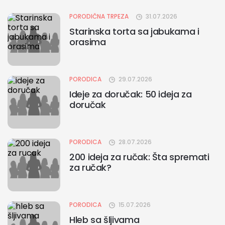
PORODIČNA TRPEZA
31.07.2026
Starinska torta sa jabukama i
orasima
PORODICA
29.07.2026
Ideje za doručak: 50 ideja za
doručak
PORODICA
28.07.2026
200 ideja za ručak: Šta spremati
za ručak?
PORODICA
15.07.2026
Hleb sa šljivama