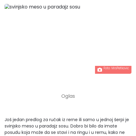
Foto:
MrsPetkovic
Još jedan predlog za ručak iz rerne ili samo u jednoj šerpi je
svinjsko meso u paradajz sosu. Dobro bi bilo da imate
posudu koja može da se stavi i na ringu i u rernu, kako ne