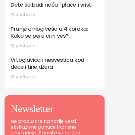
Dete se budi noću i plače i vrišti
pre 2 дана
Pranje crnog veša u 4 koraka:
Kako se pere crni veš?
pre 2 дана
Vrtoglavica i nesvestica kod
dece i tinejdžera
pre 3 дана
Newsletter
Ne propustite najnovije vesti,
ekskluzivne ponude i korisne
informacije. Prijavite se na naš