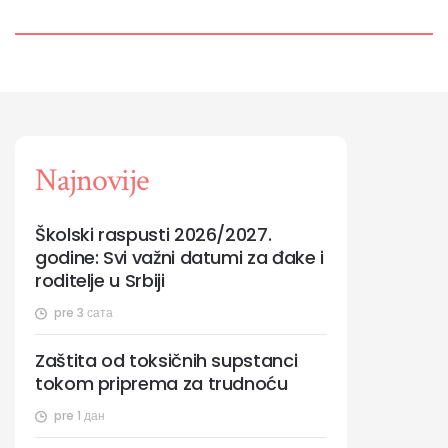
Najnovije
Školski raspusti 2026/2027.
godine: Svi važni datumi za đake i
roditelje u Srbiji
pre 3 сата
Zaštita od toksičnih supstanci
tokom priprema za trudnoću
pre 1 дан