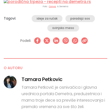
Foto:
Canva
& Demetra
Tagovi:
ideje za ručak
paradajz sos
svinjsko meso
Podeli:
O AUTORU
Tamara Petkovic
Tamara Petković je osnivačica i glavna
urednica portala Demetra, preduzetnica i
mama troje dece sa previše interesovanja i
premalo vremena za sve što želi.