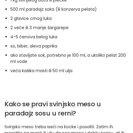
1 kg svinjskog buta ili plećke
500 ml paradajz soka (ili konzerva pelata)
2 glavice crnog luka
2 veće ili 3 manje šargarepe
4-5 čenova belog luka
so, biber, aleva paprika
ako stavljate sok, potrebno je 100 ml, a ukoliko pelat 200
ml vode
veća kašika masti ili 50 ml ulja
Kako se pravi svinjsko meso u
paradajz sosu u rerni?
Svinjsko meso treba iseći na kocke i posoliti. Zatim ih