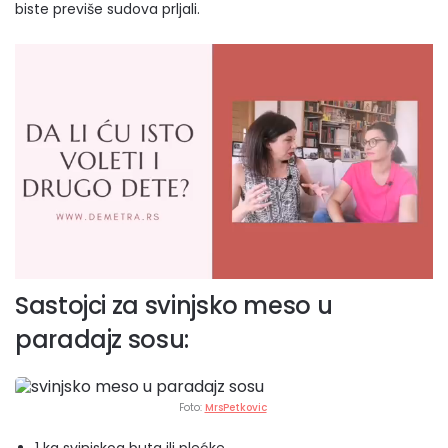
biste previše sudova prljali.
Sastojci za svinjsko meso u
paradajz sosu:
Foto:
MrsPetkovic