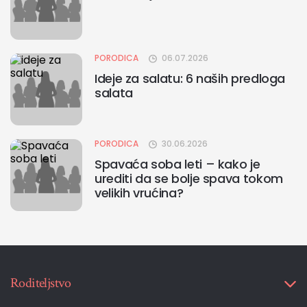
PORODICA
06.07.2026
Ideje za salatu: 6 naših predloga
salata
PORODICA
30.06.2026
Spavaća soba leti – kako je
urediti da se bolje spava tokom
velikih vrućina?
Roditeljstvo