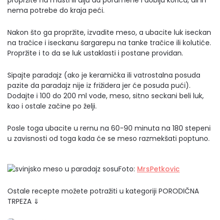
propržite na masti ili ulju da porumene i dobiju koricu, ali ih
nema potrebe do kraja peći.
Nakon što ga propržite, izvadite meso, a ubacite luk iseckan
na tračice i iseckanu šargarepu na tanke tračice ili kolutiće.
Propržite i to da se luk ustaklasti i postane providan.
Sipajte paradajz (ako je keramička ili vatrostalna posuda
pazite da paradajz nije iz frižidera jer će posuda pući).
Dodajte i 100 do 200 ml vode, meso, sitno seckani beli luk,
kao i ostale začine po želji.
Posle toga ubacite u rernu na 60-90 minuta na 180 stepeni
u zavisnosti od toga kada će se meso razmekšati poptuno.
Foto:
MrsPetkovic
Ostale recepte možete potražiti u kategoriji PORODIČNA
TRPEZA ⇓