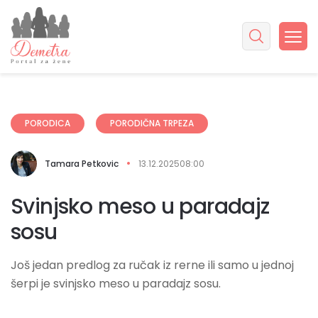
PORODICA
PORODIČNA TRPEZA
Tamara Petkovic
13.12.2025
08:00
Svinjsko meso u paradajz
sosu
Još jedan predlog za ručak iz rerne ili samo u jednoj
šerpi je svinjsko meso u paradajz sosu.