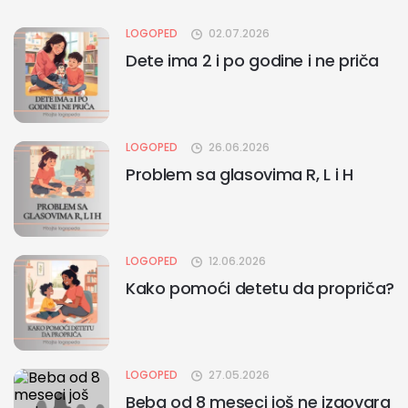
LOGOPED
02.07.2026
Dete ima 2 i po godine i ne priča
LOGOPED
26.06.2026
Problem sa glasovima R, L i H
LOGOPED
12.06.2026
Kako pomoći detetu da propriča?
LOGOPED
27.05.2026
Beba od 8 meseci još ne izgovara