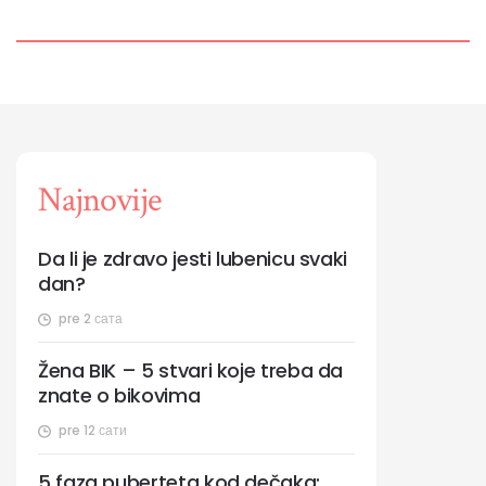
Najnovije
Da li je zdravo jesti lubenicu svaki
dan?
pre 2 сата
Žena BIK – 5 stvari koje treba da
znate o bikovima
pre 12 сати
5 faza puberteta kod dečaka: