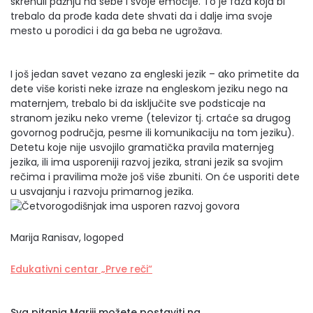
skrenuli pažnju na sebe i svoje emocije. To je faza koja bi
trebalo da prođe kada dete shvati da i dalje ima svoje
mesto u porodici i da ga beba ne ugrožava.
I još jedan savet vezano za engleski jezik – ako primetite da
dete više koristi neke izraze na engleskom jeziku nego na
maternjem, trebalo bi da isključite sve podsticaje na
stranom jeziku neko vreme (televizor tj. crtaće sa drugog
govornog područja, pesme ili komunikaciju na tom jeziku).
Detetu koje nije usvojilo gramatička pravila maternjeg
jezika, ili ima usporeniji razvoj jezika, strani jezik sa svojim
rečima i pravilima može još više zbuniti. On će usporiti dete
u usvajanju i razvoju primarnog jezika.
Marija Ranisav, logoped
Edukativni centar „Prve reči“
Sva pitanja Mariji možete postaviti na