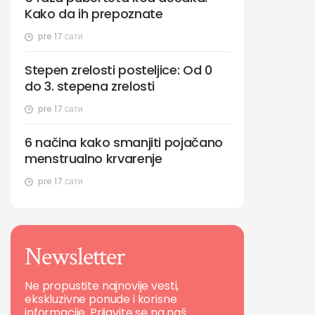
Kako da ih prepoznate
pre 17 сати
Stepen zrelosti posteljice: Od 0
do 3. stepena zrelosti
pre 17 сати
6 načina kako smanjiti pojačano
menstrualno krvarenje
pre 17 сати
Newsletter
Ne propustite najnovije vesti,
ekskluzivne ponude i korisne
informacije. Prijavite se na naš