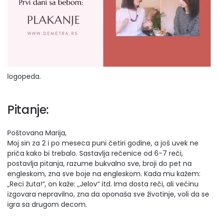
logopeda.
Pitanje:
Poštovana Marija,
Moj sin za 2 i po meseca puni četiri godine, a još uvek ne
priča kako bi trebalo. Sastavlja rečenice od 6-7 reči,
postavlja pitanja, razume bukvalno sve, broji do pet na
engleskom, zna sve boje na engleskom. Kada mu kažem:
„Reci žuta!“, on kaže: „Jelov“ itd. Ima dosta reči, ali većinu
izgovara nepravilno, zna da oponaša sve životinje, voli da se
igra sa drugom decom.