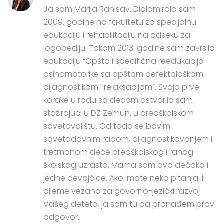
Ja sam Marija Ranisav. Diplomirala sam
2009. godine na fakultetu za specijalnu
edukaciju i rehabilitaciju na odseku za
logopediju. Tokom 2013. godine sam zavrsila
edukaciju “Opšta i specifična reedukacija
psihomotorike sa opštom defektološkom
dijagnostikom i relaksacijom”. Svoja prve
korake u radu sa decom ostvarila sam
stažirajuci u DZ Zemun, u predškolskom
savetovalištu. Od tada se bavim
savetodavnim radom, dijagnostikovanjem i
tretmanom dece predškolskog i ranog
školskog uzrasta. Mama sam dva dečaka i
jedne devojčice. Ako imate neka pitanja ili
dileme vezano za govorno-jezički razvoj
Vašeg deteta, ja sam tu da pronađem pravi
odgovor.