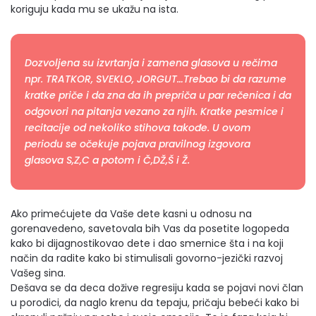
koriguju kada mu se ukažu na ista.
Dozvoljena su izvrtanja i zamena glasova u rečima
npr. TRATKOR, SVEKLO, JORGUT…Trebao bi da razume
kratke priče i da zna da ih prepriča u par rečenica i da
odgovori na pitanja vezano za njih. Kratke pesmice i
recitacije od nekoliko stihova takođe. U ovom
periodu se očekuje pojava pravilnog izgovora
glasova S,Z,C a potom i Č,DŽ,Š i Ž.
Ako primećujete da Vaše dete kasni u odnosu na
gorenavedeno, savetovala bih Vas da posetite logopeda
kako bi dijagnostikovao dete i dao smernice šta i na koji
način da radite kako bi stimulisali govorno-jezički razvoj
Vašeg sina.
Dešava se da deca dožive regresiju kada se pojavi novi član
u porodici, da naglo krenu da tepaju, pričaju bebeći kako bi