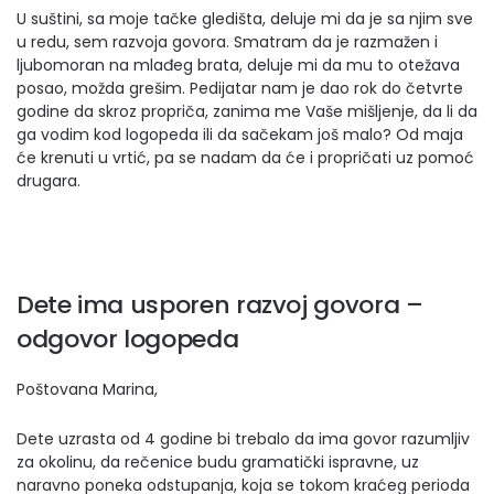
U suštini, sa moje tačke gledišta, deluje mi da je sa njim sve
u redu, sem razvoja govora. Smatram da je razmažen i
ljubomoran na mlađeg brata, deluje mi da mu to otežava
posao, možda grešim. Pedijatar nam je dao rok do četvrte
godine da skroz propriča, zanima me Vaše mišljenje, da li da
ga vodim kod logopeda ili da sačekam još malo? Od maja
će krenuti u vrtić, pa se nadam da će i propričati uz pomoć
drugara.
Dete ima usporen razvoj govora –
odgovor logopeda
Poštovana Marina,
Dete uzrasta od 4 godine bi trebalo da ima govor razumljiv
za okolinu, da rečenice budu gramatički ispravne, uz
naravno poneka odstupanja, koja se tokom kraćeg perioda