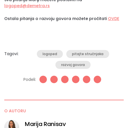
logoped@demetra.rs
Ostala pitanja o razvoju govora možete pročitati
OVDE
Tagovi:
logoped
pitajte stručnjaka
razvoj govora
Podeli:
O AUTORU
Marija Ranisav