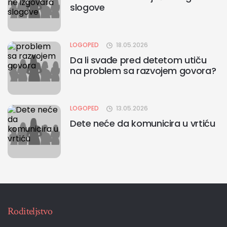
slogove
LOGOPED
18.05.2026
Da li svađe pred detetom utiču
na problem sa razvojem govora?
LOGOPED
13.05.2026
Dete neće da komunicira u vrtiću
Roditeljstvo