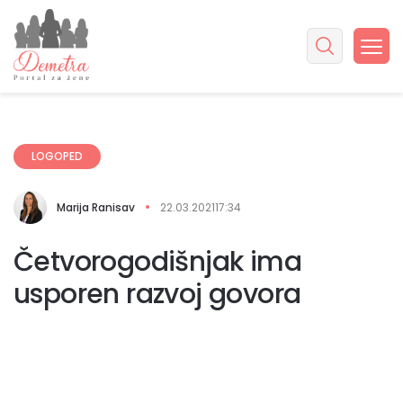
LOGOPED
Marija Ranisav
22.03.2021
17:34
Četvorogodišnjak ima
usporen razvoj govora