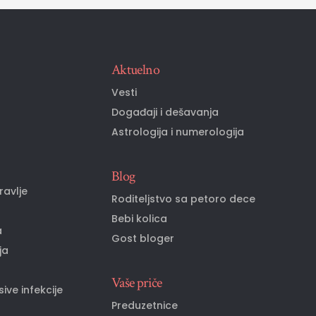
Aktuelno
o
Vesti
Događaji i dešavanja
Astrologija i numerologija
Blog
ravlje
Roditeljstvo sa petoro dece
Bebi kolica
a
Gost bloger
ja
Vaše priče
ive infekcije
Preduzetnice