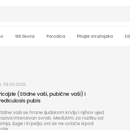
no
Stil života
Porodica
Pitajte stručnjaka
Zd
09.09.2025
icajzle (Stidne vaši, pubične vaši) i
Pediculosis pubis
tidne vaši se hrane ljudskom krvlju i njihov ujed
zaziva intenzivan svrab. Međutim, za razliku od
rinja, šuge i krpelja, oni se ne uvlače ispod
ože.