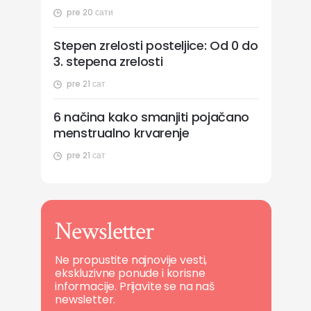
pre 20 сати
Stepen zrelosti posteljice: Od 0 do
3. stepena zrelosti
pre 21 сат
6 načina kako smanjiti pojačano
menstrualno krvarenje
pre 21 сат
Newsletter
Ne propustite najnovije vesti,
ekskluzivne ponude i korisne
informacije. Prijavite se na naš
newsletter.