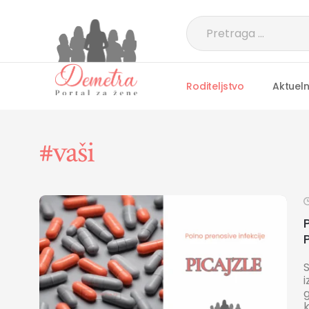
Roditeljstvo
Aktuel
#vaši
P
S
i
g
k