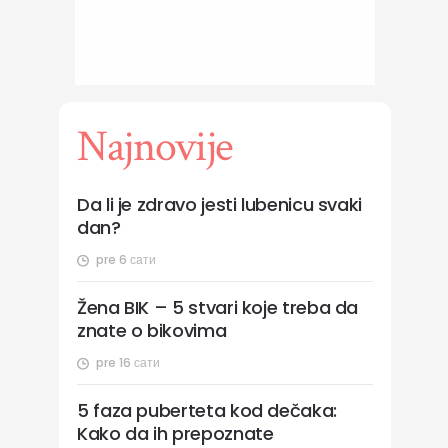
Najnovije
Da li je zdravo jesti lubenicu svaki
dan?
pre 6 сати
Žena BIK – 5 stvari koje treba da
znate o bikovima
pre 16 сати
5 faza puberteta kod dečaka:
Kako da ih prepoznate