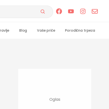
ravlje
Blog
Vaše priče
Porodična trpeza