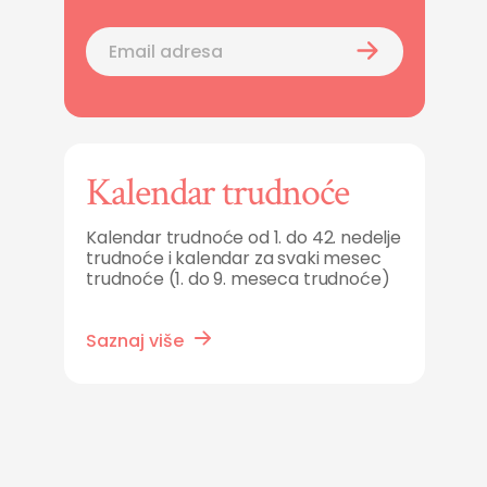
Kalendar trudnoće
Kalendar trudnoće od 1. do 42. nedelje
trudnoće i kalendar za svaki mesec
trudnoće (1. do 9. meseca trudnoće)
Saznaj više