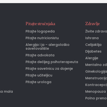
Pitajte stručnjaka
Zdravlje
Pitajte logopeda
Živite zdrav
Pitajte nutricionistu
Ishrana
Alergija i ja – alergološko
Celijaklija
savetovalište
Dijabetes
Pitajte advokata
Alergije
Pitajte dečijeg psihoterapeuta
Mentalno zd
Pitajte savetnicu za dojenje
Ginekologija
Pitajte učiteljicu
Menstruacij
Pitajte urologa
Kontracepci
ša mala
Menopauza
Polno prenos