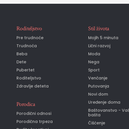
Roditeljstvo
Stil života
Pre trudnoće
Mojih 5 minuta
Trudnoća
Lični razvoj
Beba
Moda
Dete
Nega
Pubertet
Sport
Roditeljstvo
Venčanje
Zdravlje deteta
Putovanja
Novi dom
Uređenje doma
Porodica
Baštovanstvo - Va
Porodični odnosi
bašta
Porodična trpeza
Čišćenje