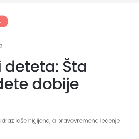
A
2
 deteta: Šta
dete dobije
odraz loše higijene, a pravovremeno lečenje