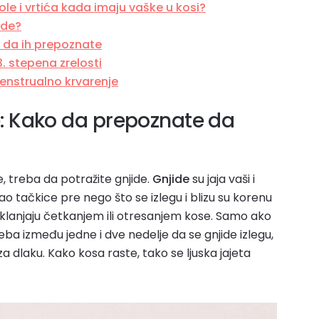
kole i vrtića kada imaju vaške u kosi?
ide?
 da ih prepoznate
3. stepena zrelosti
enstrualno krvarenje
e: Kako da prepoznate da
 treba da potražite gnjide.
Gnjide
su jaja vaši i
kao tačkice pre nego što se izlegu i blizu su korenu
 uklanjaju četkanjem ili otresanjem kose. Samo ako
reba između jedne i dve nedelje da se gnjide izlegu,
a dlaku. Kako kosa raste, tako se ljuska jajeta