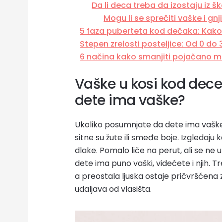
Da li deca treba da izostaju iz š
Mogu li se sprečiti vaške i gnj
5 faza puberteta kod dečaka: Kako
Stepen zrelosti posteljice: Od 0 do 
6 načina kako smanjiti pojačano m
Vaške u kosi kod dec
dete ima vaške?
Ukoliko posumnjate da dete ima vaške,
sitne su žute ili smeđe boje. Izgledaju 
dlake. Pomalo liče na perut, ali se ne
dete ima puno vaški, videćete i njih. T
a preostala ljuska ostaje pričvršćena z
udaljava od vlasišta.