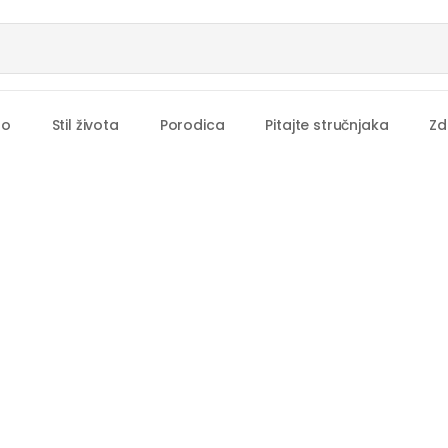
no
Stil života
Porodica
Pitajte stručnjaka
Zd