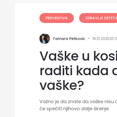
PREVENTIVA
ZDRAVLJE DETET
Tamara Petkovic
18.10.2025
20:3
Vaške u kosi
raditi kada 
vaške?
Važno je da znate da vaške nisu 
će spečiti njihovo dalje širenje.