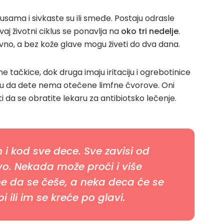
sama i sivkaste su ili smeđe. Postaju odrasle
vaj životni ciklus se ponavlja na
oko tri nedelje
.
vno, a bez kože glave mogu živeti do dva dana.
e tačkice, dok druga imaju iritaciju i ogrebotinice
ju da dete nema otečene limfne čvorove. Oni
i da se obratite lekaru za antibiotsko lečenje.
 i kod sve dece. Sve zavisi od
ivo. Nekada može proći i više
e da se češe, a neka deca će se
bi ili im se kreće po glavi.