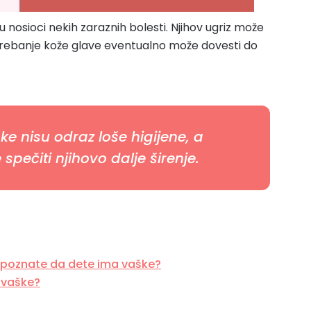
u nosioci nekih zaraznih bolesti. Njihov ugriz može
a grebanje kože glave eventualno može dovesti do
e nisu odraz loše higijene, a
pečiti njihovo dalje širenje.
epoznate da dete ima vaške?
a vaške?