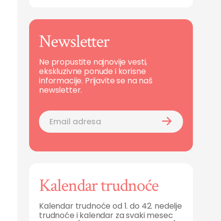
Newsletter
Ne propustite najnovije vesti,
ekskluzivne ponude i korisne
informacije. Prijavite se na naš
newsletter.
Kalendar trudnoće
Kalendar trudnoće od 1. do 42. nedelje
trudnoće i kalendar za svaki mesec