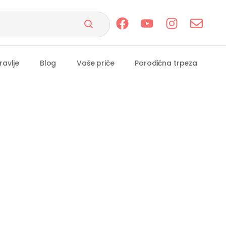
ravlje
Blog
Vaše priče
Porodična trpeza