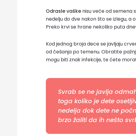
Odrasle vaške
nisu veće od semena su
nedelju do dve nakon što se izlegu, a o
Preko krvi se hrane nekoliko puta dne
Kod jednog broja dece se javljaju crven
od češanja po temenu. Obratite pažn
mogu biti znak infekcije, te ćete morat
Svrab se ne javlja odmah
toga koliko je dete osetlj
nedelja dok dete ne počn
brzo žaliti da ih nešto svr