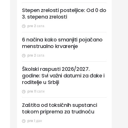
Stepen zrelosti posteljice: Od 0 do
3. stepena zrelosti
pre 2 сата
6 načina kako smanjiti pojačano
menstrualno krvarenje
pre 2 сата
Školski raspusti 2026/2027.
godine: Svi važni datumi za đake i
roditelje u Srbiji
pre 11 сати
Zaštita od toksičnih supstanci
tokom priprema za trudnoću
pre 1 дан