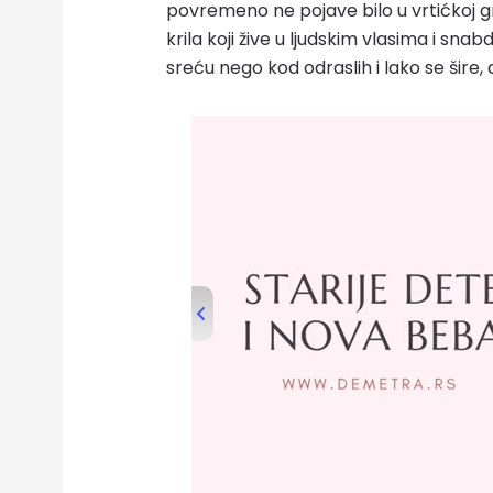
povremeno ne pojave bilo u vrtićkoj grup
krila koji žive u ljudskim vlasima i sna
sreću nego kod odraslih i lako se šire, a