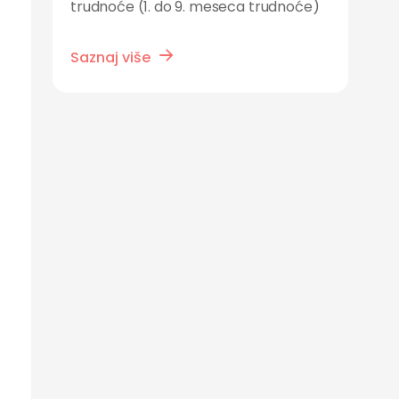
trudnoće (1. do 9. meseca trudnoće)
Saznaj više