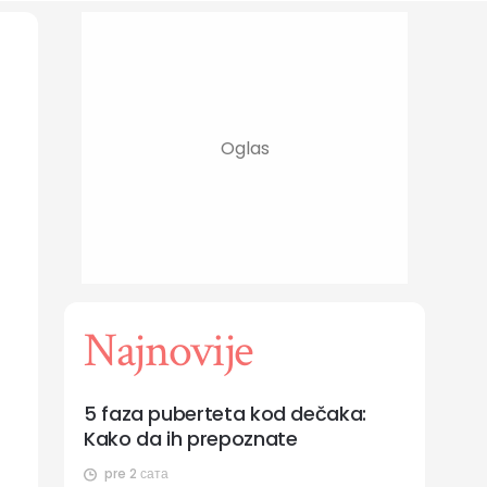
Najnovije
5 faza puberteta kod dečaka:
Kako da ih prepoznate
pre 2 сата