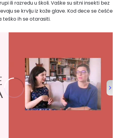
i ili razredu u školi. Vaške su sitni insekti bez
bdevaju se krvlju iz kože glave. Kod dece se češće
 teško ih se otarasiti.