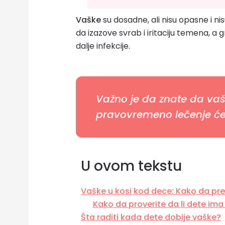
Vaške
su dosadne, ali nisu opasne i nis
da izazove svrab i iritaciju temena, 
dalje infekcije.
Važno je da znate da vašk
pravovremeno lečenje će s
U ovom tekstu
Vaške u kosi kod dece: Kako da pr
Kako da proverite da li dete im
Šta raditi kada dete dobije vaške?