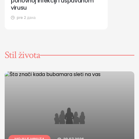
ponovnoj infekciji i uspavanom
virusu
pre 2 дана
Stil života