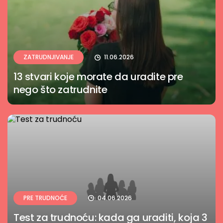
ZATRUDNJIVANJE
11.06.2026
13 stvari koje morate da uradite pre
nego što zatrudnite
PRE TRUDNOĆE
04.06.2026
Test za trudnoću: kada ga uraditi, koja 3