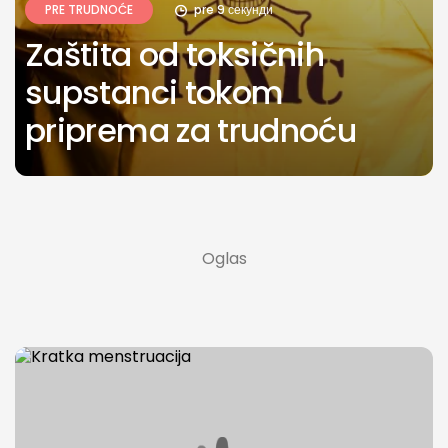
PRE TRUDNOĆE
pre 9 секунди
Zaštita od toksičnih
supstanci tokom
priprema za trudnoću