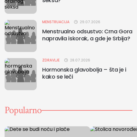
seksa?
MENSTRUACIJA
29.07.2026
Menstrualno odsustvo: Crna Gora
napravila iskorak, a gde je Srbija?
ZDRAVLJE
28.07.2026
Hormonska glavobolja – šta je i
kako se leči
Popularno