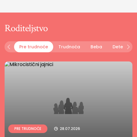
Roditeljstvo
Pre trudnoće
Trudnoća
Beba
Dete
P
PRE TRUDNOĆE
28.07.2026