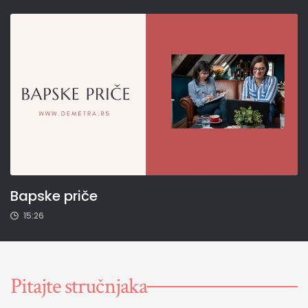
Bapske priče
15:26
Pitajte stručnjaka