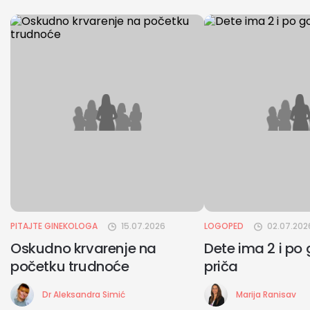
PITAJTE GINEKOLOGA
15.07.2026
LOGOPED
02.07.202
Oskudno krvarenje na
Dete ima 2 i po 
početku trudnoće
priča
Dr Aleksandra Simić
Marija Ranisav