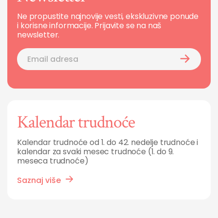
Ne propustite najnovije vesti, ekskluzivne ponude
i korisne informacije. Prijavite se na naš
newsletter.
Kalendar trudnoće
Kalendar trudnoće od 1. do 42. nedelje trudnoće i
kalendar za svaki mesec trudnoće (1. do 9.
meseca trudnoće)
Saznaj više