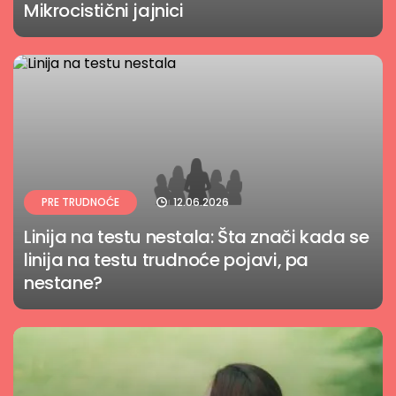
Mikrocistični jajnici
PRE TRUDNOĆE
12.06.2026
Linija na testu nestala: Šta znači kada se
linija na testu trudnoće pojavi, pa
nestane?