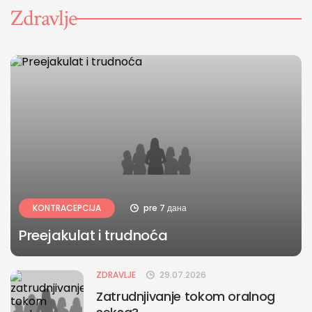
Zdravlje
KONTRACEPCIJA
pre 7 дана
Preejakulat i trudnoća
ZDRAVLJE
29.07.2026
Zatrudnjivanje tokom oralnog