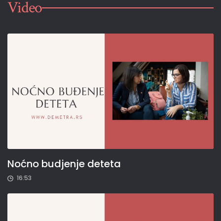
Video
Noćno budjenje deteta
16:53