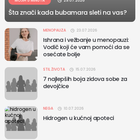
MOJIH 5 MINUTA
29.07.2026
Šta znači kada bubamara sleti na vas?
MENOPAUZA
23.07.2026
Ishrana i vežbanje u menopauzi:
Vodič koji će vam pomoći da se
osećate bolje
STIL ŽIVOTA
15.07.2026
7 najlepših boja zidova sobe za
devojčice
NEGA
10.07.2026
Hidrogen u kućnoj apoteci