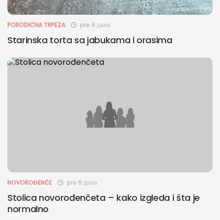
PORODIČNA TRPEZA
pre 6 дана
Starinska torta sa jabukama i orasima
NOVOROĐENČE
pre 6 дана
Stolica novorođenčeta – kako izgleda i šta je
normalno