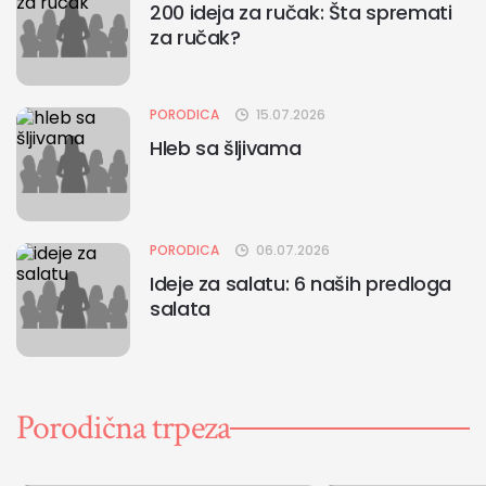
200 ideja za ručak: Šta spremati
za ručak?
PORODICA
15.07.2026
Hleb sa šljivama
PORODICA
06.07.2026
Ideje za salatu: 6 naših predloga
salata
Porodična trpeza