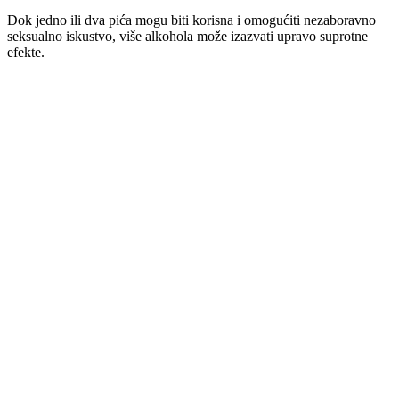
Dok jedno ili dva pića mogu biti korisna i omogućiti nezaboravno
seksualno iskustvo, više alkohola može izazvati upravo suprotne
efekte.