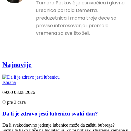
Tamara Petković je osnivačica i glavna
urednica portala Demetra,
preduzetnica i mama troje dece sa
previše interesovanja i premalo
vremena za sve što želi.
Najnovije
Ishrana
09:00
08.08.2026
pre 3 сата
Da li je zdravo jesti lubenicu svaki dan?
Da li svakodnevno jedenje lubenice može da zaštiti bubrege?
Saznajte kako utiče na hidrataciju, krvni pritisak, stvaranje kamena u