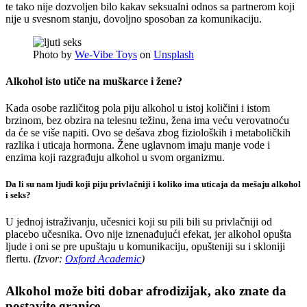
te tako nije dozvoljen bilo kakav seksualni odnos sa partnerom koji
nije u svesnom stanju, dovoljno sposoban za komunikaciju.
Photo by
We-Vibe Toys
on
Unsplash
Alkohol isto utiče na muškarce i žene?
Kada osobe različitog pola piju alkohol u istoj količini i istom
brzinom, bez obzira na telesnu težinu, žena ima veću verovatnoću
da će se više napiti. Ovo se dešava zbog fizioloških i metaboličkih
razlika i uticaja hormona. Žene uglavnom imaju manje vode i
enzima koji razgrađuju alkohol u svom organizmu.
Da li su nam ljudi koji piju privlačniji i koliko ima uticaja da mešaju alkohol
i seks?
U jednoj istraživanju, učesnici koji su pili bili su privlačniji od
placebo učesnika. Ovo nije iznenađujući efekat, jer alkohol opušta
ljude i oni se pre upuštaju u komunikaciju, opušteniji su i skloniji
flertu.
(Izvor:
Oxford Academic
)
Alkohol može biti dobar afrodizijak, ako znate da
postavite granice