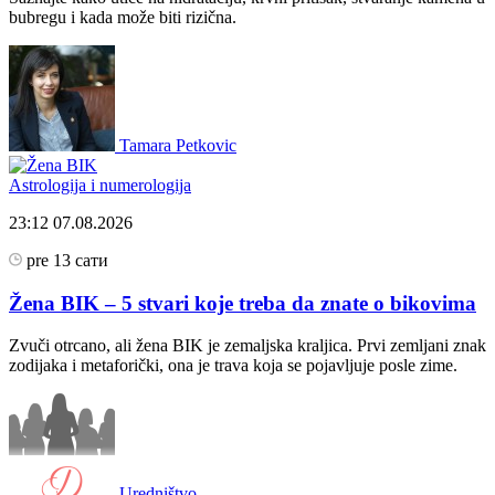
bubregu i kada može biti rizična.
Tamara Petkovic
Astrologija i numerologija
23:12
07.08.2026
pre 13 сати
Žena BIK – 5 stvari koje treba da znate o bikovima
Zvuči otrcano, ali žena BIK je zemaljska kraljica. Prvi zemljani znak
zodijaka i metaforički, ona je trava koja se pojavljuje posle zime.
Uredništvo