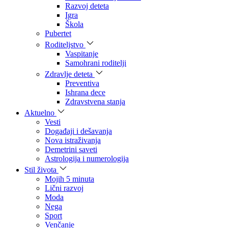
Razvoj deteta
Igra
Škola
Pubertet
Roditeljstvo
Vaspitanje
Samohrani roditelji
Zdravlje deteta
Preventiva
Ishrana dece
Zdravstvena stanja
Aktuelno
Vesti
Događaji i dešavanja
Nova istraživanja
Demetrini saveti
Astrologija i numerologija
Stil života
Mojih 5 minuta
Lični razvoj
Moda
Nega
Sport
Venčanje