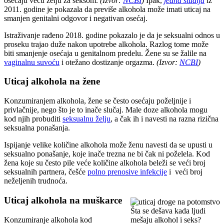
osećaju veću želju za seksom.
(Izvor:
NCBI
)
Ipak,
jedna studija
iz
2011. godine je pokazala da previše alkohola može imati uticaj na
smanjen genitalni odgovor i negativan osećaj.
Istraživanje rađeno 2018. godine pokazalo je da je seksualni odnos u
proseku trajao duže nakon upotrebe alkohola. Razlog tome može
biti smanjenje osećaja u genitalnom predelu. Žene su se žalile na
vaginalnu suvoću
i otežano dostizanje orgazma.
(Izvor:
NCBI
)
Uticaj alkohola na žene
Konzumiranjem alkohola, žene se često osećaju poželjnije i
privlačnije, nego što je to inače slučaj. Male doze alkohola mogu
kod njih probuditi
seksualnu želju
, a čak ih i navesti na razna rizična
seksualna ponašanja.
Ispijanje velike količine alkohola može ženu navesti da se upusti u
seksualno ponašanje, koje inače trezna ne bi čak ni poželela. Kod
žena koje su često pile veće količine alkohola beleži se veći broj
seksualnih partnera, češće
polno prenosive infekcije
i veći broj
neželjenih trudnoća.
Uticaj alkohola na muškarce
Šta se dešava kada ljudi
Konzumiranje alkohola kod
mešaju alkohol i seks?