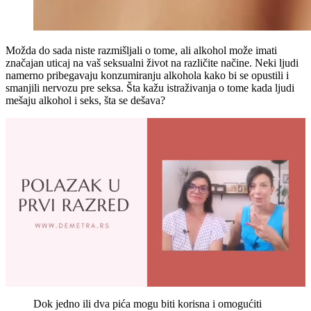
Možda do sada niste razmišljali o tome, ali alkohol može imati
značajan uticaj na vaš seksualni život na različite načine. Neki ljudi
namerno pribegavaju konzumiranju alkohola kako bi se opustili i
smanjili nervozu pre seksa. Šta kažu istraživanja o tome kada ljudi
mešaju alkohol i seks, šta se dešava?
Dok jedno ili dva pića mogu biti korisna i omogućiti