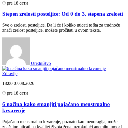
pre 18 сати
Stepen zrelosti posteljice: Od 0 do 3. stepena zrelosti
Sve o zrelosti posteljice. Da li će i koliko uticati te šta za trudnoću
znači zrelost posteljice, možete pročitati u ovom teksta.
Uredništvo
Zdravlje
18:00
07.08.2026
pre 18 сати
6 načina kako smanjiti pojačano menstrualno
krvarenje
Pojačano menstrualno krvarenje, poznato kao menoragija, može
značajno uticati na kvalitet života žena, uzrokujući anemiju, umor i