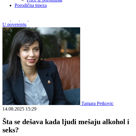
Porodična trpeza
U poverenju
Tamara Petkovic
14.08.2025
15:29
Šta se dešava kada ljudi mešaju alkohol i
seks?