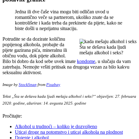
Jedna ili dve čaše vina mogu biti odličan uvod u
romantično veče sa partnerom, ukoliko znate da se
kontrolišete i kada treba da prekinete da pijete, kako ne
biste došli u neprijatnu situaciju.
Potrudite se da dozirate količinu
popijenog alkohola, probajte da
Šta se dešava kada ljudi
pijete gazirana pića, mineralnu ili
mešaju alkohol i seks?
običnu vodu, dok pijete alkohol.
Bilo bi dobro da kod sebe uvek imate
kondome
, u slučaju da vam
zatrebaju. Nemojte vršiti pritisak na drugoga vezan za bilo kakvu
seksualnu aktivnost.
Image by
StockSnap
from
Pixabay
Tekst „Šta se dešava kada ljudi mešaju alkohol i seks?“ objavljen: 27. februara
2020. godine, ažuriran: 14. avgusta 2025. godine
Pročitajte:
Alkohol u trudnoći – koliko je dozvoljeno
Uticaj droge na potomstvo i uticaj alkohola na plodnost
Dojenje i alkohol