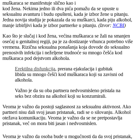
muškaraca se manifestuje slično kao i
kod žena. Nekima jedno ili dva pića pomažu da se upuste u
seksualnu avanturu i budu opušteni, kada je izbor žene u pitanju.
Jedna novija studija je pokazala da su muškarci, kada piju alkohol,
manje izbirljivi kada je izbor partnerke u pitanju.
(Izvor:
NCBI
)
Kao što je slučaj i kod žena, većina muškaraca se žali na smanjen
osećaj u genitalnoj regiji, pa je za dostizanje vrhunca potrebno više
vremena. Rizična seksualna ponašanja koja dovode do seksualno
prenosivih infekcija i neželjene trudnoće su mnogo češća kod
muškaraca pod dejstvom alkohola.
Erektilna disfunkcija
, prerana ejakulacija i gubitak
libida su mnogo češći kod muškaraca koji su zavisni od
alkohola.
Važno je da su oba partnera nedvosmisleno pristala na
seks bez obzira na alkohol koji su konzumirali.
Veoma je važno da postoji saglasnost za seksualnu aktivnost. Ako
partneri nisu dali svoj jasan pristanak, radi se o silovanju. Alkohol
otežava komunikaciju. Veoma je važno da se ne pretpostavlja
pristanak, već on mora biti jasan i nedvosmislen.
Veoma je važno da osoba bude u mogućnosti da da svoj pristanak,