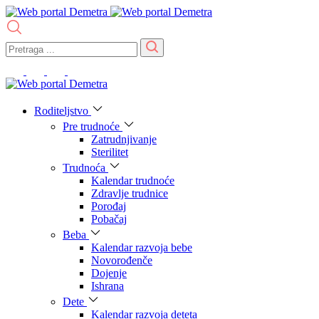
Roditeljstvo
Pre trudnoće
Zatrudnjivanje
Sterilitet
Trudnoća
Kalendar trudnoće
Zdravlje trudnice
Porođaj
Pobačaj
Beba
Kalendar razvoja bebe
Novorođenče
Dojenje
Ishrana
Dete
Kalendar razvoja deteta