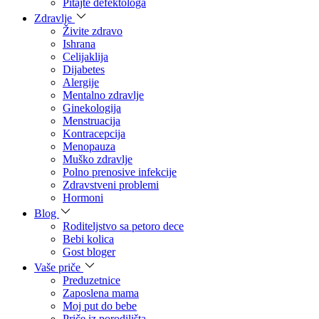
Pitajte defektologa
Zdravlje
Živite zdravo
Ishrana
Celijaklija
Dijabetes
Alergije
Mentalno zdravlje
Ginekologija
Menstruacija
Kontracepcija
Menopauza
Muško zdravlje
Polno prenosive infekcije
Zdravstveni problemi
Hormoni
Blog
Roditeljstvo sa petoro dece
Bebi kolica
Gost bloger
Vaše priče
Preduzetnice
Zaposlena mama
Moj put do bebe
Priče iz porodilišta