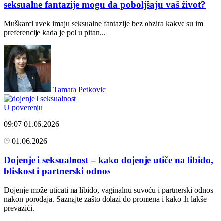
seksualne fantazije mogu da poboljšaju vaš život?
Muškarci uvek imaju seksualne fantazije bez obzira kakve su im
preferencije kada je pol u pitan...
Tamara Petkovic
U poverenju
09:07
01.06.2026
01.06.2026
Dojenje i seksualnost – kako dojenje utiče na libido,
bliskost i partnerski odnos
Dojenje može uticati na libido, vaginalnu suvoću i partnerski odnos
nakon porođaja. Saznajte zašto dolazi do promena i kako ih lakše
prevazići.