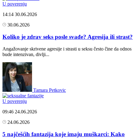
U poverenju
14:14
30.06.2026
30.06.2026
Koliko je zdrav seks posle svađe? Agresija ili strast?
Angažovanje skrivene agresije i strasti u seksu često čine da odnos
bude intenzivan, divlji...
Tamara Petkovic
U poverenju
09:46
24.06.2026
24.06.2026
5 najčešćih fantazija koje imaju muškarci: Kako