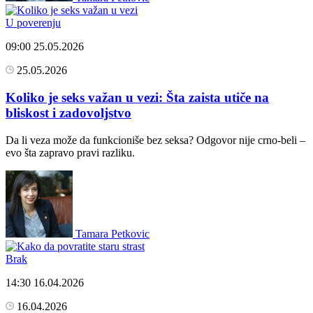
U poverenju
09:00
25.05.2026
25.05.2026
Koliko je seks važan u vezi: Šta zaista utiče na
bliskost i zadovoljstvo
Da li veza može da funkcioniše bez seksa? Odgovor nije crno-beli –
evo šta zapravo pravi razliku.
Tamara Petkovic
Brak
14:30
16.04.2026
16.04.2026