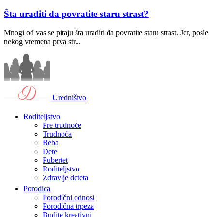
Šta uraditi da povratite staru strast?
Mnogi od vas se pitaju šta uraditi da povratite staru strast. Jer, posle
nekog vremena prva str...
Uredništvo
Roditeljstvo
Pre trudnoće
Trudnoća
Beba
Dete
Pubertet
Roditeljstvo
Zdravlje deteta
Porodica
Porodični odnosi
Porodična trpeza
Budite kreativni