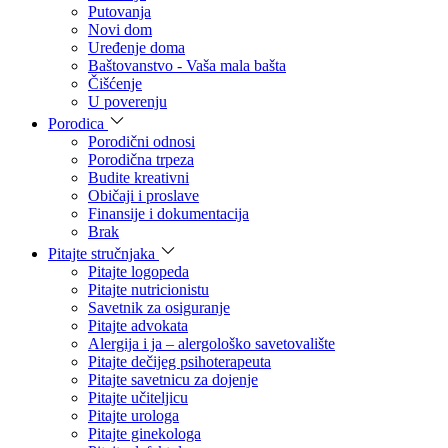
Putovanja
Novi dom
Uređenje doma
Baštovanstvo - Vaša mala bašta
Čišćenje
U poverenju
Porodica
Porodični odnosi
Porodična trpeza
Budite kreativni
Običaji i proslave
Finansije i dokumentacija
Brak
Pitajte stručnjaka
Pitajte logopeda
Pitajte nutricionistu
Savetnik za osiguranje
Pitajte advokata
Alergija i ja – alergološko savetovalište
Pitajte dečijeg psihoterapeuta
Pitajte savetnicu za dojenje
Pitajte učiteljicu
Pitajte urologa
Pitajte ginekologa