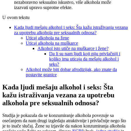
nezaboravno seksualno iskustvo, više alkohola može
izazvati upravo suprotne efekte.
U ovom tekstu
Kada ljudi mešaju alkohol i seks: Šta kažu istraživanja vezana
za upotrebu alkohola pre seksualnih odnosa?
Uticaj alkohola na žene
Uticaj alkohola na muškarce
Alkohol isto utiče na muškarce i žene?
Da li su nam ljudi koji piju privlačniji i
koliko ima uticaja da mešaju alkohol i
seks?
Alkohol može biti dobar afrodizijak, ako znate da
postavite granice
Kada ljudi mešaju alkohol i seks: Šta
kažu istraživanja vezana za upotrebu
alkohola pre seksualnih odnosa?
Studija je pokazala da se konzumiranje alkohola povezuje sa
osećanjem da nam drugi izgledaju atraktivnije i privlačnije nego što
je to inače slučaj. Žene su izjavile da nakon konzumiranja alkohola