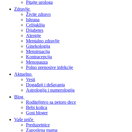
Pitajte urologa
Zdravlje
Živite zdravo
Ishrana
Celijaklija
Dijabetes
Alergije
Mentalno zdravlje
Ginekologija
Menstruacija
Kontracepcija
Menopauza
Polno prenosive infekcije
Aktuelno
Vesti
Događaji i dešavanja
Astrologija i numerologija
Blog
Roditeljstvo sa petoro dece
Bebi kolica
Gost bloger
Vaše priče
Preduzetnice
Zaposlena mama