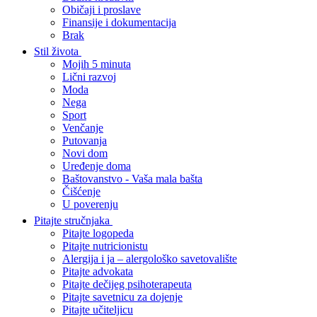
Običaji i proslave
Finansije i dokumentacija
Brak
Stil života
Mojih 5 minuta
Lični razvoj
Moda
Nega
Sport
Venčanje
Putovanja
Novi dom
Uređenje doma
Baštovanstvo - Vaša mala bašta
Čišćenje
U poverenju
Pitajte stručnjaka
Pitajte logopeda
Pitajte nutricionistu
Alergija i ja – alergološko savetovalište
Pitajte advokata
Pitajte dečijeg psihoterapeuta
Pitajte savetnicu za dojenje
Pitajte učiteljicu