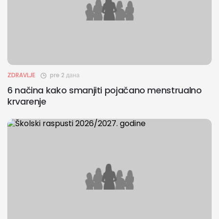
ZDRAVLJE
pre 2 дана
6 načina kako smanjiti pojačano menstrualno
krvarenje