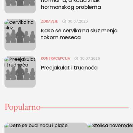
normalna, a kada znak
hormonskog problema
ZDRAVLJE
30.07.2026
Kako se cervikalna sluz menja
tokom meseca
KONTRACEPCIJA
30.07.2026
Preejakulat i trudnoća
Popularno