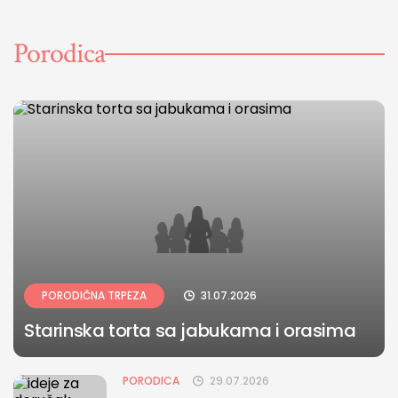
Porodica
PORODIČNA TRPEZA
31.07.2026
Starinska torta sa jabukama i orasima
PORODICA
29.07.2026