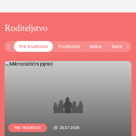
Roditeljstvo
Pre trudnoće
Trudnoća
Beba
Dete
P
PRE TRUDNOĆE
28.07.2026