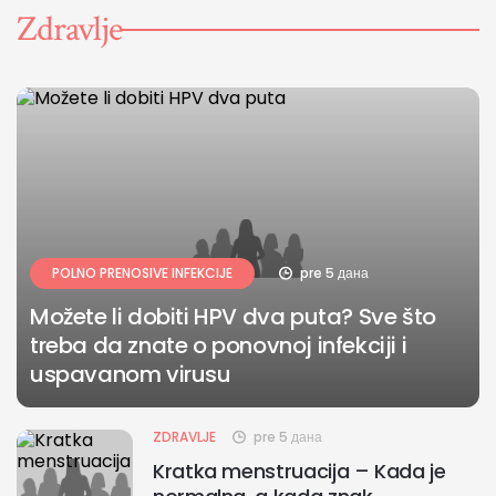
Zdravlje
POLNO PRENOSIVE INFEKCIJE
pre 5 дана
Možete li dobiti HPV dva puta? Sve što
treba da znate o ponovnoj infekciji i
uspavanom virusu
ZDRAVLJE
pre 5 дана
Kratka menstruacija – Kada je