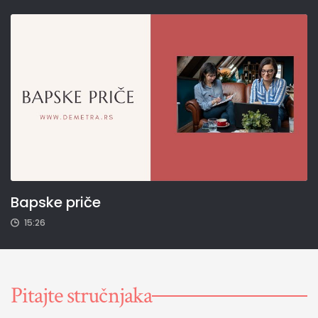
Bapske priče
15:26
Pitajte stručnjaka