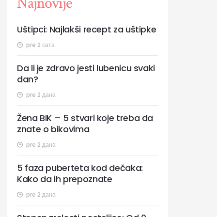
Najnovije
Uštipci: Najlakši recept za uštipke
pre 2 сата
Da li je zdravo jesti lubenicu svaki
dan?
pre 2 дана
Žena BIK – 5 stvari koje treba da
znate o bikovima
pre 2 дана
5 faza puberteta kod dečaka:
Kako da ih prepoznate
pre 2 дана