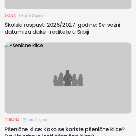
ŠKOLA
pre 3 дана
Školski raspusti 2026/2027. godine: Svi važni
datumi za đake i roditelje u Srbiji
ISHRANA
pre 3 дана
Pšenične klice: Kako se koriste pšenične klice?