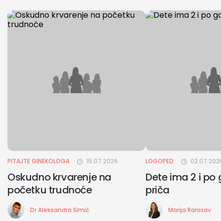
PITAJTE GINEKOLOGA
15.07.2026
LOGOPED
02.07.202
Oskudno krvarenje na
Dete ima 2 i po 
početku trudnoće
priča
Dr Aleksandra Simić
Marija Ranisav