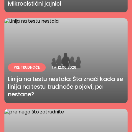
Mikrocistični jajnici
PRE TRUDNOĆE
12.06.2026
Linija na testu nestala: Šta znači kada se
linija na testu trudnoće pojavi, pa
nestane?