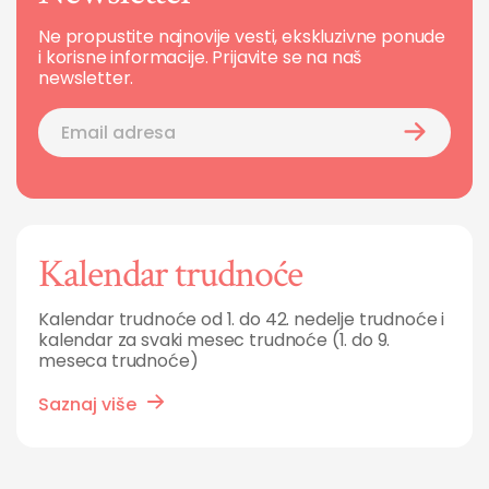
Ne propustite najnovije vesti, ekskluzivne ponude
i korisne informacije. Prijavite se na naš
newsletter.
Kalendar trudnoće
Kalendar trudnoće od 1. do 42. nedelje trudnoće i
kalendar za svaki mesec trudnoće (1. do 9.
meseca trudnoće)
Saznaj više