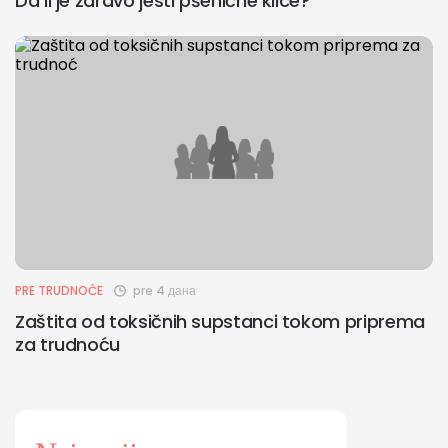
Da li je zdravo jesti pšenične klice?
PRE TRUDNOĆE
pre 4 дана
Zaštita od toksičnih supstanci tokom priprema
za trudnoću