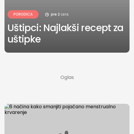
PORODICA
pre 2 сата
Uštipci: Najlakši recept za
uštipke