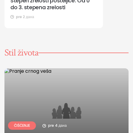
Stepen zrelosti posteljice: Od 0
do 3. stepena zrelosti
pre 2 дана
Stil života
ČIŠĆENJE
pre 4 дана