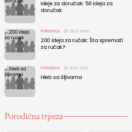
Ideje za doručak: 50 ideja za
doručak
PORODICA
28.07.2026
200 ideja za ručak: Šta spremati
za ručak?
PORODICA
15.07.2026
Hleb sa šljivama
Porodična trpeza