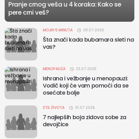
Pranje crnog veša u 4 koraka: Kako se
pere crni veš?
MOJIH 5 MINUTA
29.07.2026
Šta znači kada bubamara sleti na
vas?
MENOPAUZA
23.07.2026
Ishrana i vežbanje u menopauzi:
Vodič koji će vam pomoći da se
osećate bolje
STIL ŽIVOTA
15.07.2026
7 najlepših boja zidova sobe za
devojčice