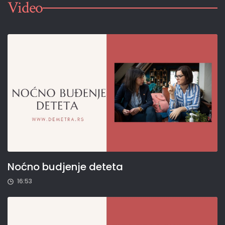
Video
Noćno budjenje deteta
16:53