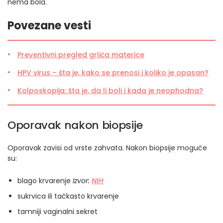
nema bola.
Povezane vesti
Preventivni pregled grlića materice
HPV virus – šta je, kako se prenosi i koliko je opasan?
Kolposkopija: šta je, da li boli i kada je neophodna?
Oporavak nakon biopsije
Oporavak zavisi od vrste zahvata. Nakon biopsije moguće
su:
blago krvarenje
Izvor:
NIH
sukrvica ili tačkasto krvarenje
tamniji vaginalni sekret