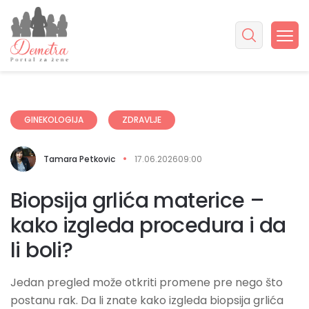
GINEKOLOGIJA
ZDRAVLJE
Tamara Petkovic
17.06.2026
09:00
Biopsija grlića materice –
kako izgleda procedura i da
li boli?
Jedan pregled može otkriti promene pre nego što
postanu rak. Da li znate kako izgleda biopsija grlića