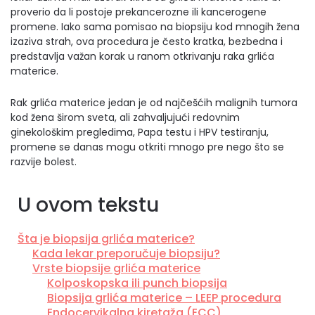
proverio da li postoje prekancerozne ili kancerogene
promene. Iako sama pomisao na biopsiju kod mnogih žena
izaziva strah, ova procedura je često kratka, bezbedna i
predstavlja važan korak u ranom otkrivanju raka grlića
materice.
Rak grlića materice jedan je od najčešćih malignih tumora
kod žena širom sveta, ali zahvaljujući redovnim
ginekološkim pregledima, Papa testu i HPV testiranju,
promene se danas mogu otkriti mnogo pre nego što se
razvije bolest.
U ovom tekstu
Šta je biopsija grlića materice?
Kada lekar preporučuje biopsiju?
Vrste biopsije grlića materice
Kolposkopska ili punch biopsija
Biopsija grlića materice – LEEP procedura
Endocervikalna kiretaža (ECC)