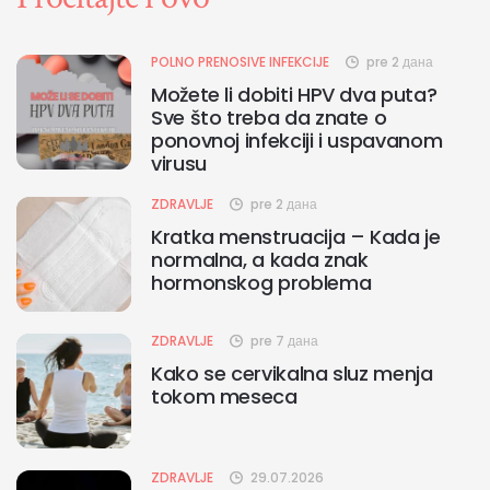
POLNO PRENOSIVE INFEKCIJE
pre 2 дана
Možete li dobiti HPV dva puta?
Sve što treba da znate o
ponovnoj infekciji i uspavanom
virusu
ZDRAVLJE
pre 2 дана
Kratka menstruacija – Kada je
normalna, a kada znak
hormonskog problema
ZDRAVLJE
pre 7 дана
Kako se cervikalna sluz menja
tokom meseca
ZDRAVLJE
29.07.2026