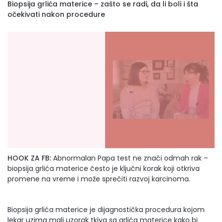
Biopsija grlića materice – zašto se radi, da li boli i šta
očekivati nakon procedure
HOOK ZA FB:
Abnormalan Papa test ne znači odmah rak –
biopsija grlića materice često je ključni korak koji otkriva
promene na vreme i može sprečiti razvoj karcinoma.
Biopsija grlića materice je dijagnostička procedura kojom
lekar uzima mali uzorak tkiva sa grlića materice kako bi