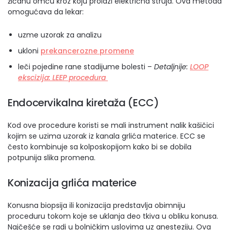
žičanu omču kroz koju prolazi električna struja. Ova metoda
omogućava da lekar:
uzme uzorak za analizu
ukloni
prekancerozne promene
leči pojedine rane stadijume bolesti –
Detaljnije:
LOOP
ekscizija: LEEP procedura
Endocervikalna kiretaža (ECC)
Kod ove procedure koristi se mali instrument nalik kašičici
kojim se uzima uzorak iz kanala grlića materice. ECC se
često kombinuje sa kolposkopijom kako bi se dobila
potpunija slika promena.
Konizacija grlića materice
Konusna biopsija ili konizacija predstavlja obimniju
proceduru tokom koje se uklanja deo tkiva u obliku konusa.
Najčešće se radi u bolničkim uslovima uz anesteziju. Ova