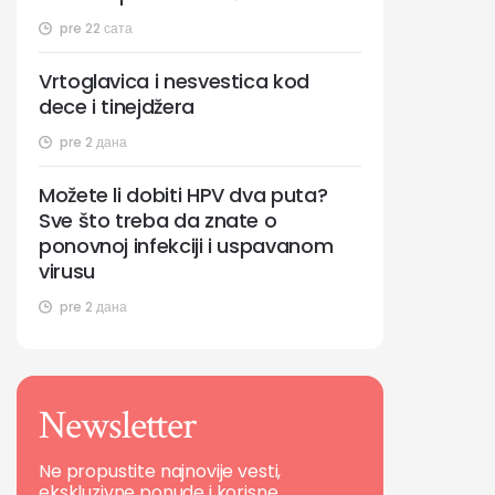
pre 22 сата
Vrtoglavica i nesvestica kod
dece i tinejdžera
pre 2 дана
Možete li dobiti HPV dva puta?
Sve što treba da znate o
ponovnoj infekciji i uspavanom
virusu
pre 2 дана
Newsletter
Ne propustite najnovije vesti,
ekskluzivne ponude i korisne