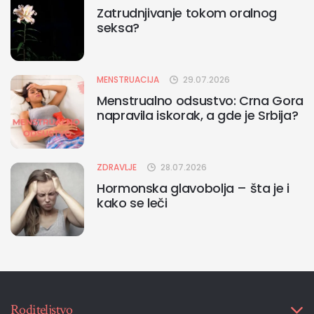
Zatrudnjivanje tokom oralnog
seksa?
MENSTRUACIJA
29.07.2026
Menstrualno odsustvo: Crna Gora
napravila iskorak, a gde je Srbija?
ZDRAVLJE
28.07.2026
Hormonska glavobolja – šta je i
kako se leči
Roditeljstvo