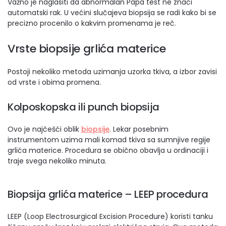
Važno je naglasiti da abnormalan Papa test ne znači
automatski rak. U većini slučajeva biopsija se radi kako bi se
precizno procenilo o kakvim promenama je reč.
Vrste biopsije grlića materice
Postoji nekoliko metoda uzimanja uzorka tkiva, a izbor zavisi
od vrste i obima promena.
Kolposkopska ili punch biopsija
Ovo je najčešći oblik
biopsije
. Lekar posebnim
instrumentom uzima mali komad tkiva sa sumnjive regije
grlića materice. Procedura se obično obavlja u ordinaciji i
traje svega nekoliko minuta.
Biopsija grlića materice – LEEP procedura
LEEP (Loop Electrosurgical Excision Procedure) koristi tanku