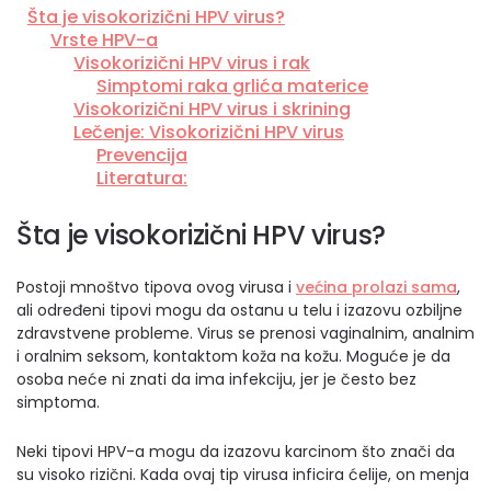
Šta je visokorizični HPV virus?
Vrste HPV-a
Visokorizični HPV virus i rak
Simptomi raka grlića materice
Visokorizični HPV virus i skrining
Lečenje: Visokorizični HPV virus
Prevencija
Literatura:
Šta je visokorizični HPV virus?
Postoji mnoštvo tipova ovog virusa i
većina prolazi sama
,
ali određeni tipovi mogu da ostanu u telu i izazovu ozbiljne
zdravstvene probleme. Virus se prenosi vaginalnim, analnim
i oralnim seksom, kontaktom koža na kožu. Moguće je da
osoba neće ni znati da ima infekciju, jer je često bez
simptoma.
Neki tipovi HPV-a mogu da izazovu karcinom što znači da
su visoko rizični. Kada ovaj tip virusa inficira ćelije, on menja