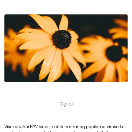
Visokorizični HPV virus je oblik humanog papiloma virusa koji