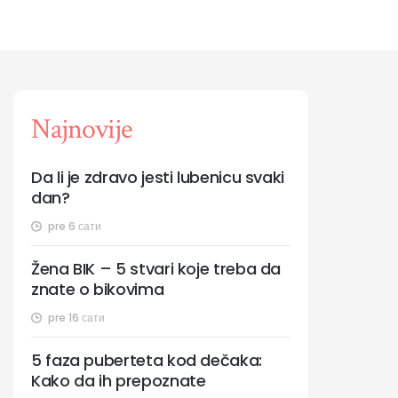
Najnovije
Da li je zdravo jesti lubenicu svaki
dan?
pre 6 сати
Žena BIK – 5 stvari koje treba da
znate o bikovima
pre 16 сати
5 faza puberteta kod dečaka:
Kako da ih prepoznate