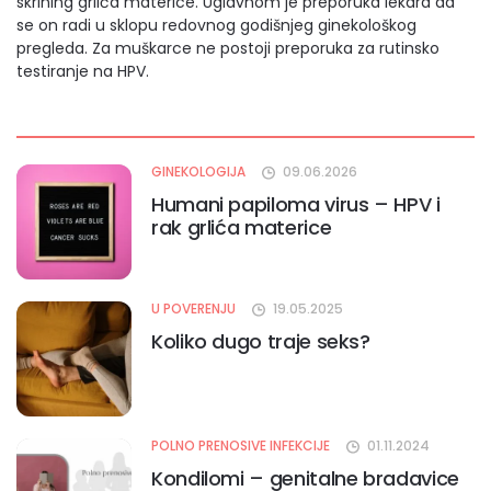
skrining grlića materice. Uglavnom je preporuka lekara da
se on radi u sklopu redovnog godišnjeg ginekološkog
pregleda. Za muškarce ne postoji preporuka za rutinsko
testiranje na HPV.
GINEKOLOGIJA
09.06.2026
Humani papiloma virus – HPV i
rak grlića materice
U POVERENJU
19.05.2025
Koliko dugo traje seks?
POLNO PRENOSIVE INFEKCIJE
01.11.2024
Kondilomi – genitalne bradavice