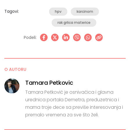
Tagovi:
hpv
karcinom
rak grlica materice
Podeli:
O AUTORU
Tamara Petkovic
Tamara Petković je osnivačica i glavna
urednica portala Demetra, preduzetnica i
mama troje dece sa previše interesovanja i
premalo vremena za sve što želi.