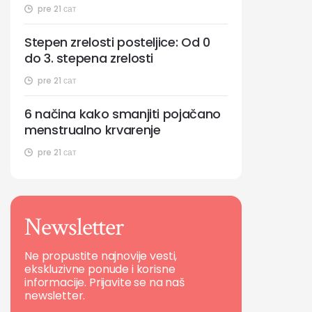
pre 21 сат
Stepen zrelosti posteljice: Od 0
do 3. stepena zrelosti
pre 21 сат
6 načina kako smanjiti pojačano
menstrualno krvarenje
pre 21 сат
Newsletter
Ne propustite najnovije vesti,
ekskluzivne ponude i korisne
informacije. Prijavite se na naš
newsletter.