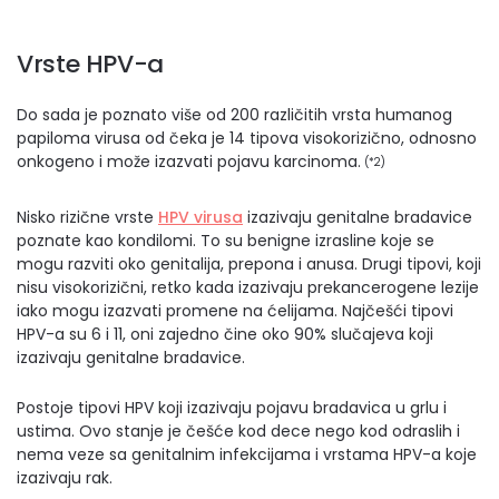
Vrste HPV-a
Do sada je poznato više od 200 različitih vrsta humanog
papiloma virusa od čeka je 14 tipova visokorizično, odnosno
onkogeno i može izazvati pojavu karcinoma.
(*2)
Nisko rizične vrste
HPV virusa
izazivaju genitalne bradavice
poznate kao kondilomi. To su benigne izrasline koje se
mogu razviti oko genitalija, prepona i anusa. Drugi tipovi, koji
nisu visokorizični, retko kada izazivaju prekancerogene lezije
iako mogu izazvati promene na ćelijama. Najčešći tipovi
HPV-a su 6 i 11, oni zajedno čine oko 90% slučajeva koji
izazivaju genitalne bradavice.
Postoje tipovi HPV koji izazivaju pojavu bradavica u grlu i
ustima. Ovo stanje je češće kod dece nego kod odraslih i
nema veze sa genitalnim infekcijama i vrstama HPV-a koje
izazivaju rak.