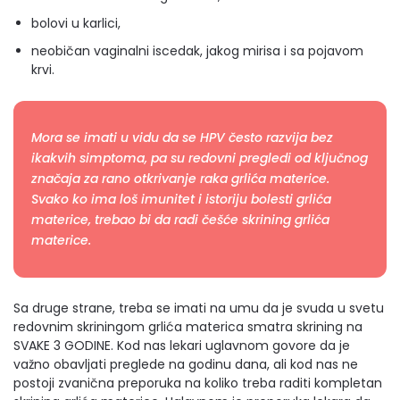
bolovi u karlici,
neobičan vaginalni iscedak, jakog mirisa i sa pojavom
krvi.
Mora se imati u vidu da se HPV često razvija bez
ikakvih simptoma, pa su redovni pregledi od ključnog
značaja za rano otkrivanje raka grlića materice.
Svako ko ima loš imunitet i istoriju bolesti grlića
materice, trebao bi da radi češće skrining grlića
materice.
Sa druge strane, treba se imati na umu da je svuda u svetu
redovnim skriningom grlića materica smatra skrining na
SVAKE 3 GODINE. Kod nas lekari uglavnom govore da je
važno obavljati preglede na godinu dana, ali kod nas ne
postoji zvanična preporuka na koliko treba raditi kompletan