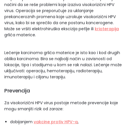
načini da se reše problemi koje izaziva visokorizični HPV
virus. Operacija se preporučuje za uklanjanje
prekanceroznih promena koje uzrokuje visokorizični HPV
virus, kako bi se sprečilo da one postanu kancerogene.
Može se vršiti elektrohiruška ekscizija petlje ili
krioterapija
grlića materice.
Lečenje karcinoma grlića materice je isto kao i kod drugih
oblika karcinoma. Bira se najbolji način u zavisnosti od
lokacije, tipa i stadijuma u kom se rak nalazi. Lečenje može
uključivati: operaciju, hemoterapiju, radioterapiju,
imunoterapiju i ciljanu terapiju.
Prevencija
Za visokorizični HPV virus postoje metode prevencije koje
mogu smanjiti rizik od zaraze:
dobijanjem
vakcine protiv HPV-a
,