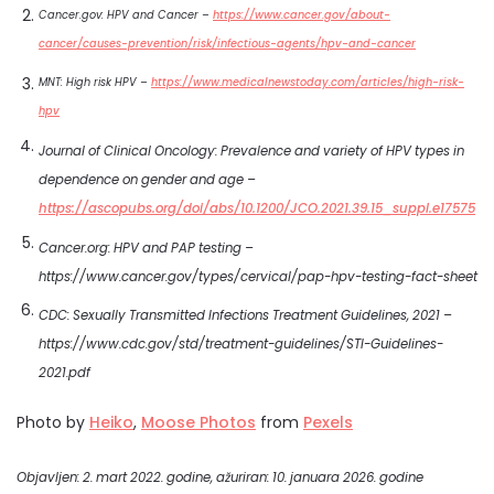
Cancer.gov: HPV and Cancer –
https://www.cancer.gov/about-
cancer/causes-prevention/risk/infectious-agents/hpv-and-cancer
MNT: High risk HPV –
https://www.medicalnewstoday.com/articles/high-risk-
hpv
Journal of Clinical Oncology: Prevalence and variety of HPV types in
dependence on gender and age –
https://ascopubs.org/doi/abs/10.1200/JCO.2021.39.15_suppl.e17575
Cancer.org: HPV and PAP testing –
https://www.cancer.gov/types/cervical/pap-hpv-testing-fact-sheet
CDC: Sexually Transmitted Infections Treatment Guidelines, 2021 –
https://www.cdc.gov/std/treatment-guidelines/STI-Guidelines-
2021.pdf
Photo by
Heiko
,
Moose Photos
from
Pexels
Objavljen: 2. mart 2022. godine, ažuriran: 10. januara 2026. godine