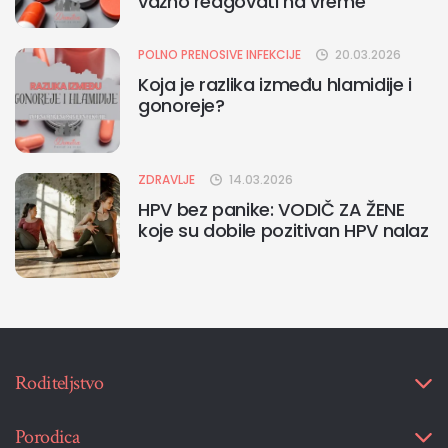
važno reagovati na vreme
POLNO PRENOSIVE INFEKCIJE
20.03.2026
Koja je razlika između hlamidije i
gonoreje?
ZDRAVLJE
14.03.2026
HPV bez panike: VODIČ ZA ŽENE
koje su dobile pozitivan HPV nalaz
Roditeljstvo
Porodica