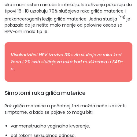
ako imuni sistem ne očisti infekciju. Istraživanja pokazuju da
tipovi 16 i 18 uzrokuju 70% slučajeva raka grlića materice i
(*4)
prekancerogenih lezija grlića materice. Jedna studija
je
pokazala da je nešto malo manje od polovine osoba sa
HPV-om imalo tip 16.
Visokorizični HPV izaziva 3% svih slučajeva raka kod
žena i 2% svih slučajeva raka kod muškaraca u SAD-
u.
Simptomi raka grlića materice
Rak grlića materice u početnoj fazi možda neće izazivati
simptome, a kada se pojave to mogu biti:
vanmenstrualno vaginalno krvarenje,
bol tokom seksualnog odnosa,