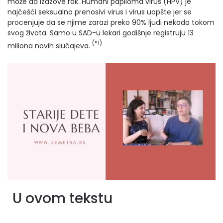
može da izazove rak. Humani papiloma virus (HPV) je
najčešći seksualno prenosivi virus i virus uopšte jer se
procenjuje da se njime zarazi preko 90% ljudi nekada tokom
svog života. Samo u SAD-u lekari godišnje registruju 13
(*1)
miliona novih slučajeva.
U ovom tekstu