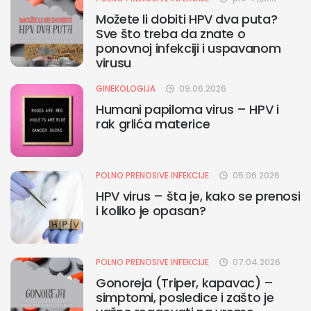
Možete li dobiti HPV dva puta?
Sve što treba da znate o
ponovnoj infekciji i uspavanom
virusu
GINEKOLOGIJA
09.06.2026
Humani papiloma virus – HPV i
rak grlića materice
POLNO PRENOSIVE INFEKCIJE
05.06.2026
HPV virus – šta je, kako se prenosi
i koliko je opasan?
POLNO PRENOSIVE INFEKCIJE
07.04.2026
Gonoreja (Triper, kapavac) –
simptomi, posledice i zašto je