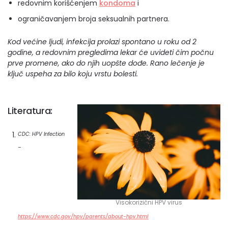
redovnim korišćenjem
kondoma
i
ograničavanjem broja seksualnih partnera.
Kod većine ljudi, infekcija prolazi spontano u roku od 2
godine, a redovnim pregledima lekar će uvideti čim počnu
prve promene, ako do njih uopšte dođe. Rano lečenje je
ključ uspeha za bilo koju vrstu bolesti.
Literatura:
CDC: HPV Infection
–
Visokorizični HPV virus
https://www.cdc.gov/hpv/parents/about-hpv.html