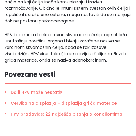
način na koji ćelije inače komuniciraju i izaziva
razmnožavanje. Obično je imuni sistem svestan ovih ćelija i
reguliše ih, a ako one ostanu, mogu nastaviti da se menjaju
dok ne postanu prekancerogene.
HPV koji inficira tanke i ravne skvamozne ćelije koje oblažu
unutrašnju površinu organa i bivaju zaražene naziva se
karcinom skvamoznih ćelija. Kada se rak izazove
visokorizični HPV virus tako što se razvija u ćelijama žlezda
grlića materice, onda se naziva adenokarcinom.
Povezane vesti
Da li HPV može nestati?
Cervikalna displazija – displazija grlića materice
HPV bradavice: 22 najčešća pitanja o kondilomima