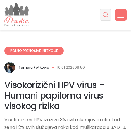
POLNO PRENOSIVE INFEKCIJE
Tamara Petkovic
10.01.2026
09:50
Visokorizični HPV virus –
Humani papiloma virus
visokog rizika
Visokorizični HPV izaziva 3% svih slučajeva raka kod
žena i 2% svih slučajeva raka kod muškaraca u SAD-u.