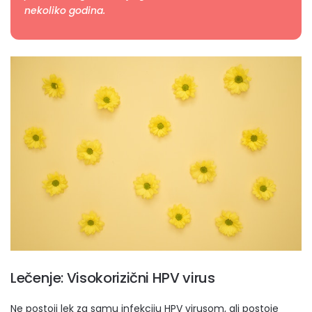
nekoliko godina.
Lečenje: Visokorizični HPV virus
Ne postoji lek za samu infekciju HPV virusom, ali postoje