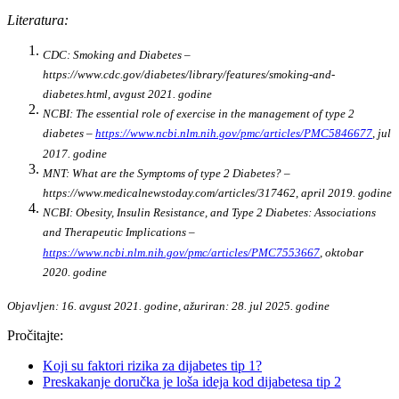
Literatura:
CDC: Smoking and Diabetes –
https://www.cdc.gov/diabetes/library/features/smoking-and-
diabetes.html, avgust 2021. godine
NCBI: The essential role of exercise in the management of type 2
diabetes –
https://www.ncbi.nlm.nih.gov/pmc/articles/PMC5846677
, jul
2017. godine
MNT: What are the Symptoms of type 2 Diabetes? –
https://www.medicalnewstoday.com/articles/317462, april 2019. godine
NCBI: Obesity, Insulin Resistance, and Type 2 Diabetes: Associations
and Therapeutic Implications –
https://www.ncbi.nlm.nih.gov/pmc/articles/PMC7553667
, oktobar
2020. godine
Objavljen: 16. avgust 2021. godine, ažuriran: 28. jul 2025. godine
Pročitajte:
Koji su faktori rizika za dijabetes tip 1?
Preskakanje doručka je loša ideja kod dijabetesa tip 2