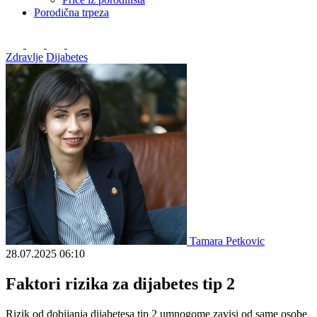
Porodična trpeza
Zdravlje
Dijabetes
Tamara Petkovic
28.07.2025
06:10
Faktori rizika za dijabetes tip 2
Rizik od dobijanja dijabetesa tip 2 umnogome zavisi od same osobe