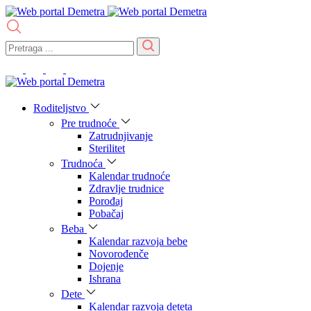
Roditeljstvo
Pre trudnoće
Zatrudnjivanje
Sterilitet
Trudnoća
Kalendar trudnoće
Zdravlje trudnice
Porođaj
Pobačaj
Beba
Kalendar razvoja bebe
Novorođenče
Dojenje
Ishrana
Dete
Kalendar razvoja deteta