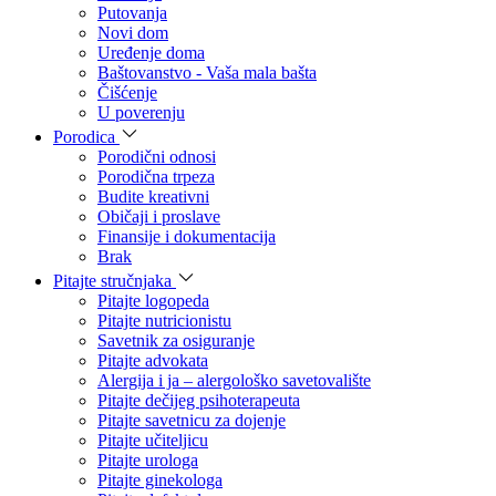
Putovanja
Novi dom
Uređenje doma
Baštovanstvo - Vaša mala bašta
Čišćenje
U poverenju
Porodica
Porodični odnosi
Porodična trpeza
Budite kreativni
Običaji i proslave
Finansije i dokumentacija
Brak
Pitajte stručnjaka
Pitajte logopeda
Pitajte nutricionistu
Savetnik za osiguranje
Pitajte advokata
Alergija i ja – alergološko savetovalište
Pitajte dečijeg psihoterapeuta
Pitajte savetnicu za dojenje
Pitajte učiteljicu
Pitajte urologa
Pitajte ginekologa