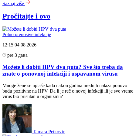
Saznaj više
Pročitajte i ovo
Polno prenosive infekcije
12:15
04.08.2026
pre 3 дана
Možete li dobiti HPV dva puta? Sve što treba da
znate o ponovnoj infekciji i uspavanom virusu
Mnoge žene se uplaše kada nakon godina urednih nalaza ponovo
budu pozitivne na HPV. Da li je reč o novoj infekciji ili je sve vreme
virus bio prisutan u organizmu?
Tamara Petkovic