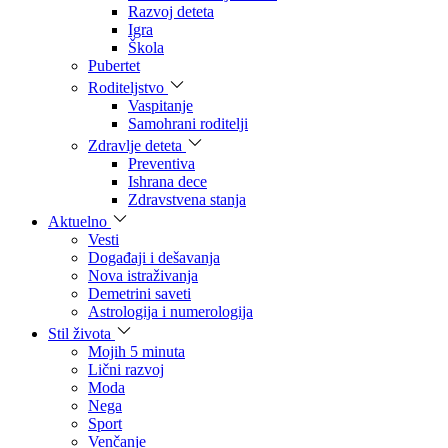
Razvoj deteta
Igra
Škola
Pubertet
Roditeljstvo
Vaspitanje
Samohrani roditelji
Zdravlje deteta
Preventiva
Ishrana dece
Zdravstvena stanja
Aktuelno
Vesti
Događaji i dešavanja
Nova istraživanja
Demetrini saveti
Astrologija i numerologija
Stil života
Mojih 5 minuta
Lični razvoj
Moda
Nega
Sport
Venčanje