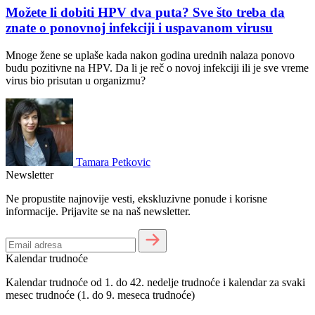
Možete li dobiti HPV dva puta? Sve što treba da
znate o ponovnoj infekciji i uspavanom virusu
Mnoge žene se uplaše kada nakon godina urednih nalaza ponovo
budu pozitivne na HPV. Da li je reč o novoj infekciji ili je sve vreme
virus bio prisutan u organizmu?
Tamara Petkovic
Newsletter
Ne propustite najnovije vesti, ekskluzivne ponude i korisne
informacije. Prijavite se na naš newsletter.
Kalendar trudnoće
Kalendar trudnoće od 1. do 42. nedelje trudnoće i kalendar za svaki
mesec trudnoće (1. do 9. meseca trudnoće)