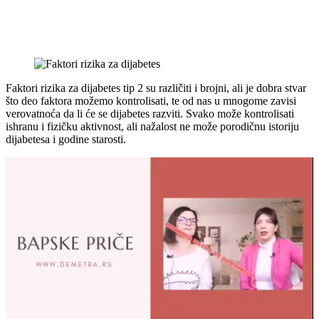
Faktori rizika za dijabetes tip 2 su različiti i brojni, ali je dobra stvar
što deo faktora možemo kontrolisati, te od nas u mnogome zavisi
verovatnoća da li će se dijabetes razviti. Svako može kontrolisati
ishranu i fizičku aktivnost, ali nažalost ne može porodičnu istoriju
dijabetesa i godine starosti.