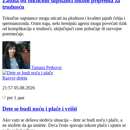
Zaštita od toksičnih supstanci tokom priprema za
trudnoću
Toksične supstance mogu uticati na plodnost i kvalitet jajnih ćelija i
spermatozoida. Osim toga, neki hemijski agensi mogu povećati rizik
od komplikacija u trudnoći, uključujući rane pobačaje ili razvojne
poremećaje.
Tamara Petkovic
Razvoj deteta
21:57
05.08.2026
pre 1 дан
Dete se budi noću i plače i vrišti
Ako vam se dešava sledeća situacija – dete se budi noću i plače, a
ne možete da ga umirite. Deca često spavaju tokom plača i ujutru se