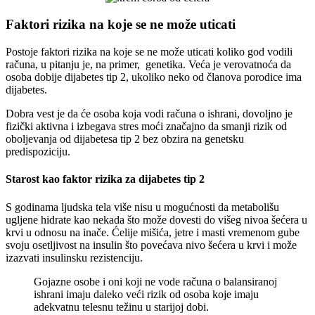
Faktori rizika na koje se ne može uticati
Postoje faktori rizika na koje se ne može uticati koliko god vodili
računa, u pitanju je, na primer, genetika. Veća je verovatnoća da
osoba dobije dijabetes tip 2, ukoliko neko od članova porodice ima
dijabetes.
Dobra vest je da će osoba koja vodi računa o ishrani, dovoljno je
fizički aktivna i izbegava stres moći značajno da smanji rizik od
oboljevanja od dijabetesa tip 2 bez obzira na genetsku
predispoziciju.
Starost kao faktor rizika za dijabetes tip 2
S godinama ljudska tela više nisu u mogućnosti da metabolišu
ugljene hidrate kao nekada što može dovesti do višeg nivoa šećera u
krvi u odnosu na inače. Ćelije mišića, jetre i masti vremenom gube
svoju osetljivost na insulin što povećava nivo šećera u krvi i može
izazvati insulinsku rezistenciju.
Gojazne osobe i oni koji ne vode računa o balansiranoj
ishrani imaju daleko veći rizik od osoba koje imaju
adekvatnu telesnu težinu u starijoj dobi.