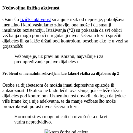
Nedovoljna fizička aktivnost
Osim što
fizička aktivnost
smanjuje rizik od depresije, poboljšava
mentalno i kardivaskularno zdravlje, ona može i da smanji
insulinsku rezistenciju. Istaživanja (*2) su pokazala da svi oblici
vežbanja mogu pomoći u regulaciji nivoa šećera u krvi i sprečiti
dijabetes ili ga lakše držati pod kontrolom, posebno ako je u vezi sa
gojaznošću.
Vežbanje je, uz pravilnu ishranu, najvažnije i za
predupređivanje pojave dijabetesa.
Problemi sa mentalnim zdravljem kao faktori rizika za dijabetes tip 2
Osobe sa dijabetesom će možda imati depresivne epizode ili
anksioznost. Ukoliko ne budu lečili ova stanja, još će teže držati
dijabetes pod kontrolom. Uznemirenost dovodi i do toga da jedete
više hrane koja nije adekvatna, te da manje vežbate što može
prouzrokovati porast nivoa šećera u krvi.
Hormoni stresa mogu uticati da nivo šećera u krvi
varira nepredvidivo.