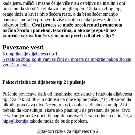
kada jetra, mišići i masne ćelije više nisu osteljive na insulin i oni
prestanu da skladište glukozu kao glikopen. Glukoza zbog toga
ostaje duže u krvi i nivo šećera raste, a da bi se šećer smanjio
pankreas mora da proizvodi više insulina i tako prevaziđe slab
odgovor ćelija.
Ovaj proces se može preokrenuti promenom
načina života i ponekad, lekovima, a ako se prepusti bez
kontrole verovatno će vremenom preći u dijabetes tip 2.
Povezane vesti
Komplikacije dijabetesa tip 1
6 razloga zbog kojih vam se čini da morate da mokrite nakon što ste
već išli u toalet
Faktori rizika za dijabetes tip 2 i pušenje
Pušenje povećava rizik od insulinske rezistencije i razvoja dijabetesa
tip 2 za čak 30-40% u odnosu na one koji ne puše. (*1) Obzirom da
nikotin povećava nivo šećera u krvi, osobe sa dijabetesom tip 2 bi
trebalo da konsultuju lekara ako planiraju da prestanu da puše. Ovo
je važno jer može doći do naglih padova šećera u odnosu na inače, a
hipoglikemija
takođe može da bude problem.