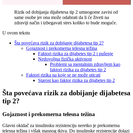
Rizik od dobijanja dijabetesa tip 2 umnogome zavisi od
same osobe jer ona može odabrati da li će živeti na
zdraviji način i izbegavati stres koliko to bude moguće.
U ovom tekstu
Šta povećava rizik za dobijanje dijabetesa tip 2?
Gojaznost i prekomerna telesna težina
Faktori rizika za dijabetes tip 2 i pušenje
Nedovoljna fizička aktivnost
Problemi sa mentalnim zdravljem kao
faktori rizika za dijabetes tip 2
Faktori rizika na koje se ne može uticati
Starost kao faktor rizika za dijabetes tip 2
Šta povećava rizik za dobijanje dijabetesa
tip 2?
Gojaznost i prekomerna telesna težina
Glavni okidač za insulinsku rezistenciju neretko je prekomerna
telesna težina i višak masnog tkiva. Do insulinske rezistencije dolazi