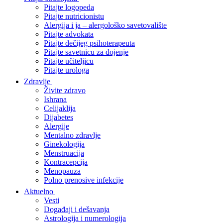
Pitajte logopeda
Pitajte nutricionistu
Alergija i ja – alergološko savetovalište
Pitajte advokata
Pitajte dečijeg psihoterapeuta
Pitajte savetnicu za dojenje
Pitajte učiteljicu
Pitajte urologa
Zdravlje
Živite zdravo
Ishrana
Celijaklija
Dijabetes
Alergije
Mentalno zdravlje
Ginekologija
Menstruacija
Kontracepcija
Menopauza
Polno prenosive infekcije
Aktuelno
Vesti
Događaji i dešavanja
Astrologija i numerologija