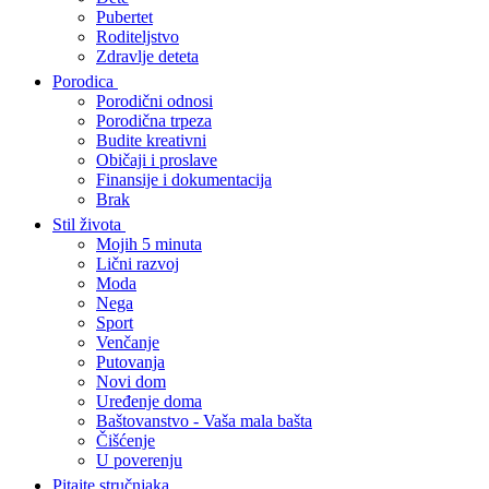
Pubertet
Roditeljstvo
Zdravlje deteta
Porodica
Porodični odnosi
Porodična trpeza
Budite kreativni
Običaji i proslave
Finansije i dokumentacija
Brak
Stil života
Mojih 5 minuta
Lični razvoj
Moda
Nega
Sport
Venčanje
Putovanja
Novi dom
Uređenje doma
Baštovanstvo - Vaša mala bašta
Čišćenje
U poverenju
Pitajte stručnjaka