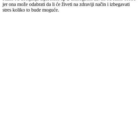
jer ona može odabrati da li će živeti na zdraviji način i izbegavati
stres koliko to bude moguće.