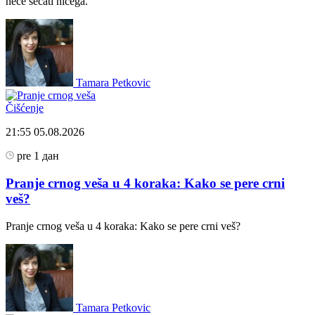
neće sećati ničega.
Tamara Petkovic
Čišćenje
21:55
05.08.2026
pre 1 дан
Pranje crnog veša u 4 koraka: Kako se pere crni
veš?
Pranje crnog veša u 4 koraka: Kako se pere crni veš?
Tamara Petkovic