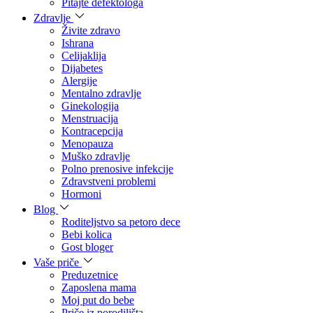
Pitajte defektologa
Zdravlje
Živite zdravo
Ishrana
Celijaklija
Dijabetes
Alergije
Mentalno zdravlje
Ginekologija
Menstruacija
Kontracepcija
Menopauza
Muško zdravlje
Polno prenosive infekcije
Zdravstveni problemi
Hormoni
Blog
Roditeljstvo sa petoro dece
Bebi kolica
Gost bloger
Vaše priče
Preduzetnice
Zaposlena mama
Moj put do bebe
Priče iz porodilišta