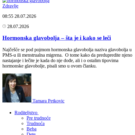
Zdravlje
08:55
28.07.2026
28.07.2026
Hormonska glavobolja – šta je i kako se leči
Najčešće se pod pojmom hormonska glavobolja naziva glavobolja u
PMS-u ili menstrualna migrena. O tome kako da predupredite njeno
nastajanje i lečite je kada do nje dođe, ali i o ostalim tipovima
hormonske glavobolje, pisali smo u ovom članku.
Tamara Petkovic
Roditeljstvo
Pre trudnoće
Trudnoća
Beba
Dete