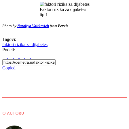
Faktori rizika za dijabetes
tip 1
Photo by
Nataliya Vaitkevich
from
Pexels
Tagovi:
faktori rizika za dijabetes
Podeli:
Copied
O AUTORU