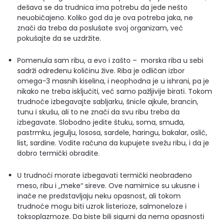
dešava se da trudnica ima potrebu da jede nešto
neuobičajeno. Koliko god da je ova potreba jaka, ne
znači da treba da poslušate svoj organizam, već
pokušajte da se uzdržite.
Pomenula sam ribu, a evo i zašto – morska riba u sebi
sadrži određenu količinu žive. Riba je odličan izbor
omega-3 masnih kiselina, i neophodna je u ishrani, pa je
nikako ne treba isključiti, već samo pažljivije birati. Tokom
trudnoće izbegavajte sabljarku, šnicle ajkule, brancin,
tunu i skušu, ali to ne znači da svu ribu treba da
izbegavate. Slobodno jedite štuku, soma, smuđa,
pastrmku, jegulju, lososa, sardele, haringu, bakalar, oslić,
list, sardine. Vodite računa da kupujete svežu ribu, i da je
dobro termički obradite.
U trudnoći morate izbegavati termički neobrađeno
meso, ribu i „meke“ sireve. Ove namirnice su ukusne i
inače ne predstavljaju neku opasnost, ali tokom
trudnoće mogu biti uzrok listerioze, salmoneloze i
toksoplazmoze. Da biste bili sigurni da nema opasnosti