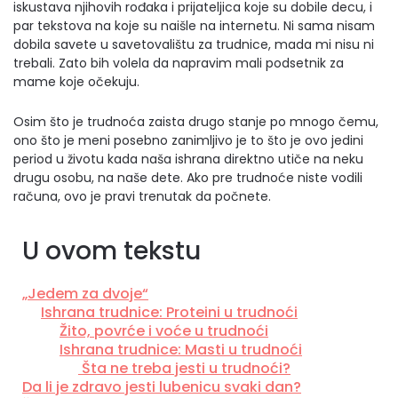
iskustava njihovih rođaka i prijateljica koje su dobile decu, i
par tekstova na koje su naišle na internetu. Ni sama nisam
dobila savete u savetovalištu za trudnice, mada mi nisu ni
trebali. Zato bih volela da napravim mali podsetnik za
mame koje očekuju.
Osim što je trudnoća zaista drugo stanje po mnogo čemu,
ono što je meni posebno zanimljivo je to što je ovo jedini
period u životu kada naša ishrana direktno utiče na neku
drugu osobu, na naše dete. Ako pre trudnoće niste vodili
računa, ovo je pravi trenutak da počnete.
U ovom tekstu
„Jedem za dvoje“
Ishrana trudnice: Proteini u trudnoći
Žito, povrće i voće u trudnoći
Ishrana trudnice: Masti u trudnoći
Šta ne treba jesti u trudnoći?
Da li je zdravo jesti lubenicu svaki dan?