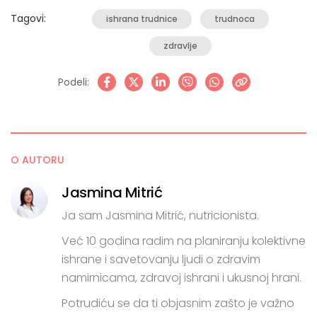
ponekad toliko suptilno da ih dete primeti pre roditelja.
Tagovi:
ishrana trudnice
trudnoca
Možda ćete prvo…
zdravlje
Podeli:
O AUTORU
Jasmina Mitrić
Ja sam Jasmina Mitrić, nutricionista.
Već 10 godina radim na planiranju kolektivne
ishrane i savetovanju ljudi o zdravim
namirnicama, zdravoj ishrani i ukusnoj hrani.
Potrudiću se da ti objasnim zašto je važno