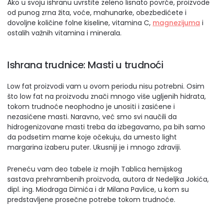
Ako u svoju ishranu uvrstite zeleno lisnato povrće, proizvode
od punog zrna žita, voće, mahunarke, obezbedićete i
dovoljne količine folne kiseline, vitamina C,
magnezijuma
i
ostalih važnih vitamina i minerala.
Ishrana trudnice: Masti u trudnoći
Low fat proizvodi vam u ovom periodu nisu potrebni. Osim
što low fat na proizvodu znači mnogo više ugljenih hidrata,
tokom trudnoće neophodno je unositi i zasićene i
nezasićene masti. Naravno, već smo svi naučili da
hidrogenizovane masti treba da izbegavamo, pa bih samo
da podsetim mame koje očekuju, da umesto light
margarina izaberu puter. Ukusniji je i mnogo zdraviji.
Preneću vam deo tabele iz mojih Tablica hemijskog
sastava prehrambenih proizvoda, autora dr Nedeljka Jokića,
dipl. ing. Miodraga Dimića i dr Milana Pavlice, u kom su
predstavljene prosečne potrebe tokom trudnoće.