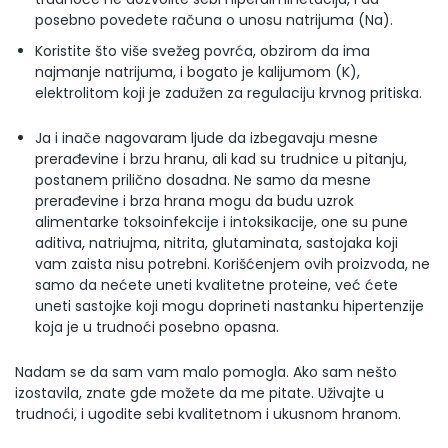
posebno povedete računa o unosu natrijuma (Na).
Koristite što više svežeg povrća, obzirom da ima
najmanje natrijuma, i bogato je kalijumom (K),
elektrolitom koji je zadužen za regulaciju krvnog pritiska.
Ja i inače nagovaram ljude da izbegavaju mesne
prerađevine i brzu hranu, ali kad su trudnice u pitanju,
postanem prilično dosadna. Ne samo da mesne
prerađevine i brza hrana mogu da budu uzrok
alimentarke toksoinfekcije i intoksikacije, one su pune
aditiva, natriujma, nitrita, glutaminata, sastojaka koji
vam zaista nisu potrebni. Korišćenjem ovih proizvoda, ne
samo da nećete uneti kvalitetne proteine, već ćete
uneti sastojke koji mogu doprineti nastanku hipertenzije
koja je u trudnoći posebno opasna.
Nadam se da sam vam malo pomogla. Ako sam nešto
izostavila, znate gde možete da me pitate. Uživajte u
trudnoći, i ugodite sebi kvalitetnom i ukusnom hranom.