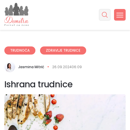
TRUDNOĆA
ZDRAVLJE TRUDNICE
Jasmina Mitrić
26.09.2024
06:09
Ishrana trudnice