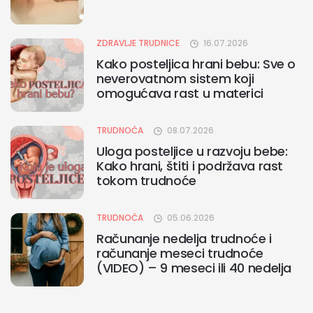
ZDRAVLJE TRUDNICE
16.07.2026
Kako posteljica hrani bebu: Sve o
neverovatnom sistem koji
omogućava rast u materici
TRUDNOĆA
08.07.2026
Uloga posteljice u razvoju bebe:
Kako hrani, štiti i podržava rast
tokom trudnoće
TRUDNOĆA
05.06.2026
Računanje nedelja trudnoće i
računanje meseci trudnoće
(VIDEO) – 9 meseci ili 40 nedelja