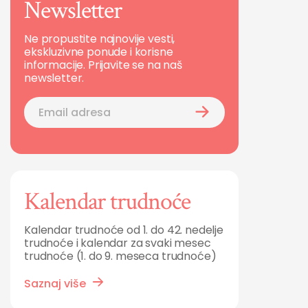
Newsletter
Ne propustite najnovije vesti,
ekskluzivne ponude i korisne
informacije. Prijavite se na naš
newsletter.
Kalendar trudnoće
Kalendar trudnoće od 1. do 42. nedelje
trudnoće i kalendar za svaki mesec
trudnoće (1. do 9. meseca trudnoće)
Saznaj više