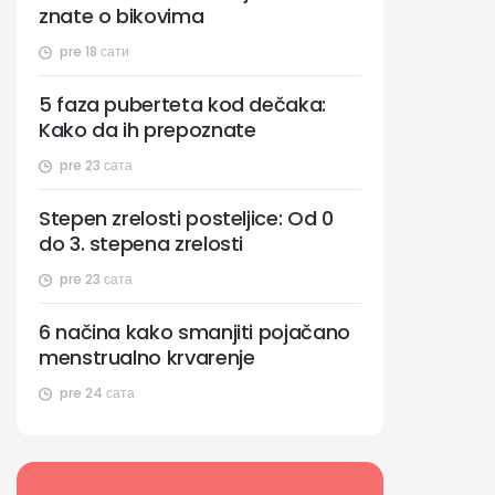
znate o bikovima
pre 18 сати
5 faza puberteta kod dečaka:
Kako da ih prepoznate
pre 23 сата
Stepen zrelosti posteljice: Od 0
do 3. stepena zrelosti
pre 23 сата
6 načina kako smanjiti pojačano
menstrualno krvarenje
pre 24 сата