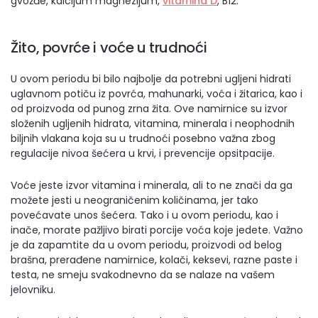
gvožđe, kalcijum magnezijum,
vitamina D
, B12.
Žito, povrće i voće u trudnoći
U ovom periodu bi bilo najbolje da potrebni ugljeni hidrati
uglavnom potiču iz povrća, mahunarki, voća i žitarica, kao i
od proizvoda od punog zrna žita. Ove namirnice su izvor
složenih ugljenih hidrata, vitamina, minerala i neophodnih
biljnih vlakana koja su u trudnoći posebno važna zbog
regulacije nivoa šećera u krvi, i prevencije opsitpacije.
Voće jeste izvor vitamina i minerala, ali to ne znači da ga
možete jesti u neograničenim količinama, jer tako
povećavate unos šećera. Tako i u ovom periodu, kao i
inače, morate pažljivo birati porcije voća koje jedete. Važno
je da zapamtite da u ovom periodu, proizvodi od belog
brašna, prerađene namirnice, kolači, keksevi, razne paste i
testa, ne smeju svakodnevno da se nalaze na vašem
jelovniku.