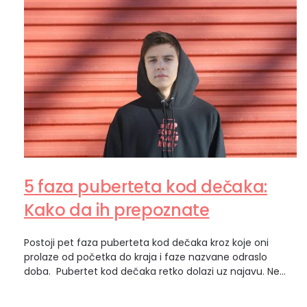
5 faza puberteta kod dečaka:
Kako da ih prepoznate
Postoji pet faza puberteta kod dečaka kroz koje oni
prolaze od početka do kraja i faze nazvane odraslo
doba. Pubertet kod dečaka retko dolazi uz najavu. Ne
postoji jedan trenutak kada možete da kažete: „E, sad je
počelo.“ Umesto toga, promene dolaze postepeno,