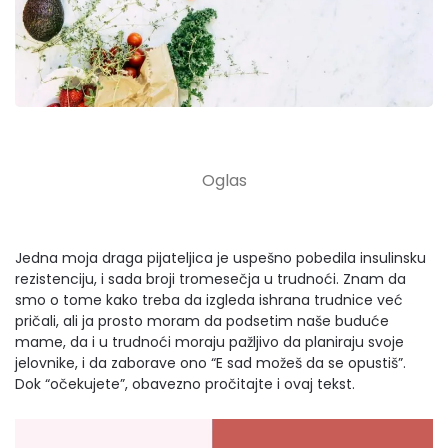
Jedna moja draga pijateljica je uspešno pobedila insulinsku
rezistenciju, i sada broji tromesečja u trudnoći. Znam da
smo o tome kako treba da izgleda ishrana trudnice već
pričali, ali ja prosto moram da podsetim naše buduće
mame, da i u trudnoći moraju pažljivo da planiraju svoje
jelovnike, i da zaborave ono “E sad možeš da se opustiš”.
Dok “očekujete”, obavezno pročitajte i ovaj tekst.