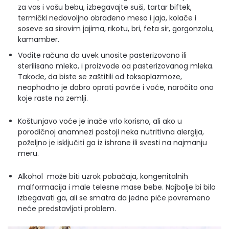
za vas i vašu bebu, izbegavajte suši, tartar biftek,
termički nedovoljno obrađeno meso i jaja, kolače i
soseve sa sirovim jajima, rikotu, bri, feta sir, gorgonzolu,
kamamber.
Vodite računa da uvek unosite pasterizovano ili
sterilisano mleko, i proizvode oa pasterizovanog mleka.
Takođe, da biste se zaštitili od toksoplazmoze,
neophodno je dobro oprati povrće i voće, naročito ono
koje raste na zemlji.
Koštunjavo voće je inače vrlo korisno, ali ako u
porodičnoj anamnezi postoji neka nutritivna alergija,
poželjno je isključiti ga iz ishrane ili svesti na najmanju
meru.
Alkohol može biti uzrok pobačaja, kongenitalnih
malformacija i male telesne mase bebe. Najbolje bi bilo
izbegavati ga, ali se smatra da jedno piće povremeno
neće predstavljati problem.