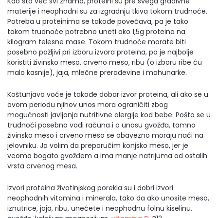
Kao što već svi znamo, proteini su pre svega gradivne
materije i neophodni su za izgradnju tkiva tokom trudnoće.
Potreba u proteinima se takođe povećava, pa je tako
tokom trudnoće potrebno uneti oko 1,5g proteina na
kilogram telesne mase. Tokom trudnoće morate biti
posebno pažljivi pri izboru izvora proteina, pa je najbolje
koristiti živinsko meso, crveno meso, ribu (o izboru ribe ću
malo kasnije), jaja, mlečne prerađevine i mahunarke.
Koštunjavo voće je takođe dobar izvor proteina, ali ako se u
ovom periodu njihov unos mora ograničiti zbog
mogućnosti javljanja nutritivne alergije kod bebe. Pošto se u
trudnoći posebno vodi računa i o unosu gvožđa, tamno
živinsko meso i crveno meso se obavezno moraju naći na
jelovniku. Ja volim da preporučim konjsko meso, jer je
veoma bogato gvožđem a ima manje natrijuma od ostalih
vrsta crvenog mesa.
Izvori proteina životinjskog porekla su i dobri izvori
neophodnih vitamina i minerala, tako da ako unosite meso,
iznutrice, jaja, ribu, unećete i neophodnu folnu kiselinu,