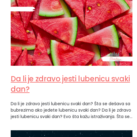
Da li je zdravo jesti lubenicu svaki
dan?
Da li je zdravo jesti lubenicu svaki dan? Šta se dešava sa
bubrezima ako jedete lubenicu svaki dan? Da li je zdravo
jesti lubenicu svaki dan? Evo šta kažu istraživanja. Šta se
dešava sa bubrezima ako stalno jedete lubenicu?
Lubenica je jedno od omiljenih letnjih osveženja. Sočna
je, slatka, sadrži malo kalorija i čak više od…