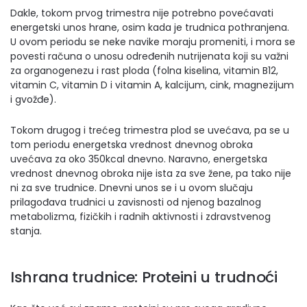
Dakle, tokom prvog trimestra nije potrebno povećavati
energetski unos hrane, osim kada je trudnica pothranjena.
U ovom periodu se neke navike moraju promeniti, i mora se
povesti računa o unosu određenih nutrijenata koji su važni
za organogenezu i rast ploda (folna kiselina, vitamin B12,
vitamin C, vitamin D i vitamin A, kalcijum, cink, magnezijum
i gvožđe).
Tokom drugog i trećeg trimestra plod se uvećava, pa se u
tom periodu energetska vrednost dnevnog obroka
uvećava za oko 350kcal dnevno. Naravno, energetska
vrednost dnevnog obroka nije ista za sve žene, pa tako nije
ni za sve trudnice. Dnevni unos se i u ovom slučaju
prilagođava trudnici u zavisnosti od njenog bazalnog
metabolizma, fizičkih i radnih aktivnosti i zdravstvenog
stanja.
Ishrana trudnice: Proteini u trudnoći