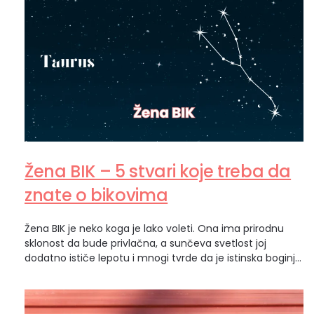
Žena BIK – 5 stvari koje treba da
znate o bikovima
Žena BIK je neko koga je lako voleti. Ona ima prirodnu
sklonost da bude privlačna, a sunčeva svetlost joj
dodatno ističe lepotu i mnogi tvrde da je istinska boginja.
Zvuči otrcano, ali žena BIK je zemaljska kraljica. Prvi
zemljani znak zodijaka i metaforički, ona je trava koja se
pojavljuje posle zime. Kakva je žena BIK?…