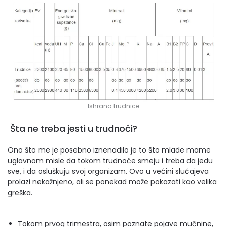
Ishrana trudnice
Šta ne treba jesti u trudnoći?
Ono što me je posebno iznenadilo je to što mlade mame
uglavnom misle da tokom trudnoće smeju i treba da jedu
sve, i da osluškuju svoj organizam. Ovo u većini slučajeva
prolazi nekažnjeno, ali se ponekad može pokazati kao velika
greška.
Tokom prvog trimestra, osim poznate pojave mučnine,