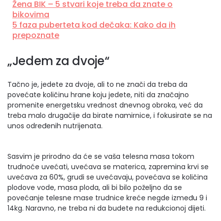
Žena BIK – 5 stvari koje treba da znate o
bikovima
5 faza puberteta kod dečaka: Kako da ih
prepoznate
„Jedem za dvoje“
Tačno je, jedete za dvoje, ali to ne znači da treba da
povećate količinu hrane koju jedete, niti da značajno
promenite energetsku vrednost dnevnog obroka, već da
treba malo drugačije da birate namirnice, i fokusirate se na
unos određenih nutrijenata.
Sasvim je prirodno da će se vaša telesna masa tokom
trudnoće uvećati, uvećava se materica, zapremina krvi se
uvećava za 60%, grudi se uvećavaju, povećava se količina
plodove vode, masa ploda, ali bi bilo poželjno da se
povećanje telesne mase trudnice kreće negde između 9 i
14kg. Naravno, ne treba ni da budete na redukcionoj dijeti.