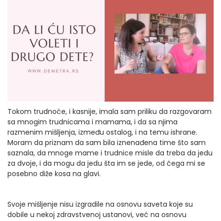
Tokom trudnoće, i kasnije, imala sam priliku da razgovaram
sa mnogim trudnicama i mamama, i da sa njima
razmenim mišljenja, između ostalog, i na temu ishrane.
Moram da priznam da sam bila iznenađena time što sam
saznala, da mnoge mame i trudnice misle da treba da jedu
za dvoje, i da mogu da jedu šta im se jede, od čega mi se
posebno diže kosa na glavi.
Svoje mišljenje nisu izgradile na osnovu saveta koje su
dobile u nekoj zdravstvenoj ustanovi, već na osnovu