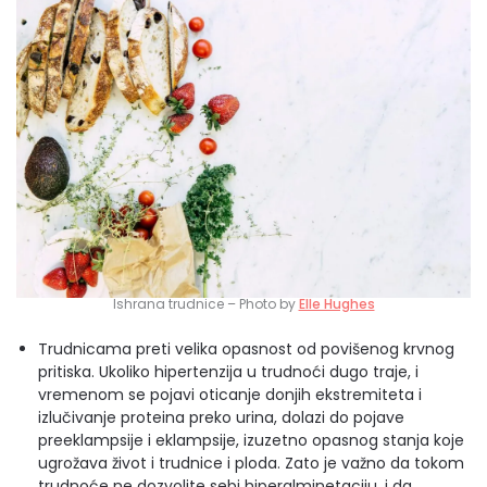
Ishrana trudnice – Photo by
Elle Hughes
Trudnicama preti velika opasnost od povišenog krvnog
pritiska. Ukoliko hipertenzija u trudnoći dugo traje, i
vremenom se pojavi oticanje donjih ekstremiteta i
izlučivanje proteina preko urina, dolazi do pojave
preeklampsije i eklampsije, izuzetno opasnog stanja koje
ugrožava život i trudnice i ploda. Zato je važno da tokom
trudnoće ne dozvolite sebi hiperalminetaciju, i da