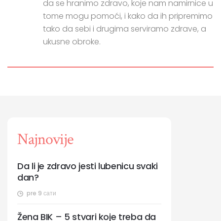
da se hranimo zdravo, koje nam namirnice u
tome mogu pomoći, i kako da ih pripremimo
tako da sebi i drugima serviramo zdrave, a
ukusne obroke.
Najnovije
Da li je zdravo jesti lubenicu svaki
dan?
pre 9 сати
Žena BIK – 5 stvari koje treba da