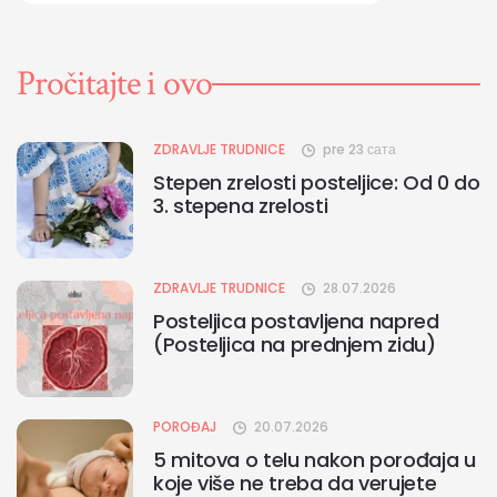
Pročitajte i ovo
ZDRAVLJE TRUDNICE
pre 23 сата
Stepen zrelosti posteljice: Od 0 do
3. stepena zrelosti
ZDRAVLJE TRUDNICE
28.07.2026
Posteljica postavljena napred
(Posteljica na prednjem zidu)
POROĐAJ
20.07.2026
5 mitova o telu nakon porođaja u
koje više ne treba da verujete