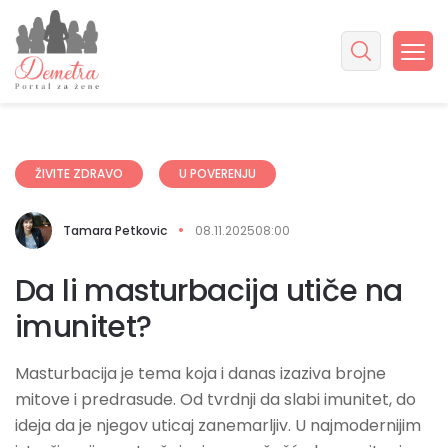
ŽIVITE ZDRAVO
U POVERENJU
Tamara Petkovic
08.11.2025
08:00
Da li masturbacija utiče na
imunitet?
Masturbacija je tema koja i danas izaziva brojne
mitove i predrasude. Od tvrdnji da slabi imunitet, do
ideja da je njegov uticaj zanemarljiv. U najmodernijim