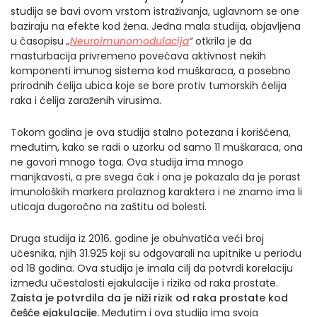
studija se bavi ovom vrstom istraživanja, uglavnom se one
baziraju na efekte kod žena. Jedna mala studija, objavljena
u časopisu
„
Neuroimunomodulacija
“
otkrila je da
masturbacija privremeno povećava aktivnost nekih
komponenti imunog sistema kod muškaraca, a posebno
prirodnih ćelija ubica koje se bore protiv tumorskih ćelija
raka i ćelija zaraženih virusima.
Tokom godina je ova studija stalno potezana i korišćena,
međutim, kako se radi o uzorku od samo 11 muškaraca, ona
ne govori mnogo toga. Ova studija ima mnogo
manjkavosti, a pre svega čak i ona je pokazala da je porast
imunoloških markera prolaznog karaktera i ne znamo ima li
uticaja dugoročno na zaštitu od bolesti.
Druga studija iz 2016. godine je obuhvatiča veći broj
učesnika, njih 31.925 koji su odgovarali na upitnike u periodu
od 18 godina. Ova studija je imala cilj da potvrdi korelaciju
između učestalosti ejakulacije i rizika od raka prostate.
Zaista je potvrdila da je niži rizik od raka prostate kod
češće ejakulacije.
Međutim i ova studija ima svoja