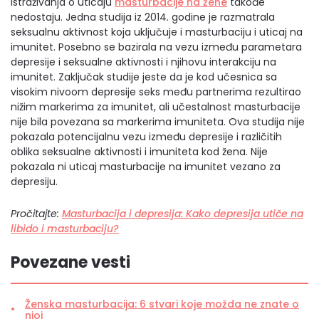
Istraživanja o uticaju
masturbacije na žene
takođe
nedostaju. Jedna studija iz 2014. godine je razmatrala
seksualnu aktivnost koja uključuje i masturbaciju i uticaj na
imunitet. Posebno se bazirala na vezu između parametara
depresije i seksualne aktivnosti i njihovu interakciju na
imunitet. Zaključak studije jeste da je kod učesnica sa
visokim nivoom depresije seks među partnerima rezultirao
nižim markerima za imunitet, ali učestalnost masturbacije
nije bila povezana sa markerima imuniteta. Ova studija nije
pokazala potencijalnu vezu između depresije i različitih
oblika seksualne aktivnosti i imuniteta kod žena. Nije
pokazala ni uticaj masturbacije na imunitet vezano za
depresiju.
Pročitajte:
Masturbacija i depresija: Kako depresija utiče na
libido i masturbaciju?
Povezane vesti
Ženska masturbacija: 6 stvari koje možda ne znate o
njoj