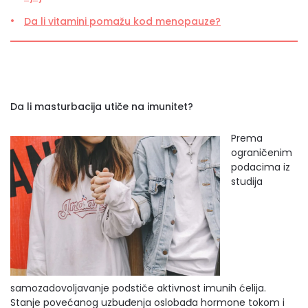
Da li vitamini pomažu kod menopauze?
Da li masturbacija utiče na imunitet?
Prema
ograničenim
podacima iz
studija
samozadovoljavanje podstiče aktivnost imunih ćelija.
Stanje povećanog uzbuđenja oslobađa hormone tokom i