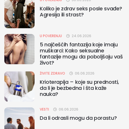
Koliko je zdrav seks posle svađe?
Agresija ili strast?
U POVERENJU
24.06.2026
5 najčešćih fantazija koje imaju
muškarci: Kako seksualne
fantazije mogu da poboljšaju vaš
život?
ŽIVITE ZDRAVO
06.06.2026
Krioterapija – koje su prednosti,
da li je bezbedna i šta kaže
nauka?
VESTI
06.06.2026
Da li odrasli mogu da porastu?