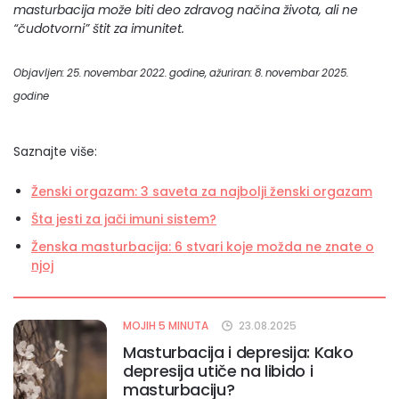
masturbacija može biti deo zdravog načina života, ali ne
“čudotvorni” štit za imunitet.
Objavljen: 25. novembar 2022. godine, ažuriran: 8. novembar 2025.
godine
Saznajte više:
Ženski orgazam: 3 saveta za najbolji ženski orgazam
Šta jesti za jači imuni sistem?
Ženska masturbacija: 6 stvari koje možda ne znate o
njoj
MOJIH 5 MINUTA
23.08.2025
Masturbacija i depresija: Kako
depresija utiče na libido i
masturbaciju?