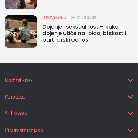
U POVERENJU
01.06.2026
Dojenje i seksualnost – kako
dojenje utiče na libido, bliskost i
partnerski odnos
Roditeljstvo
Porodica
Stil života
Pitajte stručnjaka