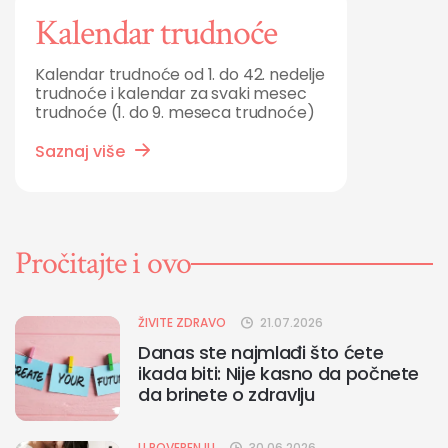
Kalendar trudnoće
Kalendar trudnoće od 1. do 42. nedelje
trudnoće i kalendar za svaki mesec
trudnoće (1. do 9. meseca trudnoće)
Saznaj više
Pročitajte i ovo
ŽIVITE ZDRAVO
21.07.2026
Danas ste najmlađi što ćete
ikada biti: Nije kasno da počnete
da brinete o zdravlju
U POVERENJU
30.06.2026