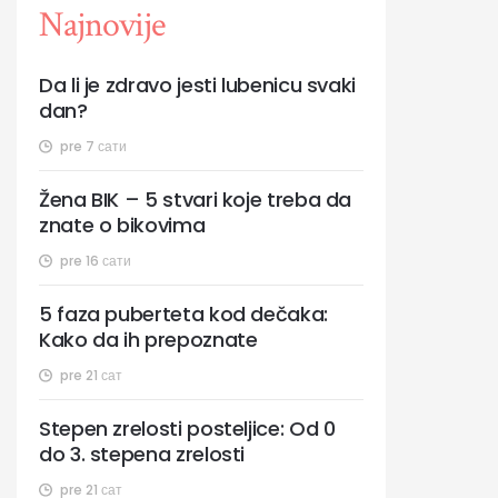
Najnovije
Da li je zdravo jesti lubenicu svaki
dan?
pre 7 сати
Žena BIK – 5 stvari koje treba da
znate o bikovima
pre 16 сати
5 faza puberteta kod dečaka:
Kako da ih prepoznate
pre 21 сат
Stepen zrelosti posteljice: Od 0
do 3. stepena zrelosti
pre 21 сат