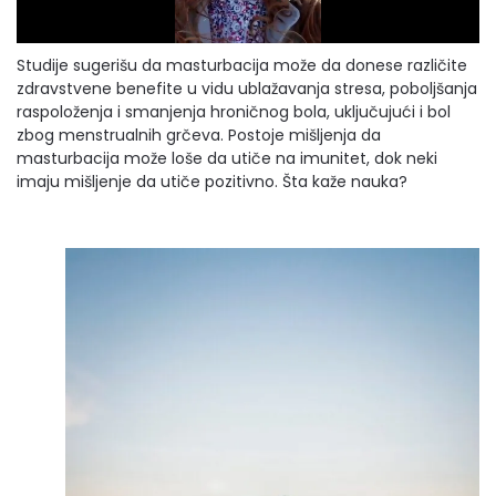
Studije sugerišu da masturbacija može da donese različite
zdravstvene benefite u vidu ublažavanja stresa, poboljšanja
raspoloženja i smanjenja hroničnog bola, uključujući i bol
zbog menstrualnih grčeva. Postoje mišljenja da
masturbacija može loše da utiče na imunitet, dok neki
imaju mišljenje da utiče pozitivno. Šta kaže nauka?