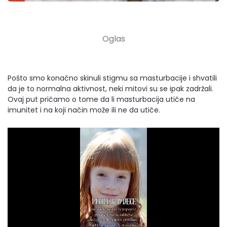
Pošto smo konačno skinuli stigmu sa masturbacije i shvatili
da je to normalna aktivnost, neki mitovi su se ipak zadržali.
Ovaj put pričamo o tome da li masturbacija utiče na
imunitet i na koji način može ili ne da utiče.