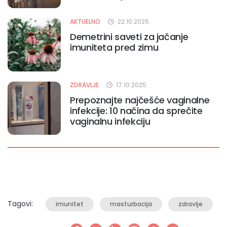
AKTUELNO
22.10.2025
Demetrini saveti za jačanje
imuniteta pred zimu
ZDRAVLJE
17.10.2025
Prepoznajte najčešće vaginalne
infekcije: 10 načina da sprečite
vaginalnu infekciju
Tagovi:
imunitet
masturbacija
zdravlje