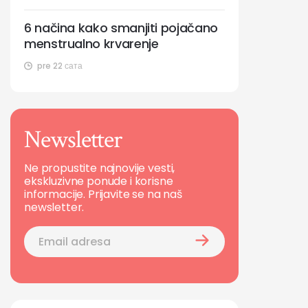
6 načina kako smanjiti pojačano
menstrualno krvarenje
pre 22 сата
Newsletter
Ne propustite najnovije vesti,
ekskluzivne ponude i korisne
informacije. Prijavite se na naš
newsletter.