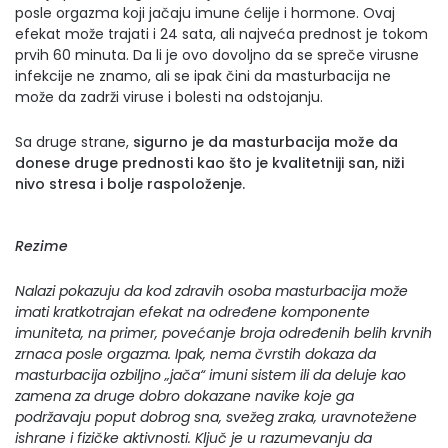
posle orgazma koji jačaju imune ćelije i hormone. Ovaj
efekat može trajati i 24 sata, ali najveća prednost je tokom
prvih 60 minuta. Da li je ovo dovoljno da se spreče virusne
infekcije ne znamo, ali se ipak čini da masturbacija ne
može da zadrži viruse i bolesti na odstojanju.
Sa druge strane,
sigurno je da masturbacija može da
donese druge prednosti kao što je kvalitetniji san, niži
nivo stresa i bolje raspoloženje.
Rezime
Nalazi pokazuju da kod zdravih osoba masturbacija može
imati kratkotrajan efekat na određene komponente
imuniteta, na primer, povećanje broja određenih belih krvnih
zrnaca posle orgazma. Ipak, nema čvrstih dokaza da
masturbacija ozbiljno „jača“ imuni sistem ili da deluje kao
zamena za druge dobro dokazane navike koje ga
podržavaju poput dobrog sna, svežeg zraka, uravnotežene
ishrane i fizičke aktivnosti. Ključ je u razumevanju da