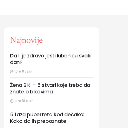
Najnovije
Da li je zdravo jesti lubenicu svaki
dan?
pre 8 сати
Žena BIK – 5 stvari koje treba da
znate o bikovima
pre 18 сати
5 faza puberteta kod dečaka:
Kako da ih prepoznate