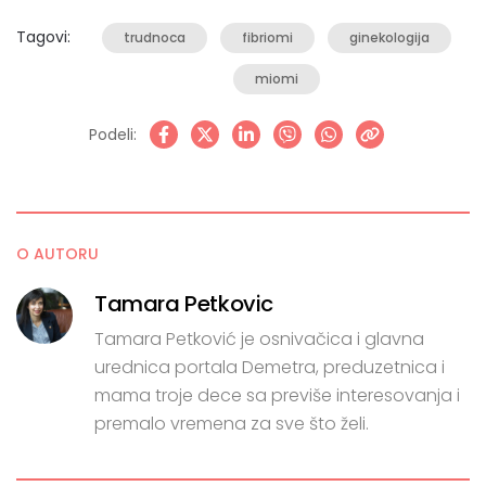
Tagovi:
trudnoca
fibriomi
ginekologija
miomi
Podeli:
O AUTORU
Tamara Petkovic
Tamara Petković je osnivačica i glavna
urednica portala Demetra, preduzetnica i
mama troje dece sa previše interesovanja i
premalo vremena za sve što želi.