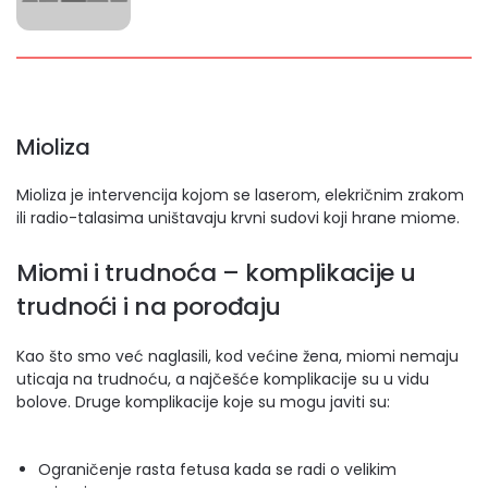
Mioliza
Mioliza je intervencija kojom se laserom, elekričnim zrakom
ili radio-talasima uništavaju krvni sudovi koji hrane miome.
Miomi i trudnoća – komplikacije u
trudnoći i na porođaju
Kao što smo već naglasili, kod većine žena, miomi nemaju
uticaja na trudnoću, a najčešće komplikacije su u vidu
bolove. Druge komplikacije koje su mogu javiti su:
Ograničenje rasta fetusa kada se radi o velikim