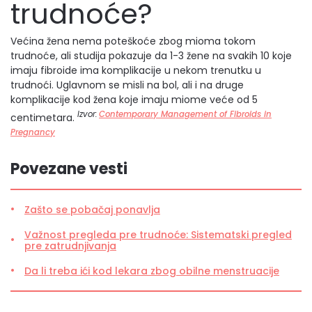
trudnoće?
Većina žena nema poteškoće zbog mioma tokom
trudnoće, ali studija pokazuje da 1-3 žene na svakih 10 koje
imaju fibroide ima komplikacije u nekom trenutku u
trudnoći. Uglavnom se misli na bol, ali i na druge
komplikacije kod žena koje imaju miome veće od 5
Izvor:
Contemporary Management of Fibroids in
centimetara.
Pregnancy
Povezane vesti
Zašto se pobačaj ponavlja
Važnost pregleda pre trudnoće: Sistematski pregled
pre zatrudnjivanja
Da li treba ići kod lekara zbog obilne menstruacije