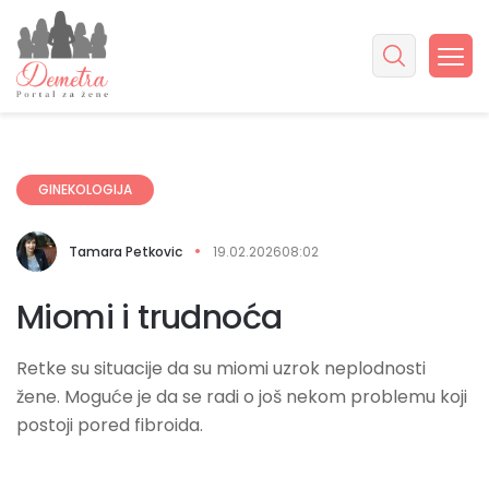
GINEKOLOGIJA
Tamara Petkovic
19.02.2026
08:02
Miomi i trudnoća
Retke su situacije da su miomi uzrok neplodnosti
žene. Moguće je da se radi o još nekom problemu koji
postoji pored fibroida.