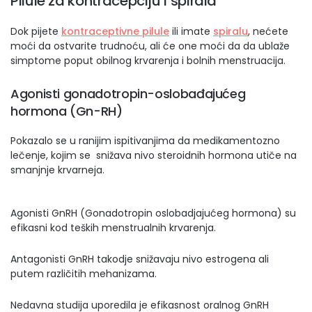
Pilule za kontracepciju i spirala
Dok pijete
kontraceptivne pilule
ili imate
spiralu
, nećete
moći da ostvarite trudnoću, ali će one moći da da ublaže
simptome poput obilnog krvarenja i bolnih menstruacija.
Agonisti gonadotropin-oslobađajućeg
hormona (Gn-RH)
Pokazalo se u ranijim ispitivanjima da medikamentozno
lečenje, kojim se snižava nivo steroidnih hormona utiče na
smanjnje krvarneja.
Agonisti GnRH (Gonadotropin oslobadjajućeg hormona) su
efikasni kod teških menstrualnih krvarenja.
Antagonisti GnRH takodje snižavaju nivo estrogena ali
putem različitih mehanizama.
Nedavna studija uporedila je efikasnost oralnog GnRH