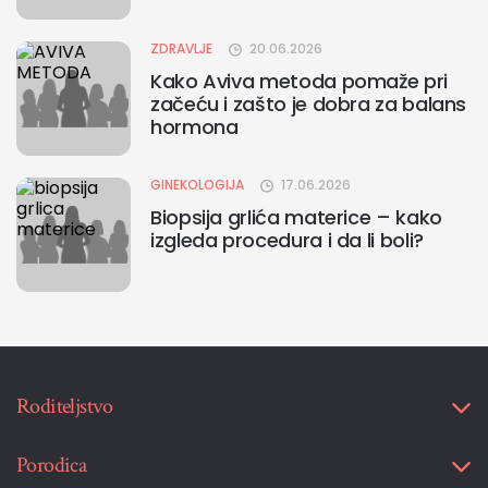
ZDRAVLJE
20.06.2026
Kako Aviva metoda pomaže pri
začeću i zašto je dobra za balans
hormona
GINEKOLOGIJA
17.06.2026
Biopsija grlića materice – kako
izgleda procedura i da li boli?
Roditeljstvo
Porodica