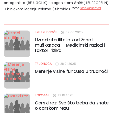
antagonista (RELUGOLIX) sa agonistom GnRH( LEUPRORELIN)
Izvor:
Ginekomedika
u kliničkom lečenju mioma ( fibroida).
PRE TRUDNOĆE
07.06.2025
Uzroci steriliteta kod žena i
muškaraca – Medicinski razlozi i
faktori rizika
TRUDNOĆA
28.01.2025
Merenje visine fundusa u trudnoći
POROĐAJ
23.01.2025
Carski rez: Sve što treba da znate
o carskom rezu