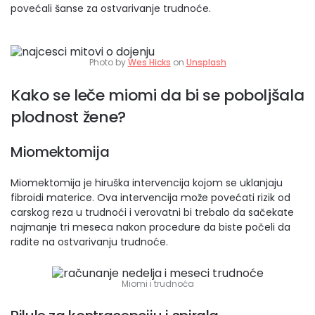
povećali šanse za ostvarivanje trudnoće.
Photo by
Wes Hicks
on
Unsplash
Kako se leče miomi da bi se poboljšala
plodnost žene?
Miomektomija
Miomektomija je hiruška intervencija kojom se uklanjaju
fibroidi materice. Ova intervencija može povećati rizik od
carskog reza u trudnoći i verovatni bi trebalo da sačekate
najmanje tri meseca nakon procedure da biste počeli da
radite na ostvarivanju trudnoće.
Miomi i trudnoća