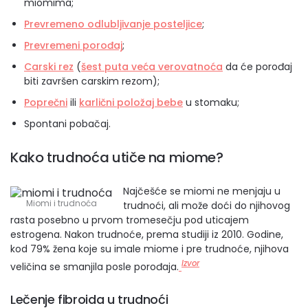
miomima;
Prevremeno odlubljivanje posteljice
;
Prevremeni porođaj
;
Carski rez
(
šest puta veća verovatnoća
da će porođaj
biti završen carskim rezom);
Poprečni
ili
karlični položaj bebe
u stomaku;
Spontani pobačaj.
Kako trudnoća utiče na miome?
Najčešće se miomi ne menjaju u
Miomi i trudnoća
trudnoći, ali može doći do njihovog
rasta posebno u prvom tromesečju pod uticajem
estrogena. Nakon trudnoće, prema studiji iz 2010. Godine,
kod 79% žena koje su imale miome i pre trudnoće, njihova
Izvor
veličina se smanjila posle porođaja.
Lečenje fibroida u trudnoći