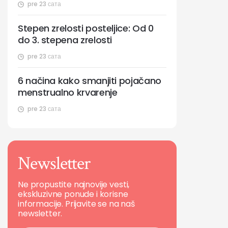
pre 23 сата
Stepen zrelosti posteljice: Od 0
do 3. stepena zrelosti
pre 23 сата
6 načina kako smanjiti pojačano
menstrualno krvarenje
pre 23 сата
Newsletter
Ne propustite najnovije vesti,
ekskluzivne ponude i korisne
informacije. Prijavite se na naš
newsletter.