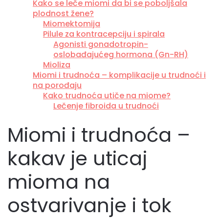
Kako se leče miomi da bi se poboljšala
plodnost žene?
Miomektomija
Pilule za kontracepciju i spirala
Agonisti gonadotropin-
oslobađajućeg hormona (Gn-RH)
Mioliza
Miomi i trudnoća – komplikacije u trudnoći i
na porođaju
Kako trudnoća utiče na miome?
Lečenje fibroida u trudnoći
Miomi i trudnoća –
kakav je uticaj
mioma na
ostvarivanje i tok