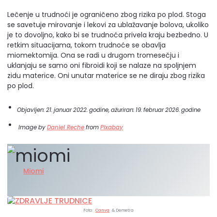
Lečenje u trudnoći je ograničeno zbog rizika po plod. Stoga
se savetuje mirovanje i lekovi za ublažavanje bolova, ukoliko
je to dovoljno, kako bi se trudnoća privela kraju bezbedno. U
retkim situacijama, tokom trudnoće se obavlja
miomektomija. Ona se radi u drugom tromesečju i
uklanjaju se samo oni fibroidi koji se nalaze na spoljnjem
zidu materice. Oni unutar materice se ne diraju zbog rizika
po plod.
Objavljen: 21. januar 2022. godine, ažuriran: 19. februar 2026. godine
Image by
Daniel Reche
from
Pixabay
Miomi
Foto:
Canva
& Demetra