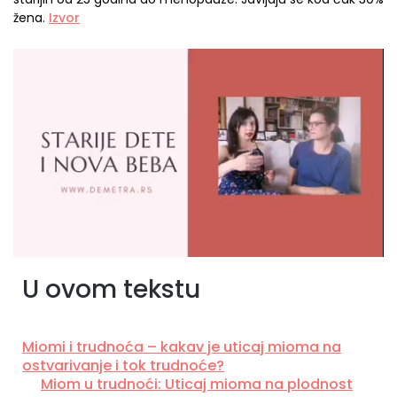
žena.
Izvor
U ovom tekstu
Miomi i trudnoća – kakav je uticaj mioma na
ostvarivanje i tok trudnoće?
Miom u trudnoći: Uticaj mioma na plodnost