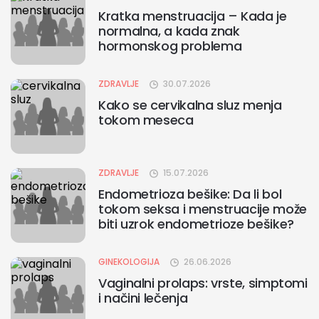
Kratka menstruacija – Kada je
normalna, a kada znak
hormonskog problema
ZDRAVLJE
30.07.2026
Kako se cervikalna sluz menja
tokom meseca
ZDRAVLJE
15.07.2026
Endometrioza bešike: Da li bol
tokom seksa i menstruacije može
biti uzrok endometrioze bešike?
GINEKOLOGIJA
26.06.2026
Vaginalni prolaps: vrste, simptomi
i načini lečenja