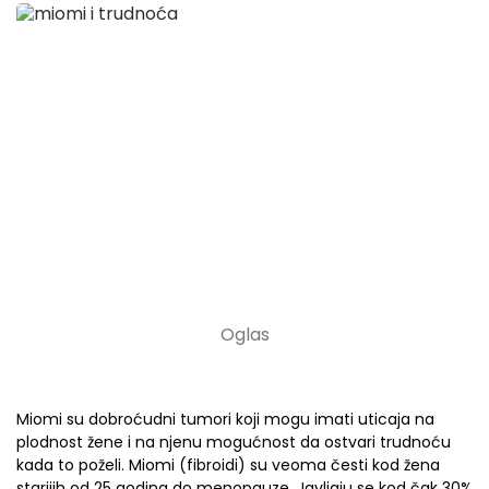
Miomi su dobroćudni tumori koji mogu imati uticaja na
plodnost žene i na njenu mogućnost da ostvari trudnoću
kada to poželi. Miomi (fibroidi) su veoma česti kod žena
starijih od 25 godina do menopauze. Javljaju se kod čak 30%