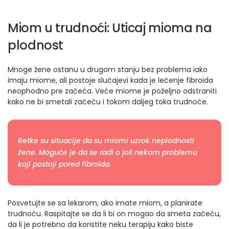
Miom u trudnoći: Uticaj mioma na
plodnost
Mnoge žene ostanu u drugom stanju bez problema iako
imaju miome, ali postoje slučajevi kada je lečenje fibroida
neophodno pre začeća. Veće miome je poželjno odstraniti
kako ne bi smetali začeću i tokom daljeg toka trudnoće.
Retke su situacije da su miomi uzrok neplodnosti
žene. Moguće je da se radi o još nekom problemu
koji postoji pored fibroida.
Posvetujte se sa lekarom, ako imate miom, a planirate
trudnoću. Raspitajte se da li bi on mogao da smeta začeću,
da li je potrebno da koristite neku terapiju kako biste