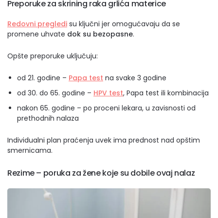
Preporuke za skrining raka grlića materice
Redovni pregledi
su ključni jer omogućavaju da se
promene uhvate
dok su bezopasne
.
Opšte preporuke uključuju:
od 21. godine –
Papa test
na svake 3 godine
od 30. do 65. godine –
HPV test
, Papa test ili kombinacija
nakon 65. godine – po proceni lekara, u zavisnosti od
prethodnih nalaza
Individualni plan praćenja uvek ima prednost nad opštim
smernicama.
Rezime – poruka za žene koje su dobile ovaj nalaz