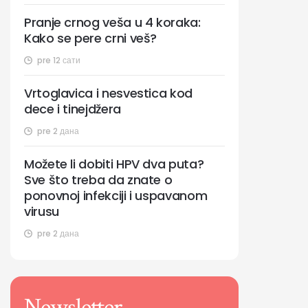
Pranje crnog veša u 4 koraka:
Kako se pere crni veš?
pre 12 сати
Vrtoglavica i nesvestica kod
dece i tinejdžera
pre 2 дана
Možete li dobiti HPV dva puta?
Sve što treba da znate o
ponovnoj infekciji i uspavanom
virusu
pre 2 дана
Newsletter