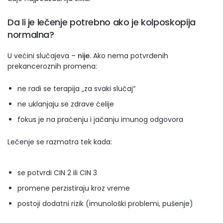
Da li je lečenje potrebno ako je kolposkopija
normalna?
U većini slučajeva –
nije
. Ako nema potvrđenih
prekanceroznih promena:
ne radi se terapija „za svaki slučaj“
ne uklanjaju se zdrave ćelije
fokus je na praćenju i jačanju imunog odgovora
Lečenje se razmatra tek kada:
se potvrdi CIN 2 ili CIN 3
promene perzistiraju kroz vreme
postoji dodatni rizik (imunološki problemi, pušenje)