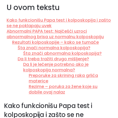
U ovom tekstu
Kako funkcionišu Papa test i kolposkopija i zašto
se ne poklapaju uvek
Abnormalni PAPA test: Najčešći uzroci
abnormalnog brisa uz normalnu kolposkopiju
Rezultati kolposkopije – kako se tumače
Šta znači normalna kolposkopija?
Šta znači abnormalna kolposkopija?
Da li treba tražiti drugo mišljenje?
Da li je lečenje potrebno ako je
kolposkopija normalna?
Preporuke za skrining raka grlića
materice
Rezime – poruka za žene koje su
dobile ovaj nalaz
Kako funkcionišu Papa test i
kolposkopija i zašto se ne