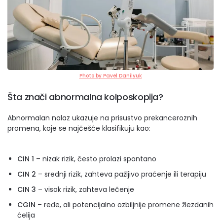
Photo by Pavel Danilyuk
Šta znači abnormalna kolposkopija?
Abnormalan nalaz ukazuje na prisustvo prekanceroznih
promena, koje se najčešće klasifikuju kao:
CIN 1
– nizak rizik, često prolazi spontano
CIN 2
– srednji rizik, zahteva pažljivo praćenje ili terapiju
CIN 3
– visok rizik, zahteva lečenje
CGIN
– ređe, ali potencijalno ozbiljnije promene žlezdanih
ćelija