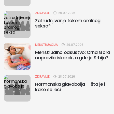
ZDRAVLJE
29.07.2026
Zatrudnjivanje tokom oralnog
seksa?
MENSTRUACIJA
29.07.2026
Menstrualno odsustvo: Crna Gora
napravila iskorak, a gde je Srbija?
ZDRAVLJE
28.07.2026
Hormonska glavobolja – šta je i
kako se leči