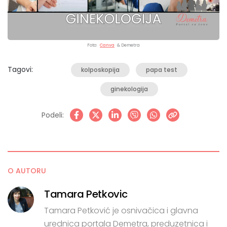
Foto:
Canva
& Demetra
Tagovi:
kolposkopija
papa test
ginekologija
Podeli:
O AUTORU
Tamara Petkovic
Tamara Petković je osnivačica i glavna
urednica portala Demetra, preduzetnica i