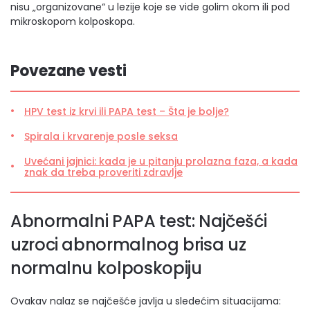
nisu „organizovane“ u lezije koje se vide golim okom ili pod
mikroskopom kolposkopa.
Povezane vesti
HPV test iz krvi ili PAPA test – Šta je bolje?
Spirala i krvarenje posle seksa
Uvećani jajnici: kada je u pitanju prolazna faza, a kada
znak da treba proveriti zdravlje
Abnormalni PAPA test: Najčešći
uzroci abnormalnog brisa uz
normalnu kolposkopiju
Ovakav nalaz se najčešće javlja u sledećim situacijama: