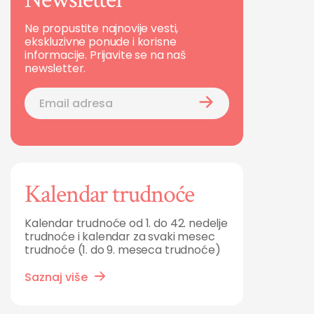
Ne propustite najnovije vesti,
ekskluzivne ponude i korisne
informacije. Prijavite se na naš
newsletter.
Kalendar trudnoće
Kalendar trudnoće od 1. do 42. nedelje
trudnoće i kalendar za svaki mesec
trudnoće (1. do 9. meseca trudnoće)
Saznaj više