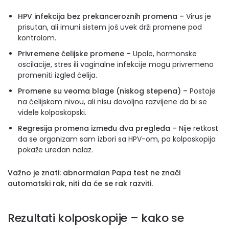
HPV infekcija bez prekanceroznih promena –
Virus je
prisutan, ali imuni sistem još uvek drži promene pod
kontrolom.
Privremene ćelijske promene –
Upale, hormonske
oscilacije, stres ili vaginalne infekcije mogu privremeno
promeniti izgled ćelija.
Promene su veoma blage (niskog stepena) –
Postoje
na ćelijskom nivou, ali nisu dovoljno razvijene da bi se
videle kolposkopski.
Regresija promena između dva pregleda –
Nije retkost
da se organizam sam izbori sa HPV-om, pa kolposkopija
pokaže uredan nalaz.
Važno je znati: abnormalan Papa test ne znači
automatski rak, niti da će se rak razviti.
Rezultati kolposkopije – kako se