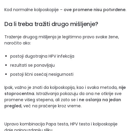
Kod normalne kolposkopije –
ove promene nisu potvrđene
.
Da li treba tražiti drugo mišljenje?
Traženje drugog mišljenja je legitimno pravo svake žene,
naročito ako:
postoji dugotrajna HPV infekcija
rezultati se ponavljaju
postoji lični osećaj nesigurnosti
Ipak, važno je znati da kolposkopija, kao i svaka metoda,
nije
stoprocentna
. Istraživanja pokazuju da ona ne otkrije sve
promene višeg stepena, ali zato se i
ne oslanja na jedan
pregled
, već na praćenje kroz vreme.
Upravo kombinacija Papa testa, HPV testa i kolposkopije
daje najpouzdaniju sliku.