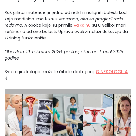
Rak grlića materice je jedna od retkih malignih bolesti kod
koje medicina ima luksuz vremena,
ako se pregledi rade
redovno
. A osobe koje su primile
vakcinu
su u velikoj meri
zaštićene od ove bolesti. Upravo ovakvi nalazi dokazuju da
skrining funkcioniše.
Objavljen: 10. februara 2026. godine, ažuriran: 1. april 2026.
godine
Sve o ginekologiji možete čitati u kategoriji
GINEKOLOGIJA
⇓