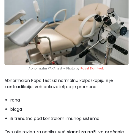
Abnormalni PAPA test – Photo by
Pavel Danilyuk
Abnormalan Papa test uz normalnu kolposkopiju
nije
kontradikcija
, već pokazatelj da je promena:
rana
blaga
ili trenutno pod kontrolom imunog sistema
Ovo nije razlog za paniku, već
signal za pažljivo praćenje
.