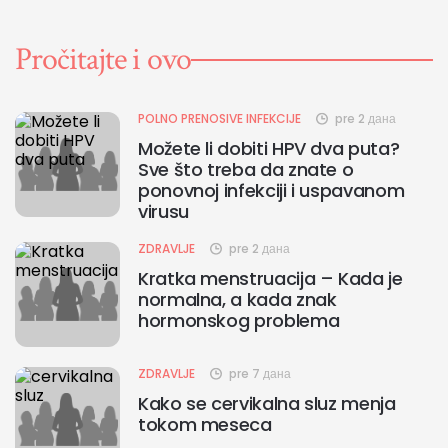
Pročitajte i ovo
POLNO PRENOSIVE INFEKCIJE
pre 2 дана
Možete li dobiti HPV dva puta?
Sve što treba da znate o
ponovnoj infekciji i uspavanom
virusu
ZDRAVLJE
pre 2 дана
Kratka menstruacija – Kada je
normalna, a kada znak
hormonskog problema
ZDRAVLJE
pre 7 дана
Kako se cervikalna sluz menja
tokom meseca