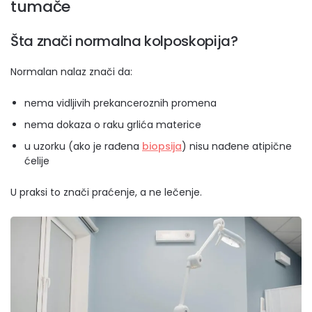
tumače
Šta znači normalna kolposkopija?
Normalan nalaz znači da:
nema vidljivih prekanceroznih promena
nema dokaza o raku grlića materice
u uzorku (ako je rađena
biopsija
) nisu nađene atipične
ćelije
U praksi to znači praćenje, a ne lečenje.