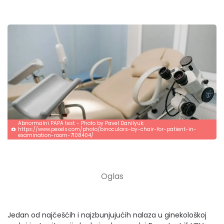
Abnormalni PAPA test - Photo by Pavel Danilyuk:
https://www.pexels.com/photo/binoculars-by-chair-for-patient-in-
examination-room-7108404/
Jedan od najčešćih i najzbunjujućih nalaza u ginekološkoj