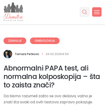
ZDRAVLJE
GINEKOLOGIJA
Tamara Petkovic
04.03.2026
14:59
Abnormalni PAPA test, ali
normalna kolposkopija – šta
to zaista znači?
Da bismo razumeli zašto se ovo dešava, važno je
znati šta svaki od ovih testova zapravo pokazuje.