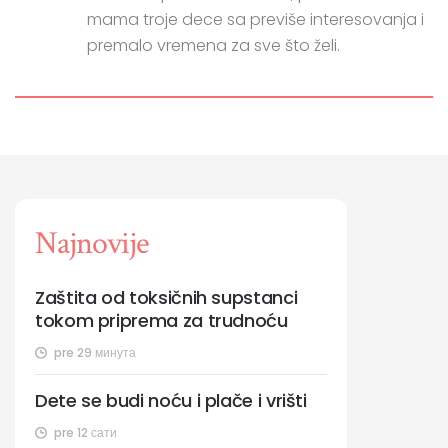
mama troje dece sa previše interesovanja i
premalo vremena za sve što želi.
Najnovije
Zaštita od toksičnih supstanci
tokom priprema za trudnoću
pre 29 минута
Dete se budi noću i plače i vrišti
pre 12 сати