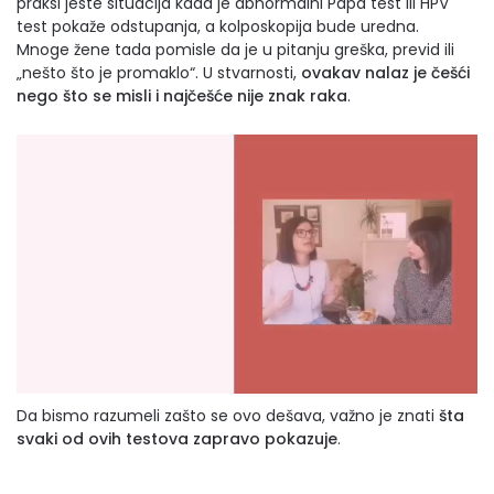
praksi jeste situacija kada je abnormalni Papa test ili HPV
test pokaže odstupanja, a kolposkopija bude uredna.
Mnoge žene tada pomisle da je u pitanju greška, previd ili
„nešto što je promaklo“. U stvarnosti,
ovakav nalaz je češći
nego što se misli i najčešće nije znak raka
.
Da bismo razumeli zašto se ovo dešava, važno je znati
šta
svaki od ovih testova zapravo pokazuje
.