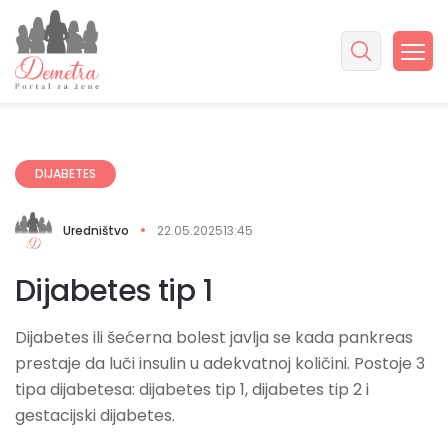
DIJABETES
Uredništvo
22.05.2025
13:45
Dijabetes tip 1
Dijabetes ili šećerna bolest javlja se kada pankreas
prestaje da luči insulin u adekvatnoj količini. Postoje 3
tipa dijabetesa: dijabetes tip 1, dijabetes tip 2 i
gestacijski dijabetes.