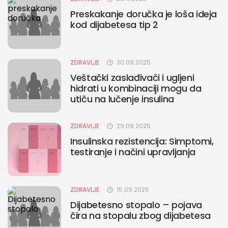
Preskakanje doručka je loša ideja
kod dijabetesa tip 2
ZDRAVLJE
30.09.2025
Veštački zaslađivači i ugljeni
hidrati u kombinaciji mogu da
utiču na lučenje insulina
ZDRAVLJE
29.09.2025
Insulinska rezistencija: Simptomi,
testiranje i načini upravljanja
ZDRAVLJE
15.09.2025
Dijabetesno stopalo – pojava
čira na stopalu zbog dijabetesa