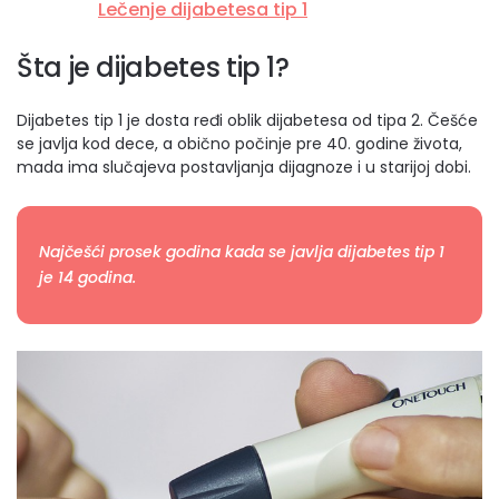
Lečenje dijabetesa tip 1
Šta je dijabetes tip 1?
Dijabetes tip 1 je dosta ređi oblik dijabetesa od tipa 2. Češće
se javlja kod dece, a obično počinje pre 40. godine života,
mada ima slučajeva postavljanja dijagnoze i u starijoj dobi.
Najčešći prosek godina kada se javlja dijabetes tip 1
je 14 godina.