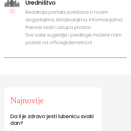
Uredništvo
Redakcija portala izveštava o novim
događajima, istraživanjima, informacijama.
Prenosi vesti i ustupa prostor.
Sve vaše sugestije i predloge možete nam
poslati na office@demetra.rs
Najnovije
Da li je zdravo jesti lubenicu svaki
dan?