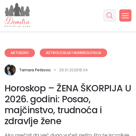
AKTUELNO
ASTROLOGIJA I NUMEROLOGIJA
Tamara Petkovic
29.01.2026
18:04
Horoskop – ŽENA ŠKORPIJA U
2026. godini: Posao,
majčinstvo, trudnoća i
zdravlje žene
Ako osećaš da već dugo vučeš nešto što te iscrpljuje,