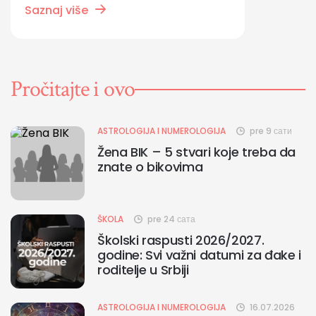
Saznaj više
Pročitajte i ovo
ASTROLOGIJA I NUMEROLOGIJA
pre 9 сати
Žena BIK – 5 stvari koje treba da
znate o bikovima
ŠKOLA
pre 24 сата
Školski raspusti 2026/2027.
godine: Svi važni datumi za đake i
roditelje u Srbiji
ASTROLOGIJA I NUMEROLOGIJA
16.07.2026