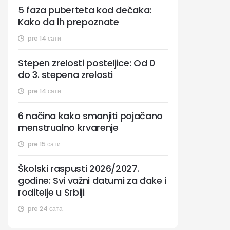
5 faza puberteta kod dečaka:
Kako da ih prepoznate
pre 14 сати
Stepen zrelosti posteljice: Od 0
do 3. stepena zrelosti
pre 14 сати
6 načina kako smanjiti pojačano
menstrualno krvarenje
pre 15 сати
Školski raspusti 2026/2027.
godine: Svi važni datumi za đake i
roditelje u Srbiji
pre 24 сата