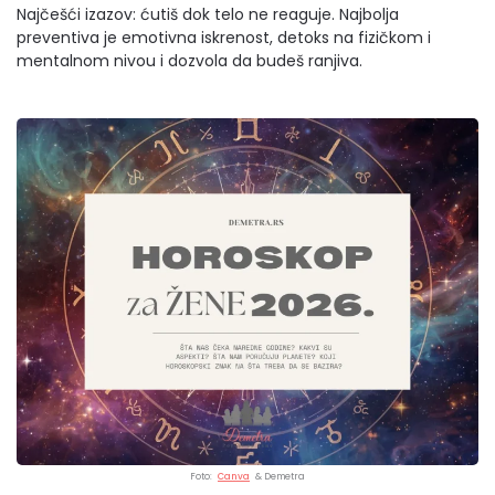
Najčešći izazov: ćutiš dok telo ne reaguje. Najbolja
preventiva je emotivna iskrenost, detoks na fizičkom i
mentalnom nivou i dozvola da budeš ranjiva.
Foto:
Canva
& Demetra