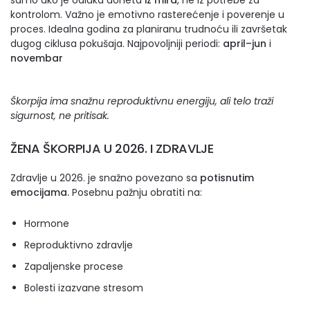
samo ako je odluka doneta
iz mira
, ne iz potrebe za
kontrolom. Važno je emotivno rasterećenje i poverenje u
proces. Idealna godina za planiranu trudnoću ili završetak
dugog ciklusa pokušaja. Najpovoljniji periodi:
april–jun
i
novembar
Škorpija ima snažnu reproduktivnu energiju, ali telo traži
sigurnost, ne pritisak.
ŽENA ŠKORPIJA U 2026. I ZDRAVLJE
Zdravlje u 2026. je snažno povezano sa
potisnutim
emocijama.
Posebnu pažnju obratiti na:
Hormone
Reproduktivno zdravlje
Zapaljenske procese
Bolesti izazvane stresom