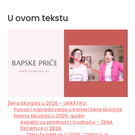
U ovom tekstu
Žena škorpija u 2026 – UKRATKO:
Posao i napredovanje u karijeri žene škorpije
Mama škorpija u 2026. godni
Aspekti za plodnost i trudnoću – ŽENA
ŠKORPIJA U 2026.
ŽENA ŠKORPIJA U 2026. I ZDRAVLJE