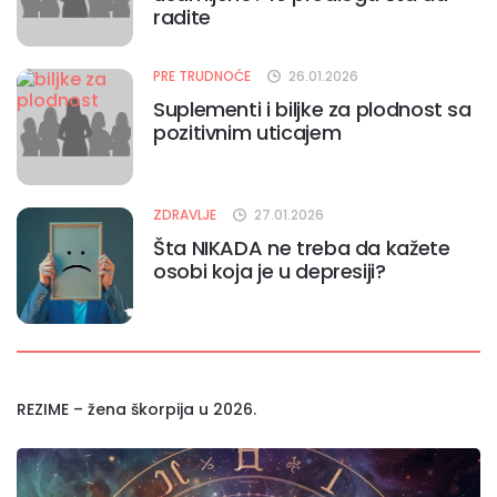
radite
PRE TRUDNOĆE
26.01.2026
Suplementi i biljke za plodnost sa
pozitivnim uticajem
ZDRAVLJE
27.01.2026
Šta NIKADA ne treba da kažete
osobi koja je u depresiji?
REZIME – žena škorpija u 2026.