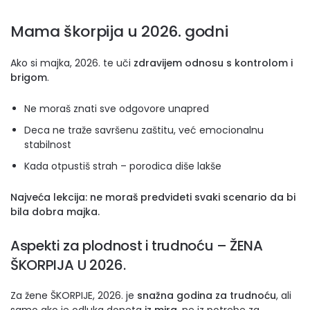
Mama škorpija u 2026. godni
Ako si majka, 2026. te uči
zdravijem odnosu s kontrolom i
brigom
.
Ne moraš znati sve odgovore unapred
Deca ne traže savršenu zaštitu, već emocionalnu
stabilnost
Kada otpustiš strah – porodica diše lakše
Najveća lekcija: ne moraš predvideti svaki scenario da bi
bila dobra majka.
Aspekti za plodnost i trudnoću – ŽENA
ŠKORPIJA U 2026.
Za žene ŠKORPIJE, 2026. je
snažna godina za trudnoću
, ali