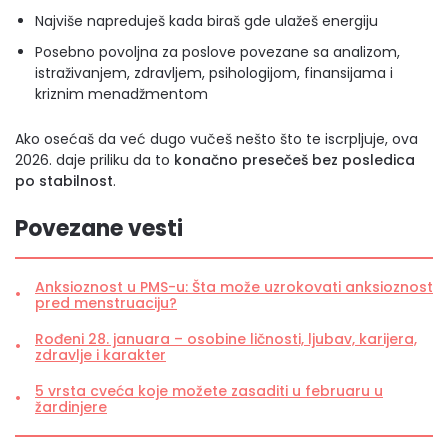
Najviše napreduješ kada biraš gde ulažeš energiju
Posebno povoljna za poslove povezane sa analizom,
istraživanjem, zdravljem, psihologijom, finansijama i
kriznim menadžmentom
Ako osećaš da već dugo vučeš nešto što te iscrpljuje, ova
2026. daje priliku da to
konačno presečeš bez posledica
po stabilnost
.
Povezane vesti
Anksioznost u PMS-u: Šta može uzrokovati anksioznost
pred menstruaciju?
Rođeni 28. januara – osobine ličnosti, ljubav, karijera,
zdravlje i karakter
5 vrsta cveća koje možete zasaditi u februaru u
žardinjere