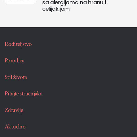
sa alergijama na hranu i
celijakijom
Roditeljstvo
Porodica
Stil života
Pitajte stručnjaka
Zdravlje
Aktuelno