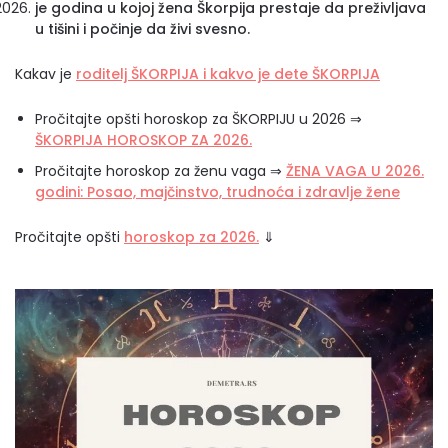
je godina u kojoj žena Škorpija prestaje da preživljava
u tišini i počinje da živi svesno.
Kakav je
roditelj ŠKORPIJA i kakvo je dete ŠKORPIJA
Pročitajte opšti horoskop za ŠKORPIJU u 2026 ⇒
ŠKORPIJA HOROSKOP ZA 2026.
Pročitajte horoskop za ženu vaga ⇒
ŽENA VAGA U 2026.
godini: Posao, majčinstvo, trudnoća i zdravlje žene
Pročitajte opšti
horoskop za 2026.
⇓