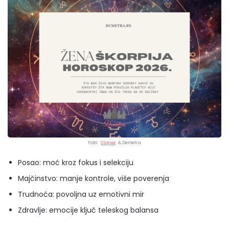
Foto:
Canva
& Demetra
Posao: moć kroz fokus i selekciju
Majčinstvo: manje kontrole, više poverenja
Trudnoća: povoljna uz emotivni mir
Zdravlje: emocije ključ teleskog balansa