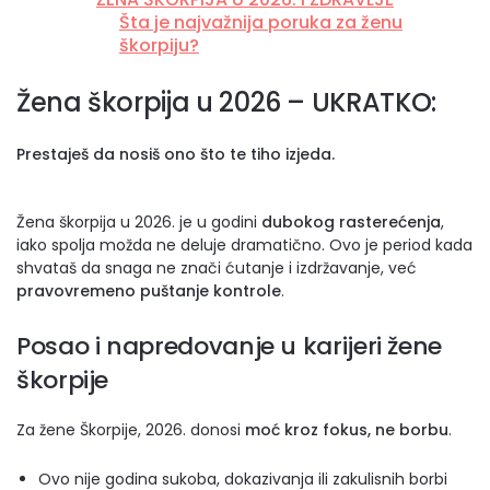
Šta je najvažnija poruka za ženu
škorpiju?
Žena škorpija u 2026 – UKRATKO:
Prestaješ da nosiš ono što te tiho izjeda.
Žena škorpija u 2026. je u godini
dubokog rasterećenja
,
iako spolja možda ne deluje dramatično. Ovo je period kada
shvataš da snaga ne znači ćutanje i izdržavanje, već
pravovremeno puštanje kontrole
.
Posao i napredovanje u karijeri žene
škorpije
Za žene Škorpije, 2026. donosi
moć kroz fokus, ne borbu
.
Ovo nije godina sukoba, dokazivanja ili zakulisnih borbi