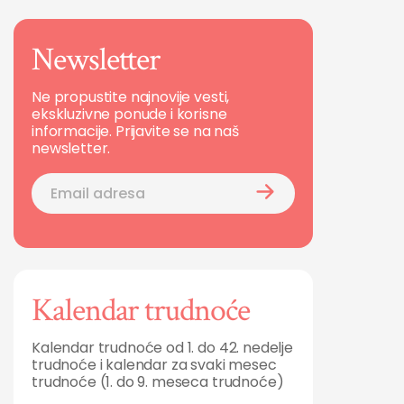
Newsletter
Ne propustite najnovije vesti,
ekskluzivne ponude i korisne
informacije. Prijavite se na naš
newsletter.
Kalendar trudnoće
Kalendar trudnoće od 1. do 42. nedelje
trudnoće i kalendar za svaki mesec
trudnoće (1. do 9. meseca trudnoće)