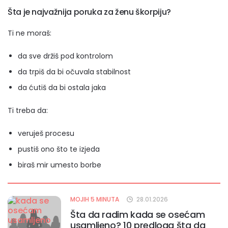
Šta je najvažnija poruka za ženu škorpiju?
Ti ne moraš:
da sve držiš pod kontrolom
da trpiš da bi očuvala stabilnost
da ćutiš da bi ostala jaka
Ti treba da:
veruješ procesu
pustiš ono što te izjeda
biraš mir umesto borbe
MOJIH 5 MINUTA
28.01.2026
Šta da radim kada se osećam
usamljeno? 10 predloga šta da