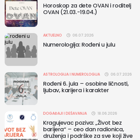
Horoskop za dete OVAN i roditelj
OVAN (21.03.-19.04.)
AKTUELNO
06.07.2026
Numerologija: Rođeni u julu
ASTROLOGIJA I NUMEROLOGIJA
06.07.2026
Rođeni 6. jula – osobine ličnosti,
ljubav, karijera i karakter
DOGAĐAJI I DEŠAVANJA
18.06.2026
Kragujevac poziva: „Život bez
barijera“ – ceo dan radionica,
druženja i podrške za sve koji žive