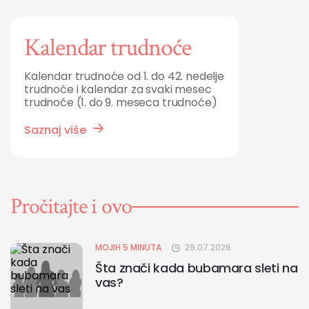
Kalendar trudnoće
Kalendar trudnoće od 1. do 42. nedelje
trudnoće i kalendar za svaki mesec
trudnoće (1. do 9. meseca trudnoće)
Saznaj više
Pročitajte i ovo
MOJIH 5 MINUTA
29.07.2026
Šta znači kada bubamara sleti na
vas?