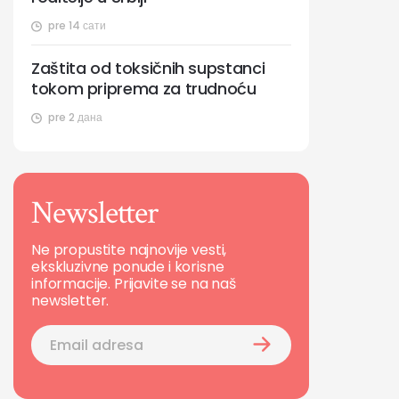
pre 14 сати
Zaštita od toksičnih supstanci
tokom priprema za trudnoću
pre 2 дана
Newsletter
Ne propustite najnovije vesti,
ekskluzivne ponude i korisne
informacije. Prijavite se na naš
newsletter.