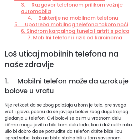
3. Razgovor telefonom prilikom vožnje
automobila
4. Bakterije na mobilnom telefonu
5. Upotreba mobilnog telefona tokom noći
6. Sindrom karpalnog tunela i artritis palca
7. Mobilni telefoni i rizik od karcinoma
Loš uticaj mobilnih telefona na
naše zdravlje
1. Mobilni telefon može da uzrokuje
bolove u vratu
Nije retkost da se zbog položaja u kom je telo, pre svega
vrat i glava, počnu da se javljaju bolovi zbog dugotrajnog
gledanja u telefon. Ovi bolovi se osim u vratnom delu
kičme mogu javiti u bilo kom delu leđa, kao i duž celih ruku.
Bilo bi dobro da se potrudite da telefon držite bliže licu
ispred sebe, kako ne biste stalno bili u tom savijenom