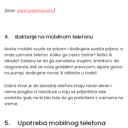
(Izvor:
www.webmd.com
)
4. Bakterije na mobilnom telefonu
Nosite mobilni svuda sa sobom i dodirujete svašta prljavo, a
onda uzimate telefon. Koliko ga često čistite? Retko ili
nikada? Dešava se da ga zamažete znojem, šminkom, da
razgovarate dok se voize gradskim prevozom, sipate gorivo
na pumpi, dodirujete novac ili odlazite u toalet.
Dobra stvar je da današnji telefoni imaju ravan ekran i
nema pregiba ni tastature u koju se prljavština više
zavlačila. Ipak, ne bi bilo loše da ga prebrišete s vremena na
vreme.
5. Upotreba mobilnog telefona