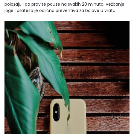
položaju i da pravite pauze na svakih 20 minuta. Vežbanje
joge i pilatesa je odlična preventiva za bolove u vratu.