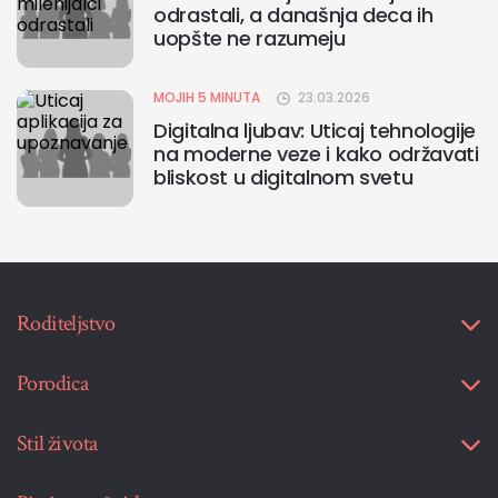
odrastali, a današnja deca ih
uopšte ne razumeju
MOJIH 5 MINUTA
23.03.2026
Digitalna ljubav: Uticaj tehnologije
na moderne veze i kako održavati
bliskost u digitalnom svetu
Roditeljstvo
Porodica
Stil života