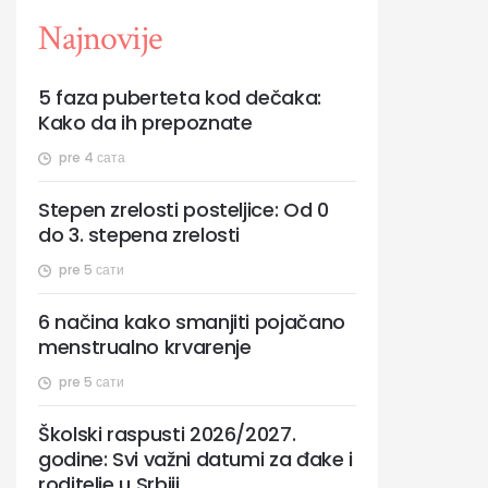
Najnovije
5 faza puberteta kod dečaka:
Kako da ih prepoznate
pre 4 сата
Stepen zrelosti posteljice: Od 0
do 3. stepena zrelosti
pre 5 сати
6 načina kako smanjiti pojačano
menstrualno krvarenje
pre 5 сати
Školski raspusti 2026/2027.
godine: Svi važni datumi za đake i
roditelje u Srbiji