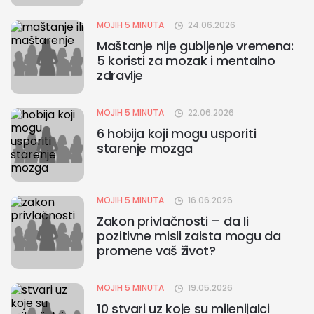
MOJIH 5 MINUTA
24.06.2026
Maštanje nije gubljenje vremena:
5 koristi za mozak i mentalno
zdravlje
MOJIH 5 MINUTA
22.06.2026
6 hobija koji mogu usporiti
starenje mozga
MOJIH 5 MINUTA
16.06.2026
Zakon privlačnosti – da li
pozitivne misli zaista mogu da
promene vaš život?
MOJIH 5 MINUTA
19.05.2026
10 stvari uz koje su milenijalci