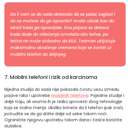
Da li vam se do sada dešavalo da se palac zaglavi i
da ne možete da ga ispravite? Imate utisak kao da
iskoči kada ga ispravljate. Ova pojava se dešava
kada dođe do oštećenja omotača oko tetive, pa
tetiva ne može slobodno da klizi. Tretman uključuje
maksimalno skraćenje vremena koje se koristi uz
mobilni telefon do daljnjeg.
7. Mobilni telefoni i rizik od karcinoma
Nijedna studija do sada nije pokazala čvrstu vezu između
pojave raka i upotrebe
mobilnih telefona
. Pojedine studije i
dalje traju, ali veoma ih je teško sprovesti zbog tehnologije
koja se stalno menja. Ukoliko brinete da li telefon ipak zrači,
potrudite se da ga držite dalje od sebe tokom noći.
Ograničite njegovu upotrebu tokom dana i češće koristite
slušalice.