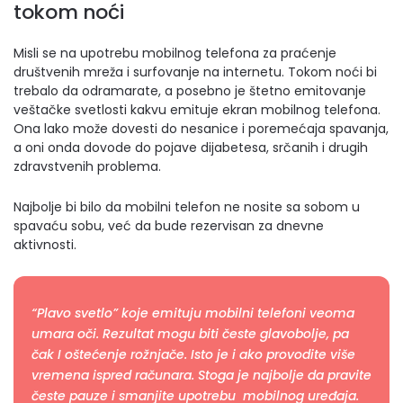
tokom noći
Misli se na upotrebu mobilnog telefona za praćenje
društvenih mreža i surfovanje na internetu. Tokom noći bi
trebalo da odramarate, a posebno je štetno emitovanje
veštačke svetlosti kakvu emituje ekran mobilnog telefona.
Ona lako može dovesti do nesanice i poremećaja spavanja,
a oni onda dovode do pojave dijabetesa, srčanih i drugih
zdravstvenih problema.
Najbolje bi bilo da mobilni telefon ne nosite sa sobom u
spavaću sobu, već da bude rezervisan za dnevne
aktivnosti.
“Plavo svetlo” koje emituju mobilni telefoni veoma
umara oči. Rezultat mogu biti česte glavobolje, pa
čak I oštećenje rožnjače. Isto je i ako provodite više
vremena ispred računara. Stoga je najbolje da pravite
česte pauze i smanjite upotrebu mobilnog uređaja.