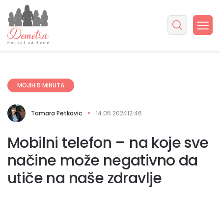
MOJIH 5 MINUTA
Tamara Petkovic
14.05.2024
12:46
Mobilni telefon – na koje sve
načine može negativno da
utiče na naše zdravlje