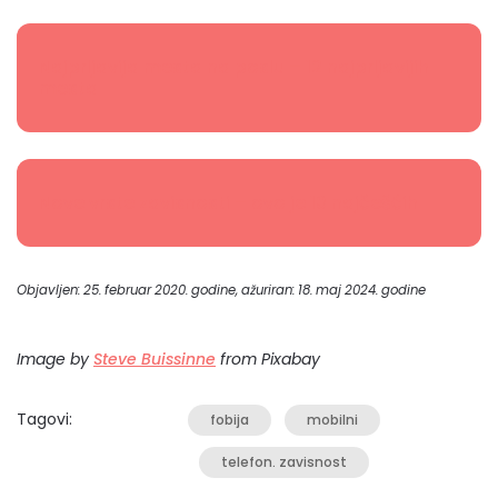
Najprljavija mesta na poslu – 12 najprljavijih
mesta
Nove vrste zavisnosti – ovo je 10 najčešćih
Objavljen: 25. februar 2020. godine, ažuriran: 18. maj 2024. godine
Image by
Steve Buissinne
from Pixabay
Tagovi:
fobija
mobilni
telefon. zavisnost