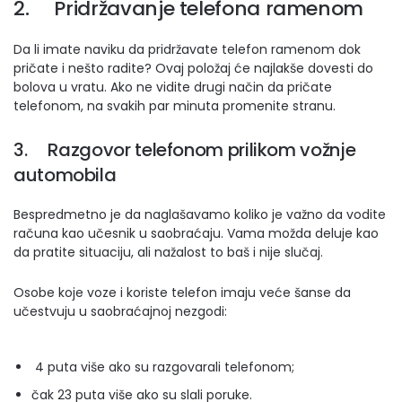
2. Pridržavanje telefona ramenom
Da li imate naviku da pridržavate telefon ramenom dok
pričate i nešto radite? Ovaj položaj će najlakše dovesti do
bolova u vratu. Ako ne vidite drugi način da pričate
telefonom, na svakih par minuta promenite stranu.
3. Razgovor telefonom prilikom vožnje
automobila
Bespredmetno je da naglašavamo koliko je važno da vodite
računa kao učesnik u saobraćaju. Vama možda deluje kao
da pratite situaciju, ali nažalost to baš i nije slučaj.
Osobe koje voze i koriste telefon imaju veće šanse da
učestvuju u saobraćajnoj nezgodi:
4 puta više ako su razgovarali telefonom;
čak 23 puta više ako su slali poruke.