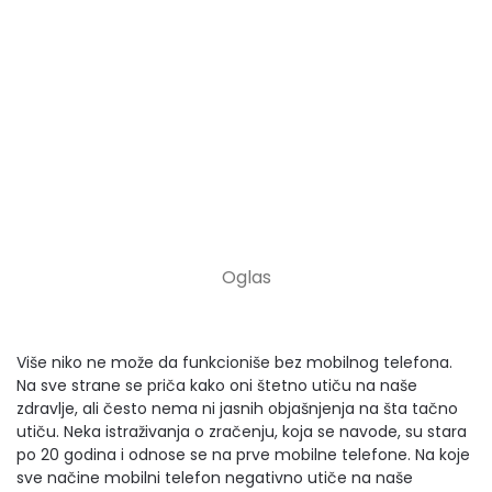
Više niko ne može da funkcioniše bez mobilnog telefona.
Na sve strane se priča kako oni štetno utiču na naše
zdravlje, ali često nema ni jasnih objašnjenja na šta tačno
utiču. Neka istraživanja o zračenju, koja se navode, su stara
po 20 godina i odnose se na prve mobilne telefone. Na koje
sve načine mobilni telefon negativno utiče na naše