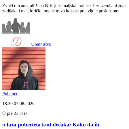
Zvuči otrcano, ali žena BIK je zemaljska kraljica. Prvi zemljani znak
zodijaka i metaforički, ona je trava koja se pojavljuje posle zime.
Uredništvo
Pubertet
18:30
07.08.2026
pre 23 сата
5 faza puberteta kod dečaka: Kako da ih