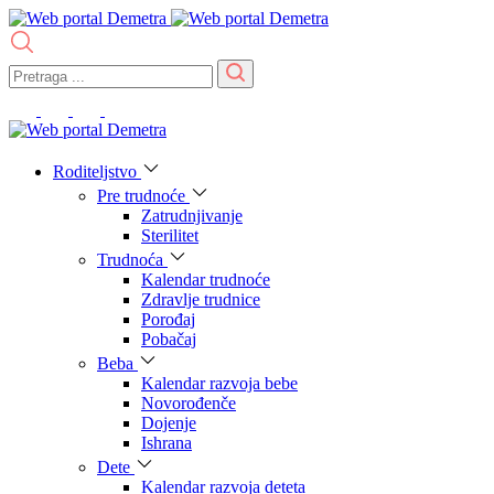
Roditeljstvo
Pre trudnoće
Zatrudnjivanje
Sterilitet
Trudnoća
Kalendar trudnoće
Zdravlje trudnice
Porođaj
Pobačaj
Beba
Kalendar razvoja bebe
Novorođenče
Dojenje
Ishrana
Dete
Kalendar razvoja deteta