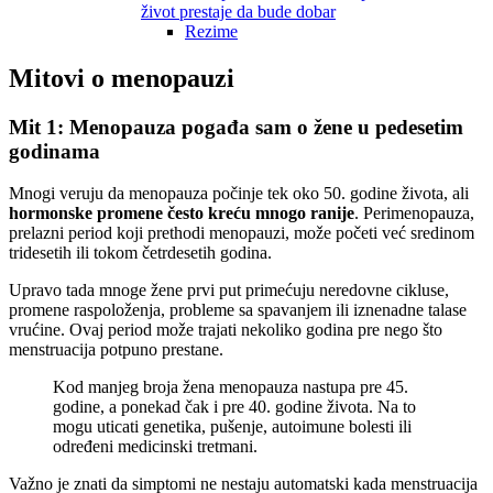
život prestaje da bude dobar
Rezime
Mitovi o menopauzi
Mit 1: Menopauza pogađa sam o žene u pedesetim
godinama
Mnogi veruju da menopauza počinje tek oko 50. godine života, ali
hormonske promene često kreću mnogo ranije
. Perimenopauza,
prelazni period koji prethodi menopauzi, može početi već sredinom
tridesetih ili tokom četrdesetih godina.
Upravo tada mnoge žene prvi put primećuju neredovne cikluse,
promene raspoloženja, probleme sa spavanjem ili iznenadne talase
vrućine. Ovaj period može trajati nekoliko godina pre nego što
menstruacija potpuno prestane.
Kod manjeg broja žena menopauza nastupa pre 45.
godine, a ponekad čak i pre 40. godine života. Na to
mogu uticati genetika, pušenje, autoimune bolesti ili
određeni medicinski tretmani.
Važno je znati da simptomi ne nestaju automatski kada menstruacija