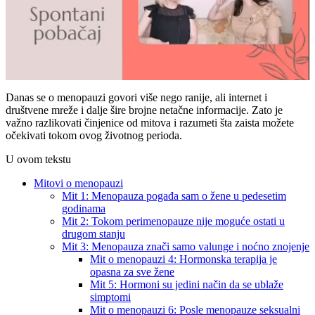
Danas se o menopauzi govori više nego ranije, ali internet i
društvene mreže i dalje šire brojne netačne informacije. Zato je
važno razlikovati činjenice od mitova i razumeti šta zaista možete
očekivati tokom ovog životnog perioda.
U ovom tekstu
Mitovi o menopauzi
Mit 1: Menopauza pogađa sam o žene u pedesetim
godinama
Mit 2: Tokom perimenopauze nije moguće ostati u
drugom stanju
Mit 3: Menopauza znači samo valunge i noćno znojenje
Mit o menopauzi 4: Hormonska terapija je
opasna za sve žene
Mit 5: Hormoni su jedini način da se ublaže
simptomi
Mit o menopauzi 6: Posle menopauze seksualni