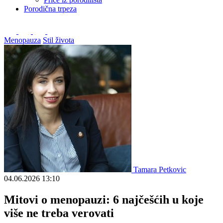
Porodična trpeza
Menopauza
Stil života
Tamara Petkovic
04.06.2026
13:10
Mitovi o menopauzi: 6 najčešćih u koje
više ne treba verovati