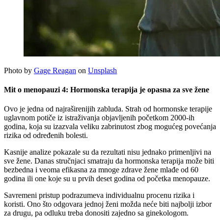
Photo by
Gage Reagan
on
Unsplash
Mit o menopauzi 4: Hormonska terapija je opasna za sve žene
Ovo je jedna od najraširenijih zabluda. Strah od hormonske terapije
uglavnom potiče iz istraživanja objavljenih početkom 2000-ih
godina, koja su izazvala veliku zabrinutost zbog mogućeg povećanja
rizika od određenih bolesti.
Kasnije analize pokazale su da rezultati nisu jednako primenljivi na
sve žene. Danas stručnjaci smatraju da hormonska terapija može biti
bezbedna i veoma efikasna za mnoge zdrave žene mlađe od 60
godina ili one koje su u prvih deset godina od početka menopauze.
Savremeni pristup podrazumeva individualnu procenu rizika i
koristi. Ono što odgovara jednoj ženi možda neće biti najbolji izbor
za drugu, pa odluku treba donositi zajedno sa ginekologom.