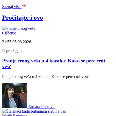
Saznaj više
Pročitajte i ovo
Čišćenje
21:55
05.08.2026
pre 3 дана
Pranje crnog veša u 4 koraka: Kako se pere crni
veš?
Pranje crnog veša u 4 koraka: Kako se pere crni veš?
Tamara Petkovic
Mojih 5 minuta