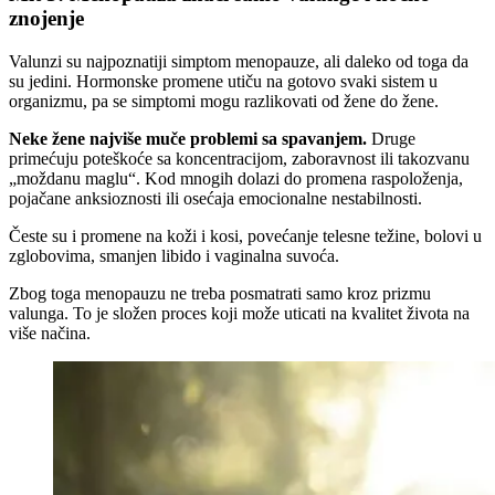
znojenje
Valunzi su najpoznatiji simptom menopauze, ali daleko od toga da
su jedini. Hormonske promene utiču na gotovo svaki sistem u
organizmu, pa se simptomi mogu razlikovati od žene do žene.
Neke žene najviše muče problemi sa spavanjem.
Druge
primećuju poteškoće sa koncentracijom, zaboravnost ili takozvanu
„moždanu maglu“. Kod mnogih dolazi do promena raspoloženja,
pojačane anksioznosti ili osećaja emocionalne nestabilnosti.
Česte su i promene na koži i kosi, povećanje telesne težine, bolovi u
zglobovima, smanjen libido i vaginalna suvoća.
Zbog toga menopauzu ne treba posmatrati samo kroz prizmu
valunga. To je složen proces koji može uticati na kvalitet života na
više načina.