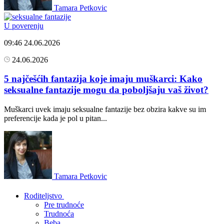
Tamara Petkovic
U poverenju
09:46
24.06.2026
24.06.2026
5 najčešćih fantazija koje imaju muškarci: Kako
seksualne fantazije mogu da poboljšaju vaš život?
Muškarci uvek imaju seksualne fantazije bez obzira kakve su im
preferencije kada je pol u pitan...
Tamara Petkovic
Roditeljstvo
Pre trudnoće
Trudnoća
Beba