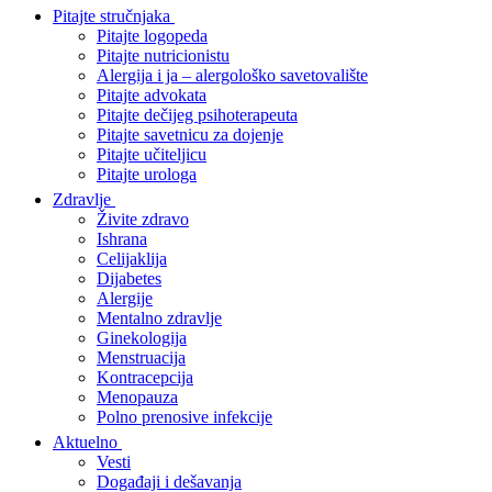
Pitajte stručnjaka
Pitajte logopeda
Pitajte nutricionistu
Alergija i ja – alergološko savetovalište
Pitajte advokata
Pitajte dečijeg psihoterapeuta
Pitajte savetnicu za dojenje
Pitajte učiteljicu
Pitajte urologa
Zdravlje
Živite zdravo
Ishrana
Celijaklija
Dijabetes
Alergije
Mentalno zdravlje
Ginekologija
Menstruacija
Kontracepcija
Menopauza
Polno prenosive infekcije
Aktuelno
Vesti
Događaji i dešavanja