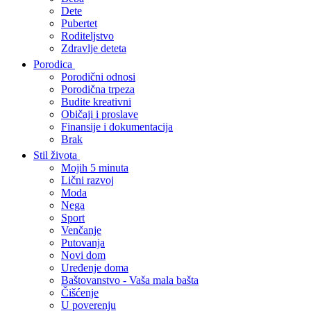
Dete
Pubertet
Roditeljstvo
Zdravlje deteta
Porodica
Porodični odnosi
Porodična trpeza
Budite kreativni
Običaji i proslave
Finansije i dokumentacija
Brak
Stil života
Mojih 5 minuta
Lični razvoj
Moda
Nega
Sport
Venčanje
Putovanja
Novi dom
Uređenje doma
Baštovanstvo - Vaša mala bašta
Čišćenje
U poverenju