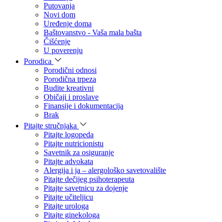
Putovanja
Novi dom
Uređenje doma
Baštovanstvo - Vaša mala bašta
Čišćenje
U poverenju
Porodica
Porodični odnosi
Porodična trpeza
Budite kreativni
Običaji i proslave
Finansije i dokumentacija
Brak
Pitajte stručnjaka
Pitajte logopeda
Pitajte nutricionistu
Savetnik za osiguranje
Pitajte advokata
Alergija i ja – alergološko savetovalište
Pitajte dečijeg psihoterapeuta
Pitajte savetnicu za dojenje
Pitajte učiteljicu
Pitajte urologa
Pitajte ginekologa