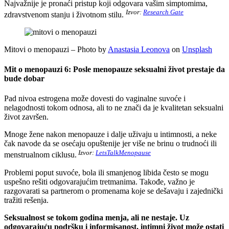
Najvažnije je pronaći pristup koji odgovara vašim simptomima,
Izvor:
Research Gate
zdravstvenom stanju i životnom stilu.
Mitovi o menopauzi – Photo by
Anastasia Leonova
on
Unsplash
Mit o menopauzi 6: Posle menopauze seksualni život prestaje da
bude dobar
Pad nivoa estrogena može dovesti do vaginalne suvoće i
nelagodnosti tokom odnosa, ali to ne znači da je kvalitetan seksualni
život završen.
Mnoge žene nakon menopauze i dalje uživaju u intimnosti, a neke
čak navode da se osećaju opuštenije jer više ne brinu o trudnoći ili
Izvor:
LetsTalkMenopause
menstrualnom ciklusu.
Problemi poput suvoće, bola ili smanjenog libida često se mogu
uspešno rešiti odgovarajućim tretmanima. Takođe, važno je
razgovarati sa partnerom o promenama koje se dešavaju i zajednički
tražiti rešenja.
Seksualnost se tokom godina menja, ali ne nestaje. Uz
odgovarajuću podršku i informisanost, intimni život može ostati