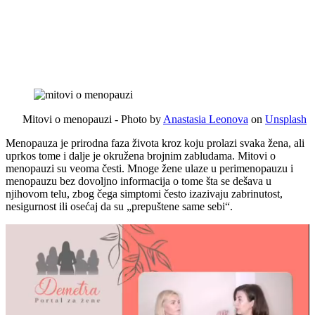
Mitovi o menopauzi - Photo by
Anastasia Leonova
on
Unsplash
Menopauza je prirodna faza života kroz koju prolazi svaka žena, ali
uprkos tome i dalje je okružena brojnim zabludama. Mitovi o
menopauzi su veoma česti. Mnoge žene ulaze u perimenopauzu i
menopauzu bez dovoljno informacija o tome šta se dešava u
njihovom telu, zbog čega simptomi često izazivaju zabrinutost,
nesigurnost ili osećaj da su „prepuštene same sebi“.