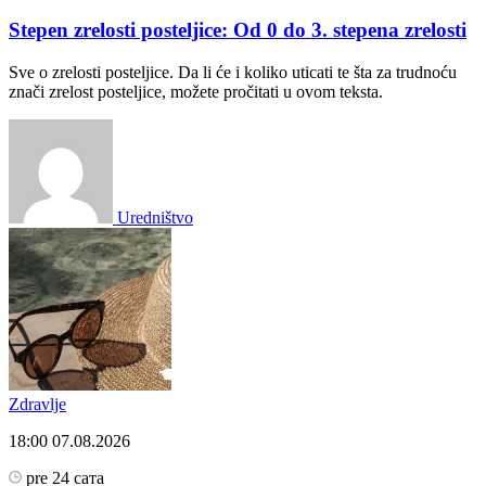
Stepen zrelosti posteljice: Od 0 do 3. stepena zrelosti
Sve o zrelosti posteljice. Da li će i koliko uticati te šta za trudnoću
znači zrelost posteljice, možete pročitati u ovom teksta.
Uredništvo
Zdravlje
18:00
07.08.2026
pre 24 сата