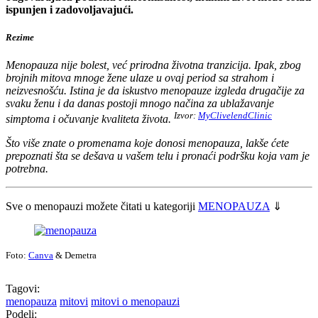
ispunjen i zadovoljavajući.
Rezime
Menopauza nije bolest, već prirodna životna tranzicija. Ipak, zbog
brojnih mitova mnoge žene ulaze u ovaj period sa strahom i
neizvesnošću. Istina je da iskustvo menopauze izgleda drugačije za
svaku ženu i da danas postoji mnogo načina za ublažavanje
Izvor:
MyClivelendClinic
simptoma i očuvanje kvaliteta života.
Što više znate o promenama koje donosi menopauza, lakše ćete
prepoznati šta se dešava u vašem telu i pronaći podršku koja vam je
potrebna.
Sve o menopauzi možete čitati u kategoriji
MENOPAUZA
⇓
Foto:
Canva
& Demetra
Tagovi:
menopauza
mitovi
mitovi o menopauzi
Podeli: