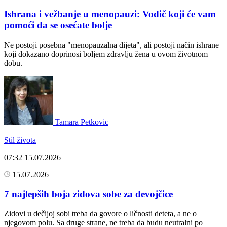
Ishrana i vežbanje u menopauzi: Vodič koji će vam
pomoći da se osećate bolje
Ne postoji posebna "menopauzalna dijeta", ali postoji način ishrane
koji dokazano doprinosi boljem zdravlju žena u ovom životnom
dobu.
Tamara Petkovic
Stil života
07:32
15.07.2026
15.07.2026
7 najlepših boja zidova sobe za devojčice
Zidovi u dečijoj sobi treba da govore o ličnosti deteta, a ne o
njegovom polu. Sa druge strane, ne treba da budu neutralni po