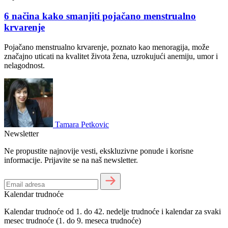
6 načina kako smanjiti pojačano menstrualno
krvarenje
Pojačano menstrualno krvarenje, poznato kao menoragija, može
značajno uticati na kvalitet života žena, uzrokujući anemiju, umor i
nelagodnost.
Tamara Petkovic
Newsletter
Ne propustite najnovije vesti, ekskluzivne ponude i korisne
informacije. Prijavite se na naš newsletter.
Kalendar trudnoće
Kalendar trudnoće od 1. do 42. nedelje trudnoće i kalendar za svaki
mesec trudnoće (1. do 9. meseca trudnoće)