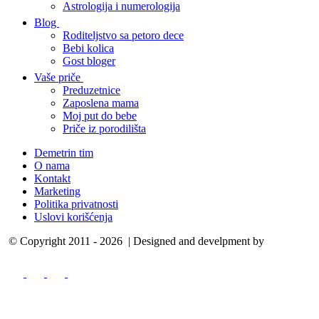
Astrologija i numerologija
Blog
Roditeljstvo sa petoro dece
Bebi kolica
Gost bloger
Vaše priče
Preduzetnice
Zaposlena mama
Moj put do bebe
Priče iz porodilišta
Demetrin tim
O nama
Kontakt
Marketing
Politika privatnosti
Uslovi korišćenja
© Copyright 2011 - 2026 | Designed and develpment by
Cubes