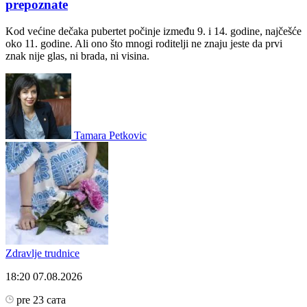
prepoznate
Kod većine dečaka pubertet počinje između 9. i 14. godine, najčešće
oko 11. godine. Ali ono što mnogi roditelji ne znaju jeste da prvi
znak nije glas, ni brada, ni visina.
Tamara Petkovic
Zdravlje trudnice
18:20
07.08.2026
pre 23 сата