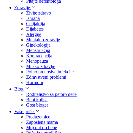
Pitajte defektologa
Zdravlje
Živite zdravo
Ishrana
Celijaklija
Dijabetes
Alergije
Mentalno zdravlje
Ginekologija
Menstruacija
Kontracepcija
Menopauza
Muško zdravlje
Polno prenosive infekcije
Zdravstveni problemi
Hormoni
Blog
Roditeljstvo sa petoro dece
Bebi kolica
Gost bloger
Vaše priče
Preduzetnice
Zaposlena mama
Moj put do bebe
Priče iz porodilišta