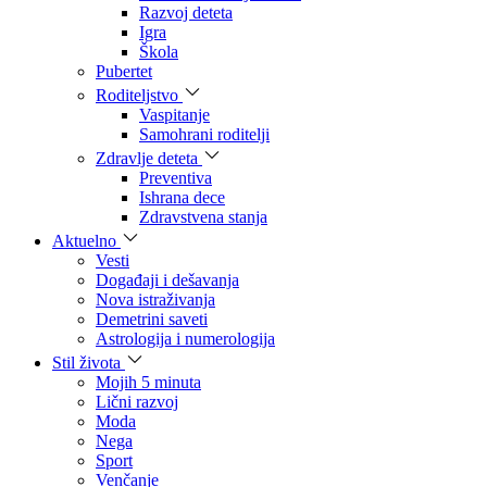
Razvoj deteta
Igra
Škola
Pubertet
Roditeljstvo
Vaspitanje
Samohrani roditelji
Zdravlje deteta
Preventiva
Ishrana dece
Zdravstvena stanja
Aktuelno
Vesti
Događaji i dešavanja
Nova istraživanja
Demetrini saveti
Astrologija i numerologija
Stil života
Mojih 5 minuta
Lični razvoj
Moda
Nega
Sport
Venčanje