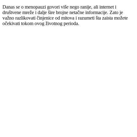
Danas se o menopauzi govori više nego ranije, ali internet i
društvene mreže i dalje šire brojne netačne informacije. Zato je
važno razlikovati činjenice od mitova i razumeti šta zaista možete
očekivati tokom ovog životnog perioda.