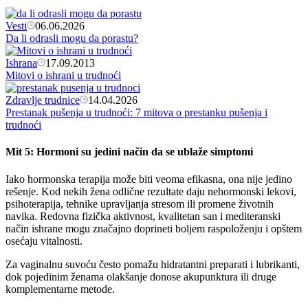
Vesti
06.06.2026
Da li odrasli mogu da porastu?
Ishrana
17.09.2013
Mitovi o ishrani u trudnoći
Zdravlje trudnice
14.04.2026
Prestanak pušenja u trudnoći: 7 mitova o prestanku pušenja i
trudnoći
Mit 5: Hormoni su jedini način da se ublaže simptomi
Iako hormonska terapija može biti veoma efikasna, ona nije jedino
rešenje. Kod nekih žena odlične rezultate daju nehormonski lekovi,
psihoterapija, tehnike upravljanja stresom ili promene životnih
navika. Redovna fizička aktivnost, kvalitetan san i mediteranski
način ishrane mogu značajno doprineti boljem raspoloženju i opštem
osećaju vitalnosti.
Za vaginalnu suvoću često pomažu hidratantni preparati i lubrikanti,
dok pojedinim ženama olakšanje donose akupunktura ili druge
komplementarne metode.