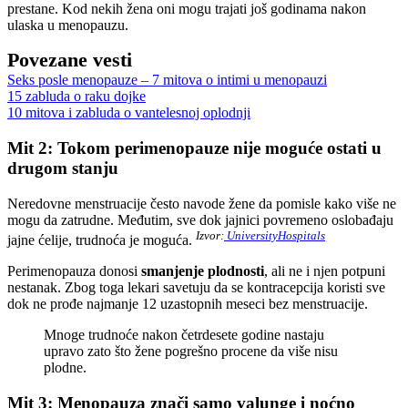
prestane. Kod nekih žena oni mogu trajati još godinama nakon
ulaska u menopauzu.
Povezane vesti
Seks posle menopauze – 7 mitova o intimi u menopauzi
15 zabluda o raku dojke
10 mitova i zabluda o vantelesnoj oplodnji
Mit 2: Tokom perimenopauze nije moguće ostati u
drugom stanju
Neredovne menstruacije često navode žene da pomisle kako više ne
mogu da zatrudne. Međutim, sve dok jajnici povremeno oslobađaju
Izvor:
UniversityHospitals
jajne ćelije, trudnoća je moguća.
Perimenopauza donosi
smanjenje plodnosti
, ali ne i njen potpuni
nestanak. Zbog toga lekari savetuju da se kontracepcija koristi sve
dok ne prođe najmanje 12 uzastopnih meseci bez menstruacije.
Mnoge trudnoće nakon četrdesete godine nastaju
upravo zato što žene pogrešno procene da više nisu
plodne.
Mit 3: Menopauza znači samo valunge i noćno