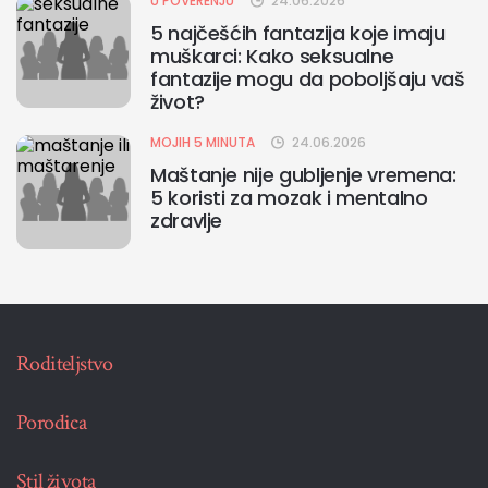
U POVERENJU
24.06.2026
5 najčešćih fantazija koje imaju
muškarci: Kako seksualne
fantazije mogu da poboljšaju vaš
život?
MOJIH 5 MINUTA
24.06.2026
Maštanje nije gubljenje vremena:
5 koristi za mozak i mentalno
zdravlje
Roditeljstvo
Porodica
Stil života