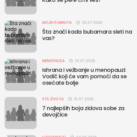
MOJIH 5 MINUTA
29.07.2026
Šta znači kada bubamara sleti na
vas?
MENOPAUZA
23.07.2026
Ishrana i vežbanje u menopauzi:
Vodič koji će vam pomoći da se
osećate bolje
STIL ŽIVOTA
15.07.2026
7 najlepših boja zidova sobe za
devojčice