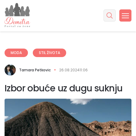
MODA
STIL ŽIVOTA
Tamara Petkovic
26.08.2024
11:06
Izbor obuće uz dugu suknju