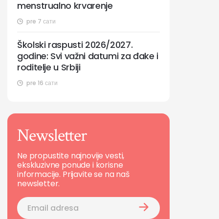
menstrualno krvarenje
pre 7 сати
Školski raspusti 2026/2027.
godine: Svi važni datumi za đake i
roditelje u Srbiji
pre 16 сати
Newsletter
Ne propustite najnovije vesti,
ekskluzivne ponude i korisne
informacije. Prijavite se na naš
newsletter.