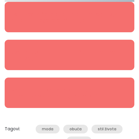
Donji veš za žene: Sve vrste intimnog rublja i
saveti za njegovo održavanje
Sportske patike za aktivnu ženu – koji model
je najbolji?
Moda u 2024: Koji su obavezni, a
vanvremenski komadi garderobe?
Tagovi:
moda
obuća
stil života