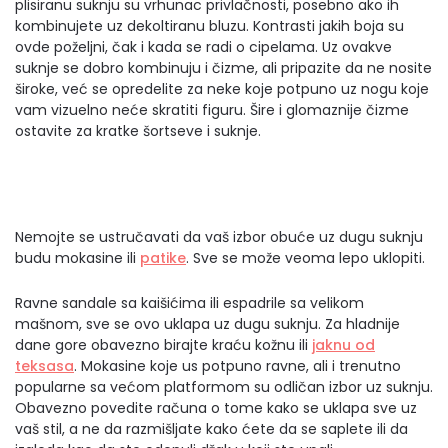
plisiranu suknju su vrhunac privlačnosti, posebno ako ih
kombinujete uz dekoltiranu bluzu. Kontrasti jakih boja su
ovde poželjni, čak i kada se radi o cipelama. Uz ovakve
suknje se dobro kombinuju i čizme, ali pripazite da ne nosite
široke, već se opredelite za neke koje potpuno uz nogu koje
vam vizuelno neće skratiti figuru. Šire i glomaznije čizme
ostavite za kratke šortseve i suknje.
Nemojte se ustručavati da vaš izbor obuće uz dugu suknju
budu mokasine ili
patike
. Sve se može veoma lepo uklopiti.
Ravne sandale sa kaišićima ili espadrile sa velikom
mašnom, sve se ovo uklapa uz dugu suknju. Za hladnije
dane gore obavezno birajte kraću kožnu ili
jaknu od
teksasa
. Mokasine koje us potpuno ravne, ali i trenutno
popularne sa većom platformom su odličan izbor uz suknju.
Obavezno povedite računa o tome kako se uklapa sve uz
vaš stil, a ne da razmišljate kako ćete da se saplete ili da