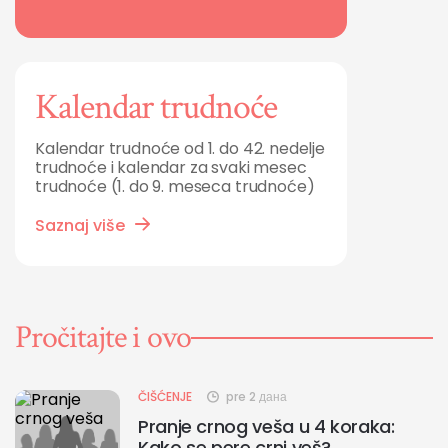
Kalendar trudnoće
Kalendar trudnoće od 1. do 42. nedelje
trudnoće i kalendar za svaki mesec
trudnoće (1. do 9. meseca trudnoće)
Saznaj više
Pročitajte i ovo
ČIŠĆENJE
pre 2 дана
Pranje crnog veša u 4 koraka:
Kako se pere crni veš?