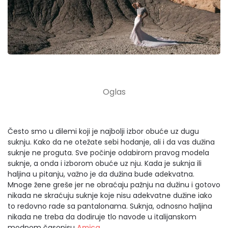
Često smo u dilemi koji je najbolji izbor obuće uz dugu
suknju. Kako da ne otežate sebi hodanje, ali i da vas dužina
suknje ne proguta. Sve počinje odabirom pravog modela
suknje, a onda i izborom obuće uz nju. Kada je suknja ili
haljina u pitanju, važno je da dužina bude adekvatna.
Mnoge žene greše jer ne obraćaju pažnju na dužinu i gotovo
nikada ne skraćuju suknje koje nisu adekvatne dužine iako
to redovno rade sa pantalonama. Suknja, odnosno haljina
nikada ne treba da dodiruje tlo navode u italijanskom
modnom časopisu
Amica
.