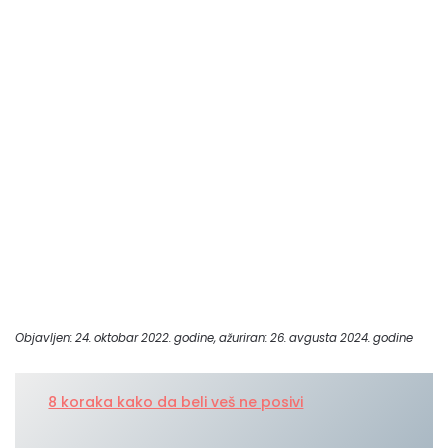
Objavljen: 24. oktobar 2022. godine, ažuriran: 26. avgusta 2024. godine
8 koraka kako da beli veš ne posivi