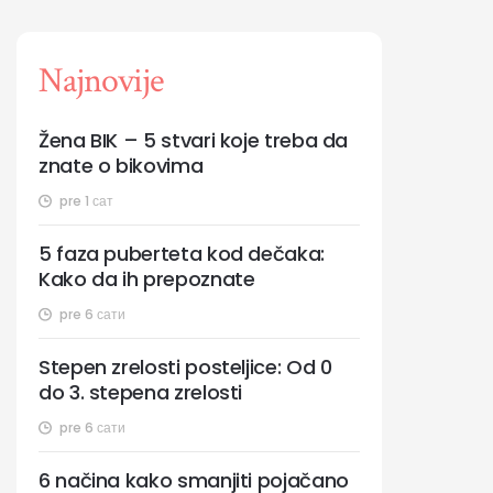
Najnovije
Žena BIK – 5 stvari koje treba da
znate o bikovima
pre 1 сат
5 faza puberteta kod dečaka:
Kako da ih prepoznate
pre 6 сати
Stepen zrelosti posteljice: Od 0
do 3. stepena zrelosti
pre 6 сати
6 načina kako smanjiti pojačano