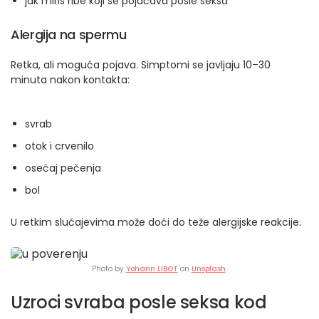
jak miris ribe koji se pojačava posle seksa
Alergija na spermu
Retka, ali moguća pojava. Simptomi se javljaju 10–30
minuta nakon kontakta:
svrab
otok i crvenilo
osećaj pečenja
bol
U retkim slučajevima može doći do teže alergijske reakcije.
Photo by
Yohann LIBOT
on
Unsplash
Uzroci svraba posle seksa kod