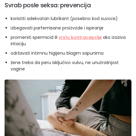
Svrab posle seksa: prevencija
koristiti adekvatan lubrikant (posebno kod suvoće)
izbegavati parfemisane proizvode i ispiranje
promeniti spermicid ili
vrstu kontracepcije
ako izaziva
iritaciju
održavati intimnu higijenu blagim sapunima
žene treba da peru isključivo vulvu, ne unutrašnjost
vagine