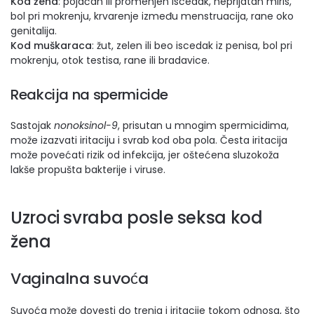
Kod žena
: pojačan ili promenjen iscedak, neprijatan miris,
bol pri mokrenju, krvarenje između menstruacija, rane oko
genitalija.
Kod muškaraca
: žut, zelen ili beo iscedak iz penisa, bol pri
mokrenju, otok testisa, rane ili bradavice.
Reakcija na spermicide
Sastojak
nonoksinol-9
, prisutan u mnogim spermicidima,
može izazvati iritaciju i svrab kod oba pola. Česta iritacija
može povećati rizik od infekcija, jer oštećena sluzokoža
lakše propušta bakterije i viruse.
Uzroci svraba posle seksa kod
žena
Vaginalna suvoća
Suvoća može dovesti do trenja i iritacije tokom odnosa, što