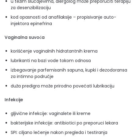
u težim slučajevima, alergolog može preporučiti terapiju
za desenzibilizaciju
kod opasnosti od anafilaksije – propisivanje auto-
injektora epinefrina
Vaginalna suvoća
korišćenje vaginalnih hidratantnih krema
lubrikanti na bazi vode tokom odnosa
izbegavanje parfemisanih sapuna, kupki i dezodoransa
za intimno područje
duža predigra može prirodno povećati lubrikaciju
Infekcije
gljivične infekcije: vaginalete ili kreme
bakterijske infekcije: antibiotici po preporuci lekara
SPI: ciljano lečenje nakon pregleda i testiranja