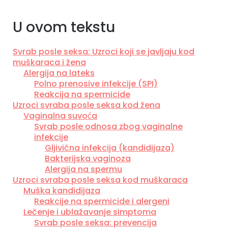
U ovom tekstu
Svrab posle seksa: Uzroci koji se javljaju kod
muškaraca i žena
Alergija na lateks
Polno prenosive infekcije (SPI)
Reakcija na spermicide
Uzroci svraba posle seksa kod žena
Vaginalna suvoća
Svrab posle odnosa zbog vaginalne
infekcije
Gljivična infekcija (kandidijaza)
Bakterijska vaginoza
Alergija na spermu
Uzroci svraba posle seksa kod muškaraca
Muška kandidijaza
Reakcije na spermicide i alergeni
Lečenje i ublažavanje simptoma
Svrab posle seksa: prevencija