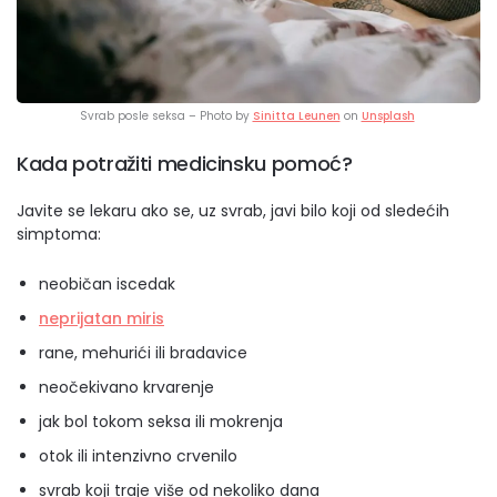
Svrab posle seksa – Photo by
Sinitta Leunen
on
Unsplash
Kada potražiti medicinsku pomoć?
Javite se lekaru ako se, uz svrab, javi bilo koji od sledećih
simptoma:
neobičan iscedak
neprijatan miris
rane, mehurići ili bradavice
neočekivano krvarenje
jak bol tokom seksa ili mokrenja
otok ili intenzivno crvenilo
svrab koji traje više od nekoliko dana