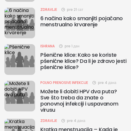
ZDRAVLJE
pre 21 сат
6 načina kako smanjiti pojačano
menstrualno krvarenje
ISHRANA
pre 1 дан
Pšenične klice: Kako se koriste
pšenične klice? Da li je zdravo jesti
pšenične klice?
POLNO PRENOSIVE INFEKCIJE
pre 4 дана
Možete li dobiti HPV dva puta?
Sve što treba da znate o
ponovnoj infekciji i uspavanom
virusu
ZDRAVLJE
pre 4 дана
Kratka menstruacija – Kada je