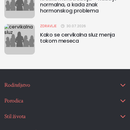
normalna, a kada znak
hormonskog problema
ZDRAVLJE
30.07.2026
Kako se cervikalna sluz menja
tokom meseca
Roditeljstvo
Porodica
Stil života