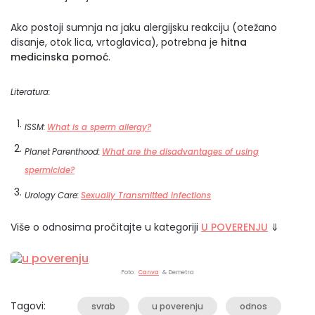
Ako postoji sumnja na jaku alergijsku reakciju (otežano
disanje, otok lica, vrtoglavica), potrebna je
hitna
medicinska pomoć
.
Literatura:
ISSM:
What is a sperm allergy?
Planet Parenthood:
What are the disadvantages of using
spermicide?
Urology Care:
Sexually Transmitted Infections
Više o odnosima pročitajte u kategoriji
U POVERENJU
⇓
Foto:
Canva
& Demetra
Tagovi:
svrab
u poverenju
odnos