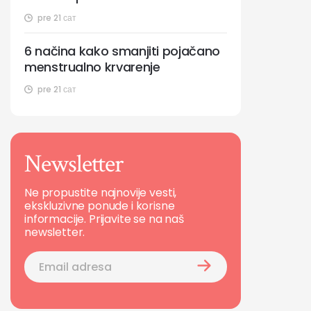
pre 21 сат
6 načina kako smanjiti pojačano
menstrualno krvarenje
pre 21 сат
Newsletter
Ne propustite najnovije vesti,
ekskluzivne ponude i korisne
informacije. Prijavite se na naš
newsletter.