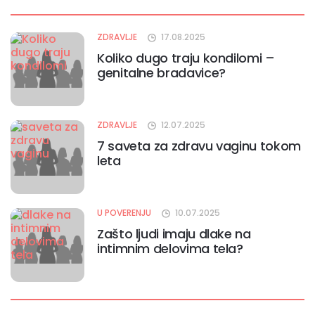
ZDRAVLJE
17.08.2025
Koliko dugo traju kondilomi –
genitalne bradavice?
ZDRAVLJE
12.07.2025
7 saveta za zdravu vaginu tokom
leta
U POVERENJU
10.07.2025
Zašto ljudi imaju dlake na
intimnim delovima tela?