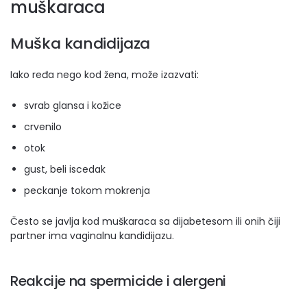
muškaraca
Muška kandidijaza
Iako ređa nego kod žena, može izazvati:
svrab glansa i kožice
crvenilo
otok
gust, beli iscedak
peckanje tokom mokrenja
Često se javlja kod muškaraca sa dijabetesom ili onih čiji
partner ima vaginalnu kandidijazu.
Reakcije na spermicide i alergeni