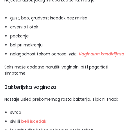
Najčešći uzrok jakog svraba kod žena. Prati je:
gust, beo, grudvast iscedak bez mirisa
crvenilo i otok
peckanje
bol pri mokrenju
nelagodnost tokom odnosa.
Više:
Vaginalna kandidijaza
Seks može dodatno narušiti vaginalni pH i pogoršati
simptome.
Bakterijska vaginoza
Nastaje usled prekomernog rasta bakterija. Tipični znaci:
svrab
sivi ili
beli iscedak