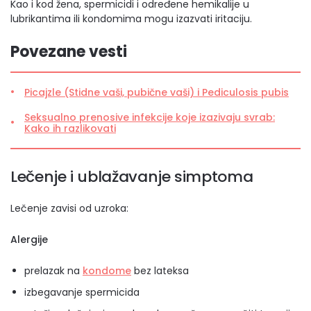
Kao i kod žena, spermicidi i određene hemikalije u
lubrikantima ili kondomima mogu izazvati iritaciju.
Povezane vesti
Picajzle (Stidne vaši, pubične vaši) i Pediculosis pubis
Seksualno prenosive infekcije koje izazivaju svrab:
Kako ih razlikovati
Lečenje i ublažavanje simptoma
Lečenje zavisi od uzroka:
Alergije
prelazak na
kondome
bez lateksa
izbegavanje spermicida