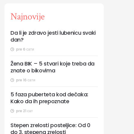
Najnovije
Da li je zdravo jesti lubenicu svaki
dan?
pre 6 сати
Žena BIK – 5 stvari koje treba da
znate o bikovima
pre 16 сати
5 faza puberteta kod dečaka:
Kako da ih prepoznate
pre 21 сат
Stepen zrelosti posteljice: Od 0
do 3. stepena zrelosti