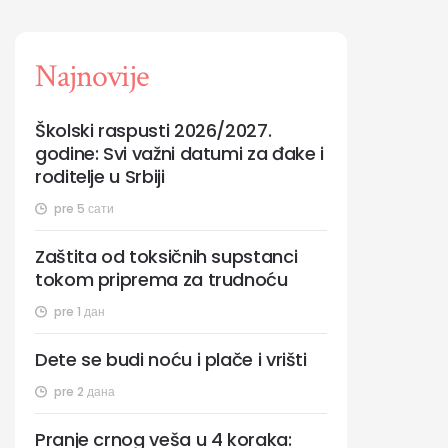
Najnovije
Školski raspusti 2026/2027.
godine: Svi važni datumi za đake i
roditelje u Srbiji
pre 5 сати
Zaštita od toksičnih supstanci
tokom priprema za trudnoću
pre 1 дан
Dete se budi noću i plače i vrišti
pre 2 дана
Pranje crnog veša u 4 koraka: