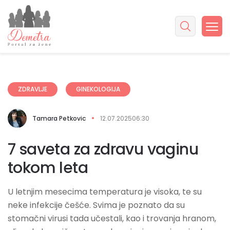
ZDRAVLJE
GINEKOLOGIJA
Tamara Petkovic
12.07.2025
06:30
7 saveta za zdravu vaginu
tokom leta
U letnjim mesecima temperatura je visoka, te su
neke infekcije češće. Svima je poznato da su
stomačni virusi tada učestali, kao i trovanja hranom,