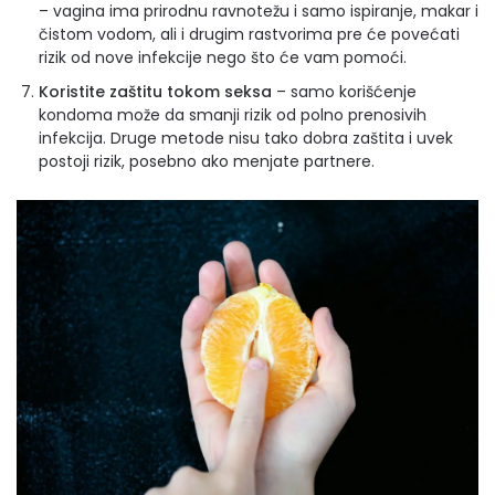
– vagina ima prirodnu ravnotežu i samo ispiranje, makar i
čistom vodom, ali i drugim rastvorima pre će povećati
rizik od nove infekcije nego što će vam pomoći.
Koristite zaštitu tokom seksa
– samo korišćenje
kondoma može da smanji rizik od polno prenosivih
infekcija. Druge metode nisu tako dobra zaštita i uvek
postoji rizik, posebno ako menjate partnere.