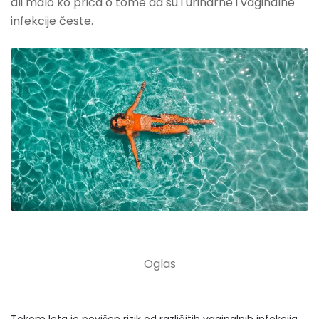
ali malo ko priča o tome da su i urinarne i vaginalne
infekcije česte.
Tokom leta je povišen rizik od različitih vaginalnih infekcija