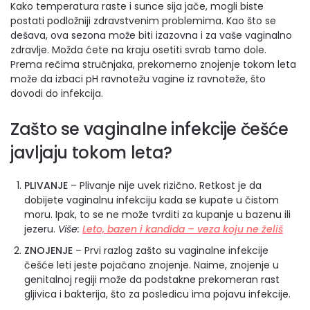
Kako temperatura raste i sunce sija jače, mogli biste
postati podložniji zdravstvenim problemima. Kao što se
dešava, ova sezona može biti izazovna i za vaše vaginalno
zdravlje. Možda ćete na kraju osetiti svrab tamo dole.
Prema rečima stručnjaka, prekomerno znojenje tokom leta
može da izbaci pH ravnotežu vagine iz ravnoteže, što
dovodi do infekcija.
Zašto se vaginalne infekcije češće
javljaju tokom leta?
PLIVANJE
– Plivanje nije uvek rizično. Retkost je da
dobijete vaginalnu infekciju kada se kupate u čistom
moru. Ipak, to se ne može tvrditi za kupanje u bazenu ili
jezeru.
Više:
Leto, bazen i kandida – veza koju ne želiš
ZNOJENJE
– Prvi razlog zašto su vaginalne infekcije
češće leti jeste pojačano znojenje. Naime, znojenje u
genitalnoj regiji može da podstakne prekomeran rast
gljivica i bakterija, što za posledicu ima pojavu infekcije.