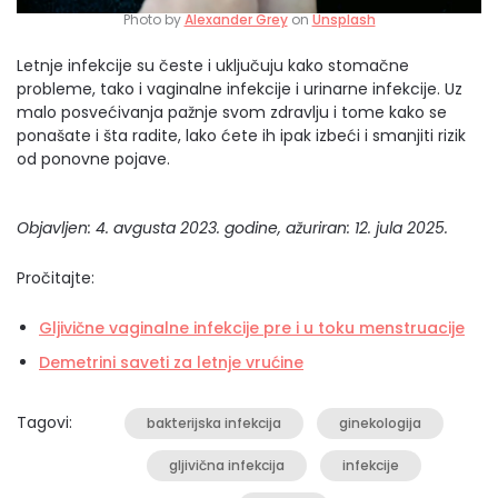
Photo by
Alexander Grey
on
Unsplash
Letnje infekcije su česte i uključuju kako stomačne
probleme, tako i vaginalne infekcije i urinarne infekcije. Uz
malo posvećivanja pažnje svom zdravlju i tome kako se
ponašate i šta radite, lako ćete ih ipak izbeći i smanjiti rizik
od ponovne pojave.
Objavljen: 4. avgusta 2023. godine, ažuriran: 12. jula 2025.
Pročitajte:
Gljivične vaginalne infekcije pre i u toku menstruacije
Demetrini saveti za letnje vrućine
Tagovi:
bakterijska infekcija
ginekologija
gljivična infekcija
infekcije