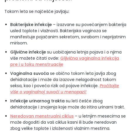
Tokom leta se najčešće javljaju:
Bakterijske infekcije
– izazvane su povećanjem bakterija
usled toplote i vlažnosti. Bakterijska vaginoza se
manifestuje pojačanim sekretom, svrabom i neprijatnim
mirisom.
Gljivične infekcije
su uobičajena letnja pojava i o njima
više možete čitati ovde:
Gljivična vaginalna infekcija
pre i u toku menstruacije
Vaginalna suvoća
se obično tokom leta javlja zbog
dehidratacije i može da izazove nelagodnost tokom
seksa, kao i poveća rizik od pojave infekcije.
Pročitajte
više o vaginalnoj suvoći u menopazi!
Infekcije urinarnog trakta
su leti češće zbog
dehidratacije i znojenja koje može da iritira urinarni trakt.
Neredovan menstrualni ciklus
– u letnjim mesecima se
može dogoditi da vaš ciklus kasni ili bude neredovan
zbog velike toplote i izloženosti vlažnim mestima.