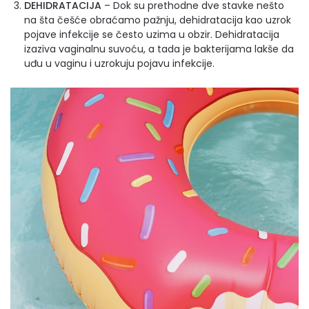
DEHIDRATACIJA
– Dok su prethodne dve stavke nešto
na šta češće obraćamo pažnju, dehidratacija kao uzrok
pojave infekcije se često uzima u obzir. Dehidratacija
izaziva vaginalnu suvoću, a tada je bakterijama lakše da
uđu u vaginu i uzrokuju pojavu infekcije.