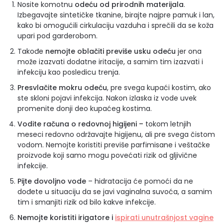
Nosite komotnu
odeću od prirodnih materijala
.
Izbegavajte sintetičke tkanine, birajte najpre pamuk i lan,
kako bi omogućili cirkulaciju vazduha i sprečili da se koža
upari pod garderobom.
Takođe
nemojte oblačiti previše usku odeću
jer ona
može izazvati dodatne iritacije, a samim tim izazvati i
infekciju kao posledicu trenja.
Presvlačite mokru odeću
, pre svega kupaći kostim, ako
ste skloni pojavi infekcija. Nakon izlaska iz vode uvek
promenite donji deo kupaćeg kostima.
Vodite računa o redovnoj higijeni –
tokom letnjih
meseci redovno održavajte higijenu, ali pre svega čistom
vodom. Nemojte koristiti previše parfimisane i veštačke
proizvode koji samo mogu povećati rizik od gljivične
infekcije.
Pijte dovoljno vode
– hidratacija će pomoći da ne
dođete u situaciju da se javi vaginalna suvoća, a samim
tim i smanjiti rizik od bilo kakve infekcije.
Nemojte koristiti irigatore i
ispirati unutrašnjost vagine