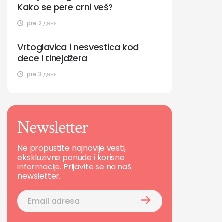
Kako se pere crni veš?
pre 2 дана
Vrtoglavica i nesvestica kod
dece i tinejdžera
pre 3 дана
Newsletter
Ne propustite najnovije vesti,
ekskluzivne ponude i korisne
informacije. Prijavite se na naš
newsletter.