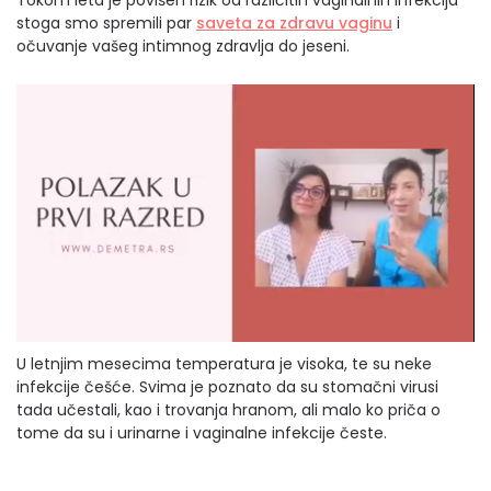
stoga smo spremili par
saveta za zdravu vaginu
i
očuvanje vašeg intimnog zdravlja do jeseni.
U letnjim mesecima temperatura je visoka, te su neke
infekcije češće. Svima je poznato da su stomačni virusi
tada učestali, kao i trovanja hranom, ali malo ko priča o
tome da su i urinarne i vaginalne infekcije česte.