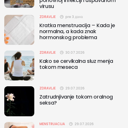
ponovnoj infekciji i uspavanom
virusu
ZDRAVLJE
pre 3 дана
Kratka menstruacija – Kada je
normalna, a kada znak
hormonskog problema
ZDRAVLJE
30.07.2026
Kako se cervikalna sluz menja
tokom meseca
ZDRAVLJE
29.07.2026
Zatrudnjivanje tokom oralnog
seksa?
MENSTRUACIJA
29.07.2026