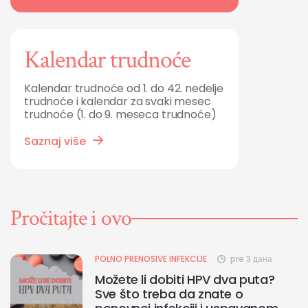
Kalendar trudnoće
Kalendar trudnoće od 1. do 42. nedelje
trudnoće i kalendar za svaki mesec
trudnoće (1. do 9. meseca trudnoće)
Saznaj više
Pročitajte i ovo
POLNO PRENOSIVE INFEKCIJE
pre 3 дана
Možete li dobiti HPV dva puta?
Sve što treba da znate o