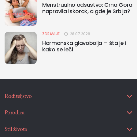
Menstrualno odsustvo: Crna Gora
napravila iskorak, a gde je Srbija?
ZDRAVLJE
28.07.2026
Hormonska glavobolja – šta je i
kako se leči
Roditeljstvo
Porodica
Stil života