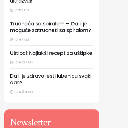
ultrazvuk
pre 1 сат
Trudnoća sa spiralom – Da li je
moguće zatrudneti sa spiralom?
pre 1 сат
Uštipci: Najlakši recept za uštipke
pre 13 сати
Da li je zdravo jesti lubenicu svaki
dan?
pre 2 дана
Newsletter