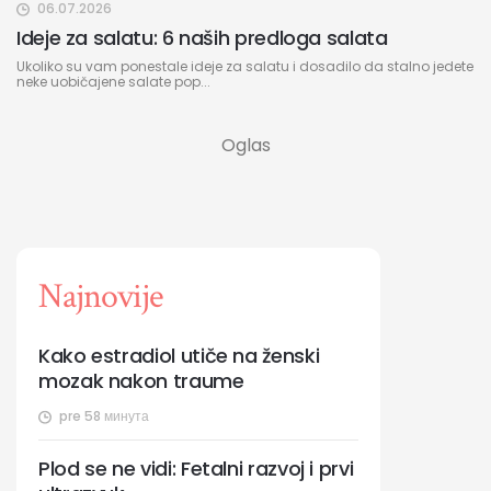
06.07.2026
Ideje za salatu: 6 naših predloga salata
Ukoliko su vam ponestale ideje za salatu i dosadilo da stalno jedete
neke uobičajene salate pop...
Najnovije
Kako estradiol utiče na ženski
mozak nakon traume
pre 58 минута
Plod se ne vidi: Fetalni razvoj i prvi