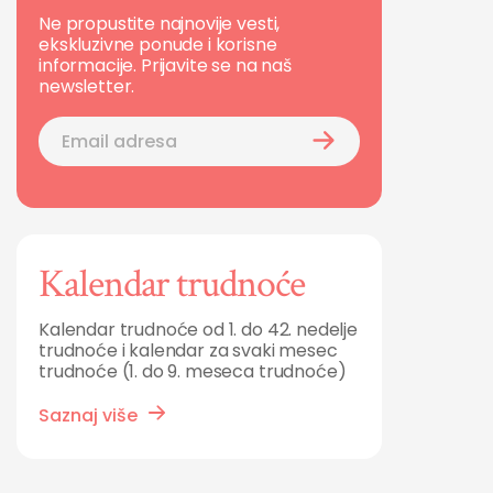
Ne propustite najnovije vesti,
ekskluzivne ponude i korisne
informacije. Prijavite se na naš
newsletter.
Kalendar trudnoće
Kalendar trudnoće od 1. do 42. nedelje
trudnoće i kalendar za svaki mesec
trudnoće (1. do 9. meseca trudnoće)
Saznaj više