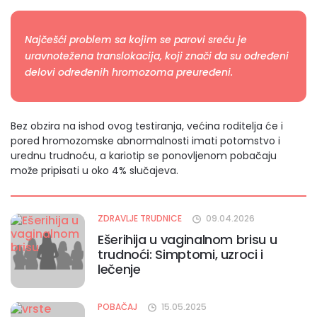
Najčešći problem sa kojim se parovi sreću je
uravnotežena translokacija, koji znači da su određeni
delovi određenih hromozoma preuređeni.
Bez obzira na ishod ovog testiranja, većina roditelja će i
pored hromozomske abnormalnosti imati potomstvo i
urednu trudnoću, a kariotip se ponovljenom pobačaju
može pripisati u oko 4% slučajeva.
ZDRAVLJE TRUDNICE
09.04.2026
Ešerihija u vaginalnom brisu u
trudnoći: Simptomi, uzroci i
lečenje
POBAČAJ
15.05.2025