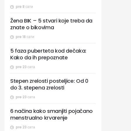
pre 8 сати
Žena BIK – 5 stvari koje treba da
znate o bikovima
pre 18 сати
5 faza puberteta kod dečaka:
Kako da ih prepoznate
pre 23 сата
Stepen zrelosti posteljice: Od 0
do 3. stepena zrelosti
pre 23 сата
6 načina kako smanjiti pojačano
menstrualno krvarenje
pre 23 сата