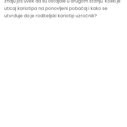
znaju još uvek da su ostajale u drugom stanju. Koliki je
uticaj kariotipa na ponovljeni pobačaj i kako se
utvrđuje da je roditeljski kariotip uzročnik?