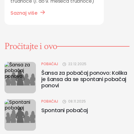
trudnoće (1. do 9. meseca trudnoće)
Saznaj više
Pročitajte i ovo
POBAČAJ
22.12.2025
Šansa za pobačaj ponovo: Kolika
je šansa da se spontani pobačaj
ponovi
POBAČAJ
08.11.2025
Spontani pobačaj