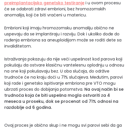
preimplantacijsko genetsko testiranje
i u ovom procesu
će se odabrati zdravi embrioni, bez hromozomskih
anomalija, koji će biti vraćeni u matericu.
Embrioni koji imaju hromozomsku anomaliju obično ne
uspevaju da se implantiraju i razviju. Dok i ukoliko dođe do
rođenja embriona sa aneuploidijom može se roditi dete sa
invaliditetom.
Istraživanja pokazuju da nije veći uspešnost kod parova koji
pokušaju da ostvare klasičnu vantelesnu oplodnju u odnosu
na one koji pokušavaju bez. U oba slučaja, do održive
trudnoće će na kraju doći u 71% slučajeva. Međutim, parovi
koji rade i genetsko ispitivanje embriona pre VTO mogu
ubrzati proces do dobijanja potomstva.
Na ovaj način bi se
trudnoća koja će biti uspešna mogla ostvariti za 4
meseca u proseku, dok se procenat od 71% odnosi na
razdoblje od 6 godina.
Ovaj proces je obično skup i ne mogu svi parovi sebi da ga