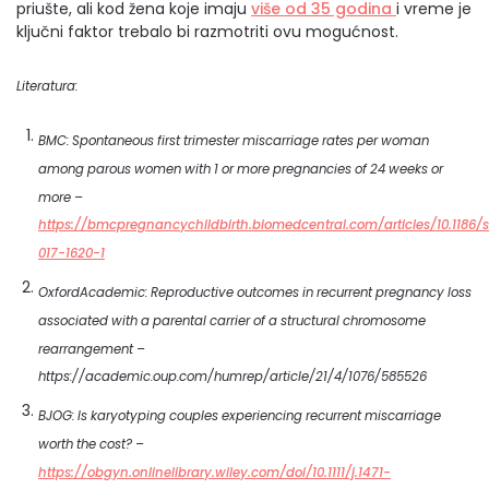
priušte, ali kod žena koje imaju
više od 35 godina
i vreme je
ključni faktor trebalo bi razmotriti ovu mogućnost.
Literatura:
BMC: Spontaneous first trimester miscarriage rates per woman
among parous women with 1 or more pregnancies of 24 weeks or
more –
https://bmcpregnancychildbirth.biomedcentral.com/articles/10.1186/
017-1620-1
OxfordAcademic: Reproductive outcomes in recurrent pregnancy loss
associated with a parental carrier of a structural chromosome
rearrangement –
https://academic.oup.com/humrep/article/21/4/1076/585526
BJOG: Is karyotyping couples experiencing recurrent miscarriage
worth the cost? –
https://obgyn.onlinelibrary.wiley.com/doi/10.1111/j.1471-