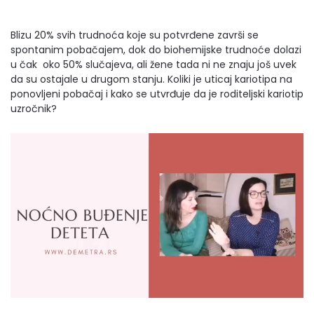
Blizu 20% svih trudnoća koje su potvrđene završi se
spontanim pobačajem, dok do biohemijske trudnoće dolazi
u čak oko 50% slučajeva, ali žene tada ni ne znaju još uvek
da su ostajale u drugom stanju. Koliki je uticaj kariotipa na
ponovljeni pobačaj i kako se utvrđuje da je roditeljski kariotip
uzročnik?