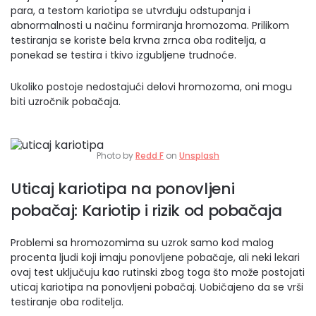
para, a testom kariotipa se utvrđuju odstupanja i
abnormalnosti u načinu formiranja hromozoma. Prilikom
testiranja se koriste bela krvna zrnca oba roditelja, a
ponekad se testira i tkivo izgubljene trudnoće.
Ukoliko postoje nedostajući delovi hromozoma, oni mogu
biti uzročnik pobačaja.
Photo by
Redd F
on
Unsplash
Uticaj kariotipa na ponovljeni
pobačaj: Kariotip i rizik od pobačaja
Problemi sa hromozomima su uzrok samo kod malog
procenta ljudi koji imaju ponovljene pobačaje, ali neki lekari
ovaj test uključuju kao rutinski zbog toga što može postojati
uticaj kariotipa na ponovljeni pobačaj. Uobičajeno da se vrši
testiranje oba roditelja.