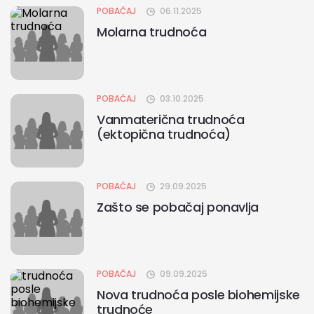
POBAČAJ
06.11.2025
Molarna trudnoća
POBAČAJ
03.10.2025
Vanmaterična trudnoća
(ektopična trudnoća)
POBAČAJ
29.09.2025
Zašto se pobačaj ponavlja
POBAČAJ
09.09.2025
Nova trudnoća posle biohemijske
trudnoće