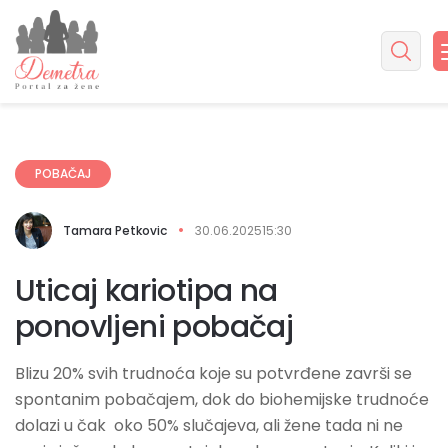
POBAČAJ
Tamara Petkovic
30.06.2025
15:30
Uticaj kariotipa na
ponovljeni pobačaj
Blizu 20% svih trudnoća koje su potvrđene završi se
spontanim pobačajem, dok do biohemijske trudnoće
dolazi u čak oko 50% slučajeva, ali žene tada ni ne