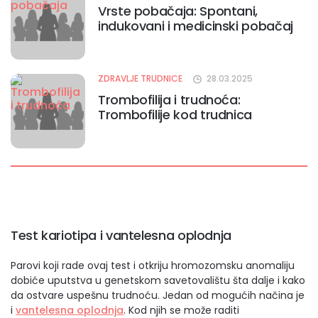
​Vrste pobačaja: Spontani,
indukovani i medicinski pobačaj
ZDRAVLJE TRUDNICE
28.03.2025
Trombofilija i trudnoća:
Trombofilije kod trudnica
Test kariotipa i vantelesna oplodnja
Parovi koji rade ovaj test i otkriju hromozomsku anomaliju
dobiće uputstva u genetskom savetovalištu šta dalje i kako
da ostvare uspešnu trudnoću. Jedan od mogućih načina je
i
vantelesna oplodnja
. Kod njih se može raditi