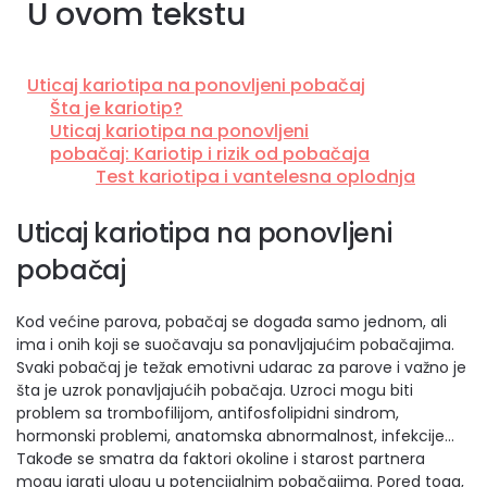
U ovom tekstu
Uticaj kariotipa na ponovljeni pobačaj
Šta je kariotip?
Uticaj kariotipa na ponovljeni
pobačaj: Kariotip i rizik od pobačaja
Test kariotipa i vantelesna oplodnja
Uticaj kariotipa na ponovljeni
pobačaj
Kod većine parova, pobačaj se događa samo jednom, ali
ima i onih koji se suočavaju sa ponavljajućim pobačajima.
Svaki pobačaj je težak emotivni udarac za parove i važno je
šta je uzrok ponavljajućih pobačaja. Uzroci mogu biti
problem sa trombofilijom, antifosfolipidni sindrom,
hormonski problemi, anatomska abnormalnost, infekcije…
Takođe se smatra da faktori okoline i starost partnera
mogu igrati ulogu u potencijalnim pobačajima. Pored toga,