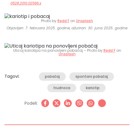
0528.2010.02566.x
Photo by
Redd F
on
Unsplash
Objavljen: 7. februara 2025. godine, ažuriran: 30. juna 2025. godine
Uticaj kariotipa na ponovljeni pobačaj – Photo by
Redd F
on
Unsplash
Tagovi:
pobačaj
spontani pobačaj
trudnoca
kariotip
Podeli: