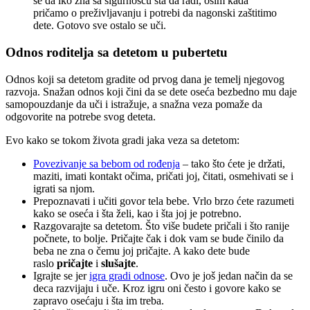
se da iko zna sa sigurnošću šta da radi, osim kada
pričamo o preživljavanju i potrebi da nagonski zaštitimo
dete. Gotovo sve ostalo se uči.
Odnos roditelja sa detetom u pubertetu
Odnos koji sa detetom gradite od prvog dana je temelj njegovog
razvoja. Snažan odnos koji čini da se dete oseća bezbedno mu daje
samopouzdanje da uči i istražuje, a snažna veza pomaže da
odgovorite na potrebe svog deteta.
Evo kako se tokom života gradi jaka veza sa detetom:
Povezivanje sa bebom od rođenja
– tako što ćete je držati,
maziti, imati kontakt očima, pričati joj, čitati, osmehivati se i
igrati sa njom.
Prepoznavati i učiti govor tela bebe. Vrlo brzo ćete razumeti
kako se oseća i šta želi, kao i šta joj je potrebno.
Razgovarajte sa detetom. Što više budete pričali i što ranije
počnete, to bolje. Pričajte čak i dok vam se bude činilo da
beba ne zna o čemu joj pričajte. A kako dete bude
raslo
pričajte
i
slušajte
.
Igrajte se jer
igra gradi odnose
. Ovo je još jedan način da se
deca razvijaju i uče. Kroz igru oni često i govore kako se
zapravo osećaju i šta im treba.