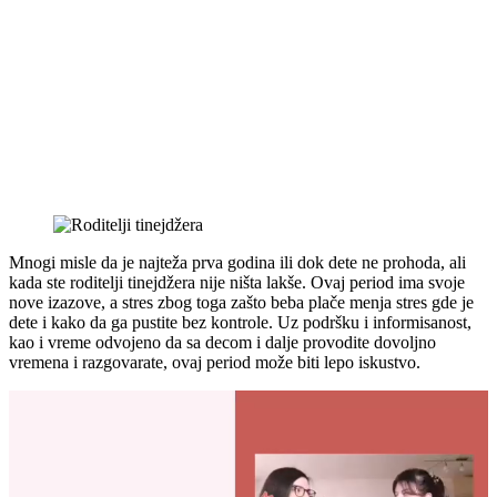
Mnogi misle da je najteža prva godina ili dok dete ne prohoda, ali
kada ste roditelji tinejdžera nije ništa lakše. Ovaj period ima svoje
nove izazove, a stres zbog toga zašto beba plače menja stres gde je
dete i kako da ga pustite bez kontrole. Uz podršku i informisanost,
kao i vreme odvojeno da sa decom i dalje provodite dovoljno
vremena i razgovarate, ovaj period može biti lepo iskustvo.