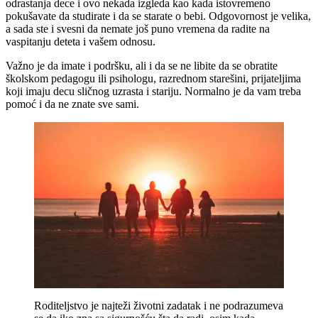
odrastanja dece i ovo nekada izgleda kao kada istovremeno
pokušavate da studirate i da se starate o bebi. Odgovornost je velika,
a sada ste i svesni da nemate još puno vremena da radite na
vaspitanju deteta i vašem odnosu.
Važno je da imate i podršku, ali i da se ne libite da se obratite
školskom pedagogu ili psihologu, razrednom starešini, prijateljima
koji imaju decu sličnog uzrasta i stariju. Normalno je da vam treba
pomoć i da ne znate sve sami.
Roditeljstvo je najteži životni zadatak i ne podrazumeva