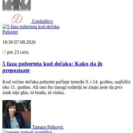
Uredništvo
Pubertet
18:30
07.08.2026
pre 23 сата
5 faza puberteta kod dečaka: Kako da ih
prepoznate
Kod većine dečaka pubertet počinje između 9. i 14. godine, najčešće
oko 11. godine. Ali ono što mnogi roditelji ne znaju jeste da prvi
znak nije glas, ni brada, ni visina.
Tamara Petkovic