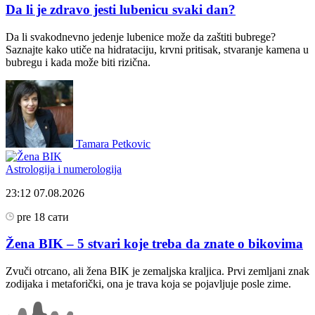
Da li je zdravo jesti lubenicu svaki dan?
Da li svakodnevno jedenje lubenice može da zaštiti bubrege?
Saznajte kako utiče na hidrataciju, krvni pritisak, stvaranje kamena u
bubregu i kada može biti rizična.
Tamara Petkovic
Astrologija i numerologija
23:12
07.08.2026
pre 18 сати
Žena BIK – 5 stvari koje treba da znate o bikovima
Zvuči otrcano, ali žena BIK je zemaljska kraljica. Prvi zemljani znak
zodijaka i metaforički, ona je trava koja se pojavljuje posle zime.