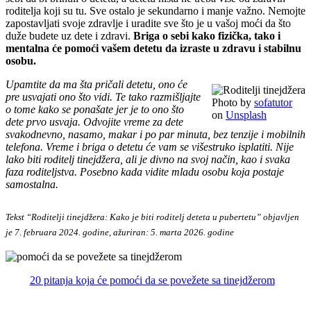
roditelja koji su tu. Sve ostalo je sekundarno i manje važno. Nemojte
zapostavljati svoje zdravlje i uradite sve što je u vašoj moći da što
duže budete uz dete i zdravi.
Briga o sebi kako fizička, tako i
mentalna će pomoći vašem detetu da izraste u zdravu i stabilnu
osobu.
Upamtite da ma šta pričali detetu, ono će
pre usvajati ono što vidi. Te tako razmišljajte
Photo by
sofatutor
o tome kako se ponašate jer je to ono što
on
Unsplash
dete prvo usvaja. Odvojite vreme za dete
svakodnevno, nasamo, makar i po par minuta, bez tenzije i mobilnih
telefona. Vreme i briga o detetu će vam se višestruko isplatiti.
Nije
lako biti roditelj tinejdžera, ali je divno na svoj način, kao i svaka
faza roditeljstva. Posebno kada vidite mladu osobu koja postaje
samostalna.
Tekst “Roditelji tinejdžera: Kako je biti roditelj deteta u pubertetu” objavljen
je 7. februara 2024. godine, ažuriran: 5. marta 2026. godine
20 pitanja koja će pomoći da se povežete sa tinejdžerom