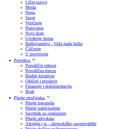
Lični razvoj
Moda
Nega
Sport
Venčanje
Putovanja
Novi dom
Uređenje doma
Baštovanstvo - Vaša mala bašta
Čišćenje
U poverenju
Porodica
Porodični odnosi
Porodična trpeza
Budite kreativni
Običaji i proslave
Finansije i dokumentacija
Brak
Pitajte stručnjaka
Pitajte logopeda
Pitajte nutricionistu
Savetnik za osiguranje
Pitajte advokata
Alergija i ja – alergološko savetovalište
Pitajte dečijeg psihoterapeuta