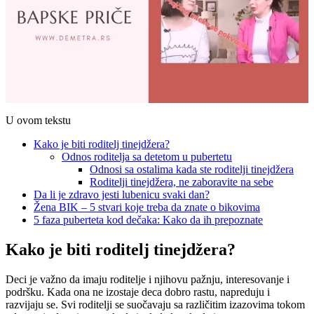
U ovom tekstu
Kako je biti roditelj tinejdžera?
Odnos roditelja sa detetom u pubertetu
Odnosi sa ostalima kada ste roditelji tinejdžera
Roditelji tinejdžera, ne zaboravite na sebe
Da li je zdravo jesti lubenicu svaki dan?
Žena BIK – 5 stvari koje treba da znate o bikovima
5 faza puberteta kod dečaka: Kako da ih prepoznate
Kako je biti roditelj tinejdžera?
Deci je važno da imaju roditelje i njihovu pažnju, interesovanje i
podršku. Kada ona ne izostaje deca dobro rastu, napreduju i
razvijaju se. Svi roditelji se suočavaju sa različitim izazovima tokom