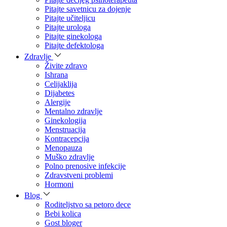
Pitajte savetnicu za dojenje
Pitajte učiteljicu
Pitajte urologa
Pitajte ginekologa
Pitajte defektologa
Zdravlje
Živite zdravo
Ishrana
Celijaklija
Dijabetes
Alergije
Mentalno zdravlje
Ginekologija
Menstruacija
Kontracepcija
Menopauza
Muško zdravlje
Polno prenosive infekcije
Zdravstveni problemi
Hormoni
Blog
Roditeljstvo sa petoro dece
Bebi kolica
Gost bloger