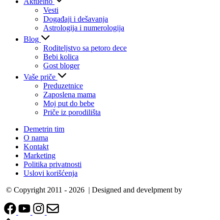
Aktuelno
Vesti
Događaji i dešavanja
Astrologija i numerologija
Blog
Roditeljstvo sa petoro dece
Bebi kolica
Gost bloger
Vaše priče
Preduzetnice
Zaposlena mama
Moj put do bebe
Priče iz porodilišta
Demetrin tim
O nama
Kontakt
Marketing
Politika privatnosti
Uslovi korišćenja
© Copyright 2011 - 2026 | Designed and develpment by
Cubes