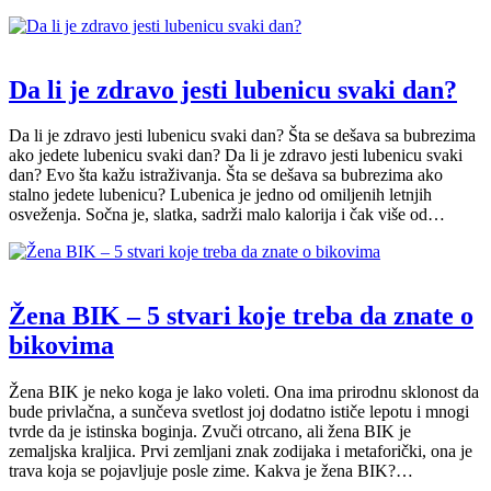
Da li je zdravo jesti lubenicu svaki dan?
Da li je zdravo jesti lubenicu svaki dan? Šta se dešava sa bubrezima
ako jedete lubenicu svaki dan? Da li je zdravo jesti lubenicu svaki
dan? Evo šta kažu istraživanja. Šta se dešava sa bubrezima ako
stalno jedete lubenicu? Lubenica je jedno od omiljenih letnjih
osveženja. Sočna je, slatka, sadrži malo kalorija i čak više od…
Žena BIK – 5 stvari koje treba da znate o
bikovima
Žena BIK je neko koga je lako voleti. Ona ima prirodnu sklonost da
bude privlačna, a sunčeva svetlost joj dodatno ističe lepotu i mnogi
tvrde da je istinska boginja. Zvuči otrcano, ali žena BIK je
zemaljska kraljica. Prvi zemljani znak zodijaka i metaforički, ona je
trava koja se pojavljuje posle zime. Kakva je žena BIK?…