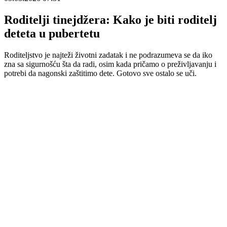
Roditelji tinejdžera: Kako je biti roditelj
deteta u pubertetu
Roditeljstvo je najteži životni zadatak i ne podrazumeva se da iko
zna sa sigurnošću šta da radi, osim kada pričamo o preživljavanju i
potrebi da nagonski zaštitimo dete. Gotovo sve ostalo se uči.