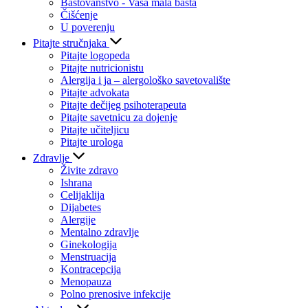
Baštovanstvo - Vaša mala bašta
Čišćenje
U poverenju
Pitajte stručnjaka
Pitajte logopeda
Pitajte nutricionistu
Alergija i ja – alergološko savetovalište
Pitajte advokata
Pitajte dečijeg psihoterapeuta
Pitajte savetnicu za dojenje
Pitajte učiteljicu
Pitajte urologa
Zdravlje
Živite zdravo
Ishrana
Celijaklija
Dijabetes
Alergije
Mentalno zdravlje
Ginekologija
Menstruacija
Kontracepcija
Menopauza
Polno prenosive infekcije