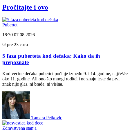
Pročitajte i ovo
Pubertet
18:30
07.08.2026
pre 23 сата
5 faza puberteta kod dečaka: Kako da ih
prepoznate
Kod većine dečaka pubertet počinje između 9. i 14. godine, najčešće
oko 11. godine. Ali ono što mnogi roditelji ne znaju jeste da prvi
znak nije glas, ni brada, ni visina.
Tamara Petkovic
Zdravstvena stanja