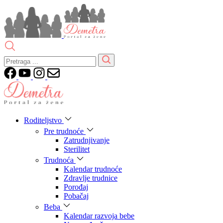
Roditeljstvo
Pre trudnoće
Zatrudnjivanje
Sterilitet
Trudnoća
Kalendar trudnoće
Zdravlje trudnice
Porođaj
Pobačaj
Beba
Kalendar razvoja bebe