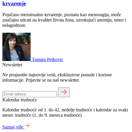
krvarenje
Pojačano menstrualno krvarenje, poznato kao menoragija, može
značajno uticati na kvalitet života žena, uzrokujući anemiju, umor i
nelagodnost.
Tamara Petkovic
Newsletter
Ne propustite najnovije vesti, ekskluzivne ponude i korisne
informacije. Prijavite se na naš newsletter.
Kalendar trudnoće
Kalendar trudnoće od 1. do 42. nedelje trudnoće i kalendar za svaki
mesec trudnoće (1. do 9. meseca trudnoće)
Saznaj više