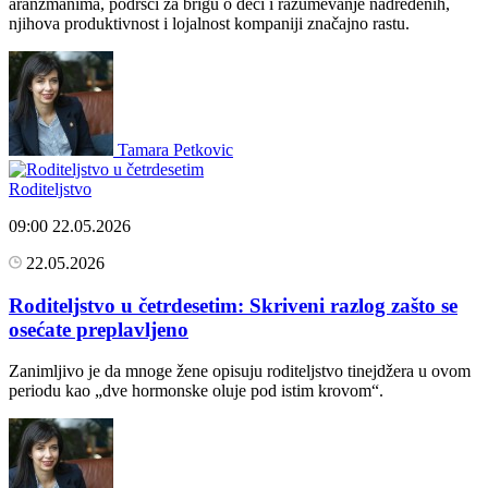
aranžmanima, podršci za brigu o deci i razumevanje nadređenih,
njihova produktivnost i lojalnost kompaniji značajno rastu.
Tamara Petkovic
Roditeljstvo
09:00
22.05.2026
22.05.2026
Roditeljstvo u četrdesetim: Skriveni razlog zašto se
osećate preplavljeno
Zanimljivo je da mnoge žene opisuju roditeljstvo tinejdžera u ovom
periodu kao „dve hormonske oluje pod istim krovom“.