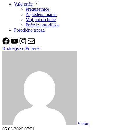
Vaše priče
Preduzetnice
Zaposlena mama
Moj put do bebe
Priče iz porodilišta
Porodična trpeza
Roditeljstvo
Pubertet
Stefan
05.03.2026
07:31