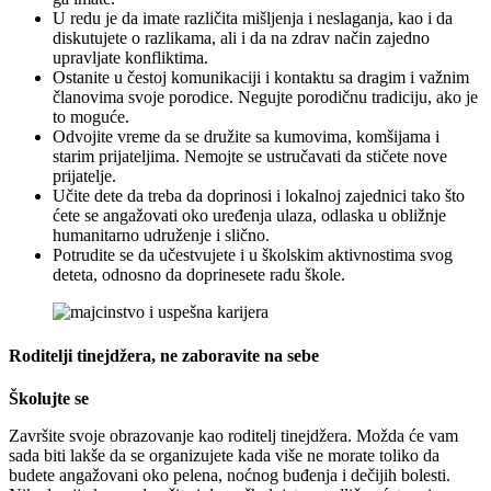
U redu je da imate različita mišljenja i neslaganja, kao i da
diskutujete o razlikama, ali i da na zdrav način zajedno
upravljate konfliktima.
Ostanite u čestoj komunikaciji i kontaktu sa dragim i važnim
članovima svoje porodice. Negujte porodičnu tradiciju, ako je
to moguće.
Odvojite vreme da se družite sa kumovima, komšijama i
starim prijateljima. Nemojte se ustručavati da stičete nove
prijatelje.
Učite dete da treba da doprinosi i lokalnoj zajednici tako što
ćete se angažovati oko uređenja ulaza, odlaska u obližnje
humanitarno udruženje i slično.
Potrudite se da učestvujete i u školskim aktivnostima svog
deteta, odnosno da doprinesete radu škole.
Roditelji tinejdžera, ne zaboravite na sebe
Školujte se
Završite svoje obrazovanje kao roditelj tinejdžera. Možda će vam
sada biti lakše da se organizujete kada više ne morate toliko da
budete angažovani oko pelena, noćnog buđenja i dečijih bolesti.