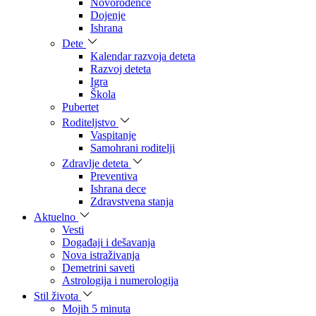
Novorođenče
Dojenje
Ishrana
Dete
Kalendar razvoja deteta
Razvoj deteta
Igra
Škola
Pubertet
Roditeljstvo
Vaspitanje
Samohrani roditelji
Zdravlje deteta
Preventiva
Ishrana dece
Zdravstvena stanja
Aktuelno
Vesti
Događaji i dešavanja
Nova istraživanja
Demetrini saveti
Astrologija i numerologija
Stil života
Mojih 5 minuta