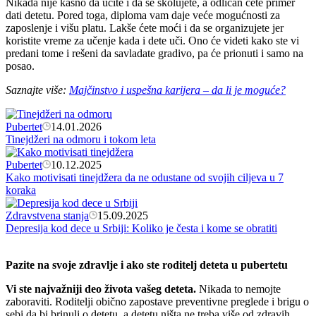
Nikada nije kasno da učite i da se školujete, a odličan ćete primer
dati detetu. Pored toga, diploma vam daje veće mogućnosti za
zaposlenje i višu platu. Lakše ćete moći i da se organizujete jer
koristite vreme za učenje kada i dete uči. Ono će videti kako ste vi
predani tome i rešeni da savladate gradivo, pa će prionuti i samo na
posao.
Saznajte više:
Majčinstvo i uspešna karijera – da li je moguće?
Pubertet
14.01.2026
Tinejdžeri na odmoru i tokom leta
Pubertet
10.12.2025
Kako motivisati tinejdžera da ne odustane od svojih ciljeva u 7
koraka
Zdravstvena stanja
15.09.2025
Depresija kod dece u Srbiji: Koliko je česta i kome se obratiti
Pazite na svoje zdravlje i ako ste roditelj deteta u pubertetu
Vi ste najvažniji deo života vašeg deteta.
Nikada to nemojte
zaboraviti. Roditelji obično zapostave preventivne preglede i brigu o
sebi da bi brinuli o detetu, a detetu ništa ne treba više od zdravih