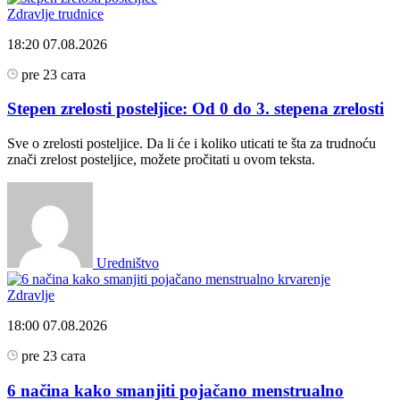
Zdravlje trudnice
18:20
07.08.2026
pre 23 сата
Stepen zrelosti posteljice: Od 0 do 3. stepena zrelosti
Sve o zrelosti posteljice. Da li će i koliko uticati te šta za trudnoću
znači zrelost posteljice, možete pročitati u ovom teksta.
Uredništvo
Zdravlje
18:00
07.08.2026
pre 23 сата
6 načina kako smanjiti pojačano menstrualno