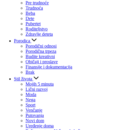
Pre trudnoće
Trudnoća
Beba
Dete
Pubertet
Roditeljstvo
Zdravlje deteta
Porodica
Porodični odnosi
Porodična trpeza
Budite kreativni
Običaji i proslave
Finansije i dokumentacija
Brak
Stil života
Mojih 5 minuta
Lični razvoj
Moda
Nega
Sport
Venčanje
Putovanja
Novi dom
Uređenje doma