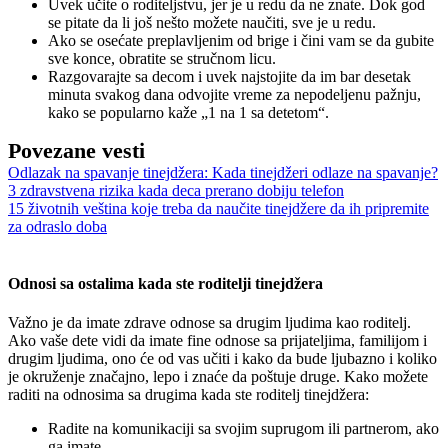
Uvek učite o roditeljstvu, jer je u redu da ne znate. Dok god
se pitate da li još nešto možete naučiti, sve je u redu.
Ako se osećate preplavljenim od brige i čini vam se da gubite
sve konce, obratite se stručnom licu.
Razgovarajte sa decom i uvek najstojite da im bar desetak
minuta svakog dana odvojite vreme za nepodeljenu pažnju,
kako se popularno kaže „1 na 1 sa detetom“.
Povezane vesti
Odlazak na spavanje tinejdžera: Kada tinejdžeri odlaze na spavanje?
3 zdravstvena rizika kada deca prerano dobiju telefon
15 životnih veština koje treba da naučite tinejdžere da ih pripremite
za odraslo doba
Odnosi sa ostalima kada ste roditelji tinejdžera
Važno je da imate zdrave odnose sa drugim ljudima kao roditelj.
Ako vaše dete vidi da imate fine odnose sa prijateljima, familijom i
drugim ljudima, ono će od vas učiti i kako da bude ljubazno i koliko
je okruženje značajno, lepo i znaće da poštuje druge. Kako možete
raditi na odnosima sa drugima kada ste roditelj tinejdžera:
Radite na komunikaciji sa svojim suprugom ili partnerom, ako
ga imate.