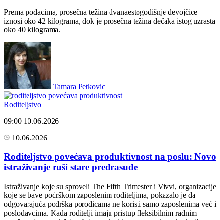
Prema podacima, prosečna težina dvanaestogodišnje devojčice
iznosi oko 42 kilograma, dok je prosečna težina dečaka istog uzrasta
oko 40 kilograma.
Tamara Petkovic
Roditeljstvo
09:00
10.06.2026
10.06.2026
Roditeljstvo povećava produktivnost na poslu: Novo
istraživanje ruši stare predrasude
Istraživanje koje su sproveli The Fifth Trimester i Vivvi, organizacije
koje se bave podrškom zaposlenim roditeljima, pokazalo je da
odgovarajuća podrška porodicama ne koristi samo zaposlenima već i
poslodavcima. Kada roditelji imaju pristup fleksibilnim radnim