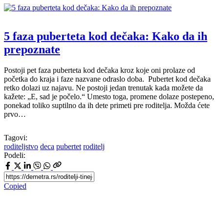
5 faza puberteta kod dečaka: Kako da ih
prepoznate
Postoji pet faza puberteta kod dečaka kroz koje oni prolaze od
početka do kraja i faze nazvane odraslo doba. Pubertet kod dečaka
retko dolazi uz najavu. Ne postoji jedan trenutak kada možete da
kažete: „E, sad je počelo.“ Umesto toga, promene dolaze postepeno,
ponekad toliko suptilno da ih dete primeti pre roditelja. Možda ćete
prvo…
Tagovi:
roditeljstvo
deca
pubertet
roditelj
Podeli:
Copied