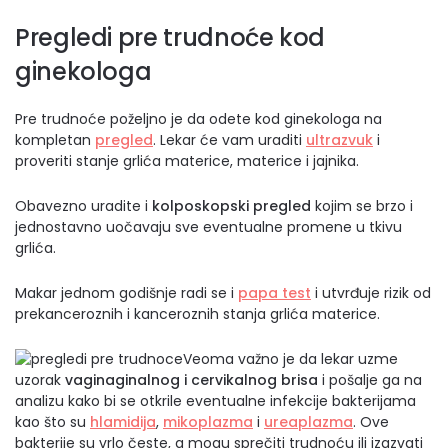
Pregledi pre trudnoće kod
ginekologa
Pre trudnoće poželjno je da odete kod ginekologa na
kompletan
pregled
. Lekar će vam uraditi
ultrazvuk
i
proveriti stanje grlića materice, materice i jajnika.
Obavezno uradite i
kolposkopski pregled
kojim se brzo i
jednostavno uočavaju sve eventualne promene u tkivu
grlića.
Makar jednom godišnje radi se i
papa test
i utvrđuje rizik od
prekanceroznih i kanceroznih stanja grlića materice.
Veoma važno je da lekar uzme
uzorak
vaginaginalnog i cervikalnog brisa
i pošalje ga na
analizu kako bi se otkrile eventualne infekcije bakterijama
kao što su
hlamidija
,
mikoplazma
i
ureaplazma
. Ove
bakterije su vrlo česte, a mogu sprečiti trudnoću ili izazvati