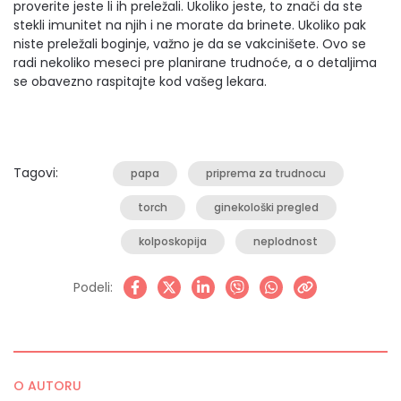
proverite jeste li ih preležali. Ukoliko jeste, to znači da ste
stekli imunitet na njih i ne morate da brinete. Ukoliko pak
niste preležali boginje, važno je da se vakcinišete. Ovo se
radi nekoliko meseci pre planirane trudnoće, a o detaljima
se obavezno raspitajte kod vašeg lekara.
Tagovi:
papa
priprema za trudnocu
torch
ginekološki pregled
kolposkopija
neplodnost
Podeli:
O AUTORU