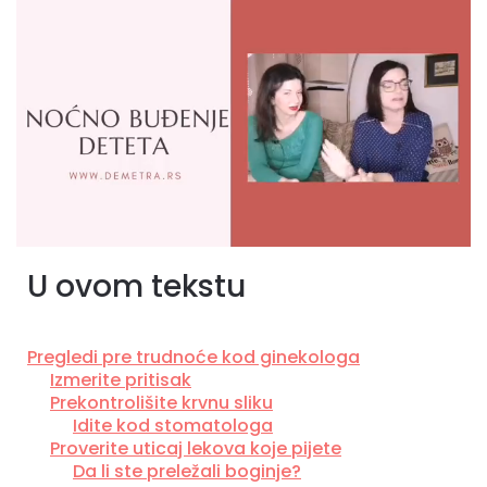
U ovom tekstu
Pregledi pre trudnoće kod ginekologa
Izmerite pritisak
Prekontrolišite krvnu sliku
Idite kod stomatologa
Proverite uticaj lekova koje pijete
Da li ste preležali boginje?