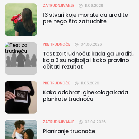
ZATRUDNJIVANJE
11.06.2026
13 stvari koje morate da uradite
pre nego što zatrudnite
PRE TRUDNOĆE
04.06.2026
Test za trudnoću: kada ga uraditi,
koja 3 su najbolja i kako pravilno
očitati rezultat
PRE TRUDNOĆE
11.05.2026
Kako odabrati ginekologa kada
planirate trudnoću
ZATRUDNJIVANJE
02.04.2026
Planiranje trudnoće