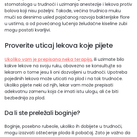
stomatologa u trudnoći i uzimanja anestezije i lekova protiv
bolova koji nisu poželjni. Takođe, većina trudnica muku
muči sa desnima usled pojačanog razvoja bakterijske flore
u ustima, a od povećanog lučenja želudačne kiseline zubi
mogu postati kvarljivi.
Proverite uticaj lekova koje pijete
Ukoliko vam je prepisana neka terapija
, ili uzimate bilo
kakve lekove na svoju ruku, obavezno se konsultujte sa
lekarom o tome jesu li oni dozvoljeni u trudnoći. Upotreba
pojedinih lekova može uticati na plod i na tok trudnoće.
Ukoliko pijete neki od njih, lekar vam može prepisati
adekvatnu zamenu koja će imati istu ulogu, ali će biti
bezbednija za plod.
Da li ste preležali boginje?
Boginje, posebno rubeole, ukoliko ih dobijete u trudnoći,
mogu izazvati oštećenje ploda ili pobačaj. Zato je važno da