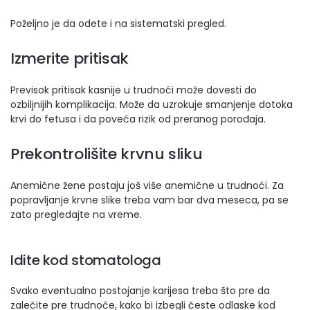
Poželjno je da odete i na sistematski pregled.
Izmerite pritisak
Previsok pritisak kasnije u trudnoći može dovesti do
ozbiljnijih komplikacija. Može da uzrokuje smanjenje dotoka
krvi do fetusa i da poveća rizik od preranog porođaja.
Prekontrolišite krvnu sliku
Anemične žene postaju još više anemične u trudnoći. Za
popravljanje krvne slike treba vam bar dva meseca, pa se
zato pregledajte na vreme.
Idite kod stomatologa
Svako eventualno postojanje karijesa treba što pre da
zalečite pre trudnoće, kako bi izbegli česte odlaske kod