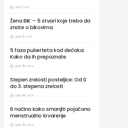
pre 1 сат
Žena BIK – 5 stvari koje treba da
znate o bikovima
pre 11 сати
5 faza puberteta kod dečaka:
Kako da ih prepoznate
pre 16 сати
Stepen zrelosti posteljice: Od 0
do 3. stepena zrelosti
pre 16 сати
6 načina kako smanjiti pojačano
menstrualno krvarenje
pre 16 сати