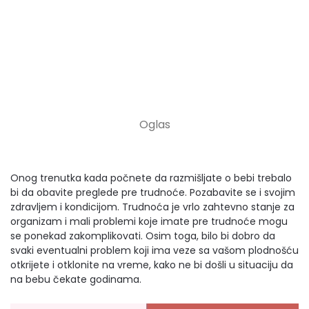
Onog trenutka kada počnete da razmišljate o bebi trebalo
bi da obavite preglede pre trudnoće. Pozabavite se i svojim
zdravljem i kondicijom. Trudnoća je vrlo zahtevno stanje za
organizam i mali problemi koje imate pre trudnoće mogu
se ponekad zakomplikovati. Osim toga, bilo bi dobro da
svaki eventualni problem koji ima veze sa vašom plodnošću
otkrijete i otklonite na vreme, kako ne bi došli u situaciju da
na bebu čekate godinama.