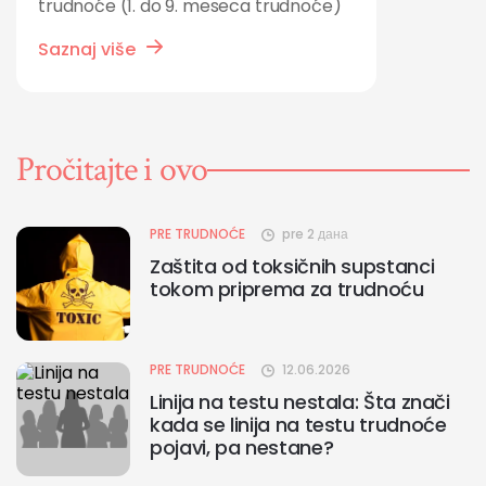
trudnoće (1. do 9. meseca trudnoće)
Saznaj više
Pročitajte i ovo
PRE TRUDNOĆE
pre 2 дана
Zaštita od toksičnih supstanci
tokom priprema za trudnoću
PRE TRUDNOĆE
12.06.2026
Linija na testu nestala: Šta znači
kada se linija na testu trudnoće
pojavi, pa nestane?