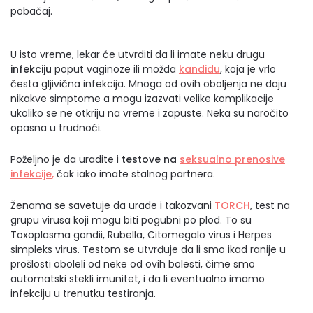
pobačaj.
U isto vreme, lekar će utvrditi da li imate neku drugu
infekciju
poput vaginoze ili možda
kandidu
, koja je vrlo
česta gljivična infekcija. Mnoga od ovih oboljenja ne daju
nikakve simptome a mogu izazvati velike komplikacije
ukoliko se ne otkriju na vreme i zapuste. Neka su naročito
opasna u trudnoći.
Poželjno je da uradite i
testove na
seksualno prenosive
infekcije
,
čak iako imate stalnog partnera.
Ženama se savetuje da urade i takozvani
TORCH
, test na
grupu virusa koji mogu biti pogubni po plod. To su
Toxoplasma gondii, Rubella, Citomegalo virus i Herpes
simpleks virus. Testom se utvrđuje da li smo ikad ranije u
prošlosti oboleli od neke od ovih bolesti, čime smo
automatski stekli imunitet, i da li eventualno imamo
infekciju u trenutku testiranja.