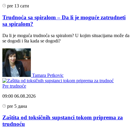
pre 13 сати
Trudnoća sa spiralom – Da li je moguće zatrudneti
sa spiralom?
Da li je moguća trudnoća sa spiralom? U kojim situacijama može da
se dogodi i šta kada se dogodi?
Tamara Petkovic
Pre trudnoće
09:00
06.08.2026
pre 5 дана
Zaštita od toksičnih supstanci tokom priprema za
trudnoću