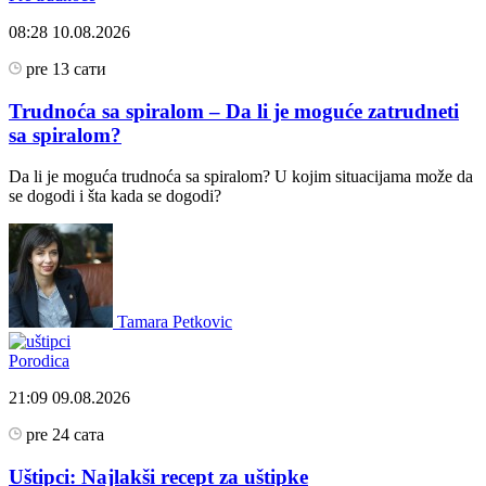
08:28
10.08.2026
pre 13 сати
Trudnoća sa spiralom – Da li je moguće zatrudneti
sa spiralom?
Da li je moguća trudnoća sa spiralom? U kojim situacijama može da
se dogodi i šta kada se dogodi?
Tamara Petkovic
Porodica
21:09
09.08.2026
pre 24 сата
Uštipci: Najlakši recept za uštipke