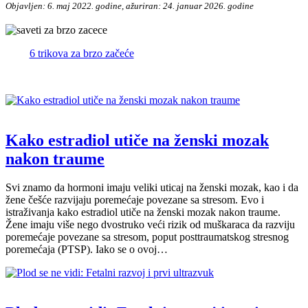
Objavljen: 6. maj 2022. godine, ažuriran: 24. januar 2026. godine
6 trikova za brzo začeće
Kako estradiol utiče na ženski mozak
nakon traume
Svi znamo da hormoni imaju veliki uticaj na ženski mozak, kao i da
žene češće razvijaju poremećaje povezane sa stresom. Evo i
istraživanja kako estradiol utiče na ženski mozak nakon traume.
Žene imaju više nego dvostruko veći rizik od muškaraca da razviju
poremećaje povezane sa stresom, poput posttraumatskog stresnog
poremećaja (PTSP). Iako se o ovoj…