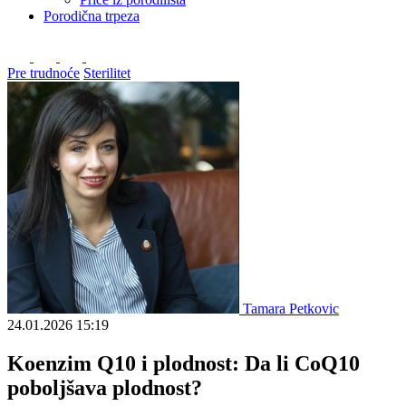
Porodična trpeza
Pre trudnoće
Sterilitet
Tamara Petkovic
24.01.2026
15:19
Koenzim Q10 i plodnost: Da li CoQ10
poboljšava plodnost?