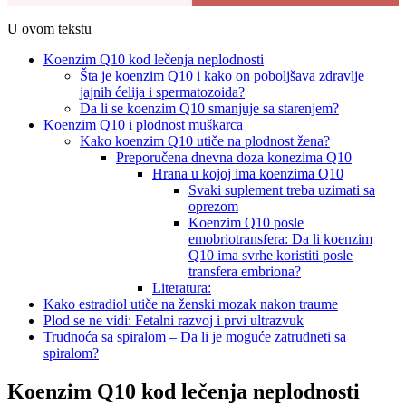
U ovom tekstu
Koenzim Q10 kod lečenja neplodnosti
Šta je koenzim Q10 i kako on poboljšava zdravlje
jajnih ćelija i spermatozoida?
Da li se koenzim Q10 smanjuje sa starenjem?
Koenzim Q10 i plodnost muškarca
Kako koenzim Q10 utiče na plodnost žena?
Preporučena dnevna doza konezima Q10
Hrana u kojoj ima koenzima Q10
Svaki suplement treba uzimati sa
oprezom
Koenzim Q10 posle
emobriotransfera: Da li koenzim
Q10 ima svrhe koristiti posle
transfera embriona?
Literatura:
Kako estradiol utiče na ženski mozak nakon traume
Plod se ne vidi: Fetalni razvoj i prvi ultrazvuk
Trudnoća sa spiralom – Da li je moguće zatrudneti sa
spiralom?
Koenzim Q10 kod lečenja neplodnosti