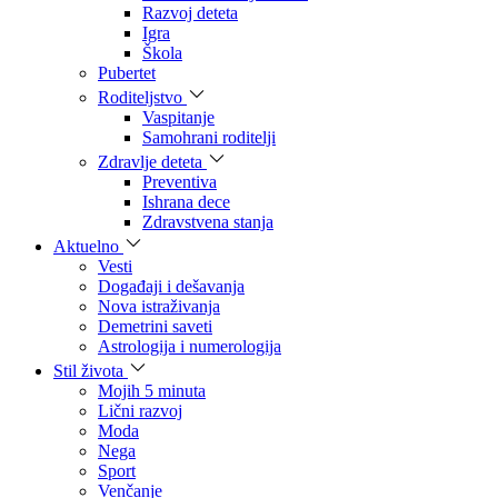
Razvoj deteta
Igra
Škola
Pubertet
Roditeljstvo
Vaspitanje
Samohrani roditelji
Zdravlje deteta
Preventiva
Ishrana dece
Zdravstvena stanja
Aktuelno
Vesti
Događaji i dešavanja
Nova istraživanja
Demetrini saveti
Astrologija i numerologija
Stil života
Mojih 5 minuta
Lični razvoj
Moda
Nega
Sport
Venčanje