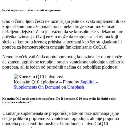
Svaki suplement treba uzimati sa oprezom
Ono o čemu ljudi često ne razmišljaju jeste da svaki suplement ili lek
koji nečemu pomaže paralelno na neke druge stvari može imati
neželjeno dejstvo. Zato je i važno da se konsultujete sa lekarom pre
početka uzimanja. Ovaj enzim može da reaguje sa lekovima koji
služe za kontrolu krvnog pritiska, a tretmani kao što su glaukom ili
potreba za hemoterapijom ometaju funkcionisanje CoQ10.
Nemojte očekivati čuda upotrebom ovog koenzima jer on ne može
da zameni agresivne terapije i proces vantelesne oplodnje ukoliko je
potreban, ali je jedan od prirodnih načina da poboljšate plodnost.
Koenzim Q10 i plodnost – Photo by
Supliful –
Supplements On Demand
on
Unsplash
Koenzim Q10 posle emobriotransfera: Da li koenzim Q10 ima svrhe koristiti posle
transfera embriona?
Uzimanje suplemenata se preporučuje tokom faze uzimanja jajne
ćelije prilikom pripreme za vantelesnu oplodnju, ali nije pogodna
upotreba posle embriotransfera. U trudnoći se nivo CoQ10