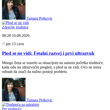
Tamara Petkovic
Zdravlje trudnice
08:28
10.08.2026
pre 13 сати
Plod se ne vidi: Fetalni razvoj i prvi ultrazvuk
Mnogo žena se susrelo sa situacijom na samom početku trudnoće,
kada odu na ultrazvučni pregled, a plod se ne vidi. Ovo ne mora
odmah da znači da nužno postoji problem.
Tamara Petkovic
Pre trudnoće