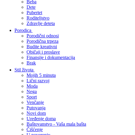
Beba
Dete
Pubertet
Roditeljstvo
Zdravlje deteta
Porodica
Porodični odnosi
Porodična trpeza
Budite kreativni
Običaji i proslave
Finansije i dokumentacija
Brak
Stil života
Mojih 5 minuta
Lični razvoj
Moda
Nega
Sport
Venčanje
Putovanja
Novi dom
Uređenje doma
Baštovanstvo - Vaša mala bašta
Čišćenje
U poverenju