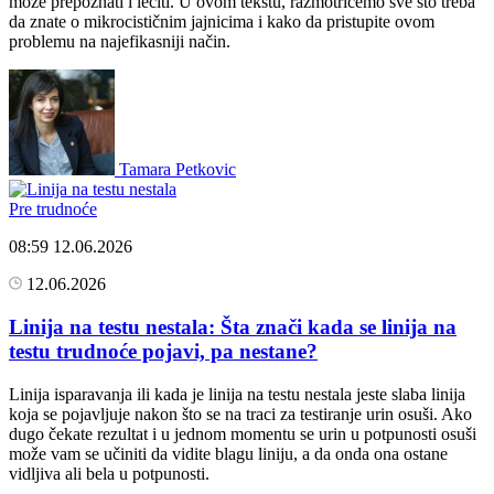
može prepoznati i lečiti. U ovom tekstu, razmotrićemo sve što treba
da znate o mikrocističnim jajnicima i kako da pristupite ovom
problemu na najefikasniji način.
Tamara Petkovic
Pre trudnoće
08:59
12.06.2026
12.06.2026
Linija na testu nestala: Šta znači kada se linija na
testu trudnoće pojavi, pa nestane?
Linija isparavanja ili kada je linija na testu nestala jeste slaba linija
koja se pojavljuje nakon što se na traci za testiranje urin osuši. Ako
dugo čekate rezultat i u jednom momentu se urin u potpunosti osuši
može vam se učiniti da vidite blagu liniju, a da onda ona ostane
vidljiva ali bela u potpunosti.