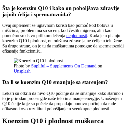
Šta je koenzim Q10 i kako on poboljšava zdravlje
jajnih ćelija i spermatozoida?
Ovaj suplement se uglavnom koristi kao pomoć kod bolova u
mišićima, problemima sa srcem, kod čestih migrena, ali i kao
pomoćno sredstvo prilikom lečenja
neplodnosti
. Kada je u pitanju
koenzim Q10 i plodnost, on održava zdrave jajne ćelije u telu žene.
Sa druge strane, on je tu da muškarcima pomogne da spermatozoidi
efkasnije funkcionišu.
Photo by
Supliful – Supplements On Demand
on
Unsplash
Da li se koenzim Q10 smanjuje sa starenjem?
Lekari su otkrili da nivo Q10 počinje da se smanjuje kako starimo i
to je prirodan proces gde naše telo ima manje energije. Unošenjem
Q10 ćelije koje su počele da propadaju ponovo počinju da rade
efikasno i ovo rezultira i pobošljanjem sveukupne plodnosti.
Koenzim Q10 i plodnost muškarca