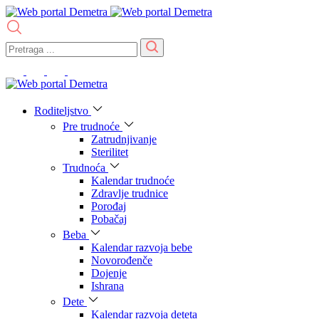
Roditeljstvo
Pre trudnoće
Zatrudnjivanje
Sterilitet
Trudnoća
Kalendar trudnoće
Zdravlje trudnice
Porođaj
Pobačaj
Beba
Kalendar razvoja bebe
Novorođenče
Dojenje
Ishrana
Dete
Kalendar razvoja deteta