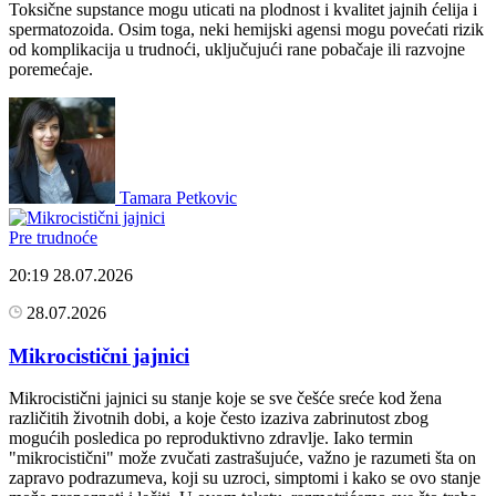
Toksične supstance mogu uticati na plodnost i kvalitet jajnih ćelija i
spermatozoida. Osim toga, neki hemijski agensi mogu povećati rizik
od komplikacija u trudnoći, uključujući rane pobačaje ili razvojne
poremećaje.
Tamara Petkovic
Pre trudnoće
20:19
28.07.2026
28.07.2026
Mikrocistični jajnici
Mikrocistični jajnici su stanje koje se sve češće sreće kod žena
različitih životnih dobi, a koje često izaziva zabrinutost zbog
mogućih posledica po reproduktivno zdravlje. Iako termin
"mikrocistični" može zvučati zastrašujuće, važno je razumeti šta on
zapravo podrazumeva, koji su uzroci, simptomi i kako se ovo stanje