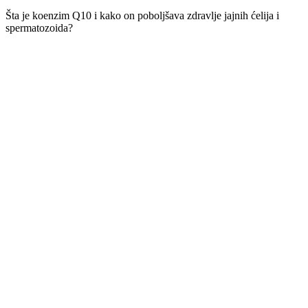
Šta je koenzim Q10 i kako on poboljšava zdravlje jajnih ćelija i
spermatozoida?