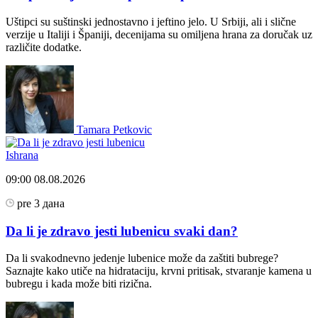
Uštipci su suštinski jednostavno i jeftino jelo. U Srbiji, ali i slične
verzije u Italiji i Španiji, decenijama su omiljena hrana za doručak uz
različite dodatke.
Tamara Petkovic
Ishrana
09:00
08.08.2026
pre 3 дана
Da li je zdravo jesti lubenicu svaki dan?
Da li svakodnevno jedenje lubenice može da zaštiti bubrege?
Saznajte kako utiče na hidrataciju, krvni pritisak, stvaranje kamena u
bubregu i kada može biti rizična.