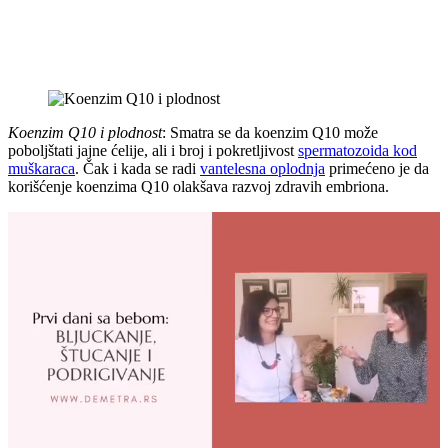
Koenzim Q10 i plodnost
: Smatra se da koenzim Q10 može
poboljštati jajne ćelije, ali i broj i pokretljivost
spermatozoida kod
muškaraca
. Čak i kada se radi
vantelesna oplodnja
primećeno je da
korišćenje koenzima Q10 olakšava razvoj zdravih embriona.