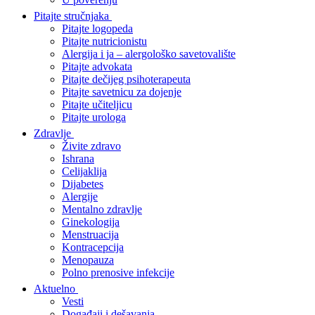
Pitajte stručnjaka
Pitajte logopeda
Pitajte nutricionistu
Alergija i ja – alergološko savetovalište
Pitajte advokata
Pitajte dečijeg psihoterapeuta
Pitajte savetnicu za dojenje
Pitajte učiteljicu
Pitajte urologa
Zdravlje
Živite zdravo
Ishrana
Celijaklija
Dijabetes
Alergije
Mentalno zdravlje
Ginekologija
Menstruacija
Kontracepcija
Menopauza
Polno prenosive infekcije
Aktuelno
Vesti
Događaji i dešavanja