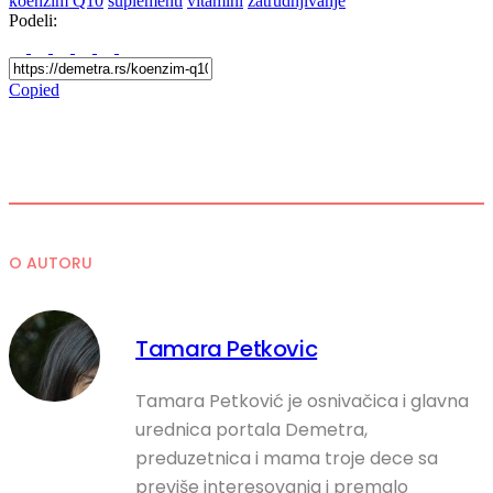
koenzim Q10
suplementi
vitamini
zatrudnjivanje
Podeli:
Copied
O AUTORU
Tamara Petkovic
Tamara Petković je osnivačica i glavna
urednica portala Demetra,
preduzetnica i mama troje dece sa
previše interesovanja i premalo