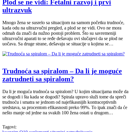
Plod se ne vidi: Fetalni razvoj i prvi
ultrazvuk
Mnogo žena se susrelo sa situacijom na samom početku trudnoće,
kada odu na ultrazvučni pregled, a plod se ne vidi. Ovo ne mora
odmah da znači da nužno postoji problem. Što su savremeniji
ultrazvučni aparati to se ređe dešavaju ovi slučajevi da se plod ne
uočava. Sa druge strane, dešavaju se situacije u kojima se…
Trudnoća sa spiralom – Da li je moguće
zatrudneti sa spiralom?
Da li je moguća trudnoća sa spiralom? U kojim situacijama može da
se dogodi i šta kada se dogodi? Spirala upravo služi tome da spreči
trudnoću i smatra se jednom od najefikasnijih kontraceptivnih
sredstava, sa procentom efikasnosti preko 99%. To ipak znači da će
nešto manje od jedne na svakih 100 žena ostati u drugom…
Tagovi: