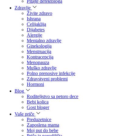
Pitajte defektologa
Zdravlje
Živite zdravo
Ishrana
Celijaklija
Dijabetes
Alergije
Mentalno zdravlje
Ginekologija
Menstruacija
Kontracepcija
Menopauza
Muško zdravlje
Polno prenosive infekcije
Zdravstveni problemi
Hormoni
Blog
Roditeljstvo sa petoro dece
Bebi kolica
Gost bloger
Vaše priče
Preduzetnice
Zaposlena mama
Moj put do bebe
Priče iz porodilišta