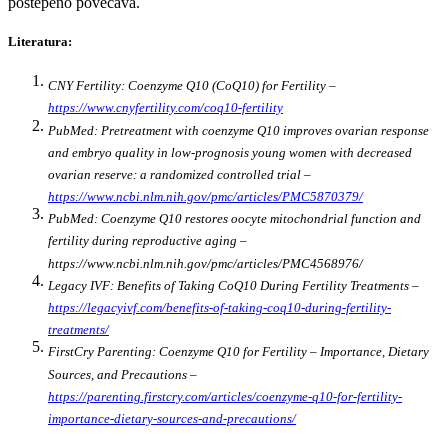
postepeno povećava.
Literatura:
CNY Fertility: Coenzyme Q10 (CoQ10) for Fertility –
https://www.cnyfertility.com/coq10-fertility
PubMed: Pretreatment with coenzyme Q10 improves ovarian response
and embryo quality in low-prognosis young women with decreased
ovarian reserve: a randomized controlled trial –
https://www.ncbi.nlm.nih.gov/pmc/articles/PMC5870379/
PubMed: Coenzyme Q10 restores oocyte mitochondrial function and
fertility during reproductive aging –
https://www.ncbi.nlm.nih.gov/pmc/articles/PMC4568976/
Legacy IVF: Benefits of Taking CoQ10 During Fertility Treatments –
https://legacyivf.com/benefits-of-taking-coq10-during-fertility-
treatments/
FirstCry Parenting: Coenzyme Q10 for Fertility – Importance, Dietary
Sources, and Precautions –
https://parenting.firstcry.com/articles/coenzyme-q10-for-fertility-
importance-dietary-sources-and-precautions/