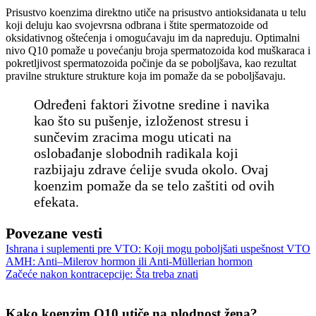
Prisustvo koenzima direktno utiče na prisustvo antioksidanata u telu
koji deluju kao svojevrsna odbrana i štite spermatozoide od
oksidativnog oštećenja i omogućavaju im da napreduju. Optimalni
nivo Q10 pomaže u povećanju broja spermatozoida kod muškaraca i
pokretljivost spermatozoida počinje da se poboljšava, kao rezultat
pravilne strukture strukture koja im pomaže da se poboljšavaju.
Određeni faktori životne sredine i navika
kao što su pušenje, izloženost stresu i
sunčevim zracima mogu uticati na
oslobađanje slobodnih radikala koji
razbijaju zdrave ćelije svuda okolo. Ovaj
koenzim pomaže da se telo zaštiti od ovih
efekata.
Povezane vesti
Ishrana i suplementi pre VTO: Koji mogu poboljšati uspešnost VTO
AMH: Anti–Milerov hormon ili Anti-Müllerian hormon
Začeće nakon kontracepcije: Šta treba znati
Kako koenzim Q10 utiče na plodnost žena?