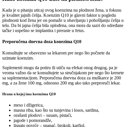
Kada je u pitanju uticaj ovog koenzima na plodnost žena, u fokusu
je kvalitet jajnih ćelija. Koenzim Q10 je glavni faktor u pogledu
plodnosti kod žena jer on pomaže u obavljanju i pobošljanju ćelija u
telu. Da bi jajna ćelija bila oplođena, ona mora da sazri do određane
tačke i uspešno se implantira i preraste u fetus.
Preporučena dnevna doza konezima Q10
Konsultujte se obavezno sa lekarom pre nego što počnete da
uzimate koenzim.
Suplementi mogu da potiru ili utiču na efekat onog drugog, pa je
veoma važno da se konsultujete sa stručnjakom pre nego što krenete
sa suplementacijom. Preporučena dnevna doza za muškarce je 200
mg, a za žene 100 mg, odnosno 200 mg ako tako preproruči lekar.
Hrana u kojoj ima koenzima Q10
meso i džigerica,
masna riba, kao što su tunjevina i losos, sardina,
orašasti plodovi – susam, pistaći,
jagode i pomorandže,
lisnato povrće – spanać, brokoli, karfiol.