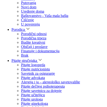
Putovanja
Novi dom
Uređenje doma
Baštovanstvo - Vaša mala bašta
Čišćenje
U poverenju
Porodica
Porodični odnosi
Porodična trpeza
Budite kreativni
Običaji i proslave
Finansije i dokumentacija
Brak
Pitajte stručnjaka
Pitajte logopeda
Pitajte nutricionistu
Savetnik za osiguranje
Pitajte advokata
Alergija i ja – alergološko savetovalište
Pitajte dečijeg psihoterapeuta
Pitajte savetnicu za dojenje
Pitajte učiteljicu
Pitajte urologa
Pitajte ginekologa