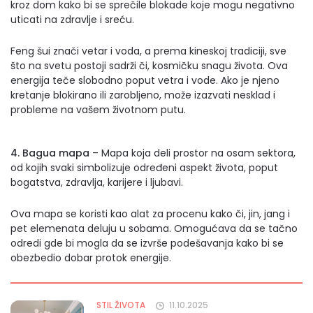
kroz dom kako bi se sprečile blokade koje mogu negativno
uticati na zdravlje i sreću.
Feng šui znači vetar i voda, a prema kineskoj tradiciji, sve
što na svetu postoji sadrži či, kosmičku snagu života. Ova
energija teče slobodno poput vetra i vode. Ako je njeno
kretanje blokirano ili zarobljeno, može izazvati nesklad i
probleme na vašem životnom putu.
4. Bagua mapa
– Mapa koja deli prostor na osam sektora,
od kojih svaki simbolizuje određeni aspekt života, poput
bogatstva, zdravlja, karijere i ljubavi.
Ova mapa se koristi kao alat za procenu kako či, jin, jang i
pet elemenata deluju u sobama. Omogućava da se tačno
odredi gde bi mogla da se izvrše podešavanja kako bi se
obezbedio dobar protok energije.
STIL ŽIVOTA
11.10.2025