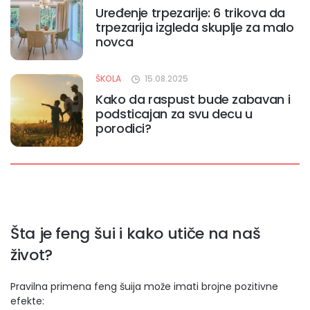
Uređenje trpezarije: 6 trikova da
trpezarija izgleda skuplje za malo
novca
ŠKOLA
15.08.2025
Kako da raspust bude zabavan i
podsticajan za svu decu u
porodici?
Šta je feng šui i kako utiče na naš
život?
Pravilna primena feng šuija može imati brojne pozitivne
efekte: