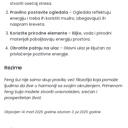
stvoriti osećaj stresa.
Pravilno postavite ogledala
– Ogledala reflektuju
energiju i treba ih koristiti mudro, izbegavajući ih
naspram kreveta.
Koristite prirodne elemente
– Biljke, voda i prirodni
materijali poboljšavaju energiju prostora.
Obratite pažnju na ulaz
– Glavni ulaz je ključan za
privlačenje pozitivne energije.
Rezime
Feng šui nije samo skup pravila, već filozofija koja pomaže
ljudima da žive u harmoniji sa svojim okruženjem. Primenom
feng šuija možete stvoriti uravnotežen, srećan i
prosperitetan život.
Objavljen: 14. mart 2025. godine, ažuriran: 3. jul 2025. godine