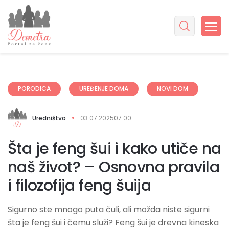
PORODICA
UREĐENJE DOMA
NOVI DOM
Uredništvo
03.07.2025
07:00
Šta je feng šui i kako utiče na
naš život? – Osnovna pravila
i filozofija feng šuija
Sigurno ste mnogo puta čuli, ali možda niste sigurni
šta je feng šui i čemu služi? Feng šui je drevna kineska