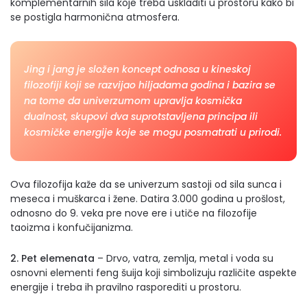
komplementarnih sila koje treba uskladiti u prostoru kako bi
se postigla harmonična atmosfera.
Jing i jang je složen koncept odnosa u kineskoj
filozofiji koji se razvijao hiljadama godina i bazira se
na tome da univerzumom upravlja kosmička
dualnost, skupovi dva suprotstavljena principa ili
kosmičke energije koje se mogu posmatrati u prirodi.
Ova filozofija kaže da se univerzum sastoji od sila sunca i
meseca i muškarca i žene. Datira 3.000 godina u prošlost,
odnosno do 9. veka pre nove ere i utiče na filozofije
taoizma i konfučijanizma.
2. Pet elemenata
– Drvo, vatra, zemlja, metal i voda su
osnovni elementi feng šuija koji simbolizuju različite aspekte
energije i treba ih pravilno rasporediti u prostoru.