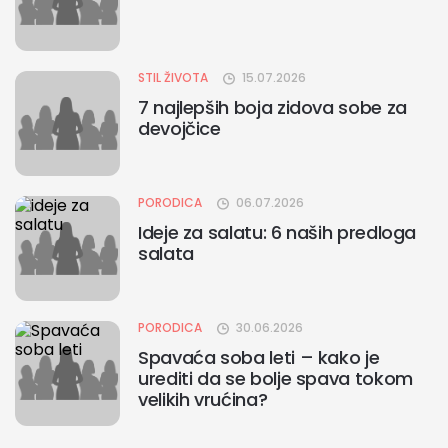
STIL ŽIVOTA
15.07.2026
7 najlepših boja zidova sobe za
devojčice
PORODICA
06.07.2026
Ideje za salatu: 6 naših predloga
salata
PORODICA
30.06.2026
Spavaća soba leti – kako je
urediti da se bolje spava tokom
velikih vrućina?