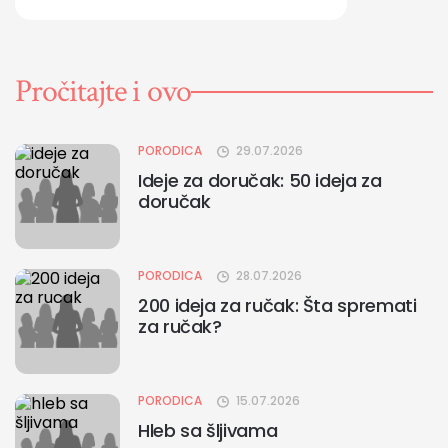
Pročitajte i ovo
PORODICA
29.07.2026
Ideje za doručak: 50 ideja za
doručak
PORODICA
28.07.2026
200 ideja za ručak: Šta spremati
za ručak?
PORODICA
15.07.2026
Hleb sa šljivama