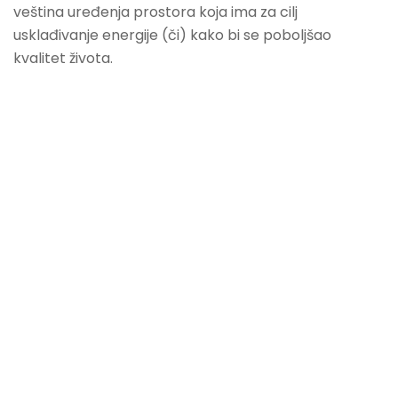
veština uređenja prostora koja ima za cilj
usklađivanje energije (či) kako bi se poboljšao
kvalitet života.