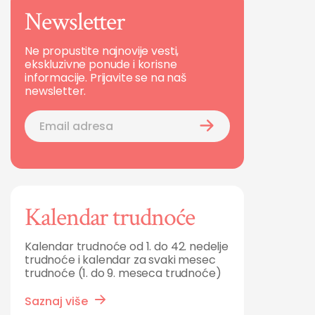
Newsletter
Ne propustite najnovije vesti,
ekskluzivne ponude i korisne
informacije. Prijavite se na naš
newsletter.
Kalendar trudnoće
Kalendar trudnoće od 1. do 42. nedelje
trudnoće i kalendar za svaki mesec
trudnoće (1. do 9. meseca trudnoće)
Saznaj više