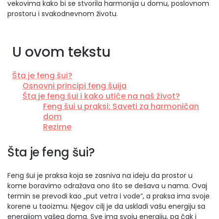
vekovima kako bi se stvorila harmonija u domu, poslovnom
prostoru i svakodnevnom životu.
U ovom tekstu
Šta je feng šui?
Osnovni principi feng šuija
Šta je feng šui i kako utiče na naš život?
Feng šui u praksi: Saveti za harmoničan
dom
Rezime
Šta je feng šui?
Feng šui je praksa koja se zasniva na ideju da prostor u
kome boravimo odražava ono što se dešava u nama. Ovaj
termin se prevodi kao „put vetra i vode“, a praksa ima svoje
korene u taoizmu. Njegov cilj je da uskladi vašu energiju sa
energijom vašeg doma. Sve ima svoju energiju, pa čak i