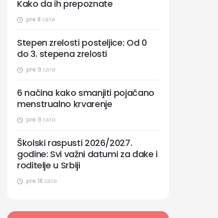
Kako da ih prepoznate
pre 8 сати
Stepen zrelosti posteljice: Od 0
do 3. stepena zrelosti
pre 9 сати
6 načina kako smanjiti pojačano
menstrualno krvarenje
pre 9 сати
Školski raspusti 2026/2027.
godine: Svi važni datumi za đake i
roditelje u Srbiji
pre 18 сати