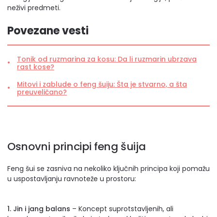
neživi predmeti.
Povezane vesti
Tonik od ruzmarina za kosu: Da li ruzmarin ubrzava
rast kose?
Mitovi i zablude o feng šuiju: Šta je stvarno, a šta
preuveličano?
Osnovni principi feng šuija
Feng šui se zasniva na nekoliko ključnih principa koji pomažu
u uspostavljanju ravnoteže u prostoru:
1. Jin i jang balans
– Koncept suprotstavljenih, ali