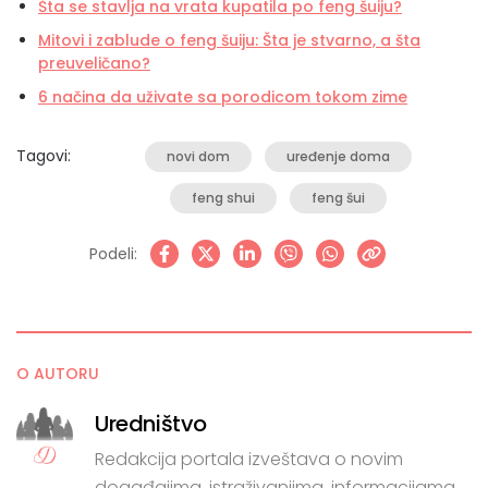
Šta se stavlja na vrata kupatila po feng šuiju?
Mitovi i zablude o feng šuiju: Šta je stvarno, a šta
preuveličano?
6 načina da uživate sa porodicom tokom zime
Tagovi:
novi dom
uređenje doma
feng shui
feng šui
Podeli:
O AUTORU
Uredništvo
Redakcija portala izveštava o novim
događajima, istraživanjima, informacijama.