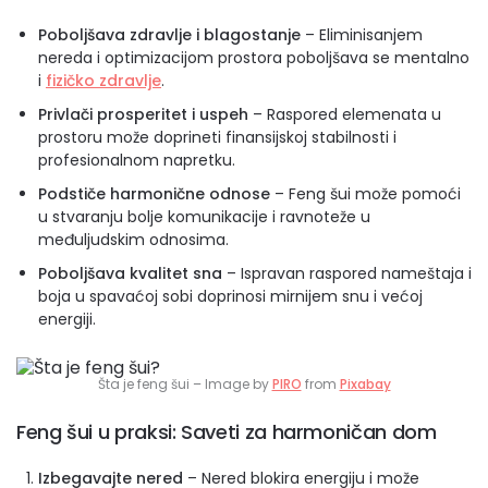
Poboljšava zdravlje i blagostanje
– Eliminisanjem
nereda i optimizacijom prostora poboljšava se mentalno
i
fizičko zdravlje
.
Privlači prosperitet i uspeh
– Raspored elemenata u
prostoru može doprineti finansijskoj stabilnosti i
profesionalnom napretku.
Podstiče harmonične odnose
– Feng šui može pomoći
u stvaranju bolje komunikacije i ravnoteže u
međuljudskim odnosima.
Poboljšava kvalitet sna
– Ispravan raspored nameštaja i
boja u spavaćoj sobi doprinosi mirnijem snu i većoj
energiji.
Šta je feng šui – Image by
PIRO
from
Pixabay
Feng šui u praksi: Saveti za harmoničan dom
Izbegavajte nered
– Nered blokira energiju i može