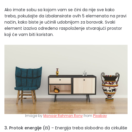
Ako imate sobu sa kojom vam se čini da nije sve kako
treba, pokušajte da izbalansirate ovih 5 elemenata na pravi
način, kako biste je učinili udobnijom za boravak. Svaki
element izaziva određeno raspoloženje stvarajući prostor
koji će vam biti koristan.
Image by
Monoar Rahman Rony
from
Pixabay
3. Protok energije (či)
– Energija treba slobodno da cirkuliše