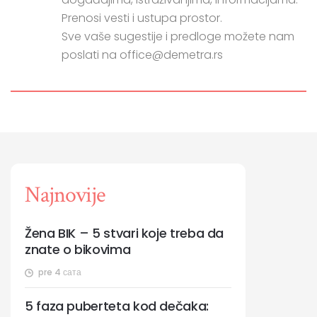
Prenosi vesti i ustupa prostor.
Sve vaše sugestije i predloge možete nam
poslati na office@demetra.rs
Najnovije
Žena BIK – 5 stvari koje treba da
znate o bikovima
pre 4 сата
5 faza puberteta kod dečaka: