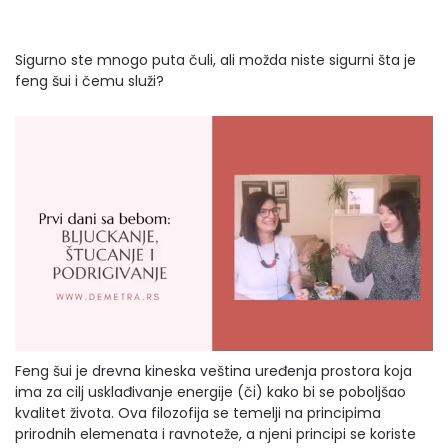
Sigurno ste mnogo puta čuli, ali možda niste sigurni šta je
feng šui i čemu služi?
Feng šui je drevna kineska veština uređenja prostora koja
ima za cilj usklađivanje energije (či) kako bi se poboljšao
kvalitet života. Ova filozofija se temelji na principima
prirodnih elemenata i ravnoteže, a njeni principi se koriste