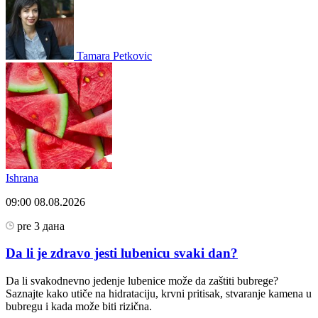
Tamara Petkovic
Ishrana
09:00
08.08.2026
pre 3 дана
Da li je zdravo jesti lubenicu svaki dan?
Da li svakodnevno jedenje lubenice može da zaštiti bubrege?
Saznajte kako utiče na hidrataciju, krvni pritisak, stvaranje kamena u
bubregu i kada može biti rizična.