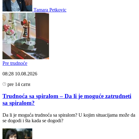
Tamara Petkovic
Pre trudnoće
08:28
10.08.2026
pre 14 сати
Trudnoća sa spiralom – Da li je moguće zatrudneti
sa spiralom?
Da li je moguća trudnoća sa spiralom? U kojim situacijama može da
se dogodi i šta kada se dogodi?