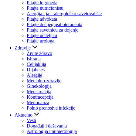
Pitajte logopeda
Pitajte nutricionistu
Alergija i ja – alergološko savetovalište
Pitajte advokata
Pitajte dečijeg psihoterapeuta
Pitajte savetnicu za dojenje
Pitajte učiteljicu
Pitajte urologa
Zdravlje
Živite zdravo
Ishrana
Celijaklija
Dijabetes
Alergije
Mentalno zdravlje
Ginekologija
Menstruacija
Kontracepcija
Menopauza
Polno prenosive infekcije
Aktuelno
Vesti
Događaji i dešavanja
Astrologija i numerologija