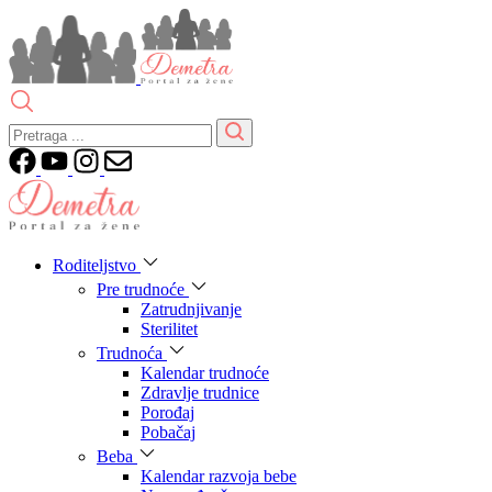
Roditeljstvo
Pre trudnoće
Zatrudnjivanje
Sterilitet
Trudnoća
Kalendar trudnoće
Zdravlje trudnice
Porođaj
Pobačaj
Beba
Kalendar razvoja bebe