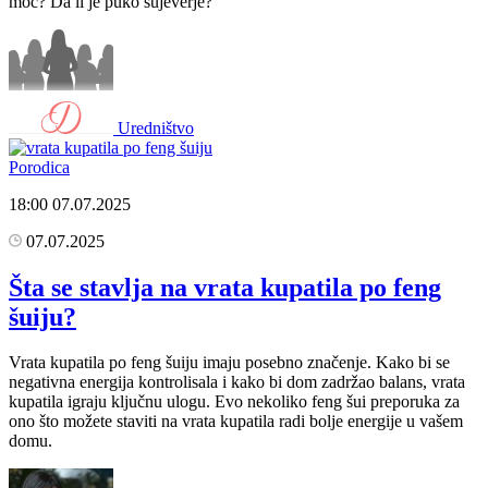
moć? Da li je puko sujeverje?
Uredništvo
Porodica
18:00
07.07.2025
07.07.2025
Šta se stavlja na vrata kupatila po feng
šuiju?
Vrata kupatila po feng šuiju imaju posebno značenje. Kako bi se
negativna energija kontrolisala i kako bi dom zadržao balans, vrata
kupatila igraju ključnu ulogu. Evo nekoliko feng šui preporuka za
ono što možete staviti na vrata kupatila radi bolje energije u vašem
domu.