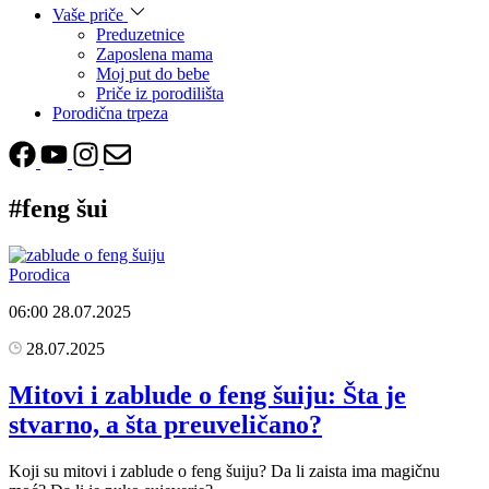
Vaše priče
Preduzetnice
Zaposlena mama
Moj put do bebe
Priče iz porodilišta
Porodična trpeza
#feng šui
Porodica
06:00
28.07.2025
28.07.2025
Mitovi i zablude o feng šuiju: Šta je
stvarno, a šta preuveličano?
Koji su mitovi i zablude o feng šuiju? Da li zaista ima magičnu