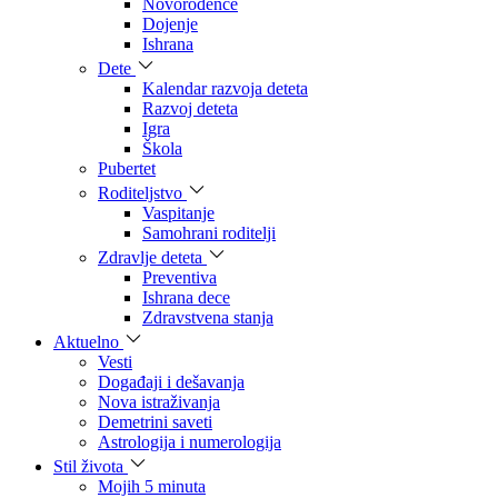
Novorođenče
Dojenje
Ishrana
Dete
Kalendar razvoja deteta
Razvoj deteta
Igra
Škola
Pubertet
Roditeljstvo
Vaspitanje
Samohrani roditelji
Zdravlje deteta
Preventiva
Ishrana dece
Zdravstvena stanja
Aktuelno
Vesti
Događaji i dešavanja
Nova istraživanja
Demetrini saveti
Astrologija i numerologija
Stil života
Mojih 5 minuta