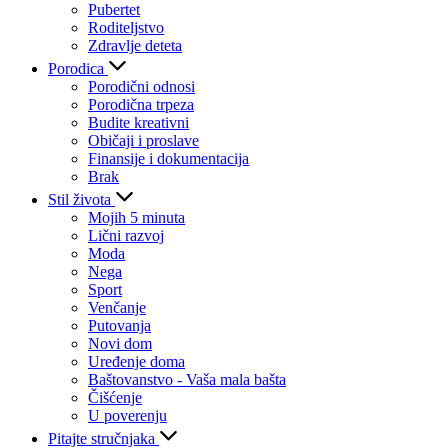
Pubertet
Roditeljstvo
Zdravlje deteta
Porodica
Porodični odnosi
Porodična trpeza
Budite kreativni
Običaji i proslave
Finansije i dokumentacija
Brak
Stil života
Mojih 5 minuta
Lični razvoj
Moda
Nega
Sport
Venčanje
Putovanja
Novi dom
Uređenje doma
Baštovanstvo - Vaša mala bašta
Čišćenje
U poverenju
Pitajte stručnjaka