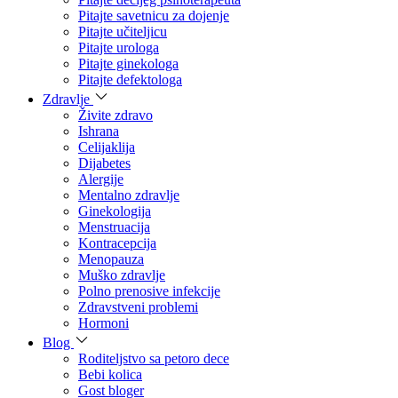
Pitajte savetnicu za dojenje
Pitajte učiteljicu
Pitajte urologa
Pitajte ginekologa
Pitajte defektologa
Zdravlje
Živite zdravo
Ishrana
Celijaklija
Dijabetes
Alergije
Mentalno zdravlje
Ginekologija
Menstruacija
Kontracepcija
Menopauza
Muško zdravlje
Polno prenosive infekcije
Zdravstveni problemi
Hormoni
Blog
Roditeljstvo sa petoro dece
Bebi kolica
Gost bloger