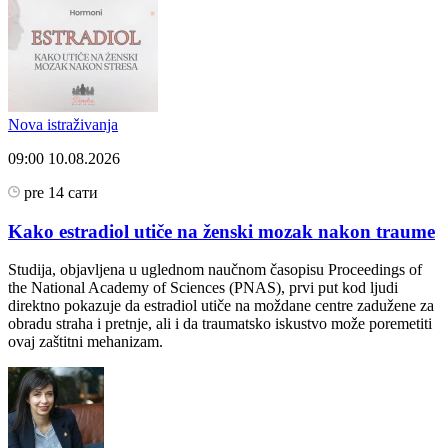
Nova istraživanja
09:00
10.08.2026
pre 14 сати
Kako estradiol utiče na ženski mozak nakon traume
Studija, objavljena u uglednom naučnom časopisu Proceedings of
the National Academy of Sciences (PNAS), prvi put kod ljudi
direktno pokazuje da estradiol utiče na moždane centre zadužene za
obradu straha i pretnje, ali i da traumatsko iskustvo može poremetiti
ovaj zaštitni mehanizam.