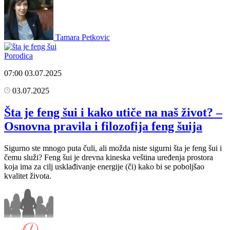
Tamara Petkovic
Porodica
07:00
03.07.2025
03.07.2025
Šta je feng šui i kako utiče na naš život? –
Osnovna pravila i filozofija feng šuija
Sigurno ste mnogo puta čuli, ali možda niste sigurni šta je feng šui i
čemu služi? Feng šui je drevna kineska veština uređenja prostora
koja ima za cilj usklađivanje energije (či) kako bi se poboljšao
kvalitet života.