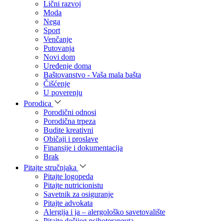
Lični razvoj
Moda
Nega
Sport
Venčanje
Putovanja
Novi dom
Uređenje doma
Baštovanstvo - Vaša mala bašta
Čišćenje
U poverenju
Porodica
Porodični odnosi
Porodična trpeza
Budite kreativni
Običaji i proslave
Finansije i dokumentacija
Brak
Pitajte stručnjaka
Pitajte logopeda
Pitajte nutricionistu
Savetnik za osiguranje
Pitajte advokata
Alergija i ja – alergološko savetovalište
Pitajte dečijeg psihoterapeuta