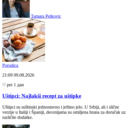
Tamara Petkovic
Porodica
21:09
09.08.2026
pre 1 дан
Uštipci: Najlakši recept za uštipke
Uštipci su suštinski jednostavno i jeftino jelo. U Srbiji, ali i slične
verzije u Italiji i Španiji, decenijama su omiljena hrana za doručak uz
različite dodatke.