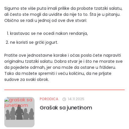
Sigurno ste više puta imali prilike da probate tzatziki salatu,
ali često ste mogli da uvidite da nije to to. Šta je u pitanju.
Obično se radi u jednoj od ove dve stvari:
krastavac se ne ocedi nakon rendanja,
ne koristi se grčki jogurt.
Pratite ove jednostavne korake i očas posla ćete napraviti
originalnu tzatziki salatu. Dobra stvar je i što ne morate sve
da pojedete odmah, jer ona može da ostane u frižideru.
Tako da možete spremiti i veću količinu, da ne prljate
sudove za svaki obrok.
PORODICA
14.11.2025
Grašak sa junetinom