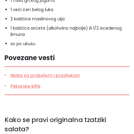
1 čaša grčkog jogurta
1 veći čen belog luka
2 kašičice maslinovog ulja
1 kašičica sirćeta (alkoholno najbolje) ili 1/2 isceđenog
limuna
so po ukusu
Povezane vesti
Njoke sa prokeljom i prazilukom
Pekarske kifle
Kako se pravi originalna tzatziki
salata?