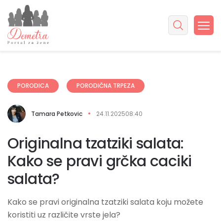
PORODICA
PORODIČNA TRPEZA
Tamara Petkovic
24.11.2025
08:40
Originalna tzatziki salata:
Kako se pravi grčka caciki
salata?
Kako se pravi originalna tzatziki salata koju možete
koristiti uz različite vrste jela?