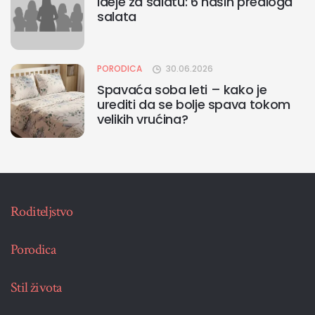
Ideje za salatu: 6 naših predloga
salata
PORODICA
30.06.2026
Spavaća soba leti – kako je
urediti da se bolje spava tokom
velikih vrućina?
Roditeljstvo
Porodica
Stil života