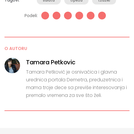
Tagovi:
salata
trpeza
tzaziki
Podeli:
O AUTORU
Tamara Petkovic
Tamara Petković je osnivačica i glavna
urednica portala Demetra, preduzetnica i
mama troje dece sa previše interesovanja i
premalo vremena za sve što želi.