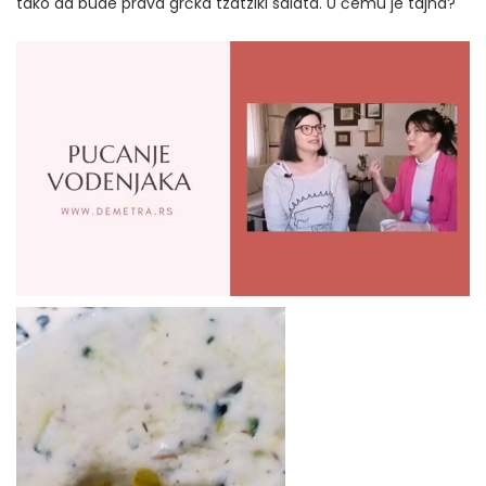
tako da bude prava grčka tzatziki salata. U čemu je tajna?