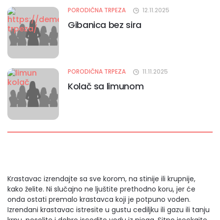
PORODIČNA TRPEZA
12.11.2025
Gibanica bez sira
PORODIČNA TRPEZA
11.11.2025
Kolač sa limunom
Krastavac izrendajte sa sve korom, na stinije ili krupnije,
kako želite. Ni slučajno ne ljuštite prethodno koru, jer će
onda ostati premalo krastavca koji je potpuno voden.
Izrendani krastavac istresite u gustu cediljku ili gazu ili tanju