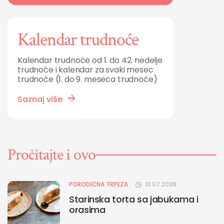
Kalendar trudnoće
Kalendar trudnoće od 1. do 42. nedelje
trudnoće i kalendar za svaki mesec
trudnoće (1. do 9. meseca trudnoće)
Saznaj više
Pročitajte i ovo
PORODIČNA TRPEZA
31.07.2026
Starinska torta sa jabukama i
orasima