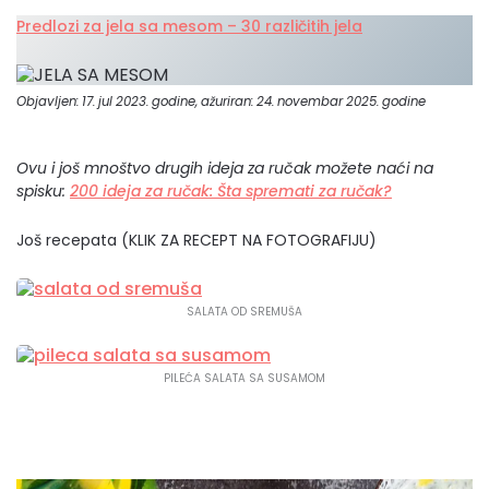
Predlozi za jela sa mesom – 30 različitih jela
Objavljen: 17. jul 2023. godine, ažuriran: 24. novembar 2025. godine
Ovu i još mnoštvo drugih ideja za ručak možete naći na
spisku:
200 ideja za ručak: Šta spremati za ručak?
Još recepata (KLIK ZA RECEPT NA FOTOGRAFIJU)
SALATA OD SREMUŠA
PILEĆA SALATA SA SUSAMOM