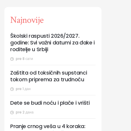
Najnovije
Školski raspusti 2026/2027.
godine: Svi važni datumi za đake i
roditelje u Srbiji
pre 8 сати
Zaštita od toksičnih supstanci
tokom priprema za trudnoću
pre 1 дан
Dete se budi noću i plače i vrišti
pre 2 дана
Pranje crnog veša u 4 koraka: