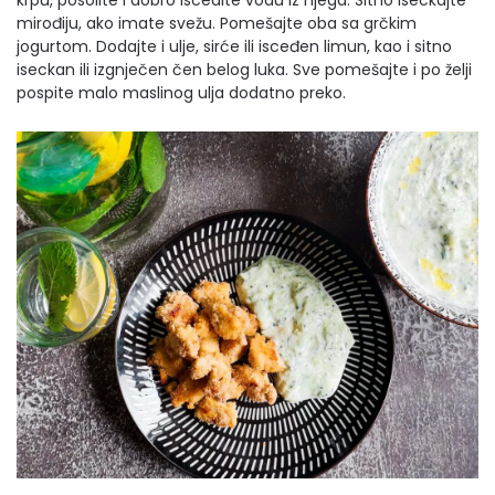
krpu, posolite i dobro iscedite vodu iz njega. Sitno iseckajte
mirođiju, ako imate svežu. Pomešajte oba sa grčkim
jogurtom. Dodajte i ulje, sirće ili isceđen limun, kao i sitno
iseckan ili izgnječen čen belog luka. Sve pomešajte i po želji
pospite malo maslinog ulja dodatno preko.