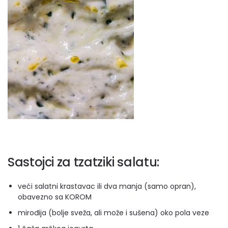
Sastojci za tzatziki salatu:
veći salatni krastavac ili dva manja (samo opran),
obavezno sa KOROM
mirođija (bolje sveža, ali može i sušena) oko pola veze