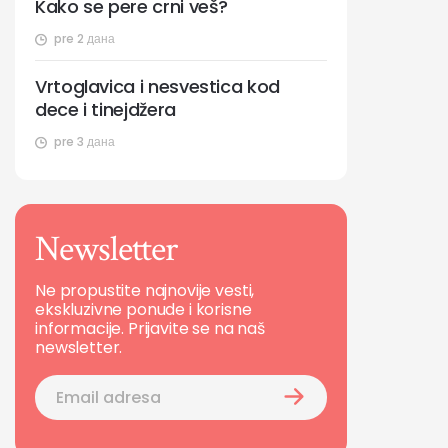
Kako se pere crni veš?
pre 2 дана
Vrtoglavica i nesvestica kod
dece i tinejdžera
pre 3 дана
Newsletter
Ne propustite najnovije vesti,
ekskluzivne ponude i korisne
informacije. Prijavite se na naš
newsletter.