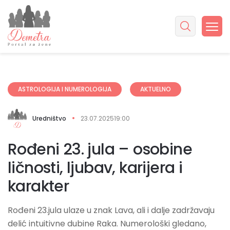
ASTROLOGIJA I NUMEROLOGIJA
AKTUELNO
Uredništvo
23.07.2025
19:00
Rođeni 23. jula – osobine
ličnosti, ljubav, karijera i
karakter
Rođeni 23.jula ulaze u znak Lava, ali i dalje zadržavaju
delić intuitivne dubine Raka. Numerološki gledano,