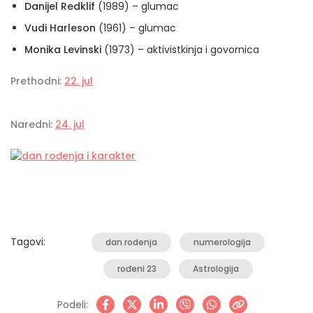
Danijel Redklif
(1989) – glumac
Vudi Harleson
(1961) – glumac
Monika Levinski
(1973) – aktivistkinja i govornica
Prethodni:
22. jul
Naredni:
24. jul
Tagovi:
dan rodenja
numerologija
rođeni 23
Astrologija
Podeli: