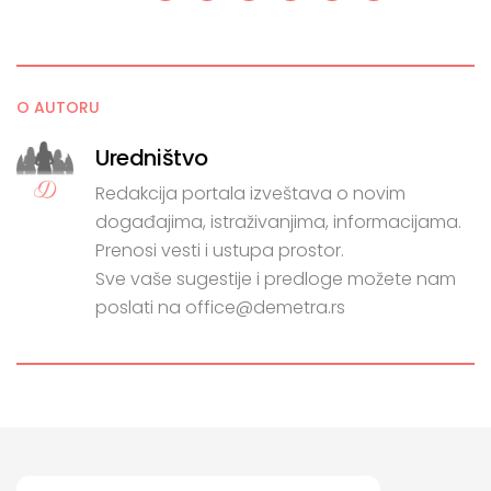
O AUTORU
Uredništvo
Redakcija portala izveštava o novim
događajima, istraživanjima, informacijama.
Prenosi vesti i ustupa prostor.
Sve vaše sugestije i predloge možete nam
poslati na office@demetra.rs