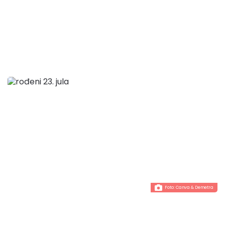
Foto:
Canva
& Demetra