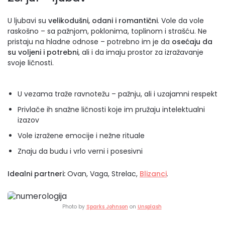
U ljubavi su
velikodušni, odani i romantični
. Vole da vole
raskošno – sa pažnjom, poklonima, toplinom i strašću. Ne
pristaju na hladne odnose – potrebno im je da
osećaju da
su voljeni i potrebni
, ali i da imaju prostor za izražavanje
svoje ličnosti.
U vezama traže ravnotežu – pažnju, ali i uzajamni respekt
Privlače ih snažne ličnosti koje im pružaju intelektualni
izazov
Vole izražene emocije i nežne rituale
Znaju da budu i vrlo verni i posesivni
Idealni partneri:
Ovan, Vaga, Strelac,
Blizanci
.
Photo by
Sparks Johnson
on
Unsplash