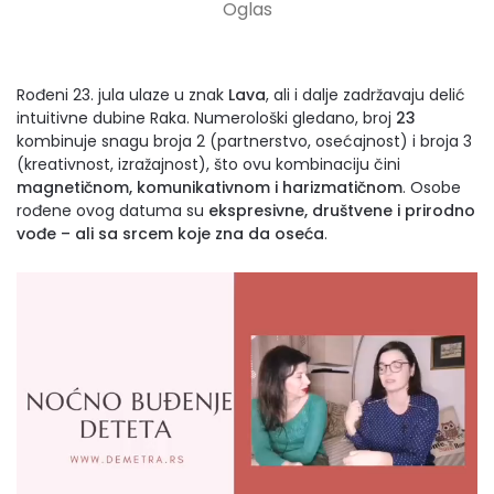
Rođeni 23. jula ulaze u znak
Lava
, ali i dalje zadržavaju delić
intuitivne dubine Raka. Numerološki gledano, broj
23
kombinuje snagu broja 2 (partnerstvo, osećajnost) i broja 3
(kreativnost, izražajnost), što ovu kombinaciju čini
magnetičnom, komunikativnom i harizmatičnom
. Osobe
rođene ovog datuma su
ekspresivne, društvene i prirodno
vođe – ali sa srcem koje zna da oseća
.