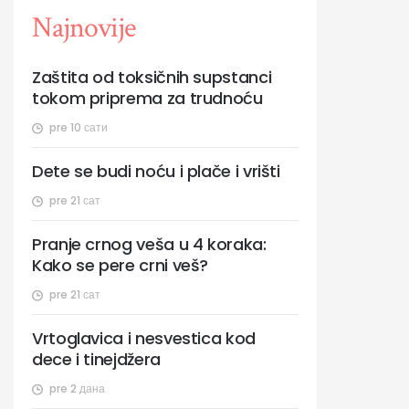
Najnovije
Zaštita od toksičnih supstanci
tokom priprema za trudnoću
pre 10 сати
Dete se budi noću i plače i vrišti
pre 21 сат
Pranje crnog veša u 4 koraka:
Kako se pere crni veš?
pre 21 сат
Vrtoglavica i nesvestica kod
dece i tinejdžera
pre 2 дана