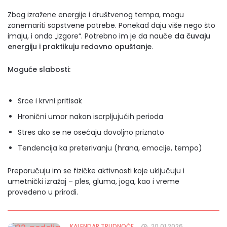
Zbog izražene energije i društvenog tempa, mogu
zanemariti sopstvene potrebe. Ponekad daju više nego što
imaju, i onda „izgore“. Potrebno im je da nauče
da čuvaju
energiju i praktikuju redovno opuštanje
.
Moguće slabosti:
Srce i krvni pritisak
Hronični umor nakon iscrpljujućih perioda
Stres ako se ne osećaju dovoljno priznato
Tendencija ka preterivanju (hrana, emocije, tempo)
Preporučuju im se fizičke aktivnosti koje uključuju i
umetnički izražaj – ples, gluma, joga, kao i vreme
provedeno u prirodi.
KALENDAR TRUDNOĆE
20.01.2026