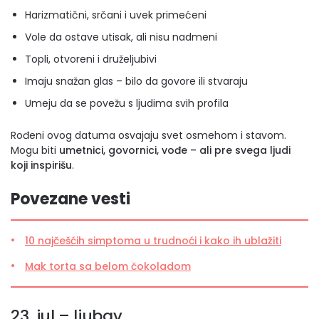
Harizmatični, srčani i uvek primećeni
Vole da ostave utisak, ali nisu nadmeni
Topli, otvoreni i druželjubivi
Imaju snažan glas – bilo da govore ili stvaraju
Umeju da se povežu s ljudima svih profila
Rođeni ovog datuma osvajaju svet osmehom i stavom.
Mogu biti
umetnici, govornici, vođe – ali pre svega ljudi
koji inspirišu
.
Povezane vesti
10 najčešćih simptoma u trudnoći i kako ih ublažiti
Mak torta sa belom čokoladom
23. jul – ljubav