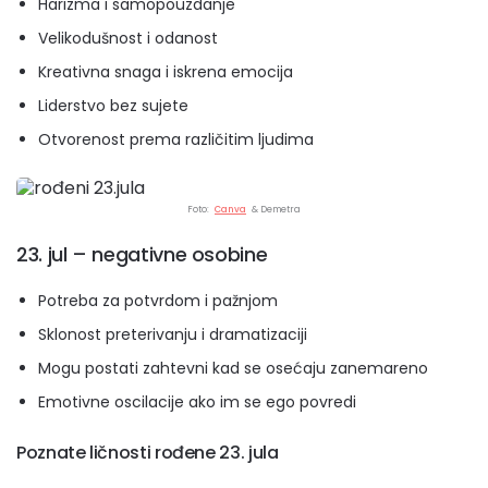
Harizma i samopouzdanje
Velikodušnost i odanost
Kreativna snaga i iskrena emocija
Liderstvo bez sujete
Otvorenost prema različitim ljudima
Foto:
Canva
& Demetra
23. jul – negativne osobine
Potreba za potvrdom i pažnjom
Sklonost preterivanju i dramatizaciji
Mogu postati zahtevni kad se osećaju zanemareno
Emotivne oscilacije ako im se ego povredi
Poznate ličnosti rođene 23. jula