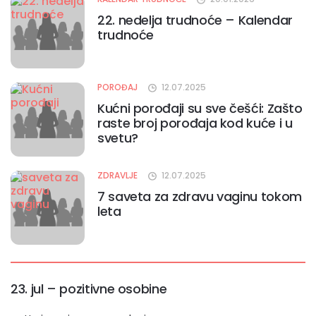
22. nedelja trudnoće – Kalendar
trudnoće
POROĐAJ
12.07.2025
Kućni porođaji su sve češći: Zašto
raste broj porođaja kod kuće i u
svetu?
ZDRAVLJE
12.07.2025
7 saveta za zdravu vaginu tokom
leta
23. jul – pozitivne osobine