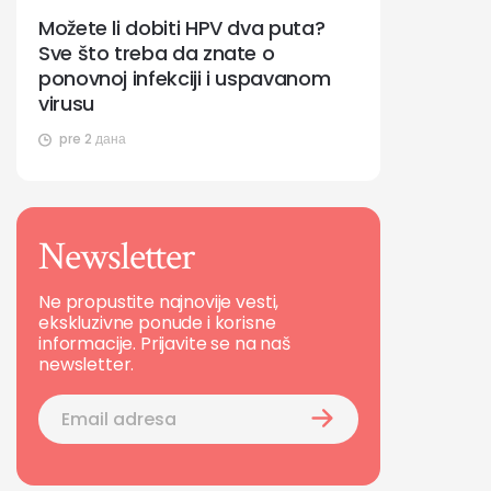
Možete li dobiti HPV dva puta?
Sve što treba da znate o
ponovnoj infekciji i uspavanom
virusu
pre 2 дана
Newsletter
Ne propustite najnovije vesti,
ekskluzivne ponude i korisne
informacije. Prijavite se na naš
newsletter.