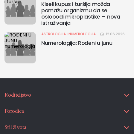
Kiseli kupus i turšija možda
pomažu organizmu da se
oslobodi mikroplastike – nova
istraživanja
ASTROLOGIJA I NUMEROLOGIJA
12.06.2026
Numerologija: Rođeni u junu
Roditeljstvo
Porodica
Stil života