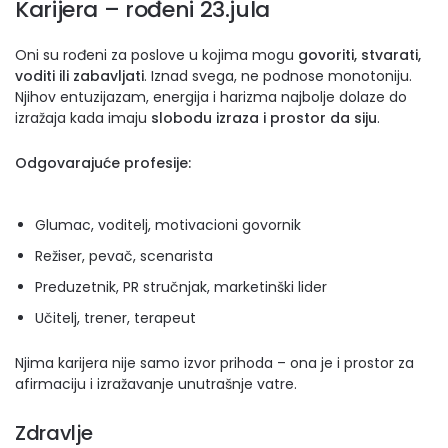
Karijera – rođeni 23.jula
Oni su rođeni za poslove u kojima mogu
govoriti, stvarati,
voditi ili zabavljati
. Iznad svega, ne podnose monotoniju.
Njihov entuzijazam, energija i harizma najbolje dolaze do
izražaja kada imaju
slobodu izraza i prostor da siju
.
Odgovarajuće profesije:
Glumac, voditelj, motivacioni govornik
Režiser, pevač, scenarista
Preduzetnik, PR stručnjak, marketinški lider
Učitelj, trener, terapeut
Njima karijera nije samo izvor prihoda – ona je i prostor za
afirmaciju i izražavanje unutrašnje vatre.
Zdravlje