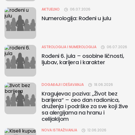
AKTUELNO
06.07.2026
Numerologija: Rođeni u julu
ASTROLOGIJA I NUMEROLOGIJA
06.07.2026
Rođeni 6. jula – osobine ličnosti,
ljubav, karijera i karakter
DOGAĐAJI I DEŠAVANJA
18.06.2026
Kragujevac poziva: „Život bez
barijera“ – ceo dan radionica,
druženja i podrške za sve koji žive
sa alergijama na hranu i
celijakijom
NOVA ISTRAŽIVANJA
12.06.2026