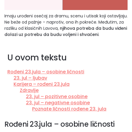
Imaju urođeni osećaj za dramu, scenu i utisak koji ostavljaju.
Ne beže od pažnje – naprotiv, ona ih pokreće. Međutim, za
razliku od klasičnih Lavova,
njihova potreba da budu viđeni
dolazi uz potrebu da budu voljeni i shvaćeni
.
U ovom tekstu
Rođeni 23.jula – osobine ličnosti
23. jul – ljubav
Karijera – rođeni 23.jula
Zdravlje
23. jul – pozitivne osobine
23. jul – negativne osobine
Poznate ličnosti rođene 23. jula
Rođeni 23.jula – osobine ličnosti