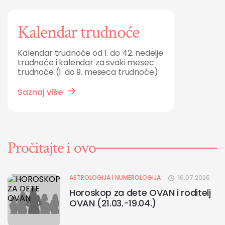
Kalendar trudnoće
Kalendar trudnoće od 1. do 42. nedelje
trudnoće i kalendar za svaki mesec
trudnoće (1. do 9. meseca trudnoće)
Saznaj više
Pročitajte i ovo
ASTROLOGIJA I NUMEROLOGIJA
16.07.2026
Horoskop za dete OVAN i roditelj
OVAN (21.03.-19.04.)