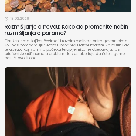
13.02.2026
Razmišljanje o novcu: Kako da promenite način
razmišljanja o parama?
Okruženi smo „lajfkoučevima“ i raznim motivacionim govornicima
koji nas bombarduju verom u moć reči i razne mantre. Za razliku do
terapeuta koji vam na početku terapije ništa ne obećavaju, razni
priučeni „kouči“ nemaju problem da vas ubeđuju da ćete sigurno
postići ovo ili ono.