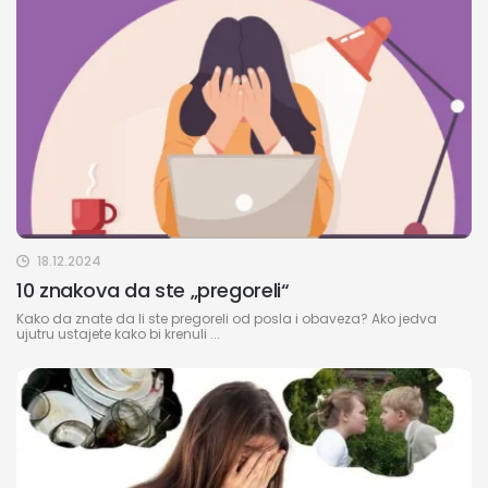
18.12.2024
10 znakova da ste „pregoreli“
Kako da znate da li ste pregoreli od posla i obaveza? Ako jedva
ujutru ustajete kako bi krenuli ...