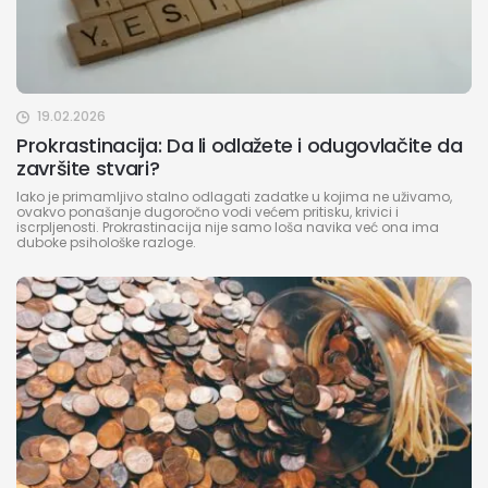
19.02.2026
Prokrastinacija: Da li odlažete i odugovlačite da
završite stvari?
Iako je primamljivo stalno odlagati zadatke u kojima ne uživamo,
ovakvo ponašanje dugoročno vodi većem pritisku, krivici i
iscrpljenosti. Prokrastinacija nije samo loša navika već ona ima
duboke psihološke razloge.