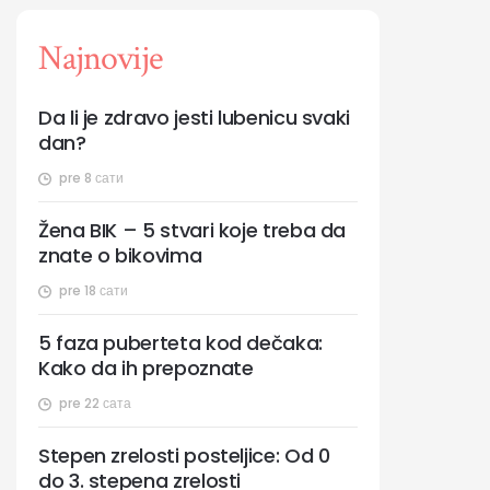
Najnovije
Da li je zdravo jesti lubenicu svaki
dan?
pre 8 сати
Žena BIK – 5 stvari koje treba da
znate o bikovima
pre 18 сати
5 faza puberteta kod dečaka:
Kako da ih prepoznate
pre 22 сата
Stepen zrelosti posteljice: Od 0
do 3. stepena zrelosti