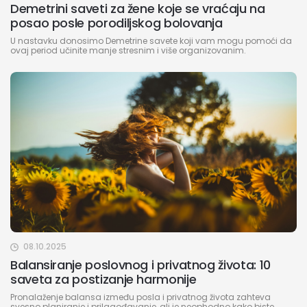
Demetrini saveti za žene koje se vraćaju na
posao posle porodiljskog bolovanja
U nastavku donosimo Demetrine savete koji vam mogu pomoći da
ovaj period učinite manje stresnim i više organizovanim.
08.10.2025
Balansiranje poslovnog i privatnog života: 10
saveta za postizanje harmonije
Pronalaženje balansa između posla i privatnog života zahteva
svesno planiranje i prilagođavanje, ali je neophodno kako biste