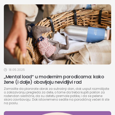
18.05.2025
„Mental load“ u modernim porodicama: kako
žene (i dalje) obavljaju nevidljivi rad
Zamislite da planirate obrok za sutrašnji dan, dok usput razmišljate
o zakazivanju pregleda za dete, o tome da treba kupiti poklon za
rođendan sestrične, da su detetu premale patike, i da se pelene
skoro završavaju. Dok istovremeno sedite na porodičnoj večeri ili ste
na poslu.