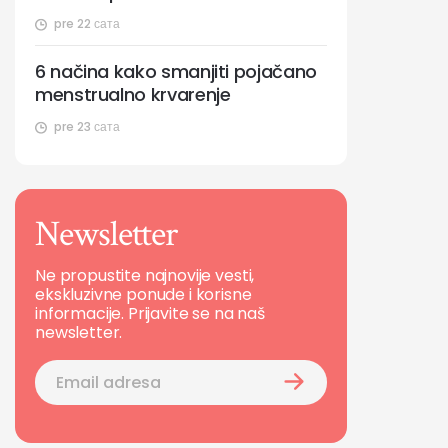
pre 22 сата
6 načina kako smanjiti pojačano
menstrualno krvarenje
pre 23 сата
Newsletter
Ne propustite najnovije vesti,
ekskluzivne ponude i korisne
informacije. Prijavite se na naš
newsletter.