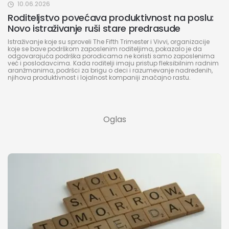
10.06.2026
Roditeljstvo povećava produktivnost na poslu:
Novo istraživanje ruši stare predrasude
Istraživanje koje su sproveli The Fifth Trimester i Vivvi, organizacije
koje se bave podrškom zaposlenim roditeljima, pokazalo je da
odgovarajuća podrška porodicama ne koristi samo zaposlenima
već i poslodavcima. Kada roditelji imaju pristup fleksibilnim radnim
aranžmanima, podršci za brigu o deci i razumevanje nadređenih,
njihova produktivnost i lojalnost kompaniji značajno rastu.