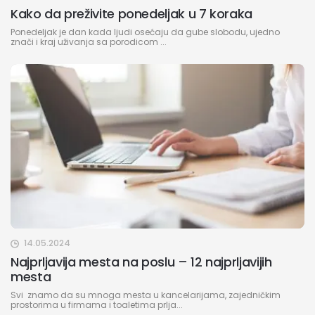
Kako da preživite ponedeljak u 7 koraka
Ponedeljak je dan kada ljudi osećaju da gube slobodu, ujedno
znači i kraj uživanja sa porodicom ...
14.05.2024
Najprljavija mesta na poslu – 12 najprljavijih
mesta
Svi znamo da su mnoga mesta u kancelarijama, zajedničkim
prostorima u firmama i toaletima prlja...