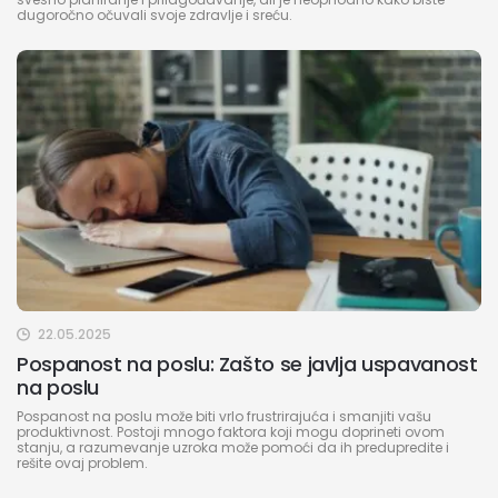
dugoročno očuvali svoje zdravlje i sreću.
22.05.2025
Pospanost na poslu: Zašto se javlja uspavanost
na poslu
Pospanost na poslu može biti vrlo frustrirajuća i smanjiti vašu
produktivnost. Postoji mnogo faktora koji mogu doprineti ovom
stanju, a razumevanje uzroka može pomoći da ih predupredite i
rešite ovaj problem.