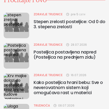
ZDRAVLJE TRUDNICE
pre 5 сати
Stepen zrelosti posteljice: Od 0 do
3. stepena zrelosti
ZDRAVLJE TRUDNICE
28.07.2026
Posteljica postavljena napred
(Posteljica na prednjem zidu)
ZDRAVLJE TRUDNICE
16.07.2026
Kako posteljica hrani bebu: Sve o
neverovatnom sistem koji
omogućava rast u materici
TRUDNOĆA
08.07.2026