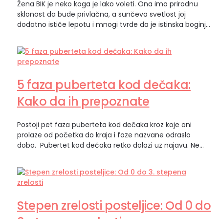
Žena BIK je neko koga je lako voleti. Ona ima prirodnu
sklonost da bude privlačna, a sunčeva svetlost joj
dodatno ističe lepotu i mnogi tvrde da je istinska boginja.
Zvuči otrcano, ali žena BIK je zemaljska kraljica. Prvi
zemljani znak zodijaka i metaforički, ona je trava koja se
pojavljuje posle zime. Kakva je žena BIK?…
5 faza puberteta kod dečaka:
Kako da ih prepoznate
Postoji pet faza puberteta kod dečaka kroz koje oni
prolaze od početka do kraja i faze nazvane odraslo
doba. Pubertet kod dečaka retko dolazi uz najavu. Ne
postoji jedan trenutak kada možete da kažete: „E, sad je
počelo.“ Umesto toga, promene dolaze postepeno,
ponekad toliko suptilno da ih dete primeti pre roditelja.
Možda ćete prvo…
Stepen zrelosti posteljice: Od 0 do