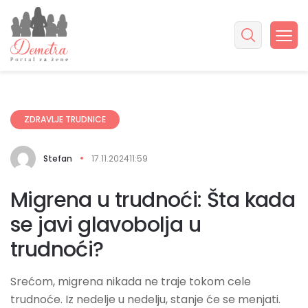
ZDRAVLJE TRUDNICE
Stefan
17.11.2024
11:59
Migrena u trudnoći: Šta kada
se javi glavobolja u
trudnoći?
Srećom, migrena nikada ne traje tokom cele
trudnoće. Iz nedelje u nedelju, stanje će se menjati.