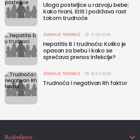
Uloga posteljice u razvoju bebe:
Kako hrani, štiti i podržava rast
tokom trudnoće
ZDRAVLJE TRUDNICE
21.05.2026
Hepatitis B i trudnoća: Koliko je
opasan za bebu i kako se
sprečava prenos infekcije?
ZDRAVLJE TRUDNICE
16.04.2026
Trudnoća i negativan Rh faktor
Roditeljstvo