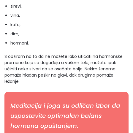
sirevi,
vina,
kafa,
dim,
hormoni.
S obzirom na to da ne možete lako uticati na hormonske
promene koje se događaju u vašem telu, možete ipak
učiniti neke stvari da se osećate bolje. Nekim ženama
pomaže hladan peškir na glavi, dok drugima pomaže
ležanje.
Meditacija i joga su odličan izbor da
uspostavite optimalan balans
hormona opuštanjem.