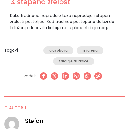
3. stepena zrelosti
Kako trudnoća napreduje tako napreduje i stepen
zrelosti posteljice. Kod trudnice postepeno dolazi do
taloženja depozita kalcijuma u placenti koji mogu
dovesti do strukturnih promena. Da li će i koliko uticati te
šta za trudnoću znači zrelost posteljice, možete pročitati
u nastavku teksta. Stepen zrelosti posteljice Tokom
Tagovi:
glavobolja
migrena
ultrazvučnog pregleda, pregleda se i posteljica i
određuje…
zdravlje trudnice
Podeli:
O AUTORU
Stefan