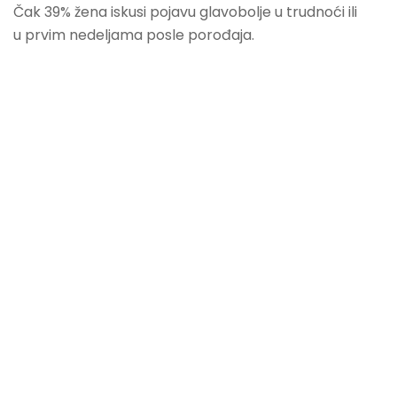
Čak 39% žena iskusi pojavu glavobolje u trudnoći ili
u prvim nedeljama posle porođaja.