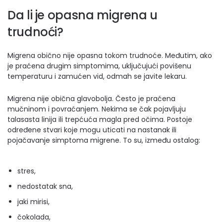
Da li je opasna migrena u
trudnoći?
Migrena obično nije opasna tokom trudnoće. Međutim, ako
je praćena drugim simptomima, uključujući povišenu
temperaturu i zamućen vid, odmah se javite lekaru.
Migrena nije obična glavobolja. Često je praćena
mučninom i povraćanjem. Nekima se čak pojavljuju
talasasta linija ili trepćuća magla pred očima. Postoje
određene stvari koje mogu uticati na nastanak ili
pojačavanje simptoma migrene. To su, između ostalog:
stres,
nedostatak sna,
jaki mirisi,
čokolada,