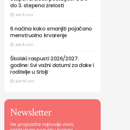
do 3. stepena zrelosti
pre 5 сати
6 načina kako smanjiti pojačano
menstrualno krvarenje
pre 6 сати
Školski raspusti 2026/2027.
godine: Svi važni datumi za đake i
roditelje u Srbiji
pre 15 сати
Newsletter
Ne propustite najnovije vesti,
ekskluzivne ponude i korisne