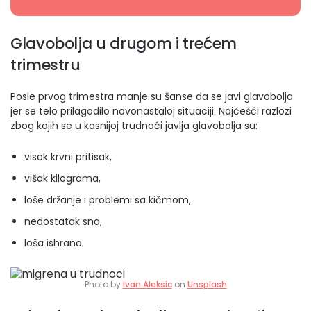
Glavobolja u drugom i trećem
trimestru
Posle prvog trimestra manje su šanse da se javi glavobolja
jer se telo prilagodilo novonastaloj situaciji. Najčešći razlozi
zbog kojih se u kasnijoj trudnoći javlja glavobolja su:
visok krvni pritisak,
višak kilograma,
loše držanje i problemi sa kičmom,
nedostatak sna,
loša ishrana.
Photo by
Ivan Aleksic
on
Unsplash