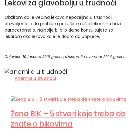
Lekovi za glavobolju u trudnoći
Obzirom da je većina lekova nepoželjna u trudnoći,
dozvoljeno je da problem pokušate rešiti lekom na bazi
paracetamola. Najbolje bi bilo da se konsultujete sa
lekarom oko lekova koje je dobro da popijete.
Objavljen: 10. januara 2016. godine, ažuriran: 6. novembar 2024. godine
Anemija u trudnoći
Žena BIK – 5 stvari koje treba da
znate o bikovima