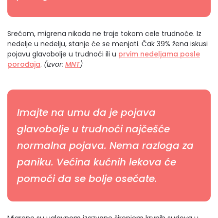
Srećom, migrena nikada ne traje tokom cele trudnoće. Iz
nedelje u nedelju, stanje će se menjati. Čak 39% žena iskusi
pojavu glavobolje u trudnoći ili u
prvim nedeljama posle
porođaja
.
(Izvor:
MNT
)
Imajte na umu da je pojava
glavobolje u trudnoći najčešće
normalna pojava. Nema razloga za
paniku. Većina kućnih lekova će
pomoći da se bolje osećate.