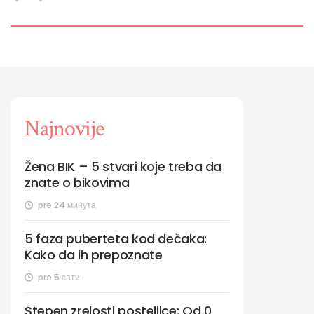
Najnovije
Žena BIK – 5 stvari koje treba da
znate o bikovima
pre 24 минута
5 faza puberteta kod dečaka:
Kako da ih prepoznate
pre 5 сати
Stepen zrelosti posteljice: Od 0