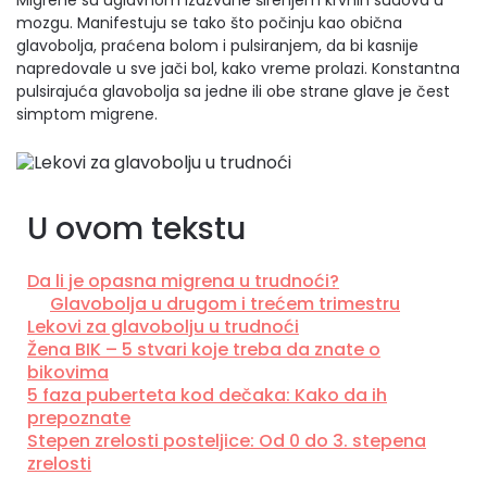
Migrene su uglavnom izazvane širenjem krvnih sudova u
mozgu. Manifestuju se tako što počinju kao obična
glavobolja, praćena bolom i pulsiranjem, da bi kasnije
napredovale u sve jači bol, kako vreme prolazi. Konstantna
pulsirajuća glavobolja sa jedne ili obe strane glave je čest
simptom migrene.
U ovom tekstu
Da li je opasna migrena u trudnoći?
Glavobolja u drugom i trećem trimestru
Lekovi za glavobolju u trudnoći
Žena BIK – 5 stvari koje treba da znate o
bikovima
5 faza puberteta kod dečaka: Kako da ih
prepoznate
Stepen zrelosti posteljice: Od 0 do 3. stepena
zrelosti