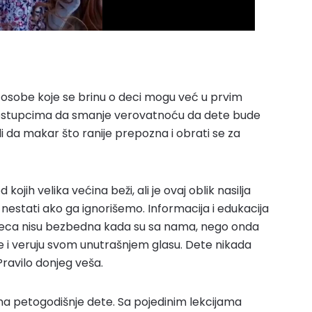
i) osobe koje se brinu o deci mogu već u prvim
ostupcima da smanje verovatnoću da dete bude
li da makar što ranije prepozna i obrati se za
kojih velika većina beži, ali je ovaj oblik nasilja
 nestati ako ga ignorišemo. Informacija i edukacija
 deca nisu bezbedna kada su sa nama, nego onda
 i veruju svom unutrašnjem glasu. Dete nikada
ravilo donjeg veša.
zna petogodišnje dete. Sa pojedinim lekcijama