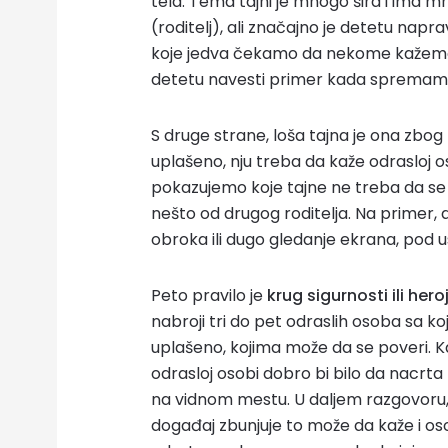
tela. Tema tajni je mnogo šira i ima m
(roditelj), ali značajno je detetu napr
koje jedva čekamo da nekome kažemo 
detetu navesti primer kada spremamo
S druge strane, loša tajna je ona zbog 
uplašeno, nju treba da kaže odrasloj 
pokazujemo koje tajne ne treba da se 
nešto od drugog roditelja. Na primer, 
obroka ili dugo gledanje ekrana, pod
Peto pravilo je
krug sigurnosti ili hero
nabroji tri do pet odraslih osoba sa k
uplašeno, kojima može da se poveri. Ka
odrasloj osobi dobro bi bilo da nacrta
na vidnom mestu. U daljem razgovoru
događaj zbunjuje to može da kaže i oso