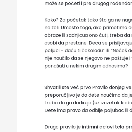
može se početi i pre drugog rođenda
Kako? Za početak tako što ga ne nagov
ne želi. Umesto toga, ako primetimo da
obraze ili zadnjicua ono ćuti, treba 
osobi da prestane. Deca se prisiljavaj
poljubi – daću ti čokoladu” ili: “Nećeš 
nije naučilo da se njegovo ne poštuje i 
ponašati u nekim drugim odnosima?
Shvatili ste već prvo Pravilo donjeg ve
preporučljivo je da dete naučimo da j
treba da ga dodiruje (uz izuzetak kada 
Dete ima pravo da odbije poljubac ili do
Drugo pravilo je
intimni delovi tela p