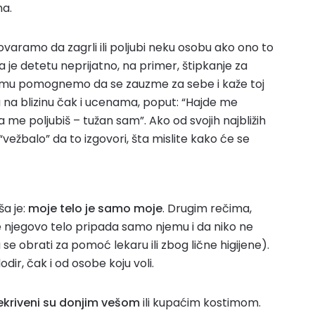
na.
aramo da zagrli ili poljubi neku osobu ako ono to
 je detetu neprijatno, na primer, štipkanje za
da mu pomognemo da se zauzme za sebe i kaže toj
u na blizinu čak i ucenama, poput: “Hajde me
da me poljubiš – tužan sam”. Ako od svojih najbližih
“vežbalo” da to izgovori, šta mislite kako će se
ša je:
moje telo je samo moje
. Drugim rečima,
e njegovo telo pripada samo njemu i da niko ne
se obrati za pomoć lekaru ili zbog lične higijene).
dir, čak i od osobe koju voli.
rekriveni su donjim vešom
ili kupaćim kostimom.