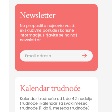
Newsletter
Ne propustite najnovije vesti,
ekskluzivne ponude i korisne
informacije. Prijavite se na naš
newsletter.
Kalendar trudnoće
Kalendar trudnoće od 1. do 42. nedelje
trudnoće i kalendar za svaki mesec
trudnoće (1. do 9. meseca trudnoće)