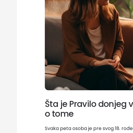
Šta je Pravilo donjeg
o tome
Svaka peta osoba je pre svog 18. rođen