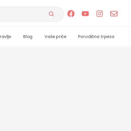
ravlje
Blog
Vaše priče
Porodična trpeza