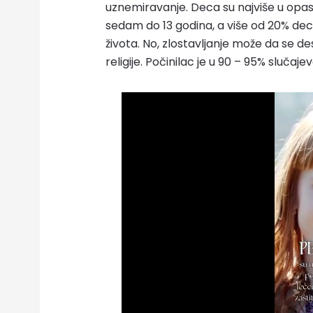
uznemiravanje. Deca su najviše u opas
sedam do 13 godina, a više od 20% dec
života. No, zlostavljanje može da se des
religije. Počinilac je u 90 – 95% slučaj