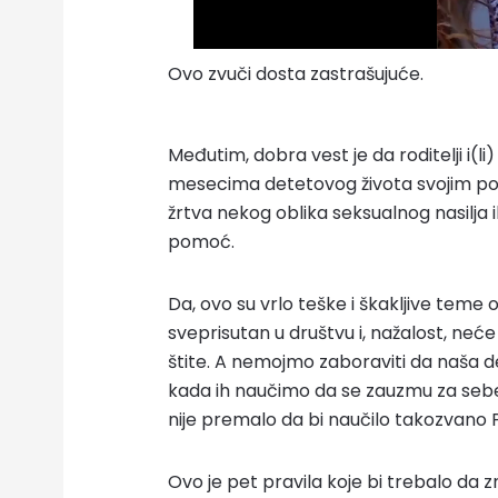
Ovo zvuči dosta zastrašujuće.
Međutim, dobra vest je da roditelji i(l
mesecima detetovog života svojim p
žrtva nekog oblika seksualnog nasilja i
pomoć.
Da, ovo su vrlo teške i škakljive teme od 
sveprisutan u društvu i, nažalost, neće
štite. A nemojmo zaboraviti da naša
kada ih naučimo da se zauzmu za sebe
nije premalo da bi naučilo takozvano P
Ovo je pet pravila koje bi trebalo da 