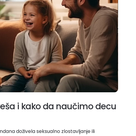
 veša i kako da naučimo decu
dana doživela seksualno zlostavljanje ili