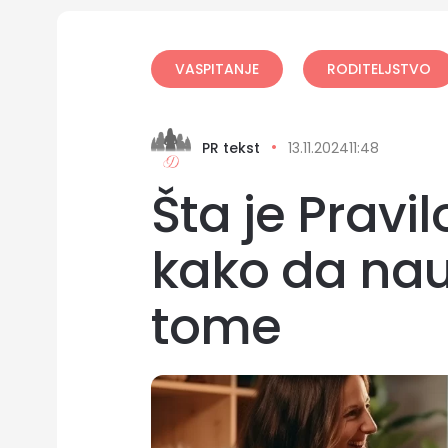
VASPITANJE
RODITELJSTVO
PR tekst
13.11.2024
11:48
Šta je Pravi
kako da na
tome