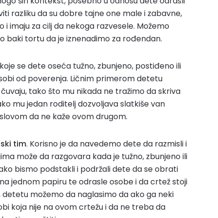
nogo širi kontekst, posebno u odnosu dete odrasli
aviti razliku da su dobre tajne one male i zabavne,
i imaju za cilj da nekoga razvesele. Možemo
 baki tortu da je iznenadimo za rođendan.
koje se dete oseća tužno, zbunjeno, postiđeno ili
osobi od poverenja. Ličnim primerom detetu
čuvaju, tako što mu nikada ne tražimo da skriva
ako mu jedan roditelj dozvoljava slatkiše van
 uslovom da ne kaže ovom drugom.
jski tim
. Korisno je da navedemo dete da razmisli i
ojima može da razgovara kada je tužno, zbunjeno ili
ko bismo podstakli i podržali dete da se obrati
 na jednom papiru te odrasle osobe i da crtež stoji
, detetu možemo da naglasimo da ako ga neki
bi koja nije na ovom crtežu i da ne treba da