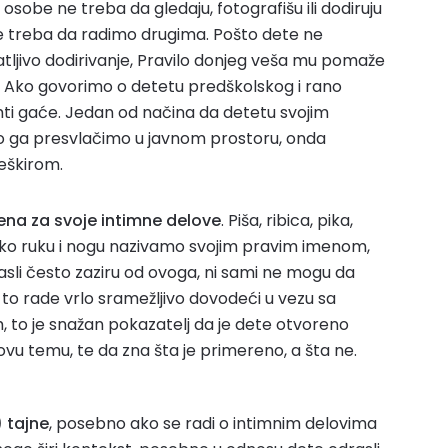
osobe ne treba da gledaju, fotografišu ili dodiruju
 ne treba da radimo drugima. Pošto dete ne
atljivo dodirivanje, Pravilo donjeg veša mu pomaže
š. Ako govorimo o detetu predškolskog i rano
ti gaće. Jedan od načina da detetu svojim
o ga presvlačimo u javnom prostoru, onda
eškirom.
ena za svoje intimne delove
. Piša, ribica, pika,
ako ruku i nogu nazivamo svojim pravim imenom,
asli često zaziru od ovoga, ni sami ne mogu da
li to rade vrlo sramežljivo dovodeći u vezu sa
 to je snažan pokazatelj da je dete otvoreno
u temu, te da zna šta je primereno, a šta ne.
 tajne
, posebno ako se radi o intimnim delovima