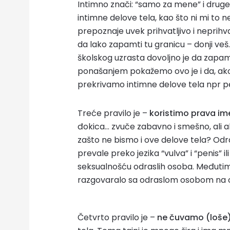
Intimno znači: “samo za mene” i druge 
intimne delove tela, kao što ni mi to
prepoznaje uvek prihvatljivo i neprihv
da lako zapamti tu granicu – donji ve
školskog uzrasta dovoljno je da zapam
ponašanjem pokažemo ovo je i da, ak
prekrivamo intimne delove tela npr p
Treće pravilo je –
koristimo prava im
đokica… zvuče zabavno i smešno, ali 
zašto ne bismo i ove delove tela? Odr
prevale preko jezika “vulva” i “penis” i
seksualnošću odraslih osoba. Međutim,
razgovaralo sa odraslom osobom na ov
Četvrto pravilo je –
ne čuvamo (loše)