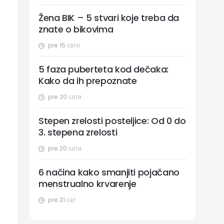
Žena BIK – 5 stvari koje treba da
znate o bikovima
pre 15 сати
5 faza puberteta kod dečaka:
Kako da ih prepoznate
pre 20 сати
Stepen zrelosti posteljice: Od 0 do
3. stepena zrelosti
pre 20 сати
6 načina kako smanjiti pojačano
menstrualno krvarenje
pre 21 сат