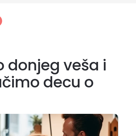
lo donjeg veša i
učimo decu o