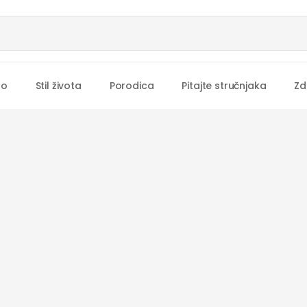
no
Stil života
Porodica
Pitajte stručnjaka
Zd