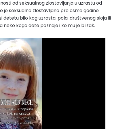
nosti od seksualnog zlostavljanja u uzrastu od
e je seksualno zlostavljano pre osme godine
i detetu bilo kog uzrasta, pola, društvenog sloja ili
eva neko koga dete poznaje i ko mu je blizak.